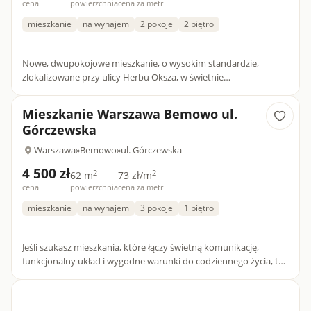
cena
powierzchnia
cena za metr
mieszkanie
na wynajem
2 pokoje
2 piętro
Nowe, dwupokojowe mieszkanie, o wysokim standardzie,
zlokalizowane przy ulicy Herbu Oksza, w świetnie
skomunikowanej dzielnicy Warszawy - Ursus. Na pograniczu
trzech dzielnic: Ur...
Mieszkanie Warszawa Bemowo ul.
Górczewska
Warszawa
»
Bemowo
»
ul. Górczewska
4 500 zł
2
2
62 m
73 zł/m
cena
powierzchnia
cena za metr
mieszkanie
na wynajem
3 pokoje
1 piętro
Jeśli szukasz mieszkania, które łączy świetną komunikację,
funkcjonalny układ i wygodne warunki do codziennego życia, ta
oferta przy ul. Górczewskiej na warszawskim Bemowie będzie...