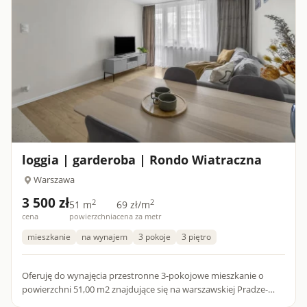
loggia | garderoba | Rondo Wiatraczna
Warszawa
3 500 zł
2
2
51 m
69 zł/m
cena
powierzchnia
cena za metr
mieszkanie
na wynajem
3 pokoje
3 piętro
Oferuję do wynajęcia przestronne 3-pokojowe mieszkanie o
powierzchni 51,00 m2 znajdujące się na warszawskiej Pradze-
Południe przy ul. Kobielskiej. Usytuowane na 3. piętrze, w peł...