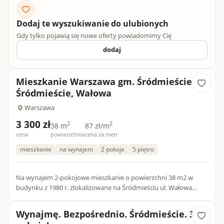
Dodaj te wyszukiwanie do ulubionych
Gdy tylko pojawią się nowe oferty powiadomimy Cię
dodaj
Mieszkanie Warszawa gm. Śródmieście
Śródmieście, Wałowa
Warszawa
3 300 zł
2
2
38 m
87 zł/m
cena
powierzchnia
cena za metr
mieszkanie
na wynajem
2 pokoje
5 piętro
Na wynajem 2-pokojowe mieszkanie o powierzchni 38 m2 w
budynku z 1980 r. zlokalizowane na Śródmieściu ul. Wałowa
znajdujące się na 5 piętrze z 8 (dwie windy). Metro Ratusz
Arsenał...
Wynajmę. Bezpośrednio. Śródmieście. 3