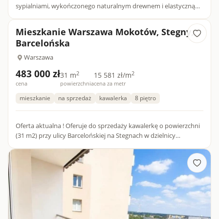
sypialniami, wykończonego naturalnym drewnem i elastyczną
opcją umeblowania? Zapraszam do zapoznania się z tą
ofertą.Główne at...
Mieszkanie Warszawa Mokotów, Stegny,
Barcelońska
Warszawa
483 000 zł
2
2
31 m
15 581 zł/m
cena
powierzchnia
cena za metr
mieszkanie
na sprzedaż
kawalerka
8 piętro
Oferta aktualna ! Oferuje do sprzedaży kawalerkę o powierzchni
(31 m2) przy ulicy Barcelońskiej na Stegnach w dzielnicy
Mokotów. Budynek z 1975 r. wyremontowany, ocieplony, czys...