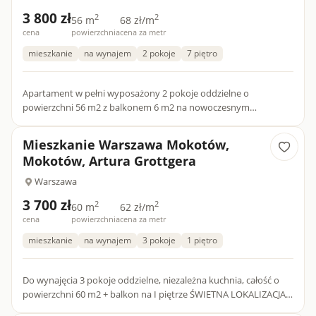
3 800 zł
2
2
56 m
68 zł/m
cena
powierzchnia
cena za metr
mieszkanie
na wynajem
2 pokoje
7 piętro
Apartament w pełni wyposażony 2 pokoje oddzielne o
powierzchni 56 m2 z balkonem 6 m2 na nowoczesnym
zamkniętym osiedlu z garażem oraz komórka lokatorską do
dyspozycji Najemcy Nier...
Mieszkanie Warszawa Mokotów,
Mokotów, Artura Grottgera
Warszawa
3 700 zł
2
2
60 m
62 zł/m
cena
powierzchnia
cena za metr
mieszkanie
na wynajem
3 pokoje
1 piętro
Do wynajęcia 3 pokoje oddzielne, niezależna kuchnia, całość o
powierzchni 60 m2 + balkon na I piętrze ŚWIETNA LOKALIZACJA -
ul. Grottgera, budynek bezpośrednio przy PARKU PROMENAD...