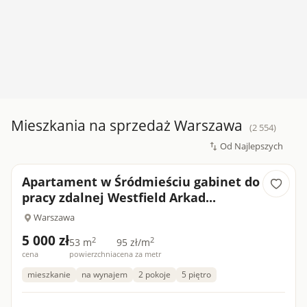
Mieszkania na sprzedaż Warszawa
(2 554)
Apartament w Śródmieściu gabinet do
pracy zdalnej Westfield Arkad...
Warszawa
5 000 zł
2
2
53 m
95 zł/m
cena
powierzchnia
cena za metr
mieszkanie
na wynajem
2 pokoje
5 piętro