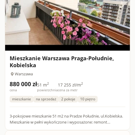
Mieszkanie Warszawa Praga-Południe,
Kobielska
Warszawa
880 000 zł
2
2
51 m
17 255 zł/m
cena
powierzchnia
cena za metr
mieszkanie
na sprzedaż
2 pokoje
10 piętro
3-pokojowe mieszkanie 51 m2 na Pradze Południe, ul.Kobielska.
Mieszkanie w pełni wykończone i wyposażone: remont
obejmował wymianę wszystkich instalacji, gładzie, pełne
wykończenie...