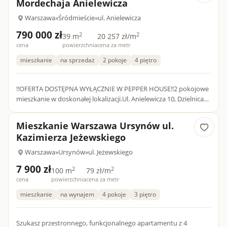
Mordechaja Anielewicza
Warszawa
»
Śródmieście
»
ul. Anielewicza
790 000 zł
2
2
39 m
20 257 zł/m
cena
powierzchnia
cena za metr
mieszkanie
na sprzedaż
2 pokoje
4 piętro
!!OFERTA DOSTĘPNA WYŁĄCZNIE W PEPPER HOUSE!!2 pokojowe
mieszkanie w doskonałej lokalizacji.Ul. Anielewicza 10, Dzielnica
Śródmieście (Muranów).Bardzo funkcjonalny rozkład, na który...
Mieszkanie Warszawa Ursynów ul.
Kazimierza Jeżewskiego
Warszawa
»
Ursynów
»
ul. Jeżewskiego
7 900 zł
2
2
100 m
79 zł/m
cena
powierzchnia
cena za metr
mieszkanie
na wynajem
4 pokoje
3 piętro
Szukasz przestronnego, funkcjonalnego apartamentu z 4