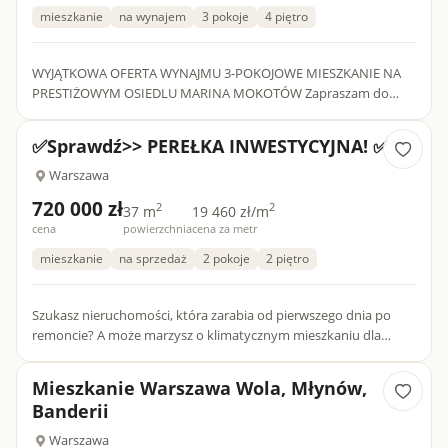
mieszkanie
na wynajem
3 pokoje
4 piętro
WYJĄTKOWA OFERTA WYNAJMU 3-POKOJOWE MIESZKANIE NA
PRESTIŻOWYM OSIEDLU MARINA MOKOTÓW Zapraszam do
zapoznania się z ofertą wynajmu eleganckiego, w pełni
wyposażonego mieszkania o...
✅Sprawdź>> PEREŁKA INWESTYCYJNA! ✅
Warszawa
720 000 zł
2
2
37 m
19 460 zł/m
cena
powierzchnia
cena za metr
mieszkanie
na sprzedaż
2 pokoje
2 piętro
Szukasz nieruchomości, która zarabia od pierwszego dnia po
remoncie? A może marzysz o klimatycznym mieszkaniu dla
siebie w topowej lokalizacji, gdzie z okien widzisz zieleń, a nie...
Mieszkanie Warszawa Wola, Młynów,
Banderii
Warszawa