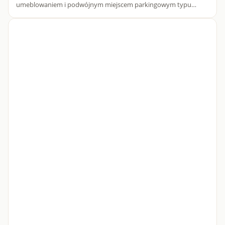
umeblowaniem i podwójnym miejscem parkingowym typu
„rodzinnego” - Żoliborz, ul. Rydygiera 15 Oferujemy przestronny
apartament o p...