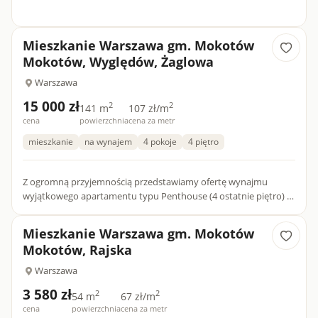
Mieszkanie Warszawa gm. Mokotów
Mokotów, Wyględów, Żaglowa
Warszawa
15 000 zł
2
2
141 m
107 zł/m
cena
powierzchnia
cena za metr
mieszkanie
na wynajem
4 pokoje
4 piętro
Z ogromną przyjemnością przedstawiamy ofertę wynajmu
wyjątkowego apartamentu typu Penthouse (4 ostatnie piętro) o
powierzchni 141 m², zlokalizowanego na jednym z najbardziej
prest...
Mieszkanie Warszawa gm. Mokotów
Mokotów, Rajska
Warszawa
3 580 zł
2
2
54 m
67 zł/m
cena
powierzchnia
cena za metr