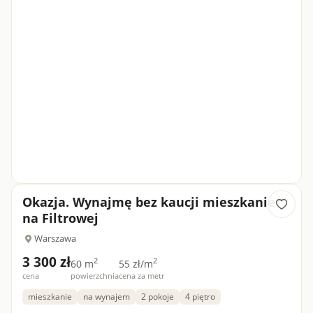
Okazja. Wynajmę bez kaucji mieszkanie
na Filtrowej
Warszawa
3 300 zł
2
2
60 m
55 zł/m
cena
powierzchnia
cena za metr
mieszkanie
na wynajem
2 pokoje
4 piętro