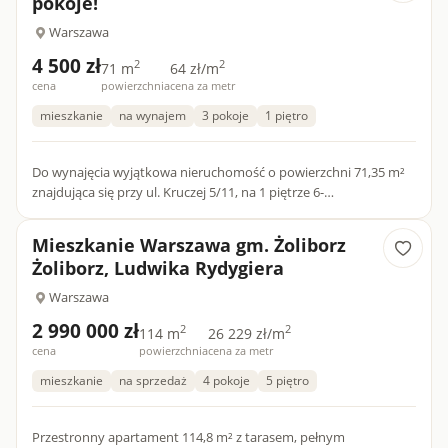
pokoje!
Warszawa
4 500 zł
2
2
71 m
64 zł/m
cena
powierzchnia
cena za metr
mieszkanie
na wynajem
3 pokoje
1 piętro
Do wynajęcia wyjątkowa nieruchomość o powierzchni 71,35 m²
znajdująca się przy ul. Kruczej 5/11, na 1 piętrze 6-
kondygnacyjnej kamienicy z windą. Mieszkanie idealne dla
rodziny lu...
Mieszkanie Warszawa gm. Żoliborz
Żoliborz, Ludwika Rydygiera
Warszawa
2 990 000 zł
2
2
114 m
26 229 zł/m
cena
powierzchnia
cena za metr
mieszkanie
na sprzedaż
4 pokoje
5 piętro
Przestronny apartament 114,8 m² z tarasem, pełnym