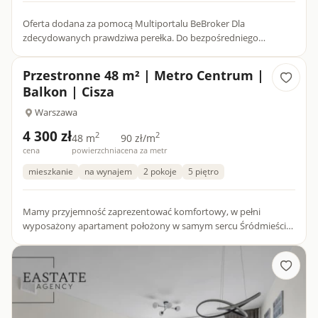
Oferta dodana za pomocą Multiportalu BeBroker Dla
zdecydowanych prawdziwa perełka. Do bezpośredniego
wynajęcia mieszkanie klasy premium na...
Przestronne 48 m² | Metro Centrum |
Balkon | Cisza
Warszawa
4 300 zł
2
2
48 m
90 zł/m
cena
powierzchnia
cena za metr
mieszkanie
na wynajem
2 pokoje
5 piętro
Mamy przyjemność zaprezentować komfortowy, w pełni
wyposażony apartament położony w samym sercu Śródmieścia
Warszawy. Lokal wyróżnia się doskonałą lokalizacją,
funkcjonalnym układe...