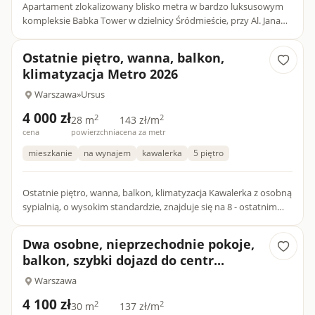
Apartament zlokalizowany blisko metra w bardzo luksusowym
kompleksie Babka Tower w dzielnicy Śródmieście, przy Al. Jana
Pawła II. Położony nieopodal Starego Miasta oraz w bezpośre...
Ostatnie piętro, wanna, balkon,
klimatyzacja Metro 2026
Warszawa
»
Ursus
4 000 zł
2
2
28 m
143 zł/m
cena
powierzchnia
cena za metr
mieszkanie
na wynajem
kawalerka
5 piętro
Ostatnie piętro, wanna, balkon, klimatyzacja Kawalerka z osobną
sypialnią, o wysokim standardzie, znajduje się na 8 - ostatnim
piętrze budynku przy ul. Edwarda Habicha 9 w War...
Dwa osobne, nieprzechodnie pokoje,
balkon, szybki dojazd do centr...
Warszawa
4 100 zł
2
2
30 m
137 zł/m