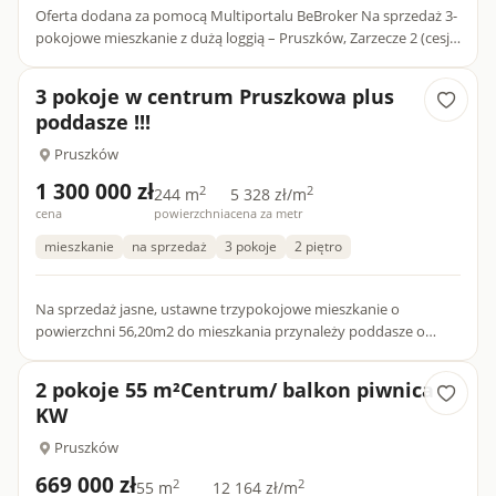
Oferta dodana za pomocą Multiportalu BeBroker Na sprzedaż 3-
pokojowe mieszkanie z dużą loggią – Pruszków, Zarzecze 2 (cesja
deweloperska)....
3 pokoje w centrum Pruszkowa plus
poddasze !!!
Pruszków
1 300 000 zł
2
2
244 m
5 328 zł/m
cena
powierzchnia
cena za metr
mieszkanie
na sprzedaż
3 pokoje
2 piętro
Na sprzedaż jasne, ustawne trzypokojowe mieszkanie o
powierzchni 56,20m2 do mieszkania przynależy poddasze o
powierzchni 188,73m2 (łączna powierzchnia mieszkania z
powierzchnią pod...
2 pokoje 55 m²Centrum/ balkon piwnica
KW
Pruszków
669 000 zł
2
2
55 m
12 164 zł/m