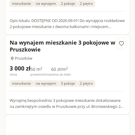
mieszkanie
na wynajem
2 pokoje
2 piętro
Opis lokalu: DOSTĘPNE OD 2026-09-01! Do wynajęcia rozkładowe
2-pokojowe mieszkanie z dwoma balkonami i miejscem
postojowym przy ul. Działkowej 113 w Pruszkowie (Parzniew). -
Nieruc...
Na wynajem mieszkanie 3 pokojowe w
Pruszkowie
Pruszków
3 000 zł
2
2
50 m
60 zł/m
cena
powierzchnia
cena za metr
mieszkanie
na wynajem
3 pokoje
2 piętro
Wynajmę bezpośrednio 3 pokojowe mieszkanie zlokalizowane
na zamkniętym osiedlu w Pruszkowie przy ul. Broniewskiego 28c,
piętro drugie bez windy. Do mieszkania przynależy miejsce pa...