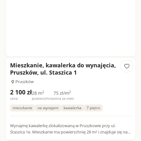
Mieszkanie, kawalerka do wynajęcia,
Pruszków, ul. Staszica 1
Pruszków
2 100 zł
2
2
28 m
75 zł/m
cena
powierzchnia
cena za metr
mieszkanie
na wynajem
kawalerka
7 piętro
Wynajmę kawalerkę zlokalizowaną w Pruszkowie przy ul.
Staszica 1e. Mieszkanie ma powierzchnię 28 m² i znajduje się na
7. piętrze w bloku. Lokal składa się z salonu połączonego z ku...