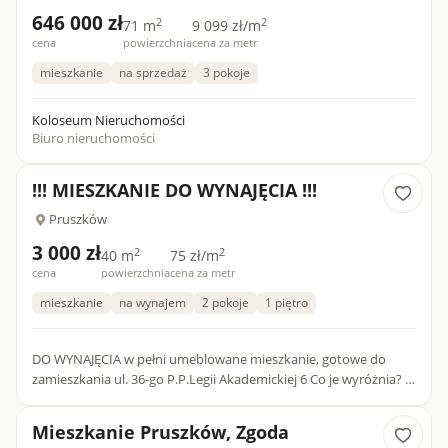
646 000 zł
2
2
71 m
9 099 zł/m
cena
powierzchnia
cena za metr
mieszkanie
na sprzedaż
3 pokoje
Koloseum Nieruchomości
Biuro nieruchomości
!!! MIESZKANIE DO WYNAJĘCIA !!!
Pruszków
3 000 zł
2
2
40 m
75 zł/m
cena
powierzchnia
cena za metr
mieszkanie
na wynajem
2 pokoje
1 piętro
DO WYNAJĘCIA w pełni umeblowane mieszkanie, gotowe do
zamieszkania ul. 36-go P.P.Legii Akademickiej 6 Co je wyróżnia? •
40 M 2 • 2 pokoje, aneks kuchenny, przedpokój, łazienka...
Mieszkanie Pruszków, Zgoda