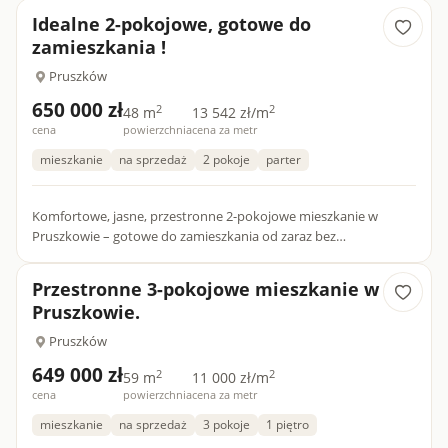
Idealne 2-pokojowe, gotowe do
zamieszkania !
Pruszków
650 000 zł
2
2
48 m
13 542 zł/m
cena
powierzchnia
cena za metr
mieszkanie
na sprzedaż
2 pokoje
parter
Komfortowe, jasne, przestronne 2-pokojowe mieszkanie w
Pruszkowie – gotowe do zamieszkania od zaraz bez
dodatkowych nakładów finansowych! Mieszkanie o powierzchni
48,3 m² z pomies...
Przestronne 3-pokojowe mieszkanie w
Pruszkowie.
Pruszków
649 000 zł
2
2
59 m
11 000 zł/m
cena
powierzchnia
cena za metr
mieszkanie
na sprzedaż
3 pokoje
1 piętro