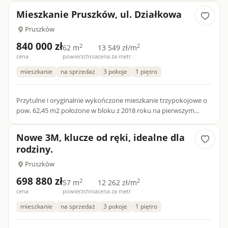
Mieszkanie Pruszków, ul. Działkowa
Pruszków
840 000 zł
2
2
62 m
13 549 zł/m
cena
powierzchnia
cena za metr
mieszkanie
na sprzedaż
3 pokoje
1 piętro
Przytulne i oryginalnie wykończone mieszkanie trzypokojowe o
pow. 62,45 m2 położone w bloku z 2018 roku na pierwszym
piętrze. MIESZKANIE Funkcjonalny układ mieszkania : - salon z...
Nowe 3M, klucze od ręki, idealne dla
rodziny.
Pruszków
698 880 zł
2
2
57 m
12 262 zł/m
cena
powierzchnia
cena za metr
mieszkanie
na sprzedaż
3 pokoje
1 piętro