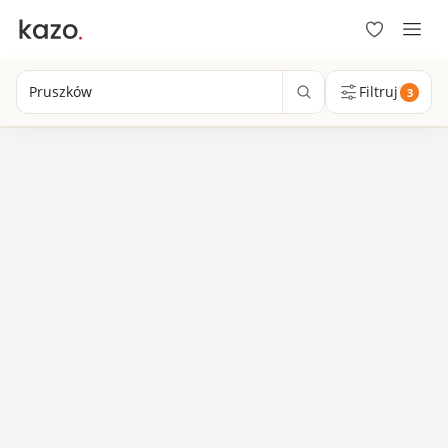
Pruszków
Filtruj
3