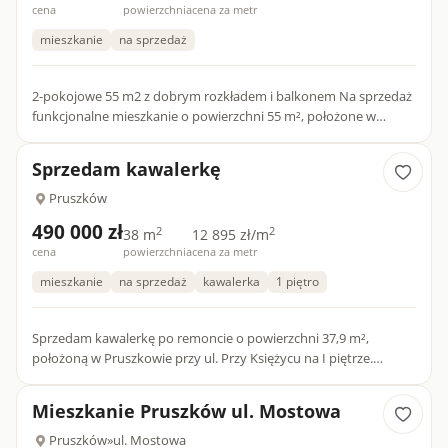
cena
powierzchnia
cena za metr
mieszkanie
na sprzedaż
2-pokojowe 55 m2 z dobrym rozkładem i balkonem Na sprzedaż
funkcjonalne mieszkanie o powierzchni 55 m², położone w
budynku z 2000 roku, w samym sercu Pruszków. Atuty
mieszkania...
Sprzedam kawalerkę
Pruszków
490 000 zł
2
2
38 m
12 895 zł/m
cena
powierzchnia
cena za metr
mieszkanie
na sprzedaż
kawalerka
1 piętro
Sprzedam kawalerkę po remoncie o powierzchni 37,9 m²,
położoną w Pruszkowie przy ul. Przy Księżycu na I piętrze.
Mieszkanie składa się z: • Pokoju (kanapa, dwa fotele, stolik
kawow...
Mieszkanie Pruszków ul. Mostowa
Pruszków
»
ul. Mostowa