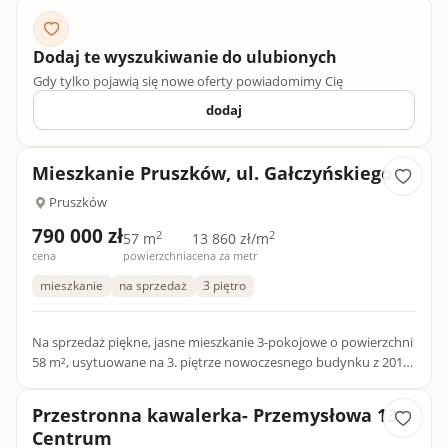
Budyn...
Dodaj te wyszukiwanie do ulubionych
Gdy tylko pojawią się nowe oferty powiadomimy Cię
dodaj
Mieszkanie Pruszków, ul. Gałczyńskiego
Pruszków
790 000 zł
2
2
57 m
13 860 zł/m
cena
powierzchnia
cena za metr
mieszkanie
na sprzedaż
3 piętro
Na sprzedaż piękne, jasne mieszkanie 3-pokojowe o powierzchni
58 m², usytuowane na 3. piętrze nowoczesnego budynku z 2012
roku. To idealna propozycja dla osób poszukujących komfort...
Przestronna kawalerka- Przemysłowa 13,
Centrum