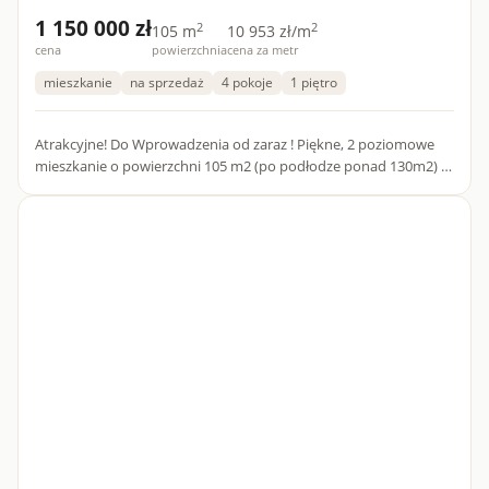
1 150 000 zł
2
2
105 m
10 953 zł/m
cena
powierzchnia
cena za metr
mieszkanie
na sprzedaż
4 pokoje
1 piętro
Atrakcyjne! Do Wprowadzenia od zaraz ! Piękne, 2 poziomowe
mieszkanie o powierzchni 105 m2 (po podłodze ponad 130m2) w
domu szeregowym wybudowanym w 2010 roku , w bardzo d...