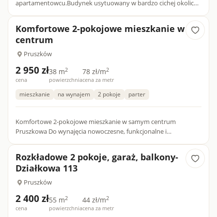
apartamentowcu.Budynek usytuowany w bardzo cichej okolicy
wśród nowej zabudowy przy ul. Lipowa 51.Mieszkanie w pełni
urządzone...
Komfortowe 2-pokojowe mieszkanie w
centrum
Pruszków
2 950 zł
2
2
38 m
78 zł/m
cena
powierzchnia
cena za metr
mieszkanie
na wynajem
2 pokoje
parter
Komfortowe 2-pokojowe mieszkanie w samym centrum
Pruszkowa Do wynajęcia nowoczesne, funkcjonalne i
wyposażone 2-pokojowe mieszkanie o wysokim standardzie,
położone na parterze w do...
Rozkładowe 2 pokoje, garaż, balkony-
Działkowa 113
Pruszków
2 400 zł
2
2
55 m
44 zł/m
cena
powierzchnia
cena za metr