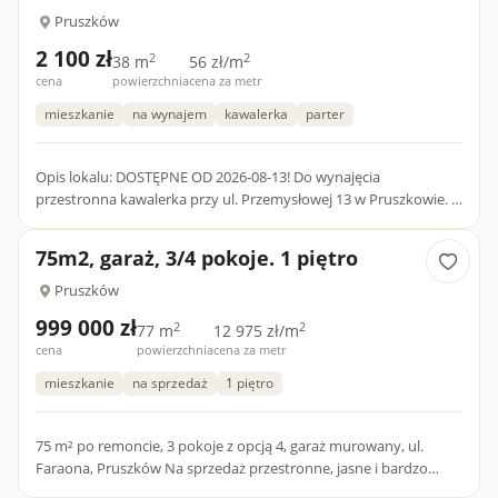
Pruszków
2 100 zł
2
2
38 m
56 zł/m
cena
powierzchnia
cena za metr
mieszkanie
na wynajem
kawalerka
parter
Opis lokalu: DOSTĘPNE OD 2026-08-13! Do wynajęcia
przestronna kawalerka przy ul. Przemysłowej 13 w Pruszkowie. -
Nieruchomość- Lokal o powierzchni 38 m2 składa się z salonu,
kuchni...
75m2, garaż, 3/4 pokoje. 1 piętro
Pruszków
999 000 zł
2
2
77 m
12 975 zł/m
cena
powierzchnia
cena za metr
mieszkanie
na sprzedaż
1 piętro
75 m² po remoncie, 3 pokoje z opcją 4, garaż murowany, ul.
Faraona, Pruszków Na sprzedaż przestronne, jasne i bardzo
funkcjonalne mieszkanie o powierzchni 75 m², położone na 1.