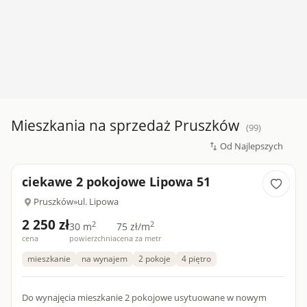
Mieszkania na sprzedaż Pruszków
(99)
ciekawe 2 pokojowe Lipowa 51
Pruszków
»
ul. Lipowa
2 250 zł
2
2
30 m
75 zł/m
cena
powierzchnia
cena za metr
mieszkanie
na wynajem
2 pokoje
4 piętro
Do wynajęcia mieszkanie 2 pokojowe usytuowane w nowym