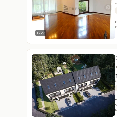
c
P
B
1 / 20
c
W
s
K