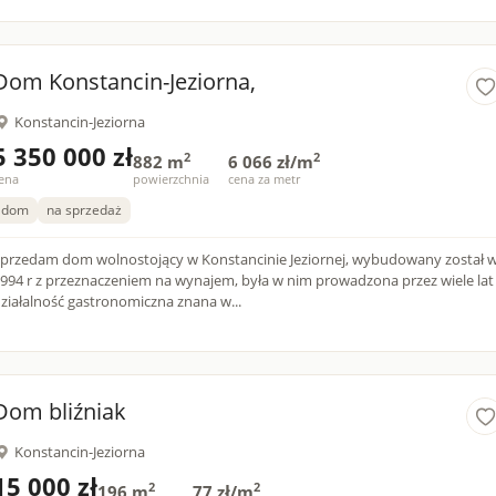
Dom Konstancin-Jeziorna,
Konstancin-Jeziorna
5 350 000 zł
2
2
882 m
6 066 zł/m
ena
powierzchnia
cena za metr
dom
na sprzedaż
przedam dom wolnostojący w Konstancinie Jeziornej, wybudowany został 
994 r z przeznaczeniem na wynajem, była w nim prowadzona przez wiele lat
ziałalność gastronomiczna znana w...
Dom bliźniak
Konstancin-Jeziorna
15 000 zł
2
2
196 m
77 zł/m