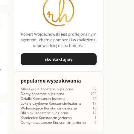
Robert Wojciechowski jest profesjonalnym
agentem i chętnie pomoże Ci w znalezieniu
odpowiedniej nieruchomości
skontaktuj się
w
popularne wyszukiwania
Mieszkania Konstancin-Jeziorna
37
Domy Konstancin-Jeziorna
123
Działki Konstancin-Jeziorna
65
Lokale użytkowe Konstancin-Jeziorna
17
Wolnostojące Konstancin-Jeziorna
10
Bliźniaki Konstancin-Jeziorna
12
Kamienice Konstancin-Jeziorna
1
Domy nowoczesne Konstancin-Jeziorna
7