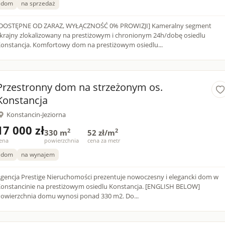
dom
na sprzedaż
DOSTĘPNE OD ZARAZ, WYŁĄCZNOŚĆ 0% PROWIZJI] Kameralny segment
krajny zlokalizowany na prestiżowym i chronionym 24h/dobę osiedlu
onstancja. Komfortowy dom na prestiżowym osiedlu...
Przestronny dom na strzeżonym os.
Konstancja
Konstancin-Jeziorna
17 000 zł
2
2
330 m
52 zł/m
ena
powierzchnia
cena za metr
dom
na wynajem
gencja Prestige Nieruchomości prezentuje nowoczesny i elegancki dom w
onstancinie na prestiżowym osiedlu Konstancja. [ENGLISH BELOW]
Powierzchnia domu wynosi ponad 330 m2. Do...