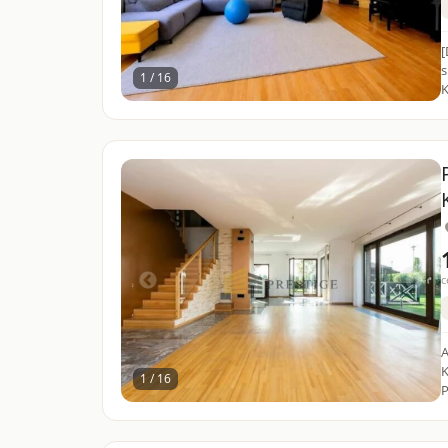
[
s
1 / 16
K
c
A
K
1 / 16