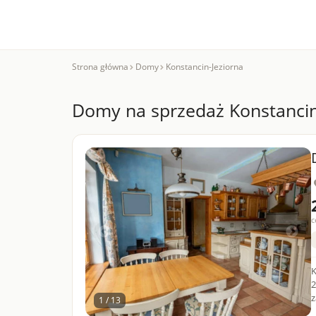
Strona główna
Domy
Konstancin-Jeziorna
Domy na sprzedaż Konstancin
c
K
2
z
1 / 13