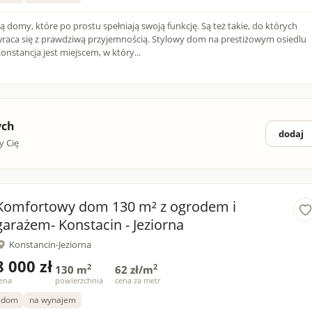
ą domy, które po prostu spełniają swoją funkcję. Są też takie, do których
raca się z prawdziwą przyjemnością. Stylowy dom na prestiżowym osiedlu
onstancja jest miejscem, w który...
ych
dodaj
y Cię
Komfortowy dom 130 m² z ogrodem i
garażem- Konstacin - Jeziorna
Konstancin-Jeziorna
8 000 zł
2
2
130 m
62 zł/m
ena
powierzchnia
cena za metr
dom
na wynajem