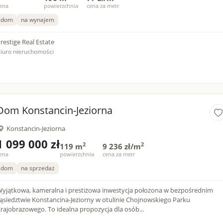
ena
powierzchnia
cena za metr
dom
na wynajem
restige Real Estate
iuro nieruchomości
Dom Konstancin-Jeziorna
Konstancin-Jeziorna
1 099 000 zł
2
2
119 m
9 236 zł/m
ena
powierzchnia
cena za metr
dom
na sprzedaż
yjątkowa, kameralna i prestiżowa inwestycja położona w bezpośrednim
ąsiedztwie Konstancina-Jeziorny w otulinie Chojnowskiego Parku
rajobrazowego. To idealna propozycja dla osób...