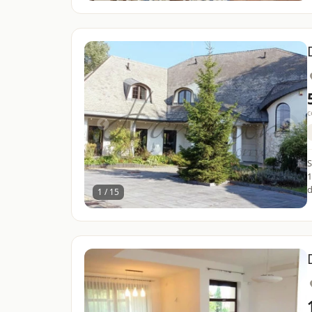
c
S
1
d
1 / 15