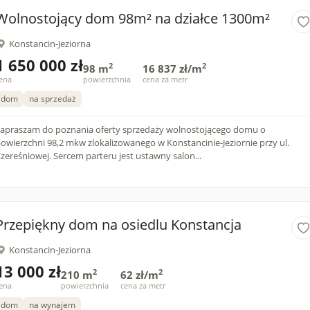
Wolnostojący dom 98m² na działce 1300m²
Konstancin-Jeziorna
1 650 000 zł
2
2
98 m
16 837 zł/m
ena
powierzchnia
cena za metr
dom
na sprzedaż
apraszam do poznania oferty sprzedaży wolnostojącego domu o
owierzchni 98,2 mkw zlokalizowanego w Konstancinie-Jeziornie przy ul.
Czereśniowej. Sercem parteru jest ustawny salon...
Przepiękny dom na osiedlu Konstancja
Konstancin-Jeziorna
13 000 zł
2
2
210 m
62 zł/m
ena
powierzchnia
cena za metr
dom
na wynajem