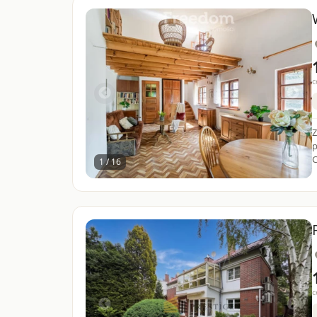
c
Z
p
1 / 16
c