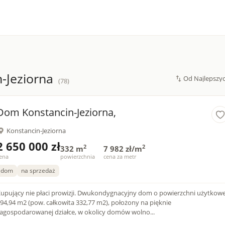
-Jeziorna
(78)
Dom Konstancin-Jeziorna,
Konstancin-Jeziorna
2 650 000 zł
2
2
332 m
7 982 zł/m
ena
powierzchnia
cena za metr
dom
na sprzedaż
upujący nie płaci prowizji. Dwukondygnacyjny dom o powierzchni użytkowe
94,94 m2 (pow. całkowita 332,77 m2), położony na pięknie
agospodarowanej działce, w okolicy domów wolno...