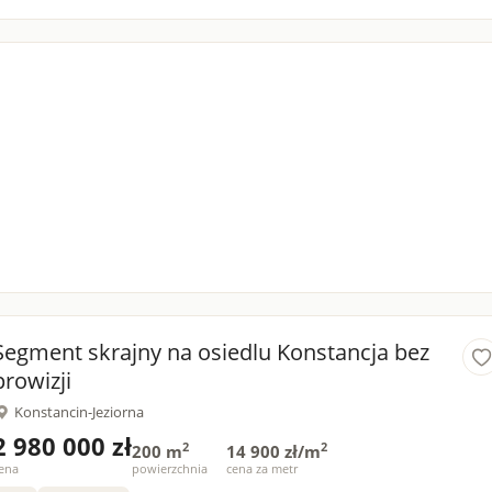
Segment skrajny na osiedlu Konstancja bez
prowizji
Konstancin-Jeziorna
2 980 000 zł
2
2
200 m
14 900 zł/m
ena
powierzchnia
cena za metr