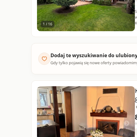
S
w
K
1 / 16
Dodaj te wyszukiwanie do ulubion
Gdy tylko pojawią się nowe oferty powiadomim
c