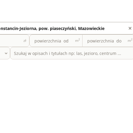
2
2
zł
m
m