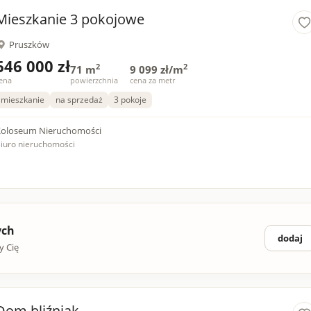
Mieszkanie 3 pokojowe
Pruszków
646 000 zł
2
2
71 m
9 099 zł/m
ena
powierzchnia
cena za metr
mieszkanie
na sprzedaż
3 pokoje
oloseum Nieruchomości
iuro nieruchomości
ych
dodaj
y Cię
Dom bliźniak