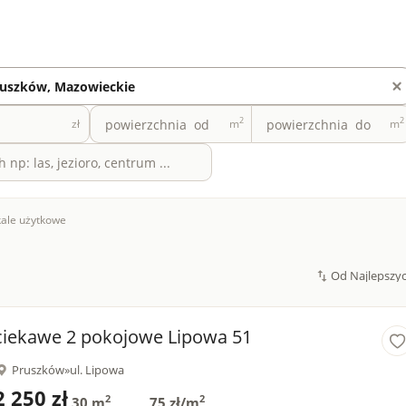
2
2
zł
m
m
ale użytkowe
ciekawe 2 pokojowe Lipowa 51
Pruszków
»
ul. Lipowa
2 250 zł
2
2
30 m
75 zł/m