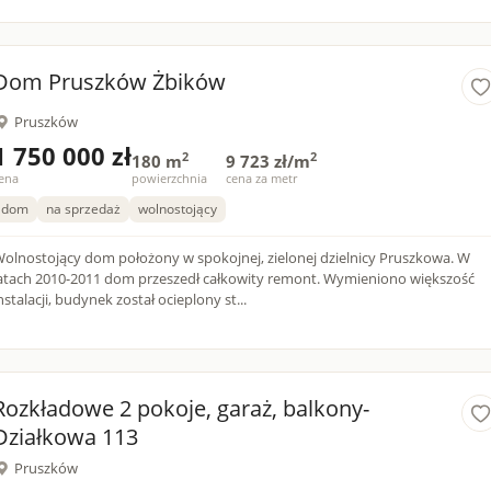
Dom Pruszków Żbików
Pruszków
1 750 000 zł
2
2
180 m
9 723 zł/m
ena
powierzchnia
cena za metr
dom
na sprzedaż
wolnostojący
olnostojący dom położony w spokojnej, zielonej dzielnicy Pruszkowa. W
atach 2010-2011 dom przeszedł całkowity remont. Wymieniono większość
nstalacji, budynek został ocieplony st...
Rozkładowe 2 pokoje, garaż, balkony-
Działkowa 113
Pruszków