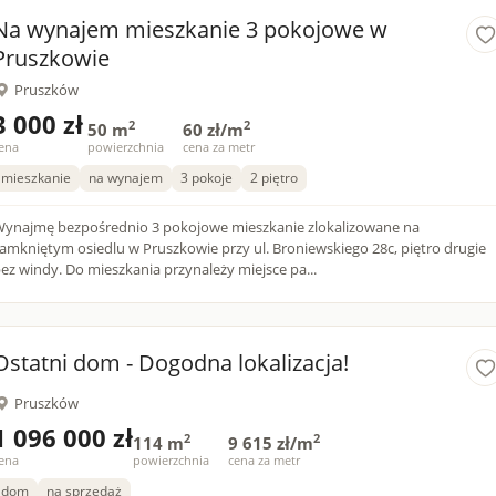
Na wynajem mieszkanie 3 pokojowe w
Pruszkowie
Pruszków
3 000 zł
2
2
50 m
60 zł/m
ena
powierzchnia
cena za metr
mieszkanie
na wynajem
3 pokoje
2 piętro
ynajmę bezpośrednio 3 pokojowe mieszkanie zlokalizowane na
amkniętym osiedlu w Pruszkowie przy ul. Broniewskiego 28c, piętro drugie
ez windy. Do mieszkania przynależy miejsce pa...
Ostatni dom - Dogodna lokalizacja!
Pruszków
1 096 000 zł
2
2
114 m
9 615 zł/m
ena
powierzchnia
cena za metr
dom
na sprzedaż