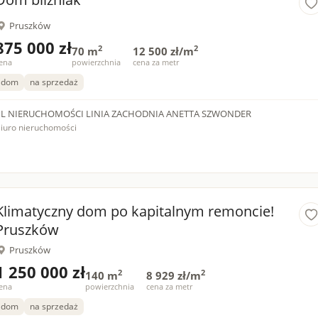
Pruszków
875 000 zł
2
2
70 m
12 500 zł/m
ena
powierzchnia
cena za metr
dom
na sprzedaż
PL NIERUCHOMOŚCI LINIA ZACHODNIA ANETTA SZWONDER
iuro nieruchomości
Klimatyczny dom po kapitalnym remoncie!
Pruszków
Pruszków
1 250 000 zł
2
2
140 m
8 929 zł/m
ena
powierzchnia
cena za metr
dom
na sprzedaż