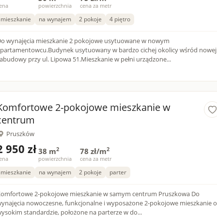
ena
powierzchnia
cena za metr
mieszkanie
na wynajem
2 pokoje
4 piętro
o wynajęcia mieszkanie 2 pokojowe usytuowane w nowym
partamentowcu.Budynek usytuowany w bardzo cichej okolicy wśród nowej
abudowy przy ul. Lipowa 51.Mieszkanie w pełni urządzone...
Komfortowe 2-pokojowe mieszkanie w
centrum
Pruszków
2 950 zł
2
2
38 m
78 zł/m
ena
powierzchnia
cena za metr
mieszkanie
na wynajem
2 pokoje
parter
omfortowe 2-pokojowe mieszkanie w samym centrum Pruszkowa Do
ynajęcia nowoczesne, funkcjonalne i wyposażone 2-pokojowe mieszkanie o
ysokim standardzie, położone na parterze w do...