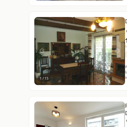
c
W
l
i
1 / 15