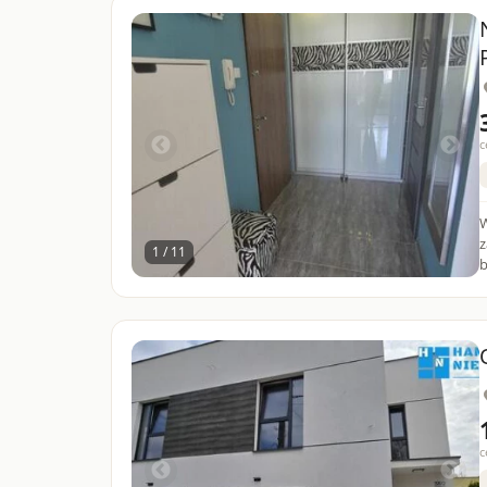
c
W
z
1 / 11
b
c