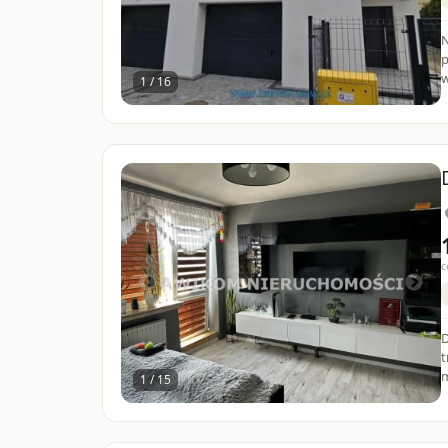
N
p
w
1 / 16
c
D
t
m
1 / 15