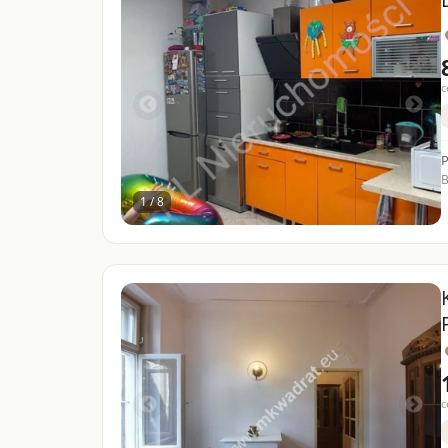
c
B
1 / 8
c