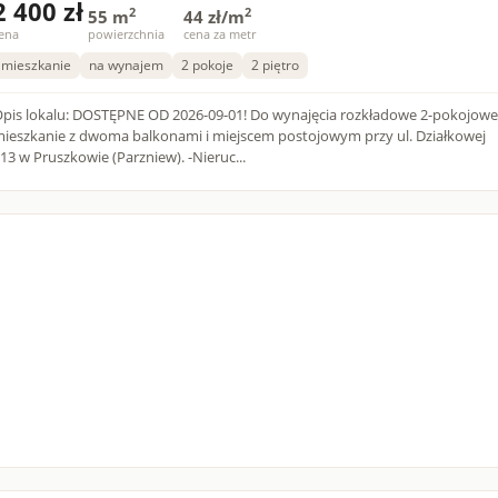
2 400 zł
2
2
55 m
44 zł/m
ena
powierzchnia
cena za metr
mieszkanie
na wynajem
2 pokoje
2 piętro
pis lokalu: DOSTĘPNE OD 2026-09-01! Do wynajęcia rozkładowe 2-pokojowe
ieszkanie z dwoma balkonami i miejscem postojowym przy ul. Działkowej
113 w Pruszkowie (Parzniew). -Nieruc...