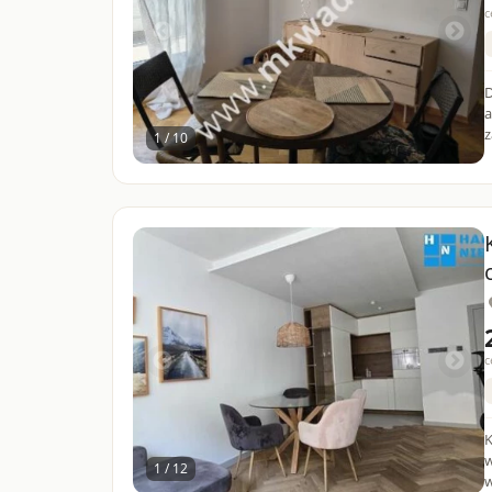
c
D
a
z
1 / 10
c
K
w
1 / 12
w