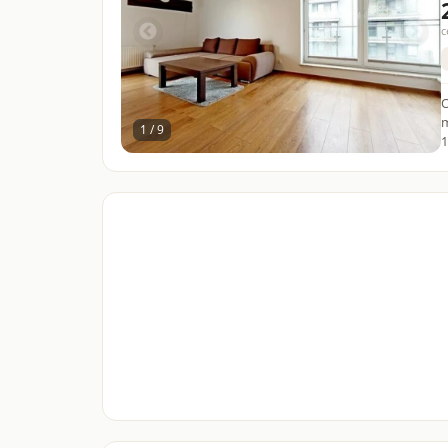
c
O
m
1 / 9