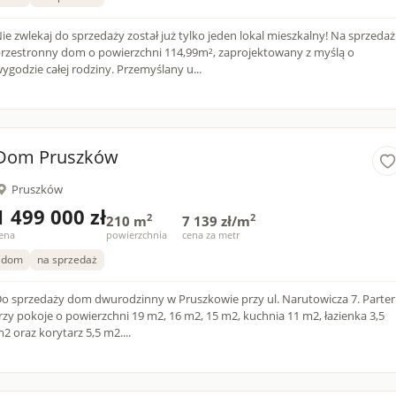
ie zwlekaj do sprzedaży został już tylko jeden lokal mieszkalny! Na sprzedaż
rzestronny dom o powierzchni 114,99m², zaprojektowany z myślą o
ygodzie całej rodziny. Przemyślany u...
Dom Pruszków
Pruszków
1 499 000 zł
2
2
210 m
7 139 zł/m
ena
powierzchnia
cena za metr
dom
na sprzedaż
o sprzedaży dom dwurodzinny w Pruszkowie przy ul. Narutowicza 7. Parter:
rzy pokoje o powierzchni 19 m2, 16 m2, 15 m2, kuchnia 11 m2, łazienka 3,5
2 oraz korytarz 5,5 m2....