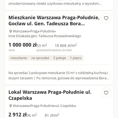
zmodernizowany obiekt użytkowo-mieszkalny o wysokim
standardzie technicznym i dużym potencjale inwestycyjnym,
łączący funkcje usługow...
Mieszkanie Warszawa Praga-Południe,
Gocław ul. Gen. Tadeusza Bora...
Warszawa
»
Praga-Południe
»
inne Estakada gen. Tadeusza Rozwadowskiego
1 000 000 zł
2
2
53 m
18 868 zł/m
cena
powierzchnia
cena za metr
mieszkanie
na sprzedaż
2 pokoje
1 piętro
Na sprzedaż 2-pokojowe mieszkanie 53 m² z oddzielną kuchnią i
dużym tarasem | Po remoncie, gotowe do wprowadzenia Bora-
Komorowskiego 39Na sprzedaż komfortowe i funkcjonalne
mieszka...
Lokal Warszawa Praga-Południe ul.
Czapelska
Warszawa
»
Praga-Południe
»
ul. Czapelska
2 912 zł
2
2
36 m
81 zł/m