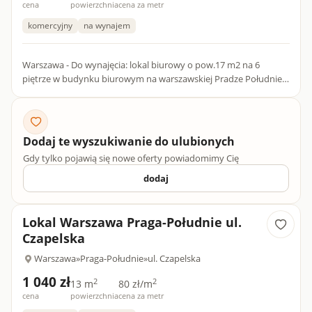
cena
powierzchnia
cena za metr
komercyjny
na wynajem
Warszawa - Do wynajęcia: lokal biurowy o pow.17 m2 na 6
piętrze w budynku biurowym na warszawskiej Pradze Południe,
w okolicach ul. Czapelskiej poleca Agencja Nieruchomości
Proper...
Dodaj te wyszukiwanie do ulubionych
Gdy tylko pojawią się nowe oferty powiadomimy Cię
dodaj
Lokal Warszawa Praga-Południe ul.
Czapelska
Warszawa
»
Praga-Południe
»
ul. Czapelska
1 040 zł
2
2
13 m
80 zł/m
cena
powierzchnia
cena za metr