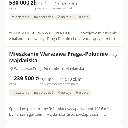
580 000 zł
2
2
33 m
17 576 zł/m
cena
powierzchnia
cena za metr
mieszkanie
na sprzedaż
2 pokoje
1 piętro
!!OFERTA DOSTĘPNA W PEPPER HOUSE!!2-pokojowe mieszkanie
z balkonem i piwnicą - Praga-PołudnieLokalizacja łączy komfort
codziennego życia z dostępem do terenów rekreacyjnych oraz
pe...
Mieszkanie Warszawa Praga,-Południe ul.
Majdańska
Warszawa
»
Praga-Południe
»
ul. Majdańska
1 239 500 zł
2
2
104 m
11 919 zł/m
cena
powierzchnia
cena za metr
mieszkanie
na sprzedaż
4 pokoje
6 piętro
Sprzedam przestronny 3/4-pokojowy apartament 103,6 m² z
balkonem i garażem - Majdańska, GrochówZapraszam na
prezentację komfortowego, bardzo dobrze doświetlonego 3-
pokojowego apart...