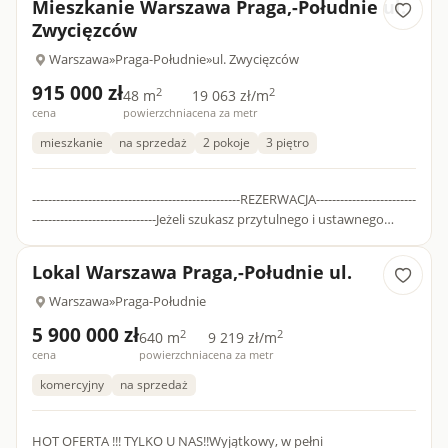
Mieszkanie Warszawa Praga,-Południe ul.
Zwycięzców
Warszawa
»
Praga-Południe
»
ul. Zwycięzców
915 000 zł
2
2
48 m
19 063 zł/m
cena
powierzchnia
cena za metr
mieszkanie
na sprzedaż
2 pokoje
3 piętro
----------------------------------------------------REZERWACJA-------------------------
-------------------------------Jeżeli szukasz przytulnego i ustawnego
mieszkania w nowszym bu...
Lokal Warszawa Praga,-Południe ul.
Warszawa
»
Praga-Południe
5 900 000 zł
2
2
640 m
9 219 zł/m
cena
powierzchnia
cena za metr
komercyjny
na sprzedaż
HOT OFERTA !!! TYLKO U NAS!!Wyjątkowy, w pełni