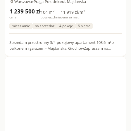
Warszawa
»
Praga-Południe
»
ul. Majdańska
1 239 500 zł
2
2
104 m
11 919 zł/m
cena
powierzchnia
cena za metr
mieszkanie
na sprzedaż
4 pokoje
6 piętro
Sprzedam przestronny 3/4-pokojowy apartament 103,6 m² z
balkonem i garażem - Majdańska, GrochówZapraszam na
prezentację komfortowego, bardzo dobrze doświetlonego 3-
pokojowego apart...