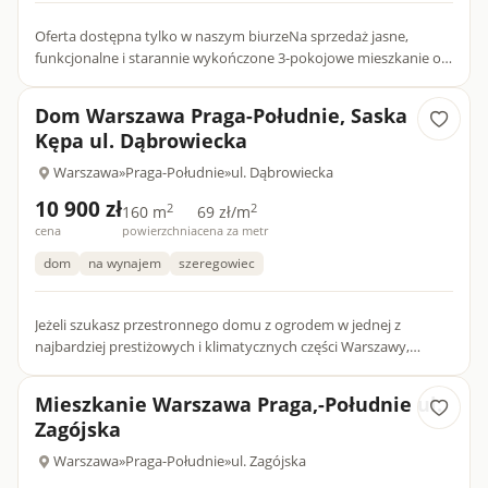
Oferta dostępna tylko w naszym biurzeNa sprzedaż jasne,
funkcjonalne i starannie wykończone 3-pokojowe mieszkanie o
powierzchni 53,4 m², położone na 2. piętrze kameralnego 4-
piętro...
Dom Warszawa Praga-Południe, Saska
Kępa ul. Dąbrowiecka
Warszawa
»
Praga-Południe
»
ul. Dąbrowiecka
10 900 zł
2
2
160 m
69 zł/m
cena
powierzchnia
cena za metr
dom
na wynajem
szeregowiec
Jeżeli szukasz przestronnego domu z ogrodem w jednej z
najbardziej prestiżowych i klimatycznych części Warszawy,
zapraszam do zapoznania się z ofertą domu na Saskiej
Kępie.Główne a...
Mieszkanie Warszawa Praga,-Południe ul.
Zagójska
Warszawa
»
Praga-Południe
»
ul. Zagójska