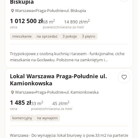
Biskupia
Warszawa
»
Praga-Południe
»
ul. Biskupia
1 012 500 zł
2
2
68 m
14 890 zł/m
cena
powierzchnia
cena za metr
mieszkanie
na sprzedaż
3 pokoje
3 piętro
Trzypokojowe z osobną kuchnią i tarasem - funkcjonalne, ciche
mieszkanie na Gocławku. Położone na zamkniętym i
kameralnym osiedlu, z doskonałym dostępem do pełnej
infrastruktury mi...
Lokal Warszawa Praga-Południe ul.
Kamionkowska
Warszawa
»
Praga-Południe
»
ul. Kamionkowska
1 485 zł
2
2
33 m
45 zł/m
cena
powierzchnia
cena za metr
komercyjny
na wynajem
Warszawa - Do wynajęcia: lokal biurowy o pow.33 m2 na parterze