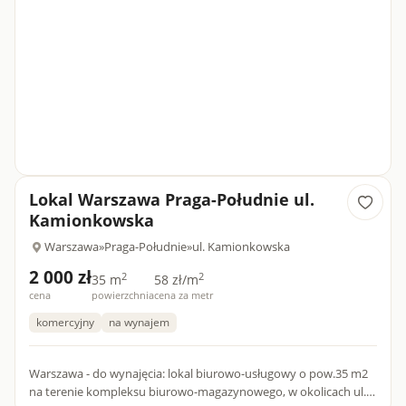
Lokal Warszawa Praga-Południe ul.
Kamionkowska
Warszawa
»
Praga-Południe
»
ul. Kamionkowska
2 000 zł
2
2
35 m
58 zł/m
cena
powierzchnia
cena za metr
komercyjny
na wynajem
Warszawa - do wynajęcia: lokal biurowo-usługowy o pow.35 m2
na terenie kompleksu biurowo-magazynowego, w okolicach ul.