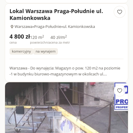
Kamionkowskiej na warszawskiej Pradze Południe, poleca
Agenc...
Lokal Warszawa Praga-Południe ul.
Kamionkowska
Warszawa
»
Praga-Południe
»
ul. Kamionkowska
4 800 zł
2
2
120 m
40 zł/m
cena
powierzchnia
cena za metr
komercyjny
na wynajem
Warszawa - Do wynajęcia: Magazyn o pow. 120 m2 na poziomie
-1 w budynku biurowo-magazynowym w okolicach ul.
Kamionkowskiej, na warszawskiej Pradze Południe. poleca
Agencja nieruch...