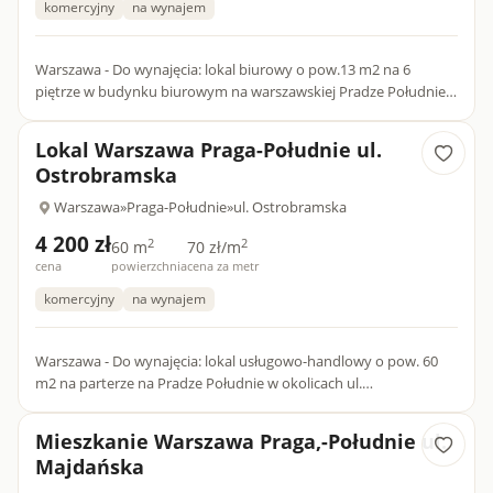
komercyjny
na wynajem
Warszawa - Do wynajęcia: lokal biurowy o pow.13 m2 na 6
piętrze w budynku biurowym na warszawskiej Pradze Południe,
w okolicach ul. Czapelskiej poleca Agencja Nieruchomości
Proper...
Lokal Warszawa Praga-Południe ul.
Ostrobramska
Warszawa
»
Praga-Południe
»
ul. Ostrobramska
4 200 zł
2
2
60 m
70 zł/m
cena
powierzchnia
cena za metr
komercyjny
na wynajem
Warszawa - Do wynajęcia: lokal usługowo-handlowy o pow. 60
m2 na parterze na Pradze Południe w okolicach ul.
Ostrobramskiej poleca Property Office (tel. [tel], mail: [email] --...
Mieszkanie Warszawa Praga,-Południe ul.
Majdańska