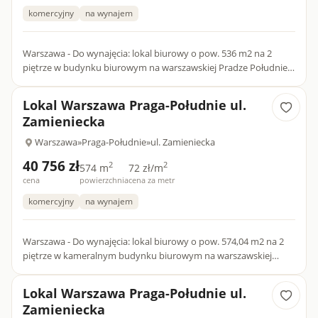
komercyjny
na wynajem
Warszawa - Do wynajęcia: lokal biurowy o pow. 536 m2 na 2
piętrze w budynku biurowym na warszawskiej Pradze Południe,
w okolicach ul. Zamienieckiej, poleca Agencja Nieruchomości...
Lokal Warszawa Praga-Południe ul.
Zamieniecka
Warszawa
»
Praga-Południe
»
ul. Zamieniecka
40 756 zł
2
2
574 m
72 zł/m
cena
powierzchnia
cena za metr
komercyjny
na wynajem
Warszawa - Do wynajęcia: lokal biurowy o pow. 574,04 m2 na 2
piętrze w kameralnym budynku biurowym na warszawskiej
Pradze Południe, w okolicach ul. Zamienieckiej, poleca Agencja...
Lokal Warszawa Praga-Południe ul.
Zamieniecka