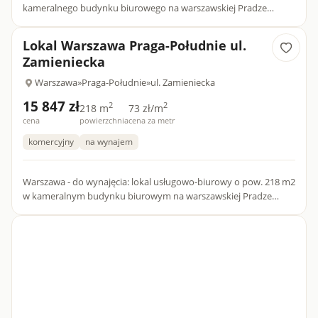
kameralnego budynku biurowego na warszawskiej Pradze
Południe, w okolicach ul. Kamionkowskiej. poleca Agencja
Nieruc...
Lokal Warszawa Praga-Południe ul.
Zamieniecka
Warszawa
»
Praga-Południe
»
ul. Zamieniecka
15 847 zł
2
2
218 m
73 zł/m
cena
powierzchnia
cena za metr
komercyjny
na wynajem
Warszawa - do wynajęcia: lokal usługowo-biurowy o pow. 218 m2
w kameralnym budynku biurowym na warszawskiej Pradze
Południe, w okolicach ul. Zamienieckiej, poleca Agencja Nieruch...