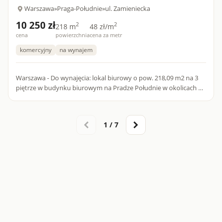
Warszawa
»
Praga-Południe
»
ul. Zamieniecka
10 250 zł
2
2
218 m
48 zł/m
cena
powierzchnia
cena za metr
komercyjny
na wynajem
Warszawa - Do wynajęcia: lokal biurowy o pow. 218,09 m2 na 3
piętrze w budynku biurowym na Pradze Południe w okolicach ul.
Zamienieckiej, poleca Agencja Nieruchomości Property Of...
1 / 7