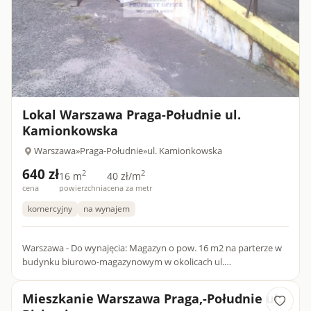
Lokal Warszawa Praga-Południe ul.
Kamionkowska
Warszawa
»
Praga-Południe
»
ul. Kamionkowska
640 zł
2
2
16 m
40 zł/m
cena
powierzchnia
cena za metr
komercyjny
na wynajem
Warszawa - Do wynajęcia: Magazyn o pow. 16 m2 na parterze w
budynku biurowo-magazynowym w okolicach ul.
Kamionkowskiej, na warszawskiej Pradze Południe. poleca
Agencja nieruchomoś...
Mieszkanie Warszawa Praga,-Południe ul.