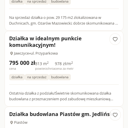
działka
na sprzedaż
budowlana
Na sprzedaż działka o pow. 29 175 m2 zlokalizowana w
Duchnicach, gm. Ożarów Mazowiecki; dobrze skomunikowana z
wjazdem na węzeł S8 Konotopa, Pruszków. Przybliżone
wymiary...
Działka w idealnym punkcie
komunikacyjnym!
Jawczyce
»
ul. Przyparkowa
795 000 zł
2
2
813 m
978 zł/m
cena
powierzchnia
cena za metr
działka
na sprzedaż
budowlana
Ostatnia działka z podziału!Świetnie skomunikowana działka
budowlana z przeznaczeniem pod zabudowę mieszkaniową
jednorodzinną wolnostojącą lub bliźniaczą z możliwością
prowadzenia...
Działka budowlana Piastów gm. Jedlińsk
Piastów