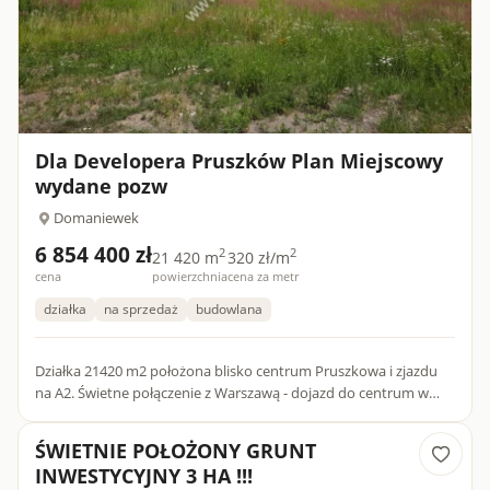
Dla Developera Pruszków Plan Miejscowy
wydane pozw
Domaniewek
6 854 400 zł
2
2
21 420 m
320 zł/m
cena
powierzchnia
cena za metr
działka
na sprzedaż
budowlana
Działka 21420 m2 położona blisko centrum Pruszkowa i zjazdu
na A2. Świetne połączenie z Warszawą - dojazd do centrum w
kilkanaście minut.Teren objęty MPZP, wydane zezwolenie na
bud...
ŚWIETNIE POŁOŻONY GRUNT
INWESTYCYJNY 3 HA !!!