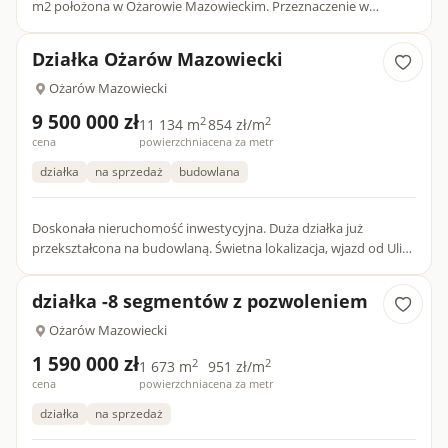
m2 położona w Ożarowie Mazowieckim. Przeznaczenie w
Miejscowym Planie Zagospodarowania Przestrzennego - teren
zabudowy...
Działka Ożarów Mazowiecki
Ożarów Mazowiecki
9 500 000 zł
2
2
11 134 m
854 zł/m
cena
powierzchnia
cena za metr
działka
na sprzedaż
budowlana
Doskonała nieruchomość inwestycyjna. Duża działka już
przekształcona na budowlaną. Świetna lokalizacja, wjazd od Ulicy
Poznańskiej. Na działce wszystkie media oprócz kanalizacji. B...
działka -8 segmentów z pozwoleniem
Ożarów Mazowiecki
1 590 000 zł
2
2
1 673 m
951 zł/m
cena
powierzchnia
cena za metr
działka
na sprzedaż