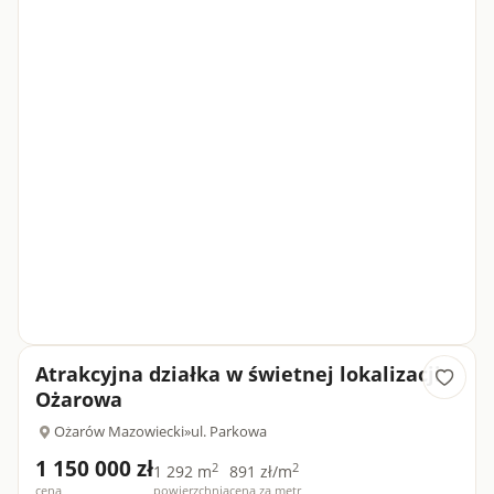
Atrakcyjna działka w świetnej lokalizacji
Ożarowa
Ożarów Mazowiecki
»
ul. Parkowa
1 150 000 zł
2
2
1 292 m
891 zł/m
cena
powierzchnia
cena za metr