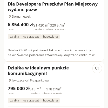
Dla Developera Pruszków Plan Miejscowy
wydane pozw
Domaniewek
6 854 400 zł
2
2
21 420 m
320 zł/m
cena
powierzchnia
cena za metr
działka
na sprzedaż
budowlana
Działka 21420 m2 położona blisko centrum Pruszkowa i zjazdu
na A2. Świetne połączenie z Warszawą - dojazd do centrum w
kilkanaście minut.Teren objęty MPZP, wydane zezwolenie na
bud...
Działka w idealnym punkcie
komunikacyjnym!
Jawczyce
»
ul. Przyparkowa
795 000 zł
2
2
813 m
978 zł/m
cena
powierzchnia
cena za metr
działka
na sprzedaż
budowlana