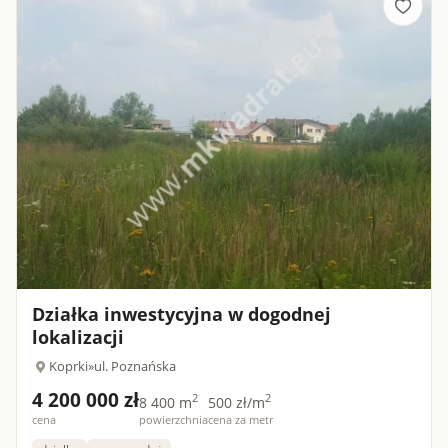
Działka inwestycyjna w dogodnej
lokalizacji
Koprki
»
ul. Poznańska
4 200 000 zł
2
2
8 400 m
500 zł/m
cena
powierzchnia
cena za metr