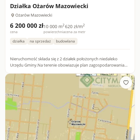
Działka Ożarów Mazowiecki
Ożarów Mazowiecki
6 200 000 zł
2
2
10 000 m
620 zł/m
cena
powierzchnia
cena za metr
działka
na sprzedaż
budowlana
Nieruchomość składa się z 2 działek położonych niedaleko
Urzędu Gminy.Na terenie obowiazuje plan zagospodarowania
dający mozliwość wybudowania zarówno budynku
wielorodzinnego jako...