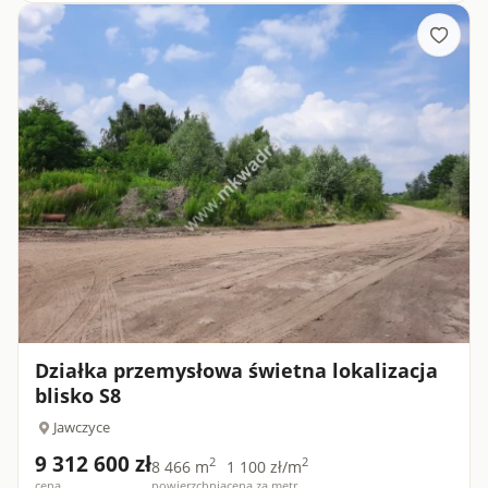
droga 71...
Działka przemysłowa świetna lokalizacja
blisko S8
Jawczyce
9 312 600 zł
2
2
8 466 m
1 100 zł/m
cena
powierzchnia
cena za metr