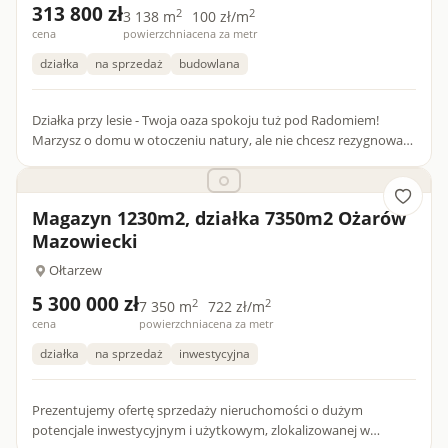
313 800 zł
2
2
3 138 m
100 zł/m
cena
powierzchnia
cena za metr
działka
na sprzedaż
budowlana
Działka przy lesie - Twoja oaza spokoju tuż pod Radomiem!
Marzysz o domu w otoczeniu natury, ale nie chcesz rezygnować
z wygód miasta? Ta oferta jest właśnie dla Ciebie. Na spr...
Magazyn 1230m2, działka 7350m2 Ożarów
Mazowiecki
Ołtarzew
5 300 000 zł
2
2
7 350 m
722 zł/m
cena
powierzchnia
cena za metr
działka
na sprzedaż
inwestycyjna
Prezentujemy ofertę sprzedaży nieruchomości o dużym
potencjale inwestycyjnym i użytkowym, zlokalizowanej w