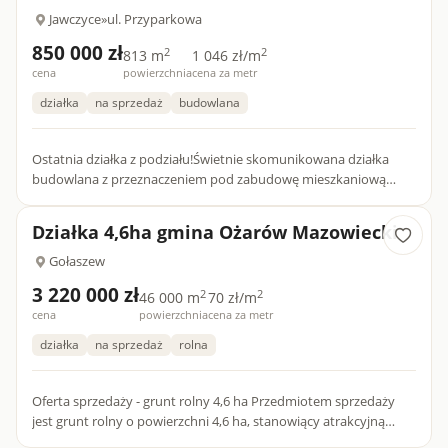
Jawczyce
»
ul. Przyparkowa
850 000 zł
2
2
813 m
1 046 zł/m
cena
powierzchnia
cena za metr
działka
na sprzedaż
budowlana
Ostatnia działka z podziału!Świetnie skomunikowana działka
budowlana z przeznaczeniem pod zabudowę mieszkaniową
jednorodzinną wolnostojącą lub bliźniaczą z możliwością
prowadzenia...
Działka 4,6ha gmina Ożarów Mazowiecki
Gołaszew
3 220 000 zł
2
2
46 000 m
70 zł/m
cena
powierzchnia
cena za metr
działka
na sprzedaż
rolna
Oferta sprzedaży - grunt rolny 4,6 ha Przedmiotem sprzedaży
jest grunt rolny o powierzchni 4,6 ha, stanowiący atrakcyjną
propozycję inwestycyjną w obszarze rolnictwa. Działka ma k...