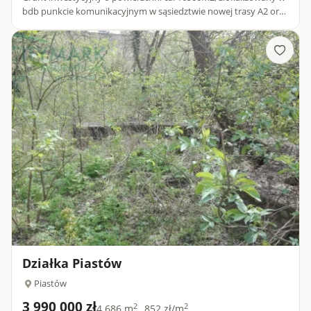
bdb punkcie komunikacyjnym w sąsiedztwie nowej trasy A2 oraz
węzła Konotopa. Nieruchomość objęta MPZP - U/P (obiekty...
Działka Piastów
Piastów
3 990 000 zł
2
2
4 686 m
852 zł/m