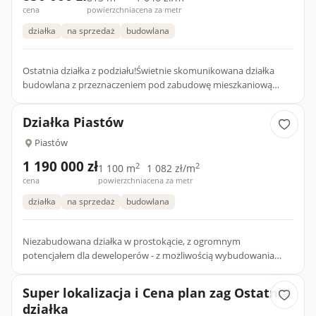
cena
powierzchnia
cena za metr
działka
na sprzedaż
budowlana
Ostatnia działka z podziału!Świetnie skomunikowana działka
budowlana z przeznaczeniem pod zabudowę mieszkaniową
jednorodzinną wolnostojącą lub bliźniaczą z możliwością
prowadzenia...
Działka Piastów
Piastów
1 190 000 zł
2
2
1 100 m
1 082 zł/m
cena
powierzchnia
cena za metr
działka
na sprzedaż
budowlana
Niezabudowana działka w prostokącie, z ogromnym
potencjałem dla deweloperów - z możliwością wybudowania
dwóch, dwulokalowych bliźniaków, domu cztero-lokalowego
Doskonale skomun...
Super lokalizacja i Cena plan zag Ostatnia
działka