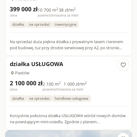
399 000 zł
2
2
10 700 m
38 zł/m
cena
powierzchnia
cena za metr
działka
na sprzedaż
inwestycyjna
Na sprzedaż duża piękna działka z prywatnym lasem i terenem
pod budowę, tuż przy drodze serwisowej przy A2, po stronie
Michałówka. Około 2 tysiące metrów można zabudować, są tu
bow...
działka USŁUGOWA
Piastów
2 100 000 zł
2
2
2 100 m
1 000 zł/m
cena
powierzchnia
cena za metr
działka
na sprzedaż
handlowo usługowa
Korzystnie położona działka USŁUGOWA wśród nowych domów
na powstającym mini-osiedlu. Zgodnie z planem
zagospodarowania przestrzennego, możliwość wykorzystania
terenu na posadowieni...