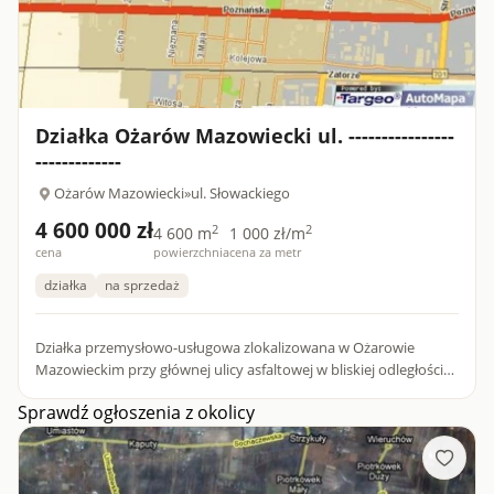
Działka Ożarów Mazowiecki ul. ----------------
-------------
Ożarów Mazowiecki
»
ul. Słowackiego
4 600 000 zł
2
2
4 600 m
1 000 zł/m
cena
powierzchnia
cena za metr
działka
na sprzedaż
Działka przemysłowo-usługowa zlokalizowana w Ożarowie
Mazowieckim przy głównej ulicy asfaltowej w bliskiej odległości
od giełdy rolno-spożywczej w Broniszach. PZP przewiduje
Sprawdź ogłoszenia z okolicy
zabud...