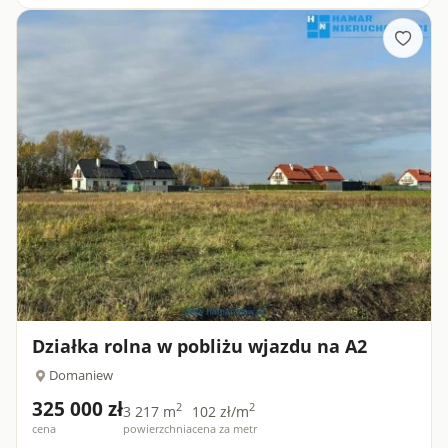
spokojnej, a zarazem doskonale skomunikowanej części
Ołtarzewa w gminie...
Działka rolna w pobliżu wjazdu na A2
Domaniew
325 000 zł
2
2
3 217 m
102 zł/m
cena
powierzchnia
cena za metr