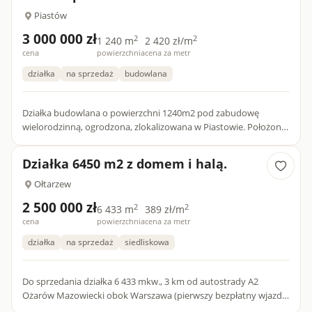
Piastów
3 000 000 zł
2
2
1 240 m
2 420 zł/m
cena
powierzchnia
cena za metr
działka
na sprzedaż
budowlana
Działka budowlana o powierzchni 1240m2 pod zabudowę
wielorodzinną, ogrodzona, zlokalizowana w Piastowie. Położona
w terenie zabudowanym niedaleko centrum miasta. Jest plan
zagospo...
Działka 6450 m2 z domem i halą.
Ołtarzew
2 500 000 zł
2
2
6 433 m
389 zł/m
cena
powierzchnia
cena za metr
działka
na sprzedaż
siedliskowa
Do sprzedania działka 6 433 mkw., 3 km od autostrady A2
Ożarów Mazowiecki obok Warszawa (pierwszy bezpłatny wjazd
na obwodnicę Warszawy, węzeł Pruszków, zjazd na Borzęcin-