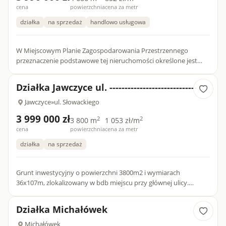
cena
powierzchnia
cena za metr
działka
na sprzedaż
handlowo usługowa
W Miejscowym Planie Zagospodarowania Przestrzennego
przeznaczenie podstawowe tej nieruchomości określone jest
następującym zapisem (teren 5U): usługi oświaty, kultury,
administrac...
Działka Jawczyce ul. -----------------------------
Jawczyce
»
ul. Słowackiego
3 999 000 zł
2
2
3 800 m
1 053 zł/m
cena
powierzchnia
cena za metr
działka
na sprzedaż
Grunt inwestycyjny o powierzchni 3800m2 i wymiarach
36x107m, zlokalizowany w bdb miejscu przy głównej ulicy.
Działka w chwili obecnej zabudowana jest budynkami
warsztatowymi, magaz...
Działka Michałówek
Michałówek