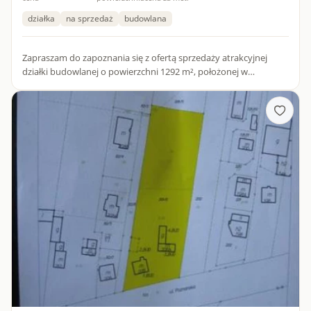
działka
na sprzedaż
budowlana
Zapraszam do zapoznania się z ofertą sprzedaży atrakcyjnej
działki budowlanej o powierzchni 1292 m², położonej w
dogodnej lokalizacji przy ul. Parkowej w Ożarowie Mazowieckim,
wśr...