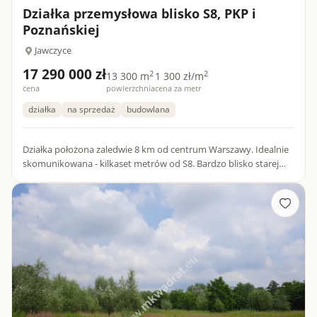
Działka przemysłowa blisko S8, PKP i
Poznańskiej
Jawczyce
17 290 000 zł
2
2
13 300 m
1 300 zł/m
cena
powierzchnia
cena za metr
działka
na sprzedaż
budowlana
Działka położona zaledwie 8 km od centrum Warszawy. Idealnie
skomunikowana - kilkaset metrów od S8. Bardzo blisko starej
trasy poznańskiej i stacji kolejowej.Teren przemysłowy obję...