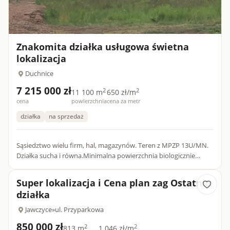
Znakomita działka usługowa świetna
lokalizacja
Duchnice
7 215 000 zł
2
2
11 100 m
650 zł/m
cena
powierzchnia
cena za metr
działka
na sprzedaż
Sąsiedztwo wielu firm, hal, magazynów. Teren z MPZP 13U/MN.
Działka sucha i równa.Minimalna powierzchnia biologicznie
czynna – 30%; minimalna intensywność zabudowy – 0,01;
maksymal...
Super lokalizacja i Cena plan zag Ostatnia
działka
Jawczyce
»
ul. Przyparkowa
850 000 zł
2
2
813 m
1 046 zł/m