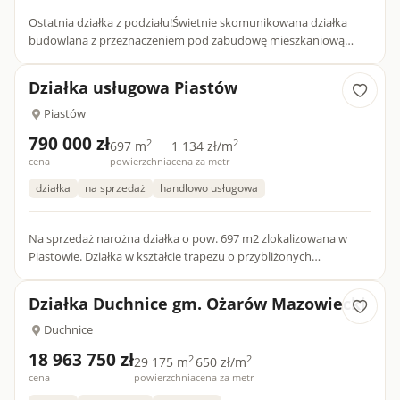
Ostatnia działka z podziału!Świetnie skomunikowana działka
budowlana z przeznaczeniem pod zabudowę mieszkaniową
jednorodzinną wolnostojącą lub bliźniaczą z możliwością
prowadzenia...
Działka usługowa Piastów
Piastów
790 000 zł
2
2
697 m
1 134 zł/m
cena
powierzchnia
cena za metr
działka
na sprzedaż
handlowo usługowa
Na sprzedaż narożna działka o pow. 697 m2 zlokalizowana w
Piastowie. Działka w kształcie trapezu o przybliżonych
wymiarach: 36 x 37 x 27 x 13 . Częściowo zadrzewiona, w tra...
Działka Duchnice gm. Ożarów Mazowiecki
Duchnice
18 963 750 zł
2
2
29 175 m
650 zł/m
cena
powierzchnia
cena za metr