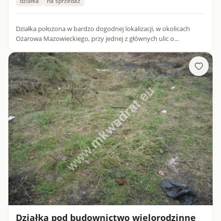
działka
na sprzedaż
Działka położona w bardzo dogodnej lokalizacji, w okolicach
Ożarowa Mazowieckiego, przy jednej z głównych ulic o
powierzchni około 8400 m2 z wjazdem bezpośrednio z głównej
drogi.Pr...
Działka pod budownictwo wielorodzinne