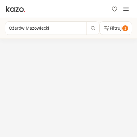
Ożarów Mazowiecki
Filtruj
3