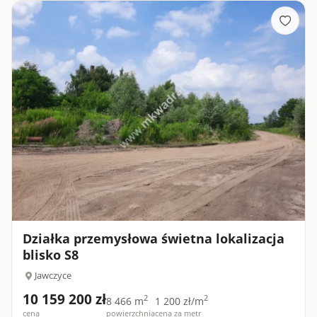
Działka przemysłowa świetna lokalizacja
blisko S8
Jawczyce
10 159 200 zł
2
2
8 466 m
1 200 zł/m
cena
powierzchnia
cena za metr