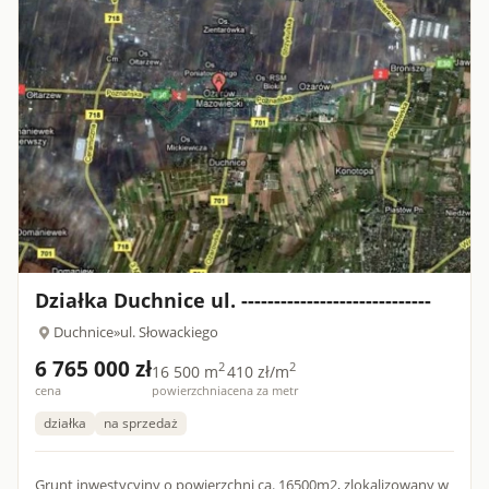
Działka Duchnice ul. -----------------------------
Duchnice
»
ul. Słowackiego
6 765 000 zł
2
2
16 500 m
410 zł/m
cena
powierzchnia
cena za metr
działka
na sprzedaż
Grunt inwestycyjny o powierzchni ca. 16500m2, zlokalizowany w