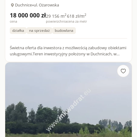
Duchnice
»
ul. Ożarowska
18 000 000 zł
2
2
29 156 m
618 zł/m
cena
powierzchnia
cena za metr
działka
na sprzedaż
budowlana
Świetna oferta dla inwestora z możliwością zabudowy obiektami
usługowymi.Teren inwestycyjny położony w Duchnicach, w
samym centrum dynamicznie rozwijającej się gminy Ożarów
Mazowie...