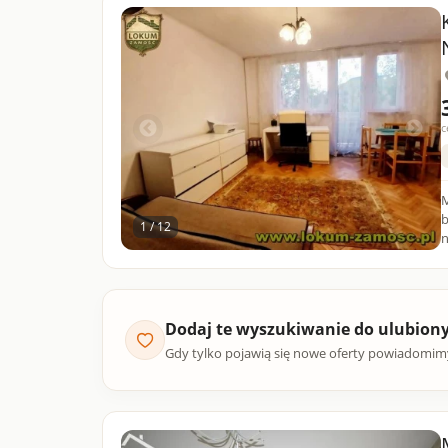
c
Mieszk
budy
1 / 12
n
Dodaj te wyszukiwanie do ulubion
Gdy tylko pojawią się nowe oferty powiadomim