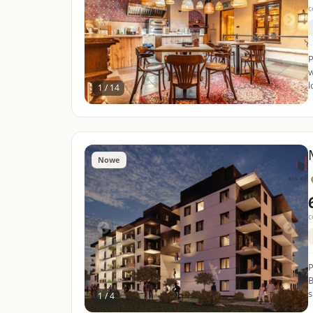
c
P
w
l
1 / 14
Nowe
c
P
B
s
1 / 4