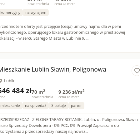
ena
powierzchnia
cena za metr
komercyjny
na wynajem
rzedmiotem oferty jest przejęcie (cesja) umowy najmu dla w pełni
ykończonego, operującego lokalu gastronomicznego w prestiżowej
okalizacji - w sercu Starego Miasta w Lublinie (u...
Mieszkanie Lublin Sławin, Poligonowa
Lublin
646 484 zł
2
2
70 m
9 236 zł/m
ena
powierzchnia
cena za metr
mieszkanie
na sprzedaż
3 pokoje
parter
RZEDSPRZEDAŻ - ZIELONE TARASY BOTANIK, Lublin, ul. Poligonowa, Sławin
iuro Sprzedaży Dewelopera - 0% PCC, 0% Prowizji! Zapraszam do
korzystania z przedsprzedaży naszej najnowsz...