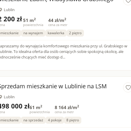
Lublin
2 200 zł
2
2
51 m
44 zł/m
ena
powierzchnia
cena za metr
mieszkanie
na wynajem
kawalerka
2 piętro
apraszamy do wynajęcia komfortowego mieszkania przy ul. Grabskiego w
ublinie. To idealna oferta dla osób ceniących sobie spokojną okolicę, ale
ednocześnie chcących mieć dostęp d...
Sprzedam mieszkanie w Lublinie na LSM
Lublin
498 000 zł
2
2
61 m
8 164 zł/m
ena
powierzchnia
cena za metr
mieszkanie
na sprzedaż
4 pokoje
8 piętro