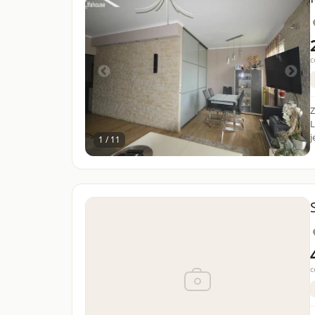
c
Z
L
j
1 / 11
c