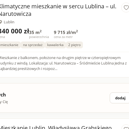
Klimatyczne mieszkanie w sercu Lublina – ul.
Narutowicza
Lublin
340 000 zł
2
2
35 m
9 715 zł/m
ena
powierzchnia
cena za metr
mieszkanie
na sprzedaż
kawalerka
2 piętro
anie z balkonem, położone na drugim piętrze w czteropiętrowym
nku z windą. Lokalizacja: ul. Narutowicza – Śródmieście Lublina Jedna z
ajbardziej prestiżowych i rozpoz...
ych
dodaj
y Cię
Mieszkanie Lublin, Władysława Grabskiego