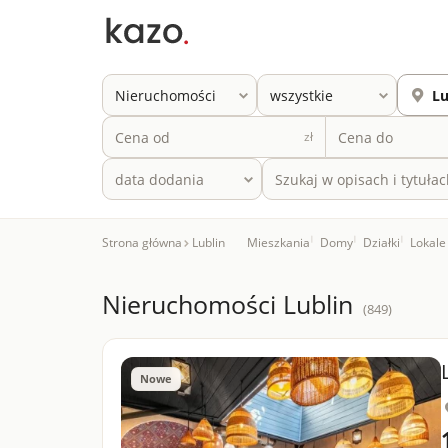
zł
Strona główna
Lublin
Mieszkania
|
Domy
|
Działki
|
Lokale
Nieruchomości Lublin
(849)
Nowe