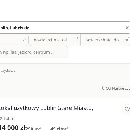
2
2
zł
m
m
 użytkowe
Lokal użytkowy Lublin Stare Miasto,
Lublin
14 000 zł
2
2
290 m
49 zł/m