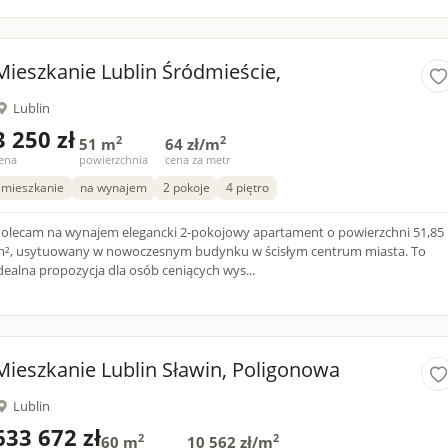
Mieszkanie Lublin Śródmieście,
Lublin
3 250 zł
2
2
51 m
64 zł/m
ena
powierzchnia
cena za metr
mieszkanie
na wynajem
2 pokoje
4 piętro
olecam na wynajem elegancki 2-pokojowy apartament o powierzchni 51,85
², usytuowany w nowoczesnym budynku w ścisłym centrum miasta. To
dealna propozycja dla osób ceniących wys...
Mieszkanie Lublin Sławin, Poligonowa
Lublin
633 672 zł
2
2
60 m
10 562 zł/m