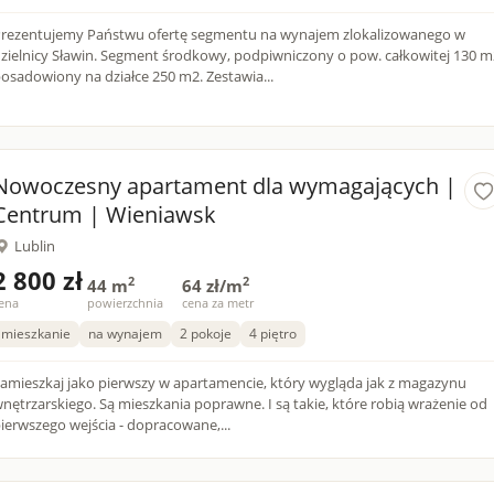
rezentujemy Państwu ofertę segmentu na wynajem zlokalizowanego w
zielnicy Sławin. Segment środkowy, podpiwniczony o pow. całkowitej 130 m
osadowiony na działce 250 m2. Zestawia...
Nowoczesny apartament dla wymagających |
Centrum | Wieniawsk
Lublin
2 800 zł
2
2
44 m
64 zł/m
ena
powierzchnia
cena za metr
mieszkanie
na wynajem
2 pokoje
4 piętro
amieszkaj jako pierwszy w apartamencie, który wygląda jak z magazynu
zarskiego. Są mieszkania poprawne. I są takie, które robią wrażenie od
ierwszego wejścia - dopracowane,...