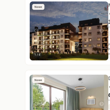
Nowe
c
P
Po
n
1 / 4
Nowe
c