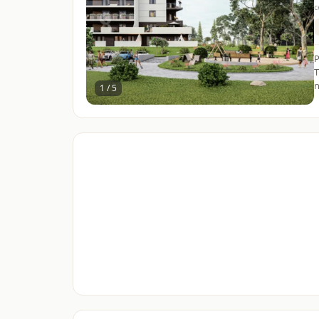
c
P
T
n
1 / 5