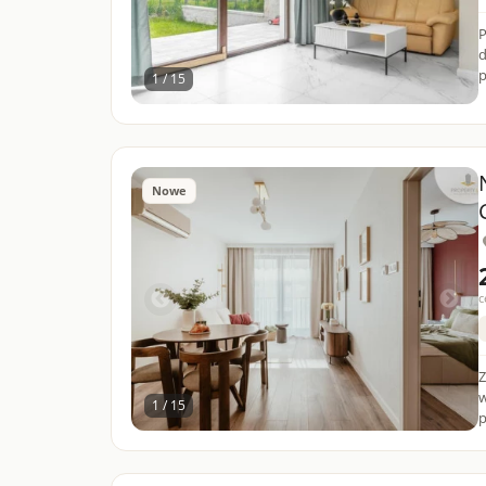
P
d
p
1 / 15
Nowe
c
Z
wnętr
1 / 15
p