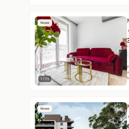
Nowe
c
P
m
i
1 / 15
Nowe