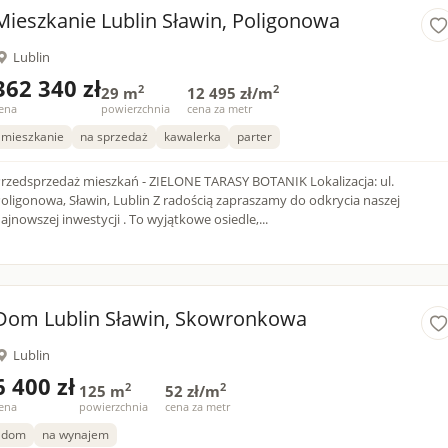
Mieszkanie Lublin Sławin, Poligonowa
Lublin
362 340 zł
2
2
29 m
12 495 zł/m
ena
powierzchnia
cena za metr
mieszkanie
na sprzedaż
kawalerka
parter
rzedsprzedaż mieszkań - ZIELONE TARASY BOTANIK Lokalizacja: ul.
ligonowa, Sławin, Lublin Z radością zapraszamy do odkrycia naszej
ajnowszej inwestycji . To wyjątkowe osiedle,...
Dom Lublin Sławin, Skowronkowa
Lublin
6 400 zł
2
2
125 m
52 zł/m
ena
powierzchnia
cena za metr
dom
na wynajem