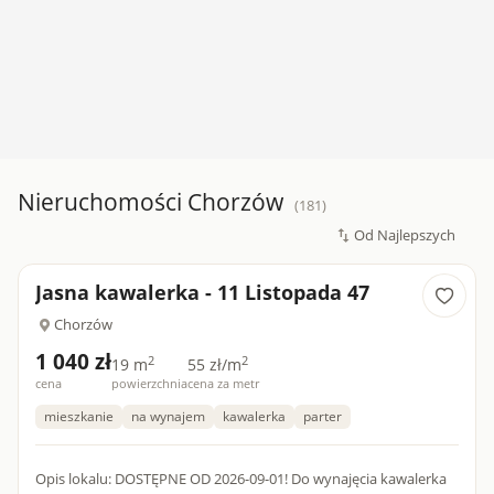
Nieruchomości Chorzów
(181)
Jasna kawalerka - 11 Listopada 47
Chorzów
1 040 zł
2
2
19 m
55 zł/m
cena
powierzchnia
cena za metr
mieszkanie
na wynajem
kawalerka
parter
Opis lokalu: DOSTĘPNE OD 2026-09-01! Do wynajęcia kawalerka