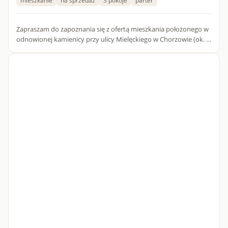
mieszkanie
na sprzedaż
3 pokoje
parter
Zapraszam do zapoznania się z ofertą mieszkania położonego w
odnowionej kamienicy przy ulicy Mielęckiego w Chorzowie (ok. 1
km od ścisłego centrum miasta). W budynku dostępne są ró...