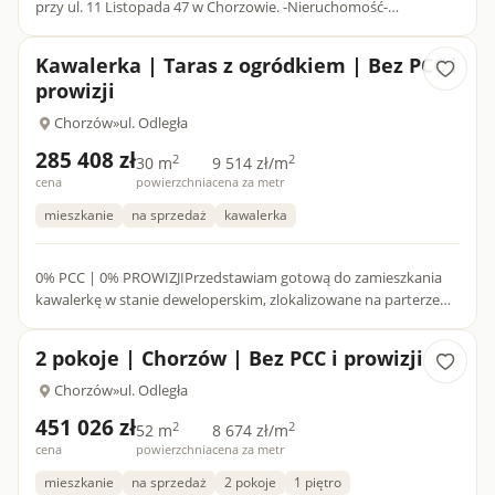
przy ul. 11 Listopada 47 w Chorzowie. -Nieruchomość-
Powierzchnia 19 m². Parter. Ogrzewanie elektryczne. Możliwość
swo...
Kawalerka | Taras z ogródkiem | Bez PCC i
prowizji
Chorzów
»
ul. Odległa
285 408 zł
2
2
30 m
9 514 zł/m
cena
powierzchnia
cena za metr
mieszkanie
na sprzedaż
kawalerka
0% PCC | 0% PROWIZJIPrzedstawiam gotową do zamieszkania
kawalerkę w stanie deweloperskim, zlokalizowane na parterze
nowoczesnego budynku na Osiedlu Wolka w Chorzowie.UKŁAD
MIESZKAN...
2 pokoje | Chorzów | Bez PCC i prowizji
Chorzów
»
ul. Odległa
451 026 zł
2
2
52 m
8 674 zł/m
cena
powierzchnia
cena za metr
mieszkanie
na sprzedaż
2 pokoje
1 piętro