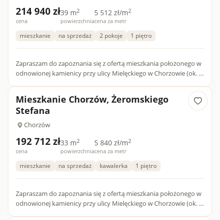
214 940 zł
2
2
39 m
5 512 zł/m
cena
powierzchnia
cena za metr
mieszkanie
na sprzedaż
2 pokoje
1 piętro
Zapraszam do zapoznania się z ofertą mieszkania położonego w
odnowionej kamienicy przy ulicy Mielęckiego w Chorzowie (ok. 1
km od ścisłego centrum miasta). W budynku dostępne są ró...
Mieszkanie Chorzów, Żeromskiego
Stefana
Chorzów
192 712 zł
2
2
33 m
5 840 zł/m
cena
powierzchnia
cena za metr
mieszkanie
na sprzedaż
kawalerka
1 piętro
Zapraszam do zapoznania się z ofertą mieszkania położonego w
odnowionej kamienicy przy ulicy Mielęckiego w Chorzowie (ok. 1
km od ścisłego centrum miasta). W budynku dostępne są ró...