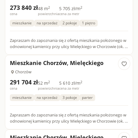
273 840 zł
2
2
48 m
5 705 zł/m
cena
powierzchnia
cena za metr
mieszkanie
na sprzedaż
2 pokoje
1 piętro
Zapraszam do zapoznania się z ofertą mieszkania położonego w
odnowionej kamienicy przy ulicy Mielęckiego w Chorzowie (ok. 1
km od ścisłego centrum miasta). W budynku dostępne są ró...
Mieszkanie Chorzów, Mielęckiego
Chorzów
291 704 zł
2
2
52 m
5 610 zł/m
cena
powierzchnia
cena za metr
mieszkanie
na sprzedaż
3 pokoje
parter
Zapraszam do zapoznania się z ofertą mieszkania położonego w
odnowionej kamienicy przy ulicy Mielęckiego w Chorzowie (ok. 1
km od ścisłego centrum miasta). W budynku dostępne są ró...
Mieszkanie Chorzów, Mielęckiego