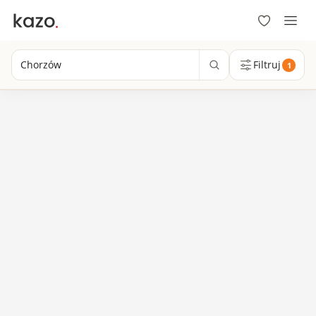
Chorzów
Filtruj
1