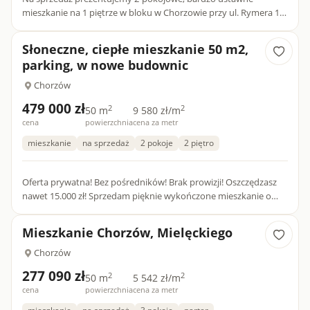
mieszkanie na 1 piętrze w bloku w Chorzowie przy ul. Rymera 19
o powierzchni 48,6 m². Mieszkanie składa się z: Przestronnego
sa...
Słoneczne, ciepłe mieszkanie 50 m2,
parking, w nowe budownic
Chorzów
479 000 zł
2
2
50 m
9 580 zł/m
cena
powierzchnia
cena za metr
mieszkanie
na sprzedaż
2 pokoje
2 piętro
Oferta prywatna! Bez pośredników! Brak prowizji! Oszczędzasz
nawet 15.000 zł! Sprzedam pięknie wykończone mieszkanie o
powierzchni 50 m², położone na 2. piętrze w nowoczesnym 3-...
Mieszkanie Chorzów, Mielęckiego
Chorzów
277 090 zł
2
2
50 m
5 542 zł/m
cena
powierzchnia
cena za metr