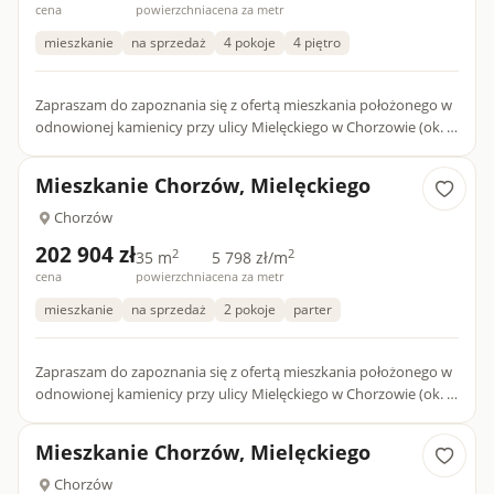
cena
powierzchnia
cena za metr
mieszkanie
na sprzedaż
4 pokoje
4 piętro
Zapraszam do zapoznania się z ofertą mieszkania położonego w
odnowionej kamienicy przy ulicy Mielęckiego w Chorzowie (ok. 1
km od ścisłego centrum miasta). W budynku dostępne są ró...
Mieszkanie Chorzów, Mielęckiego
Chorzów
202 904 zł
2
2
35 m
5 798 zł/m
cena
powierzchnia
cena za metr
mieszkanie
na sprzedaż
2 pokoje
parter
Zapraszam do zapoznania się z ofertą mieszkania położonego w
odnowionej kamienicy przy ulicy Mielęckiego w Chorzowie (ok. 1
km od ścisłego centrum miasta). W budynku dostępne są ró...
Mieszkanie Chorzów, Mielęckiego
Chorzów