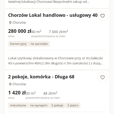
świetnej lokalizacji Chorzowa! Bezpośredni zakup od
dewelopera! BRAK PROWIZJI ! TO MIESZKANIE JEST JUŻ GOTOWE.
W ofercie posi...
Chorzów Lokal handlowo - usługowy 40m2
Chorzów
280 000 zł
2
2
40 m
7 000 zł/m
cena
powierzchnia
cena za metr
komercyjny
na sprzedaż
Lokal użytkowy zlokalizowany w Chorzowie przy ul. Ks.Gałeczki
43 o powierzchni 40m2 ( 8m długości x 5m szerokości ) z dużą
witryną, z wydzielonym WC oraz centralnym ogrzewaniem mie...
2 pokoje, komórka - Długa 68
Chorzów
1 420 zł
2
2
30 m
48 zł/m
cena
powierzchnia
cena za metr
mieszkanie
na wynajem
2 pokoje
2 piętro