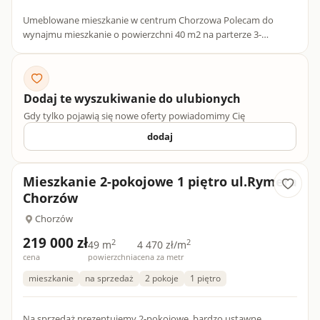
Umeblowane mieszkanie w centrum Chorzowa Polecam do
wynajmu mieszkanie o powierzchni 40 m2 na parterze 3-
piętrowej kamienicy przy ulicy Żeromskiego w Chorzowie w
Centrum, składając...
Dodaj te wyszukiwanie do ulubionych
Gdy tylko pojawią się nowe oferty powiadomimy Cię
dodaj
Mieszkanie 2-pokojowe 1 piętro ul.Rymera
Chorzów
Chorzów
219 000 zł
2
2
49 m
4 470 zł/m
cena
powierzchnia
cena za metr
mieszkanie
na sprzedaż
2 pokoje
1 piętro
Na sprzedaż prezentujemy 2-pokojowe, bardzo ustawne