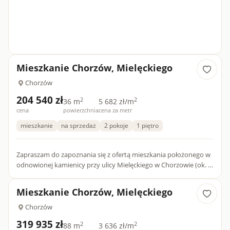
Mieszkanie Chorzów, Mielęckiego
Chorzów
204 540 zł
2
2
36 m
5 682 zł/m
cena
powierzchnia
cena za metr
mieszkanie
na sprzedaż
2 pokoje
1 piętro
Zapraszam do zapoznania się z ofertą mieszkania położonego w
odnowionej kamienicy przy ulicy Mielęckiego w Chorzowie (ok. 1
km od ścisłego centrum miasta). W budynku dostępne są ró...
Mieszkanie Chorzów, Mielęckiego
Chorzów
319 935 zł
2
2
88 m
3 636 zł/m