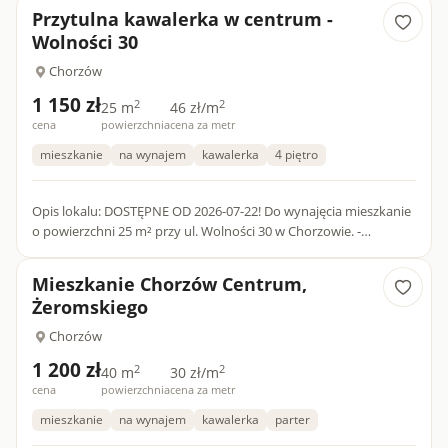
Przytulna kawalerka w centrum -
Wolności 30
Chorzów
1 150 zł
2
2
25 m
46 zł/m
cena
powierzchnia
cena za metr
mieszkanie
na wynajem
kawalerka
4 piętro
Opis lokalu: DOSTĘPNE OD 2026-07-22! Do wynajęcia mieszkanie
o powierzchni 25 m² przy ul. Wolności 30 w Chorzowie. -
Nieruchomość- Powierzchnia 25 m². Piętro 4. Ogrzewanie
elektry...
Mieszkanie Chorzów Centrum,
Żeromskiego
Chorzów
1 200 zł
2
2
40 m
30 zł/m
cena
powierzchnia
cena za metr
mieszkanie
na wynajem
kawalerka
parter