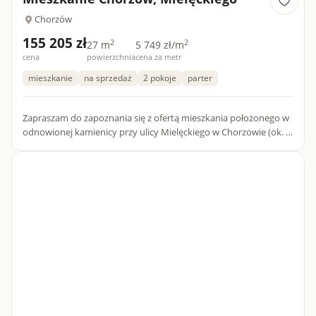
Chorzów
155 205 zł
2
2
27 m
5 749 zł/m
cena
powierzchnia
cena za metr
mieszkanie
na sprzedaż
2 pokoje
parter
Zapraszam do zapoznania się z ofertą mieszkania położonego w
odnowionej kamienicy przy ulicy Mielęckiego w Chorzowie (ok. 1
km od ścisłego centrum miasta). W budynku dostępne są ró...