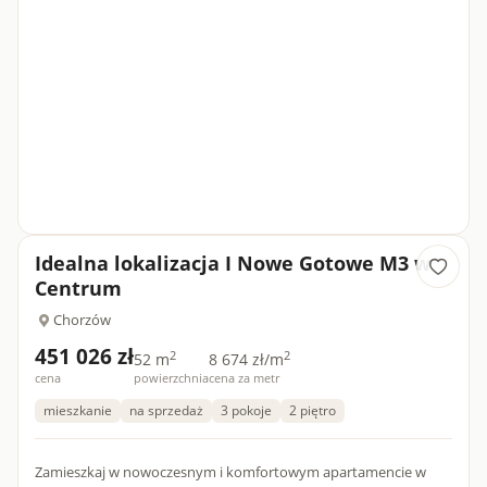
Idealna lokalizacja I Nowe Gotowe M3 w
Centrum
Chorzów
451 026 zł
2
2
52 m
8 674 zł/m
cena
powierzchnia
cena za metr
mieszkanie
na sprzedaż
3 pokoje
2 piętro
Zamieszkaj w nowoczesnym i komfortowym apartamencie w