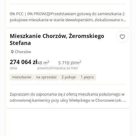
0% PCC | 0% PROWIZJIPrzedstawiam gotową do zamieszkania 2
pokojowe mieszkanie w stanie deweloperskim, zlokalizowane na
1-pietrze nowoczesnego budynku na Osiedlu Wolka w
Chorzowie.U...
Mieszkanie Chorzów, Żeromskiego
Stefana
Chorzów
274 064 zł
2
2
48 m
5 710 zł/m
cena
powierzchnia
cena za metr
mieszkanie
na sprzedaż
2 pokoje
1 piętro
Zapraszam do zapoznania się z ofertą mieszkania położonego w
odnowionej kamienicy przy ulicy Mielęckiego w Chorzowie (ok. 1
km od ścisłego centrum miasta). W budynku dostępne są ró...