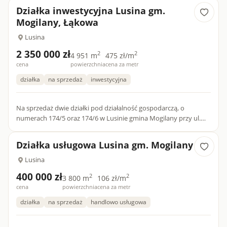
Działka inwestycyjna Lusina gm.
Mogilany, Łąkowa
Lusina
2 350 000 zł
2
2
4 951 m
475 zł/m
cena
powierzchnia
cena za metr
działka
na sprzedaż
inwestycyjna
Na sprzedaż dwie działki pod działalność gospodarczą, o
numerach 174/5 oraz 174/6 w Lusinie gmina Mogilany przy ul.
Łąkowej zaledwie 800 m od nowopowstającej inwestycji TERMA
LUSIN...
Działka usługowa Lusina gm. Mogilany
Lusina
400 000 zł
2
2
3 800 m
106 zł/m
cena
powierzchnia
cena za metr
działka
na sprzedaż
handlowo usługowa