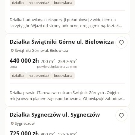
działka
na sprzedaż
budowlana
Działka budowlana o ekspozycji południowej z widokiem na
szczyty gór. Wjazd od strony północnej drogą gminną. Kształt
zbliżony do prostokąta o szerokości od 60 do 74 metrów....
Działka Świątniki Górne ul. Bielowicza
Świątniki Górne
»
ul. Bielowicza
440 000 zł
2
2
1 700 m
259 zł/m
cena
powierzchnia
cena za metr
działka
na sprzedaż
budowlana
Działka prawie 17arowa w centrum Świątnik Górnych . Objęta
miejscowym planem zagospodarowania. Obowiązuje zabudowa
mieszkaniowa lub mieszkaniowo usługowa. Około 3ar to teren
łąk...
Działka Sygneczów ul. Sygneczów
Sygneczów
725 000 zł
2
2
5 800 m
125 zł/m