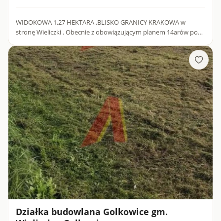
WIDOKOWA 1,27 HEKTARA ,BLISKO GRANICY KRAKOWA w
stronę Wieliczki . Obecnie z obowiązującym planem 14arów pod
zabudowę reszta tereny zielone. W STUDIUM DO NASTĘPNEGO
PLANU ZAGOSPOD...
Działka budowlana Golkowice gm.