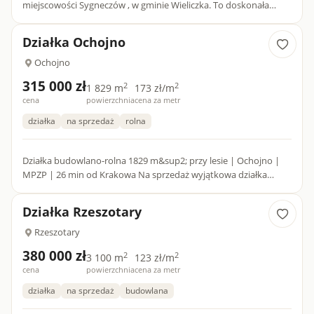
miejscowości Sygneczów , w gminie Wieliczka. To doskonała
propozycja dla osób planujących budowę domu
jednorodzinnego w s...
Działka Ochojno
Ochojno
315 000 zł
2
2
1 829 m
173 zł/m
cena
powierzchnia
cena za metr
działka
na sprzedaż
rolna
Działka budowlano-rolna 1829 m&sup2; przy lesie | Ochojno |
MPZP | 26 min od Krakowa Na sprzedaż wyjątkowa działka
budowlano-rolna o powierzchni 1829 m&sup2; , położona...
Działka Rzeszotary
Rzeszotary
380 000 zł
2
2
3 100 m
123 zł/m
cena
powierzchnia
cena za metr
działka
na sprzedaż
budowlana