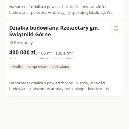
Na sprzedaż działka o powierzchni ok. 31 arów , w całości
budowlana , położona w atrakcyjnej spokojnej lokalizacji. W
miejscowym planie zagospodarowania przestrzennego
oznaczona...
Działka budowlana Rzeszotary gm.
Świątniki Górne
Rzeszotary
400 000 zł
2
2
3 100 m
130 zł/m
cena
powierzchnia
cena za metr
działka
na sprzedaż
budowlana
Na sprzedaż działka o powierzchni ok. 31 arów, w całości
budowlana, położona w atrakcyjnej spokojnej lokalizacji. W
miejscowym planie zagospodarowania przestrzennego
oznaczona jako...