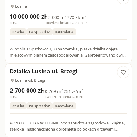
Lusina
10 000 000 zł
2
2
13 000 m
770 zł/m
cena
powierzchnia
cena za metr
działka
na sprzedaż
budowlana
W pobliżu Opatkowic 1,30 ha Szeroka , plaska działka objęta
miejscowym planem zagospodarowania . Zaprojektowano dwie
możliwości zabudowy: W układzie bliźniaczym - ok 5300 m2...
Działka Lusina ul. Brzegi
Lusina
»
ul. Brzegi
2 700 000 zł
2
2
10 769 m
251 zł/m
cena
powierzchnia
cena za metr
działka
na sprzedaż
budowlana
PONAD HEKTAR W LUSINIE pod zabudowę zagrodową . Piękna ,
szeroka , nasłoneczniona obrośnięta po bokach drzewami
parkowymi. Bezpośredni dostęp do drogi asfaltowej oraz