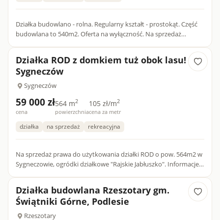
Działka budowlano - rolna. Regularny kształt - prostokąt. Część
budowlana to 540m2. Oferta na wyłączność. Na sprzedaż
unikalna działka o powierzchni 2000 m², położona w spokojn...
Działka ROD z domkiem tuż obok lasu!
Sygneczów
Sygneczów
59 000 zł
2
2
564 m
105 zł/m
cena
powierzchnia
cena za metr
działka
na sprzedaż
rekreacyjna
Na sprzedaż prawa do użytkowania działki ROD o pow. 564m2 w
Sygneczowie, ogródki działkowe "Rajskie Jabłuszko". Informacje o
lokalizacji: - odległość od granic Krakowa: 2km - odle...
Działka budowlana Rzeszotary gm.
Świątniki Górne, Podlesie
Rzeszotary