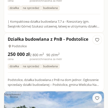
cena
powierzchnia
cena za metr
działka
na sprzedaż
budowlana
| Kompaktowa działka budowlana 7,7 a - Rzeszotary (gm.
Świątniki Górne) Szukasz ustawnej, łatwej w utrzymaniu działki
pod budowę domu, która nie pochłonie całych Twoich o...
Działka budowlana z PnB - Podstolice
Podstolice
250 000 zł
2
2
2 800 m
90 zł/m
cena
powierzchnia
cena za metr
działka
na sprzedaż
budowlana
Podstolice, działka budowlana z PnB na dom jednor. Ogłoszenie
sprzedaży działki budowlanej – Podstolice, gmina Wieliczka Na
sprzedaż atrakcyjna działka budowlana położona w miejsc...