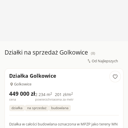
Działki na sprzedaż Golkowice
(8)
Działka Golkowice
Golkowice
449 000 zł
2
2
2 234 m
201 zł/m
cena
powierzchnia
cena za metr
działka
na sprzedaż
budowlana
Działka w całości budowlana oznaczona w MPZP jako tereny MN