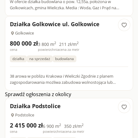
W ofercie działka budowlana o pow. 12,55a, położona w
Golkowicach, gmina Wieliczka. Media : Woda, Gaz i Prąd na
działce. Działka przy drodze gminnej asfaltowej. Teren poch...
Działka Golkowice ul. Golkowice
Golkowice
800 000 zł
2
2
3 800 m
211 zł/m
cena
powierzchnia
cena za metr
działka
na sprzedaż
budowlana
38 arowa w pobliżu Krakowa i Wieliczki Zgodnie z planem
zagospodarowania możliwa zabudowa wolnostojąca lub
bliźniacza z usługami . Okolica spokojna, działka płaska . Media w
Sprawdź ogłoszenia z okolicy
dr...
Działka Podstolice
Podstolice
2 415 000 zł
2
2
6 900 m
350 zł/m
cena
powierzchnia
cena za metr