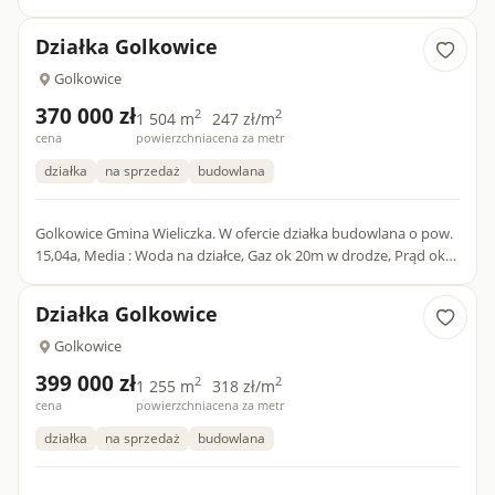
Działka w kształcie prostokąta o wymiarach ok 33x 45. Teren...
Działka Golkowice
Golkowice
370 000 zł
2
2
1 504 m
247 zł/m
cena
powierzchnia
cena za metr
działka
na sprzedaż
budowlana
Golkowice Gmina Wieliczka. W ofercie działka budowlana o pow.
15,04a, Media : Woda na działce, Gaz ok 20m w drodze, Prąd ok
20m. Działka przy drodze gminnej asfaltowej. Te...
Działka Golkowice
Golkowice
399 000 zł
2
2
1 255 m
318 zł/m
cena
powierzchnia
cena za metr
działka
na sprzedaż
budowlana