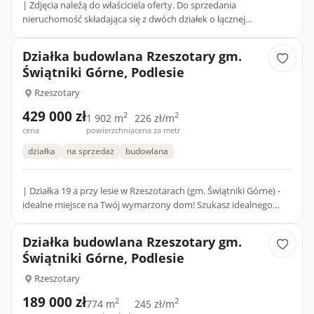
| Zdjęcia naleźą do właściciela oferty. Do sprzedania
nieruchomość składająca się z dwóch działek o łącznej
powierzchni 38 arów.Jedna z działek budowlana o powierzchni 7
arów ,...
Działka budowlana Rzeszotary gm.
Świątniki Górne, Podlesie
Rzeszotary
429 000 zł
2
2
1 902 m
226 zł/m
cena
powierzchnia
cena za metr
działka
na sprzedaż
budowlana
| Działka 19 a przy lesie w Rzeszotarach (gm. Świątniki Górne) -
idealne miejsce na Twój wymarzony dom! Szukasz idealnego
balansu między sielskim spokojem, bliskością nat...
Działka budowlana Rzeszotary gm.
Świątniki Górne, Podlesie
Rzeszotary
189 000 zł
2
2
774 m
245 zł/m