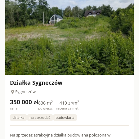
Działka Sygneczów
Sygneczów
350 000 zł
2
2
836 m
419 zł/m
cena
powierzchnia
cena za metr
działka
na sprzedaż
budowlana
Na sprzedaż atrakcyjna działka budowlana położona w