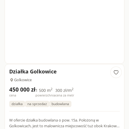
Działka Golkowice
Golkowice
450 000 zł
2
2
1 500 m
300 zł/m
cena
powierzchnia
cena za metr
działka
na sprzedaż
budowlana
W ofercie działka budowlana o pow. 15a. Położoną w
Golkowicach, jest to malownicza miejscowość tuż obok Krakowa.