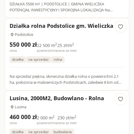
DZIAŁKA 5500 m² | PODSTOLICE | GMINA WIELICZKA
POTENCJAŁ INWESTYCYJNY I SPOKOJNA LOKALIZACJA Na
sprzedaż nieruchomość gruntowa o łącznej powierzchni 5500
m2. Stanowi ona ciekawą p...
Działka rolna Podstolice gm. Wieliczka
Podstolice
550 000 zł
2
2
22 500 m
25 zł/m
cena
powierzchnia
cena za metr
działka
na sprzedaż
rolna
Na sprzedaż piękna, słoneczna działka rolna o powierzchni 2,1
ha, położona w malowniczych Podstolicach, zaledwie 8 km od
Wieliczki i 17 km od Krakowa. Teren w dużej mierze płaski,...
Lusina, 2000M2, Budowlano - Rolna
Lusina
460 000 zł
2
2
2 000 m
230 zł/m
cena
powierzchnia
cena za metr
działka
na sprzedaż
budowlana