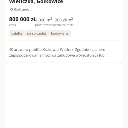
Wieliczka, Golkowice
Golkowice
800 000 zł
2
2
4 000 m
200 zł/m
cena
powierzchnia
cena za metr
działka
na sprzedaż
budowlana
40 arowa w pobliżu Krakowa i Wieliczki Zgodnie z planem
zagospodarowania możliwa zabudowa wolnostojąca lub
bliźniacza z usługami . Okolica spokojna, działka płaska . Media w
drod...