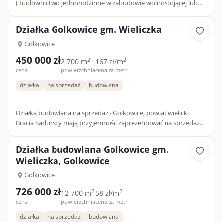
( budownictwo jednorodzinne w zabudowie wolnostojącej lub
bliźniaczej). Kształt prostokąta o przybliżonych wymiarach 31,...
Działka Golkowice gm. Wieliczka
Golkowice
450 000 zł
2
2
2 700 m
167 zł/m
cena
powierzchnia
cena za metr
działka
na sprzedaż
budowlana
Działka budowlana na sprzedaż - Golkowice, powiat wielicki
Bracia Sadurscy mają przyjemność zaprezentować na sprzedaż
atrakcyjną działkę budowlaną , położoną w miejscowośc...
Działka budowlana Golkowice gm.
Wieliczka, Golkowice
Golkowice
726 000 zł
2
2
12 700 m
58 zł/m
cena
powierzchnia
cena za metr
działka
na sprzedaż
budowlana