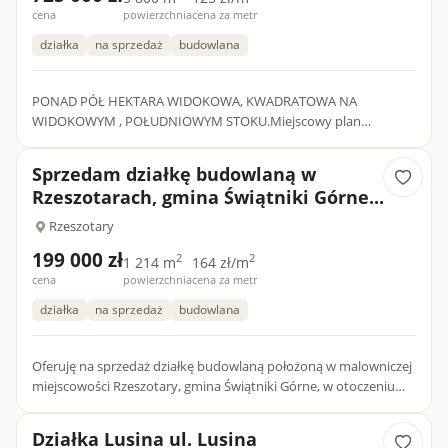
cena
powierzchnia
cena za metr
działka
na sprzedaż
budowlana
PONAD PÓŁ HEKTARA WIDOKOWA, KWADRATOWA NA
WIDOKOWYM , POŁUDNIOWYM STOKU.Miejscowy plan
zagospodarowania umożliwia zabudowę jednorodzinną " tereny
zabudowy zagrodowej i zabudowy mie...
Sprzedam działkę budowlaną w
Rzeszotarach, gmina Świątniki Górne...
Rzeszotary
199 000 zł
2
2
1 214 m
164 zł/m
cena
powierzchnia
cena za metr
działka
na sprzedaż
budowlana
Oferuję na sprzedaż działkę budowlaną położoną w malowniczej
miejscowości Rzeszotary, gmina Świątniki Górne, w otoczeniu
zieleni, z dobrym dojazdem do Krakowa i okolic. Działka zna...
Działka Lusina ul. Lusina