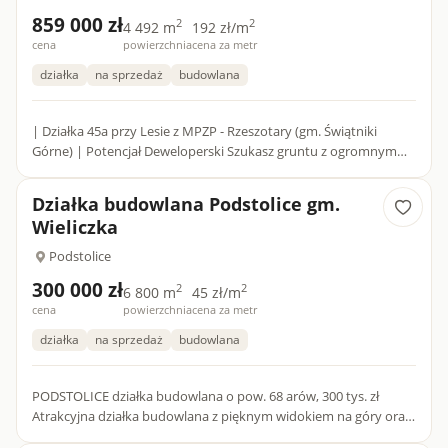
859 000 zł
2
2
4 492 m
192 zł/m
cena
powierzchnia
cena za metr
działka
na sprzedaż
budowlana
| Działka 45a przy Lesie z MPZP - Rzeszotary (gm. Świątniki
Górne) | Potencjał Deweloperski Szukasz gruntu z ogromnym
potencjałem inwestycyjnym lub unikalnego miejsca na...
Działka budowlana Podstolice gm.
Wieliczka
Podstolice
300 000 zł
2
2
6 800 m
45 zł/m
cena
powierzchnia
cena za metr
działka
na sprzedaż
budowlana
PODSTOLICE działka budowlana o pow. 68 arów, 300 tys. zł
Atrakcyjna działka budowlana z pięknym widokiem na góry oraz
pobliski stok narciarski w niezwykle okazyjnej cenie! Dzia...