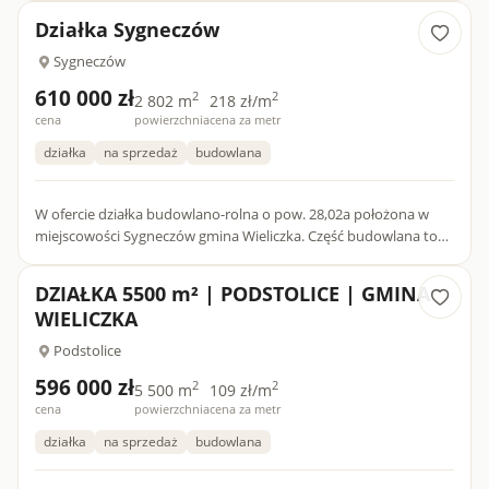
wszystkic...
Działka Sygneczów
Sygneczów
610 000 zł
2
2
2 802 m
218 zł/m
cena
powierzchnia
cena za metr
działka
na sprzedaż
budowlana
W ofercie działka budowlano-rolna o pow. 28,02a położona w
miejscowości Sygneczów gmina Wieliczka. Część budowlana to
około 18a od strony dojazdowej drogi asfaltowej, pozos...
DZIAŁKA 5500 m² | PODSTOLICE | GMINA
WIELICZKA
Podstolice
596 000 zł
2
2
5 500 m
109 zł/m
cena
powierzchnia
cena za metr
działka
na sprzedaż
budowlana