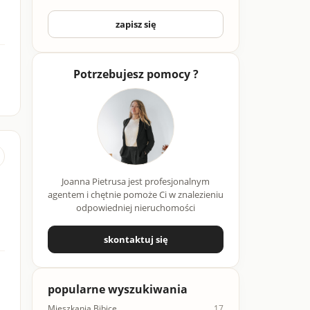
zapisz się
Potrzebujesz pomocy ?
Joanna Pietrusa jest profesjonalnym
agentem i chętnie pomoże Ci w znalezieniu
odpowiedniej nieruchomości
skontaktuj się
popularne wyszukiwania
Mieszkania Bibice
17