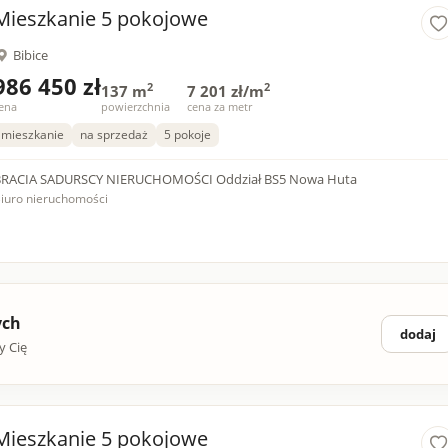
Mieszkanie 5 pokojowe
Bibice
986 450 zł
2
2
137 m
7 201 zł/m
ena
powierzchnia
cena za metr
mieszkanie
na sprzedaż
5 pokoje
BRACIA SADURSCY NIERUCHOMOŚCI Oddział BS5 Nowa Huta
iuro nieruchomości
ych
dodaj
y Cię
Mieszkanie 5 pokojowe