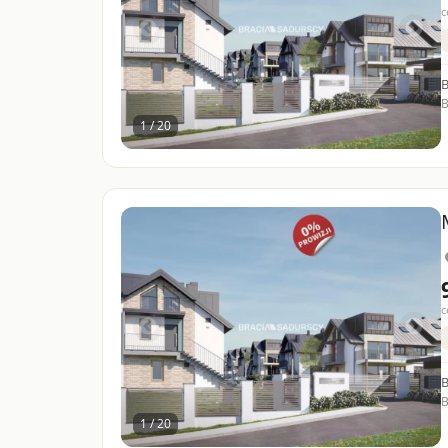
c
B
1 / 20
c
B
1 / 20