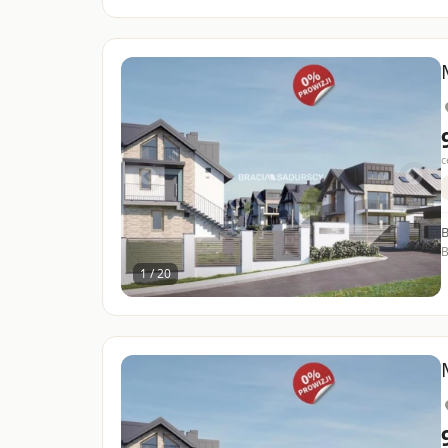
c
B
1 / 20