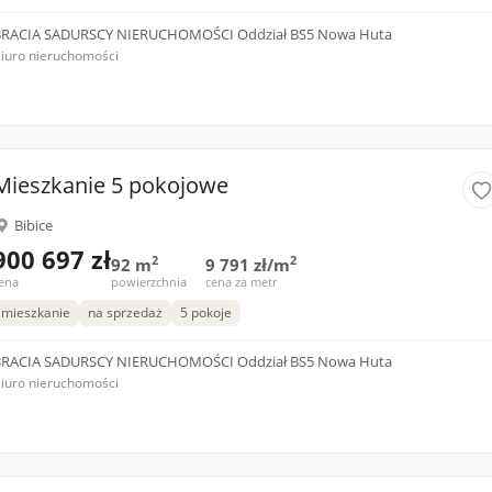
BRACIA SADURSCY NIERUCHOMOŚCI Oddział BS5 Nowa Huta
iuro nieruchomości
Mieszkanie 5 pokojowe
Bibice
900 697 zł
2
2
92 m
9 791 zł/m
ena
powierzchnia
cena za metr
mieszkanie
na sprzedaż
5 pokoje
BRACIA SADURSCY NIERUCHOMOŚCI Oddział BS5 Nowa Huta
iuro nieruchomości