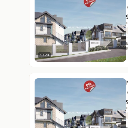
c
B
1 / 20
c