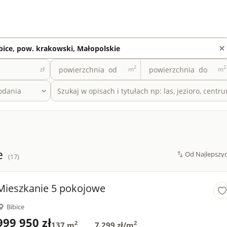
2
2
zł
m
m
e
(17)
Mieszkanie 5 pokojowe
Bibice
999 950 zł
2
2
137 m
7 299 zł/m