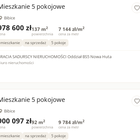
Mieszkanie 5 pokojowe
Bibice
978 600 zł
2
2
137 m
7 144 zł/m
ena
powierzchnia
cena za metr
mieszkanie
na sprzedaż
5 pokoje
BRACIA SADURSCY NIERUCHOMOŚCI Oddział BS5 Nowa Huta
iuro nieruchomości
Mieszkanie 5 pokojowe
Bibice
900 097 zł
2
2
92 m
9 784 zł/m
ena
powierzchnia
cena za metr
mieszkanie
na sprzedaż
5 pokoje