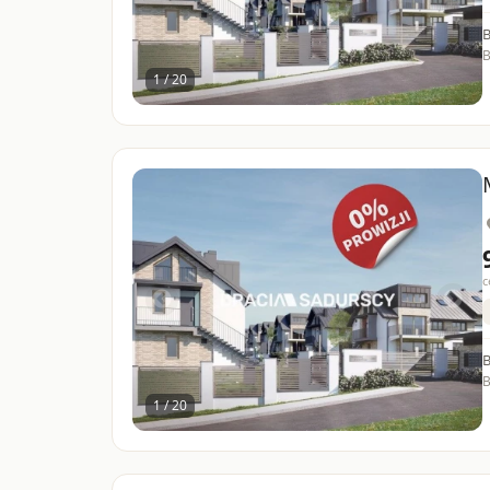
B
1 / 20
c
B
1 / 20