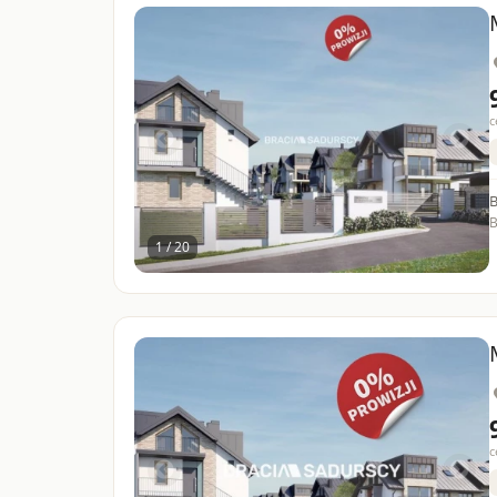
c
B
1 / 20
c