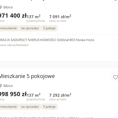
Bibice
971 400 zł
2
2
137 m
7 091 zł/m
ena
powierzchnia
cena za metr
mieszkanie
na sprzedaż
5 pokoje
BRACIA SADURSCY NIERUCHOMOŚCI Oddział BS5 Nowa Huta
iuro nieruchomości
Mieszkanie 5 pokojowe
Bibice
998 950 zł
2
2
137 m
7 292 zł/m
ena
powierzchnia
cena za metr
mieszkanie
na sprzedaż
5 pokoje