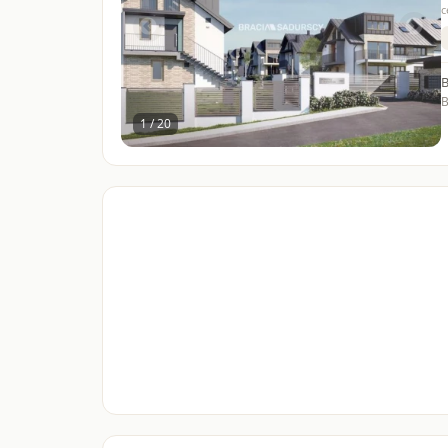
c
B
1 / 20