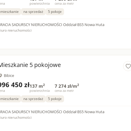
ena
powierzchnia
cena za metr
mieszkanie
na sprzedaż
5 pokoje
BRACIA SADURSCY NIERUCHOMOŚCI Oddział BS5 Nowa Huta
iuro nieruchomości
Mieszkanie 5 pokojowe
Bibice
996 450 zł
2
2
137 m
7 274 zł/m
ena
powierzchnia
cena za metr
mieszkanie
na sprzedaż
5 pokoje
BRACIA SADURSCY NIERUCHOMOŚCI Oddział BS5 Nowa Huta
iuro nieruchomości