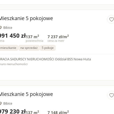
Mieszkanie 5 pokojowe
Bibice
991 450 zł
2
2
137 m
7 237 zł/m
ena
powierzchnia
cena za metr
mieszkanie
na sprzedaż
5 pokoje
BRACIA SADURSCY NIERUCHOMOŚCI Oddział BS5 Nowa Huta
iuro nieruchomości
Mieszkanie 5 pokojowe
Bibice
979 230 zł
2
2
137 m
7 148 zł/m