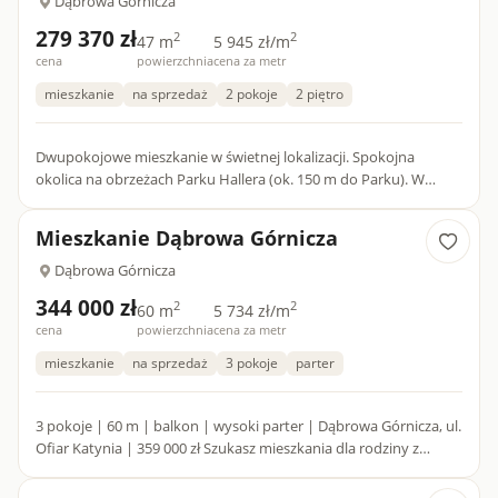
Dąbrowa Górnicza
279 370 zł
2
2
47 m
5 945 zł/m
cena
powierzchnia
cena za metr
mieszkanie
na sprzedaż
2 pokoje
2 piętro
Dwupokojowe mieszkanie w świetnej lokalizacji. Spokojna
okolica na obrzeżach Parku Hallera (ok. 150 m do Parku). W
pobliżu: Szkoła Podstawowa nr 20 (ok. 300 m), Przedszkole nr
20,...
Mieszkanie Dąbrowa Górnicza
Dąbrowa Górnicza
344 000 zł
2
2
60 m
5 734 zł/m
cena
powierzchnia
cena za metr
mieszkanie
na sprzedaż
3 pokoje
parter
3 pokoje | 60 m | balkon | wysoki parter | Dąbrowa Górnicza, ul.
Ofiar Katynia | 359 000 zł Szukasz mieszkania dla rodziny z
funkcjonalnym układem pomieszczeń i możliwością urządze...