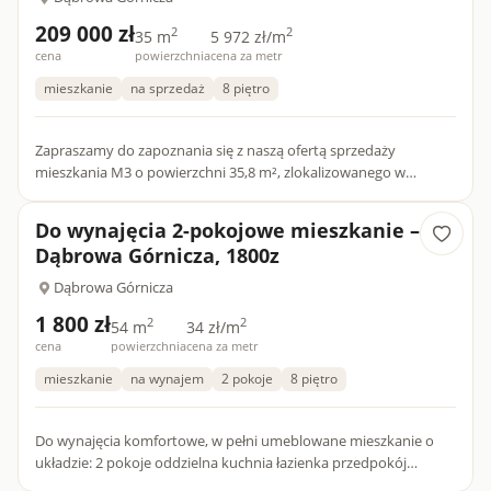
209 000 zł
2
2
35 m
5 972 zł/m
cena
powierzchnia
cena za metr
mieszkanie
na sprzedaż
8 piętro
Zapraszamy do zapoznania się z naszą ofertą sprzedaży
mieszkania M3 o powierzchni 35,8 m², zlokalizowanego w
Dąbrowie Górniczej, w dzielnicy Reden, przy ulicy Adamieckiego.
MIESZK...
Do wynajęcia 2-pokojowe mieszkanie –
Dąbrowa Górnicza, 1800z
Dąbrowa Górnicza
1 800 zł
2
2
54 m
34 zł/m
cena
powierzchnia
cena za metr
mieszkanie
na wynajem
2 pokoje
8 piętro
Do wynajęcia komfortowe, w pełni umeblowane mieszkanie o
układzie: 2 pokoje oddzielna kuchnia łazienka przedpokój
Mieszkanie znajduje się w bloku na osiedlu Manhattan w