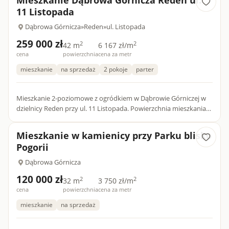
Mieszkanie Dąbrowa Górnicza Reden ul.
11 Listopada
Dąbrowa Górnicza
»
Reden
»
ul. Listopada
259 000 zł
2
2
42 m
6 167 zł/m
cena
powierzchnia
cena za metr
mieszkanie
na sprzedaż
2 pokoje
parter
Mieszkanie 2-poziomowe z ogródkiem w Dąbrowie Górniczej w
dzielnicy Reden przy ul. 11 Listopada. Powierzchnia mieszkania
42,39m2 Parter: salon połączony z aneksem kuchennym, łazi...
Mieszkanie w kamienicy przy Parku blisko
Pogorii
Dąbrowa Górnicza
120 000 zł
2
2
32 m
3 750 zł/m
cena
powierzchnia
cena za metr
mieszkanie
na sprzedaż