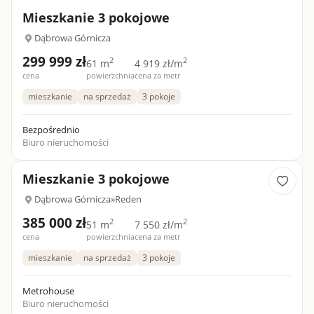
Mieszkanie 3 pokojowe
Dąbrowa Górnicza
299 999 zł
2
2
61 m
4 919 zł/m
cena
powierzchnia
cena za metr
mieszkanie
na sprzedaż
3 pokoje
Bezpośrednio
Biuro nieruchomości
Mieszkanie 3 pokojowe
Dąbrowa Górnicza
»
Reden
385 000 zł
2
2
51 m
7 550 zł/m
cena
powierzchnia
cena za metr
mieszkanie
na sprzedaż
3 pokoje
Metrohouse
Biuro nieruchomości