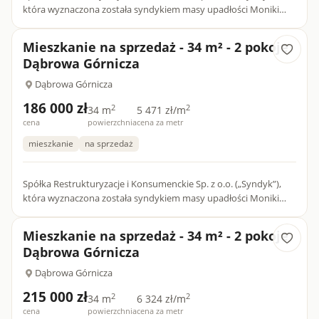
która wyznaczona została syndykiem masy upadłości Moniki
Piwońskiej („Upadły”) - osoby fizycznej nieprowadzącej dzia...
Mieszkanie na sprzedaż - 34 m² - 2 pokoje
Dąbrowa Górnicza
Dąbrowa Górnicza
186 000 zł
2
2
34 m
5 471 zł/m
cena
powierzchnia
cena za metr
mieszkanie
na sprzedaż
Spółka Restrukturyzacje i Konsumenckie Sp. z o.o. („Syndyk”),
która wyznaczona została syndykiem masy upadłości Moniki
Piwońskiej („Upadły”) - osoby fizycznej nieprowadzącej dzia...
Mieszkanie na sprzedaż - 34 m² - 2 pokoje
Dąbrowa Górnicza
Dąbrowa Górnicza
215 000 zł
2
2
34 m
6 324 zł/m
cena
powierzchnia
cena za metr