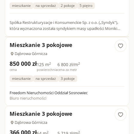
mieszkanie
na sprzedaż
2 pokoje
5 piętro
Spółka Restrukturyzacje i Konsumenckie Sp. z o.o. („Syndyk”),
która wyznaczona została syndykiem masy upadłości Moniki
Piwońskiej („Upadły”) - osoby fizycznej nieprowadzącej dzia...
Mieszkanie 3 pokojowe
Dąbrowa Górnicza
850 000 zł
2
2
125 m
6 800 zł/m
cena
powierzchnia
cena za metr
mieszkanie
na sprzedaż
3 pokoje
Freedom Nieruchomości Oddział Sosnowiec
Biuro nieruchomości
Mieszkanie 3 pokojowe
Dąbrowa Górnicza
366 000 zł
2
2
64 m
5 719 zł/m