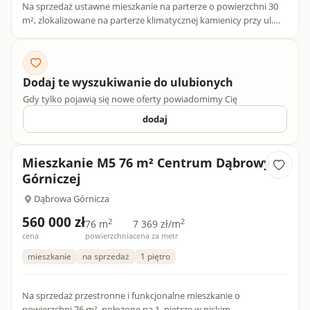
Na sprzedaż ustawne mieszkanie na parterze o powierzchni 30
m², zlokalizowane na parterze klimatycznej kamienicy przy ul.
Robotniczej w Dąbrowie Górniczej. Budynek znajduje się pod...
Dodaj te wyszukiwanie do ulubionych
Gdy tylko pojawią się nowe oferty powiadomimy Cię
dodaj
Mieszkanie M5 76 m² Centrum Dąbrowy
Górniczej
Dąbrowa Górnicza
560 000 zł
2
2
76 m
7 369 zł/m
cena
powierzchnia
cena za metr
mieszkanie
na sprzedaż
1 piętro
Na sprzedaż przestronne i funkcjonalne mieszkanie o
powierzchni 76 m², położone na 1. piętrze w niskim,