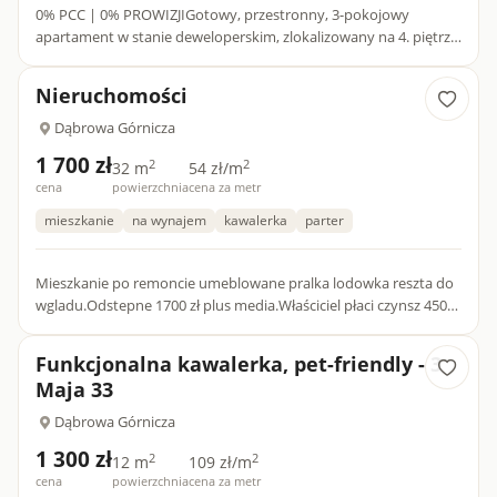
0% PCC | 0% PROWIZJIGotowy, przestronny, 3-pokojowy
apartament w stanie deweloperskim, zlokalizowany na 4. piętrze
nowoczesnego budynku w Dąbrowie Górniczej. Nieruchomość
wyróżnia...
Nieruchomości
Dąbrowa Górnicza
1 700 zł
2
2
32 m
54 zł/m
cena
powierzchnia
cena za metr
mieszkanie
na wynajem
kawalerka
parter
Mieszkanie po remoncie umeblowane pralka lodowka reszta do
wgladu.Odstepne 1700 zł plus media.Właściciel płaci czynsz 450
zł.KAUCJA 2000 ZŁ
Funkcjonalna kawalerka, pet-friendly - 3
Maja 33
Dąbrowa Górnicza
1 300 zł
2
2
12 m
109 zł/m
cena
powierzchnia
cena za metr