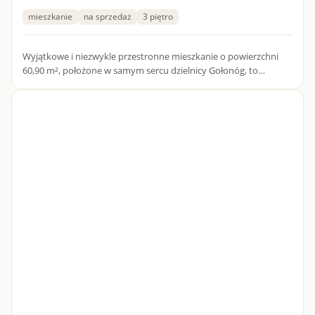
mieszkanie
na sprzedaż
3 piętro
Wyjątkowe i niezwykle przestronne mieszkanie o powierzchni
60,90 m², położone w samym sercu dzielnicy Gołonóg, to
propozycja idealnie łącząca funkcjonalność z ogromnym
potencjałem...