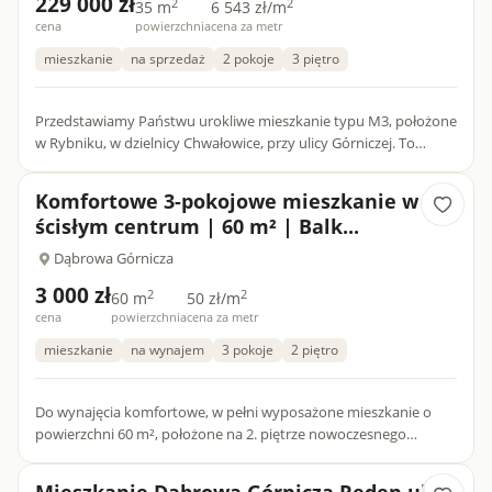
229 000 zł
2
2
35 m
6 543 zł/m
cena
powierzchnia
cena za metr
mieszkanie
na sprzedaż
2 pokoje
3 piętro
Przedstawiamy Państwu urokliwe mieszkanie typu M3, położone
w Rybniku, w dzielnicy Chwałowice, przy ulicy Górniczej. To
idealne miejsce dla osób szukających przyjemnej przestrz...
Komfortowe 3-pokojowe mieszkanie w
ścisłym centrum | 60 m² | Balk...
Dąbrowa Górnicza
3 000 zł
2
2
60 m
50 zł/m
cena
powierzchnia
cena za metr
mieszkanie
na wynajem
3 pokoje
2 piętro
Do wynajęcia komfortowe, w pełni wyposażone mieszkanie o
powierzchni 60 m², położone na 2. piętrze nowoczesnego
budynku z windą, w ścisłym centrum miasta. To propozycja dla
osób, k...