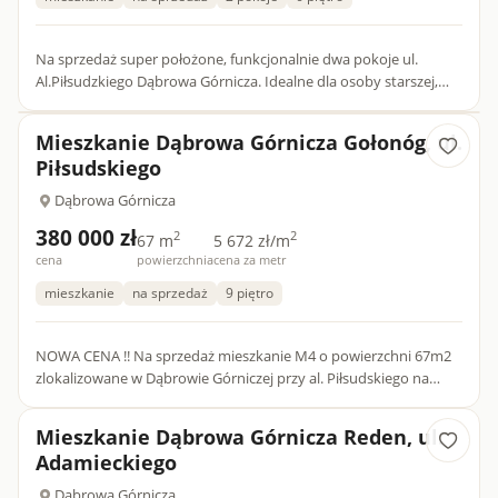
Na sprzedaż super położone, funkcjonalnie dwa pokoje ul.
Al.Piłsudzkiego Dąbrowa Górnicza. Idealne dla osoby starszej,
pary, singla lub pod wynajem. Mieszkanie znajduję się w budy...
Mieszkanie Dąbrowa Górnicza Gołonóg, ul.
Piłsudskiego
Dąbrowa Górnicza
380 000 zł
2
2
67 m
5 672 zł/m
cena
powierzchnia
cena za metr
mieszkanie
na sprzedaż
9 piętro
NOWA CENA !! Na sprzedaż mieszkanie M4 o powierzchni 67m2
zlokalizowane w Dąbrowie Górniczej przy al. Piłsudskiego na
osiedlu Manhattan. Mieszkanie składa się z : kuchni, łazienki,...
Mieszkanie Dąbrowa Górnicza Reden, ul.
Adamieckiego
Dąbrowa Górnicza