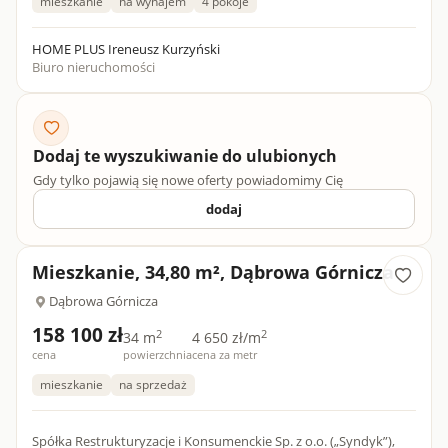
mieszkanie
na wynajem
4 pokoje
HOME PLUS Ireneusz Kurzyński
Biuro nieruchomości
Dodaj te wyszukiwanie do ulubionych
Gdy tylko pojawią się nowe oferty powiadomimy Cię
dodaj
Mieszkanie, 34,80 m², Dąbrowa Górnicza
Dąbrowa Górnicza
158 100 zł
2
2
34 m
4 650 zł/m
cena
powierzchnia
cena za metr
mieszkanie
na sprzedaż
Spółka Restrukturyzacje i Konsumenckie Sp. z o.o. („Syndyk”),