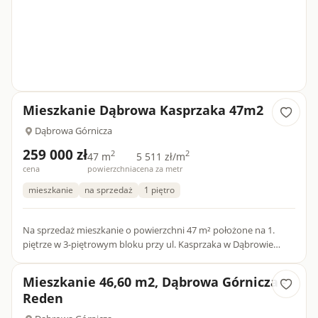
Mieszkanie Dąbrowa Kasprzaka 47m2
Dąbrowa Górnicza
259 000 zł
2
2
47 m
5 511 zł/m
cena
powierzchnia
cena za metr
mieszkanie
na sprzedaż
1 piętro
Na sprzedaż mieszkanie o powierzchni 47 m² położone na 1.
piętrze w 3-piętrowym bloku przy ul. Kasprzaka w Dąbrowie
Górniczej. Lokal składa się z trzech pokoi, kuchni, łazienki ora...
Mieszkanie 46,60 m2, Dąbrowa Górnicza -
Reden