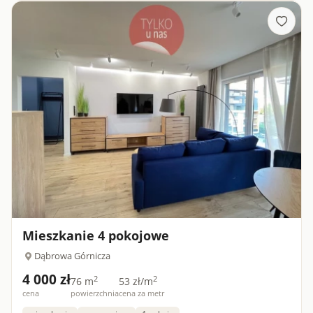
Dąbrow...
Mieszkanie 4 pokojowe
Dąbrowa Górnicza
4 000 zł
2
2
76 m
53 zł/m
cena
powierzchnia
cena za metr