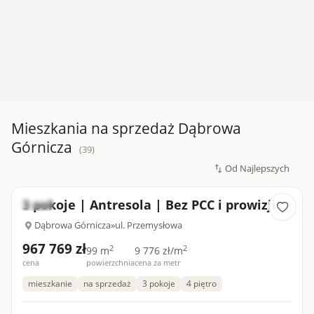
Mieszkania na sprzedaż Dąbrowa
Górnicza
(39)
3 pokoje | Antresola | Bez PCC i prowizji
Nowe
Dąbrowa Górnicza
»
ul. Przemysłowa
967 769 zł
2
2
99 m
9 776 zł/m
cena
powierzchnia
cena za metr
mieszkanie
na sprzedaż
3 pokoje
4 piętro