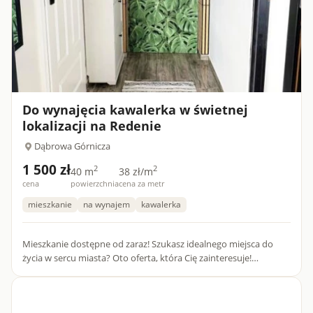
Do wynajęcia kawalerka w świetnej
lokalizacji na Redenie
Dąbrowa Górnicza
1 500 zł
2
2
40 m
38 zł/m
cena
powierzchnia
cena za metr
mieszkanie
na wynajem
kawalerka
Mieszkanie dostępne od zaraz! Szukasz idealnego miejsca do
życia w sercu miasta? Oto oferta, która Cię zainteresuje!
Mieszkanie 40 m2 w świetnej lokalizacji na Alejach Majakowskie...