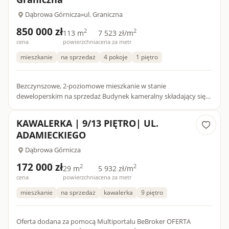
Dąbrowa Górnicza
»
ul. Graniczna
850 000 zł
2
2
113 m
7 523 zł/m
cena
powierzchnia
cena za metr
mieszkanie
na sprzedaż
4 pokoje
1 piętro
Bezczynszowe, 2-poziomowe mieszkanie w stanie
deweloperskim na sprzedaż Budynek kameralny składający się
tylko z 6 mieszkań. Oddany do użytkowania w 2025r. Przed
budynkiem 2 miej...
KAWALERKA | 9/13 PIĘTRO| UL.
ADAMIECKIEGO
Dąbrowa Górnicza
172 000 zł
2
2
29 m
5 932 zł/m
cena
powierzchnia
cena za metr
mieszkanie
na sprzedaż
kawalerka
9 piętro
Oferta dodana za pomocą Multiportalu BeBroker OFERTA