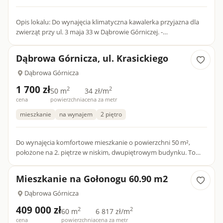
Opis lokalu: Do wynajęcia klimatyczna kawalerka przyjazna dla
zwierząt przy ul. 3 maja 33 w Dąbrowie Górniczej. -
Nieruchomość- Powierzchnia 18 m2. Piętro 1. Ogrzewanie
centralne....
Dąbrowa Górnicza, ul. Krasickiego
Dąbrowa Górnicza
1 700 zł
2
2
50 m
34 zł/m
cena
powierzchnia
cena za metr
mieszkanie
na wynajem
2 piętro
Do wynajęcia komfortowe mieszkanie o powierzchni 50 m²,
położone na 2. piętrze w niskim, dwupiętrowym budynku. To
idealna propozycja dla osób ceniących wygodę, dobrą lokalizację
or...
Mieszkanie na Gołonogu 60.90 m2
Dąbrowa Górnicza
409 000 zł
2
2
60 m
6 817 zł/m
cena
powierzchnia
cena za metr