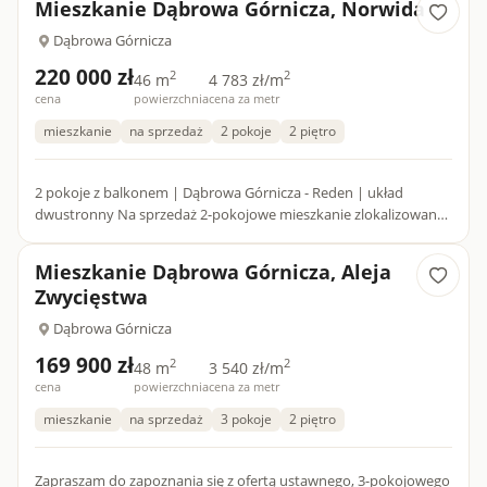
Mieszkanie Dąbrowa Górnicza, Norwida
Dąbrowa Górnicza
220 000 zł
2
2
46 m
4 783 zł/m
cena
powierzchnia
cena za metr
mieszkanie
na sprzedaż
2 pokoje
2 piętro
2 pokoje z balkonem | Dąbrowa Górnicza - Reden | układ
dwustronny Na sprzedaż 2-pokojowe mieszkanie zlokalizowane
w dzielnicy Reden w Dąbrowie Górniczej, przy ul. Norwida. Loka...
Mieszkanie Dąbrowa Górnicza, Aleja
Zwycięstwa
Dąbrowa Górnicza
169 900 zł
2
2
48 m
3 540 zł/m
cena
powierzchnia
cena za metr
mieszkanie
na sprzedaż
3 pokoje
2 piętro
Zapraszam do zapoznania się z ofertą ustawnego, 3-pokojowego