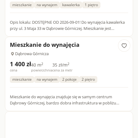
mieszkanie
na wynajem
kawalerka
1 piętro
Opis lokalu: DOSTĘPNE OD 2026-09-01! Do wynajęcia kawalerka
przy ul. 3 Maja 33 w Dąbrowie Górniczej. Mieszkanie jest
przyjazne dla zwierząt! -Nieruchomość- Powierzchnia 12 m². P...
Mieszkanie do wynajęcia
Dąbrowa Górnicza
1 400 zł
2
2
40 m
35 zł/m
cena
powierzchnia
cena za metr
mieszkanie
na wynajem
2 pokoje
2 piętro
Mieszkanie do wynajęcia znajduje się w samym centrum
Dąbrowy Górniczej, bardzo dobra infrastruktura w pobliżu
Sklepy: Biedronka, Aldi, Żabka, banki apteki itp. Bardzo dobra
lokali...