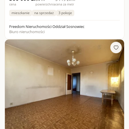
cena
powierzchnia
cena za metr
mieszkanie
na sprzedaż
3 pokoje
Freedom Nieruchomości Oddział Sosnowiec
Biuro nieruchomości