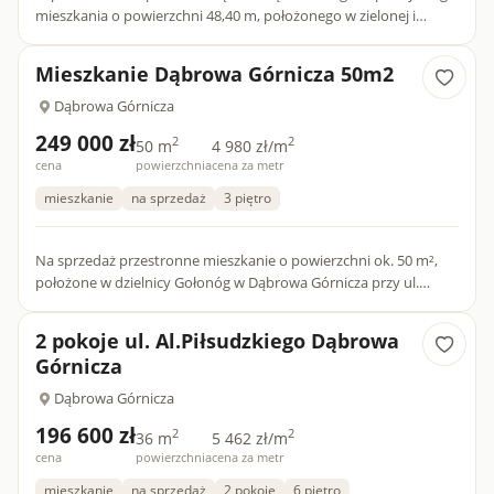
mieszkania o powierzchni 48,40 m, położonego w zielonej i
spokojnej części Dąbrowy Górniczej w dzielnicy Ząbkowice przy...
Mieszkanie Dąbrowa Górnicza 50m2
Dąbrowa Górnicza
249 000 zł
2
2
50 m
4 980 zł/m
cena
powierzchnia
cena za metr
mieszkanie
na sprzedaż
3 piętro
Na sprzedaż przestronne mieszkanie o powierzchni ok. 50 m²,
położone w dzielnicy Gołonóg w Dąbrowa Górnicza przy ul.
Kasprzaka. Lokal składa się z dwóch ustawnych pokoi, kuchni,
ła...
2 pokoje ul. Al.Piłsudzkiego Dąbrowa
Górnicza
Dąbrowa Górnicza
196 600 zł
2
2
36 m
5 462 zł/m
cena
powierzchnia
cena za metr
mieszkanie
na sprzedaż
2 pokoje
6 piętro