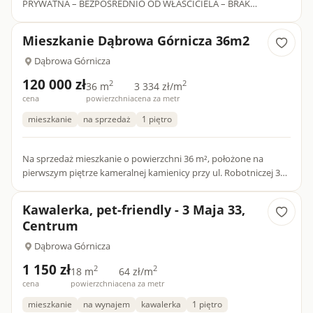
PRYWATNA – BEZPOŚREDNIO OD WŁAŚCICIELA – BRAK
PROWIZJI Witam, sprzedam kawalerkę zlok...
Mieszkanie Dąbrowa Górnicza 36m2
Dąbrowa Górnicza
120 000 zł
2
2
36 m
3 334 zł/m
cena
powierzchnia
cena za metr
mieszkanie
na sprzedaż
1 piętro
Na sprzedaż mieszkanie o powierzchni 36 m², położone na
pierwszym piętrze kameralnej kamienicy przy ul. Robotniczej 33B
w Dąbrowie Górniczej. To propozycja dla osób poszukujących n...
Kawalerka, pet-friendly - 3 Maja 33,
Centrum
Dąbrowa Górnicza
1 150 zł
2
2
18 m
64 zł/m
cena
powierzchnia
cena za metr
mieszkanie
na wynajem
kawalerka
1 piętro