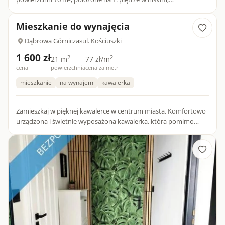
czteropiętrowym bloku przy ul. Augustynika 15A w Dąbrowie
Górniczej. To idea...
Mieszkanie do wynajęcia
Dąbrowa Górnicza
»
ul. Kościuszki
1 600 zł
2
2
21 m
77 zł/m
cena
powierzchnia
cena za metr
mieszkanie
na wynajem
kawalerka
Zamieszkaj w pięknej kawalerce w centrum miasta. Komfortowo
urządzona i świetnie wyposażona kawalerka, która pomimo
niewielkich rozmiarów spełni oczekiwania wymagającego
klienta....