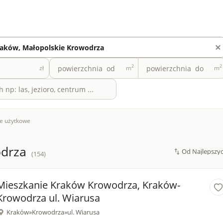
2
2
zł
m
m
le użytkowe
drza
(154)
Mieszkanie Kraków Krowodrza, Kraków-
Krowodrza ul. Wiarusa
Kraków
»
Krowodrza
»
ul. Wiarusa