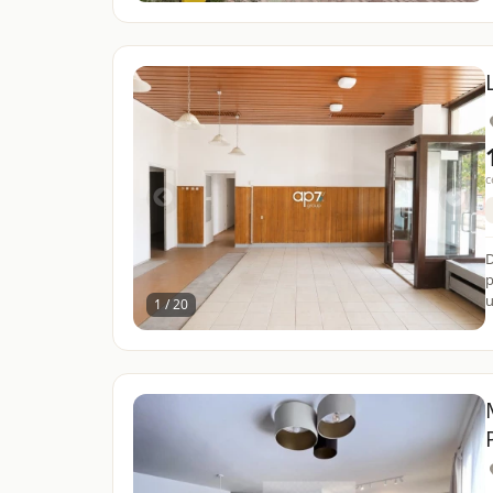
c
D
p
u
1 / 20