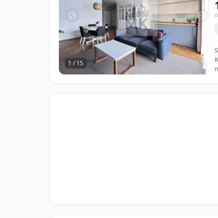
c
S
K
1 / 15
n