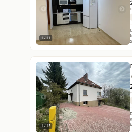
c
D
k
1 / 11
S
c
D
m
K
1 / 15