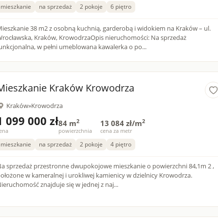
mieszkanie
na sprzedaż
2 pokoje
6 piętro
ieszkanie 38 m2 z osobną kuchnią, garderobą i widokiem na Kraków – ul.
rocławska, Kraków, KrowodrzaOpis nieruchomości: Na sprzedaż
unkcjonalna, w pełni umeblowana kawalerka o po...
Mieszkanie Kraków Krowodrza
Kraków
»
Krowodrza
1 099 000 zł
2
2
84 m
13 084 zł/m
ena
powierzchnia
cena za metr
mieszkanie
na sprzedaż
2 pokoje
4 piętro
a sprzedaż przestronne dwupokojowe mieszkanie o powierzchni 84,1m 2 ,
ołożone w kameralnej i urokliwej kamienicy w dzielnicy Krowodrza.
ieruchomość znajduje się w jednej z naj...