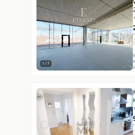
c
W
n
1 / 7
u
c