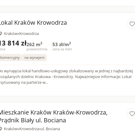
Lokal Kraków Krowodrza
Kraków
»
Krowodrza
13 814 zł
2
2
262 m
53 zł/m
ena
powierzchnia
cena za metr
komercyjny
na wynajem
o wynajęcia lokal handlowo-usługowy zlokalizowany w jednej z najbardziej
ożądanych dzielnic Krakowa - Krowodrzy. Najważniejsze informacje: Lokal
sytuowany na parterze w...
Mieszkanie Kraków Kraków-Krowodrza,
Prądnik Biały ul. Bociana
Kraków
»
Krowodrza
»
ul. Bociana