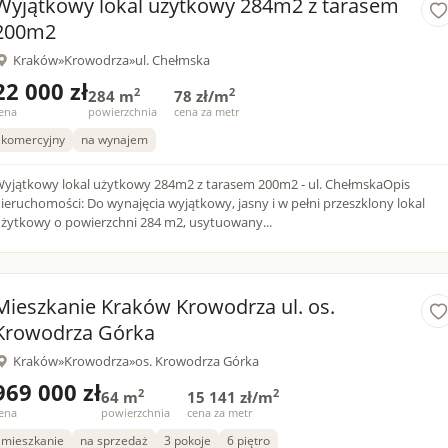
Wyjątkowy lokal użytkowy 284m2 z tarasem
200m2
Kraków
»
Krowodrza
»
ul. Chełmska
22 000 zł
2
2
284 m
78 zł/m
ena
powierzchnia
cena za metr
komercyjny
na wynajem
yjątkowy lokal użytkowy 284m2 z tarasem 200m2 - ul. ChełmskaOpis
ieruchomości: Do wynajęcia wyjątkowy, jasny i w pełni przeszklony lokal
żytkowy o powierzchni 284 m2, usytuowany...
Mieszkanie Kraków Krowodrza ul. os.
Krowodrza Górka
Kraków
»
Krowodrza
»
os. Krowodrza Górka
969 000 zł
2
2
64 m
15 141 zł/m
ena
powierzchnia
cena za metr
mieszkanie
na sprzedaż
3 pokoje
6 piętro