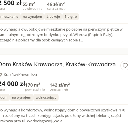
2 500 zł
2
2
55 m
46 zł/m
ena
powierzchnia
cena za metr
mieszkanie
na wynajem
2 pokoje
1 piętro
o wynajęcia dwupokojowe mieszkanie położone na pierwszym piętrze w
ameralnym, ogrodzonym budynku przy ul. Wiarusa (Prądnik Biały).
zczególnie polecamy dla osób ceniących sobie s...
Dom Kraków Krowodrza, Kraków-Krowodrza
Kraków
»
Krowodrza
24 000 zł
2
2
170 m
142 zł/m
ena
powierzchnia
cena za metr
dom
na wynajem
wolnostojący
o wynajęcia komfortowy, wolnostojący dom o powierzchni użytkowej 170
, rozłożony na trzech kondygnacjach, położony w cichej i zielonej części
rakowa przy ul. Wodociągowej (Wola...