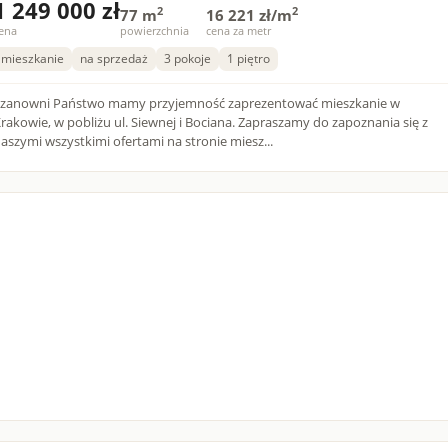
1 249 000 zł
2
2
77 m
16 221 zł/m
ena
powierzchnia
cena za metr
mieszkanie
na sprzedaż
3 pokoje
1 piętro
zanowni Państwo mamy przyjemność zaprezentować mieszkanie w
rakowie, w pobliżu ul. Siewnej i Bociana. Zapraszamy do zapoznania się z
aszymi wszystkimi ofertami na stronie miesz...