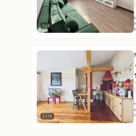
M
W
1 / 8
f
c
N
p
N
1 / 15