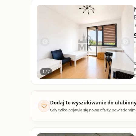
c
S
K
1 / 7
z
Dodaj te wyszukiwanie do ulubion
Gdy tylko pojawią się nowe oferty powiadomim