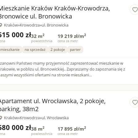
Mieszkanie Kraków Kraków-Krowodrza,
Bronowice ul. Bronowicka
Kraków
»
Krowodrza
»
ul. Bronowicka
615 000 zł
2
2
32 m
19 219 zł/m
ena
powierzchnia
cena za metr
mieszkanie
na sprzedaż
2 pokoje
parter
zanowni Państwo mamy przyjemność zaprezentować mieszkanie w
rakowie, w pobliżu ul. Bronowickiej.. Zapraszamy do zapoznania się z
aszymi wszystkimi ofertami na stronie mieszkani...
Apartament ul. Wrocławska, 2 pokoje,
parking, 38m2
Kraków
»
Krowodrza
»
ul. Wrocławska
680 000 zł
2
2
38 m
17 895 zł/m
ena
powierzchnia
cena za metr