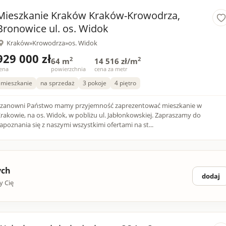
Mieszkanie Kraków Kraków-Krowodrza,
Bronowice ul. os. Widok
Kraków
»
Krowodrza
»
os. Widok
929 000 zł
2
2
64 m
14 516 zł/m
ena
powierzchnia
cena za metr
mieszkanie
na sprzedaż
3 pokoje
4 piętro
zanowni Państwo mamy przyjemność zaprezentować mieszkanie w
rakowie, na os. Widok, w pobliżu ul. Jabłonkowskiej. Zapraszamy do
apoznania się z naszymi wszystkimi ofertami na st...
ych
dodaj
y Cię