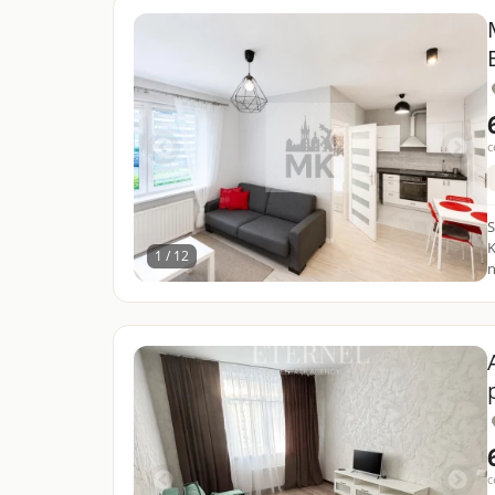
c
S
K
1 / 12
n
c