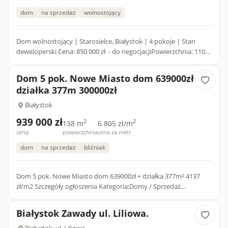
dom
na sprzedaż
wolnostojący
Dom wolnostojący | Starosielce, Białystok | 4 pokoje | Stan
deweloperski Cena: 850 000 zł - do negocjacjiPowierzchnia: 110
m² | Działka: 245 m²Cena za m²: 7 727 złNowoczesny, woln...
Dom 5 pok. Nowe Miasto dom 639000zł
działka 377m 300000zł
Białystok
939 000 zł
2
2
138 m
6 805 zł/m
cena
powierzchnia
cena za metr
dom
na sprzedaż
bliźniak
Dom 5 pok. Nowe Miasto dom 639000zł + działka 377m² 4137
zł/m2 Szczegóły ogłoszenia Kategoria:Domy / Sprzedaż
Powierzchnia całkowita 227 m2 Liczba pokoi:5 i więcej...
Białystok Zawady ul. Liliowa.
Białystok
»
ul. Liliowa