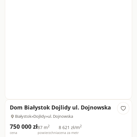
Dom Białystok Dojlidy ul. Dojnowska
Białystok
»
Dojlidy
»
ul. Dojnowska
750 000 zł
2
2
87 m
8 621 zł/m
cena
powierzchnia
cena za metr