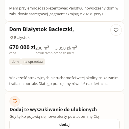
Mam przyjemność zaprezentować Państwu nowoczesny dom w
zabudowie szeregowej (segment skrajny) z 2023r. przy ul.
Kapralskiej na osiedlu Wygoda w Białymstoku! Nieruchomość
znajduje s...
Dom Białystok Bacieczki,
Białystok
670 000 zł
2
2
200 m
3 350 zł/m
cena
powierzchnia
cena za metr
dom
na sprzedaż
Większość atrakcyjnych nieruchomości w tej okolicy znika zanim
trafia na portale. Dlatego pracujemy również na ofertach
dostępnych tylko dla naszych klientów.Dom w zabudowie
bliźni...
Dodaj te wyszukiwanie do ulubionych
Gdy tylko pojawią się nowe oferty powiadomimy Cię
dodaj