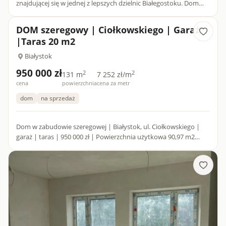
znajdującej się w jednej z lepszych dzielnic Białegostoku. Dom
znajduje się na osiedlu Skorupy, bardzo blisko Centrum...
DOM szeregowy | Ciołkowskiego | Garaż
|Taras 20 m2
Białystok
950 000 zł
2
2
131 m
7 252 zł/m
cena
powierzchnia
cena za metr
dom
na sprzedaż
Dom w zabudowie szeregowej | Białystok, ul. Ciołkowskiego |
garaż | taras | 950 000 zł | Powierzchnia użytkowa 90,97 m2
Skrajny segment w kameralnej szeregówce z 2013 roku,
położon...