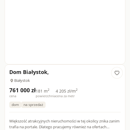
Dom Białystok,
Białystok
761 000 zł
2
2
181 m
4 205 zł/m
cena
powierzchnia
cena za metr
dom
na sprzedaż
Większość atrakcyjnych nieruchomości w tej okolicy znika zanim
trafia na portale. Dlatego pracujemy również na ofertach