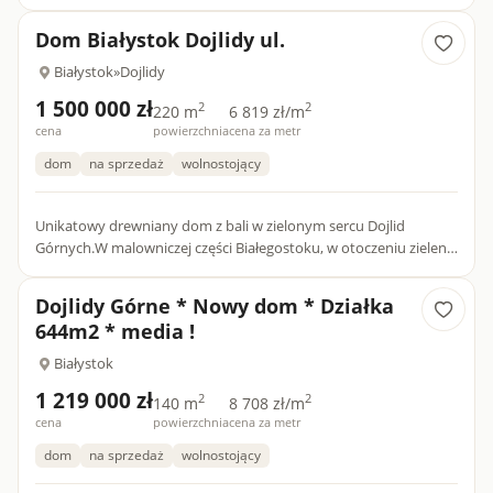
Dom Białystok Dojlidy ul.
Białystok
»
Dojlidy
1 500 000 zł
2
2
220 m
6 819 zł/m
cena
powierzchnia
cena za metr
dom
na sprzedaż
wolnostojący
Unikatowy drewniany dom z bali w zielonym sercu Dojlid
Górnych.W malowniczej części Białegostoku, w otoczeniu zieleni i
zabudowy jednorodzinnej, znajduje się niepowtarzalny dom z
b...
Dojlidy Górne * Nowy dom * Działka
644m2 * media !
Białystok
1 219 000 zł
2
2
140 m
8 708 zł/m
cena
powierzchnia
cena za metr
dom
na sprzedaż
wolnostojący