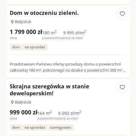
dostępnych tylko dla naszych klientów.Na sprzedaż nowy dom
w...
Dom w otoczeniu zieleni.
Białystok
1 799 000 zł
2
2
180 m
9 995 zł/m
cena
powierzchnia
cena za metr
dom
na sprzedaż
Przedstawiam Państwu ofertę sprzedaży domu o powierzchni
całkowitej 180 m², położonego na działce o powierzchni 300 m²
przy ul. Niskiej w Białymstoku, w otoczeniu zieleni i bliskim...
Skrajna szeregówka w stanie
deweloperskim!
Białystok
999 000 zł
2
2
164 m
6 092 zł/m
cena
powierzchnia
cena za metr
dom
na sprzedaż
szeregowiec