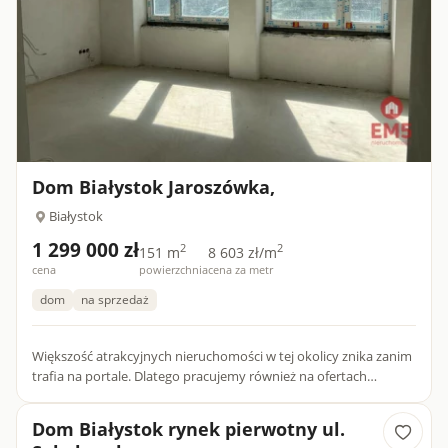
Dom Białystok Jaroszówka,
Białystok
1 299 000 zł
2
2
151 m
8 603 zł/m
cena
powierzchnia
cena za metr
dom
na sprzedaż
Większość atrakcyjnych nieruchomości w tej okolicy znika zanim
trafia na portale. Dlatego pracujemy również na ofertach
dostępnych tylko dla naszych klientów.Dom po gruntownej
mode...
Dom Białystok rynek pierwotny ul.