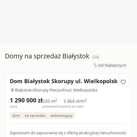
Domy na sprzedaż Białystok
(24)
Dom Białystok Skorupy ul. Wielkopolska
Białystok
»
Skorupy-Pieczurki
»
ul. Wielkopolska
1 290 000 zł
2
2
220 m
5 864 zł/m
cena
powierzchnia
cena za metr
dom
na sprzedaż
wolnostojący
Zapraszam do zapoznania się z ofertą atrakcyjnej nieruchomości