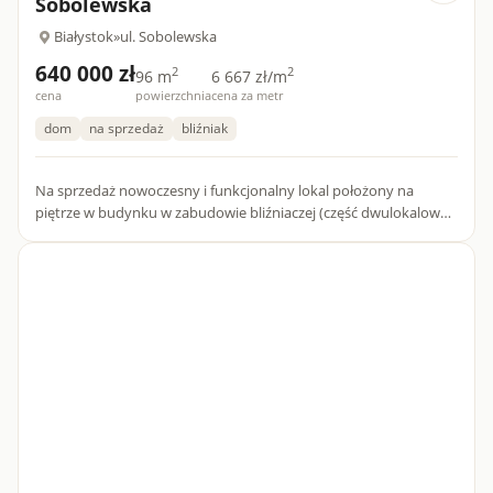
Sobolewska
Białystok
»
ul. Sobolewska
640 000 zł
2
2
96 m
6 667 zł/m
cena
powierzchnia
cena za metr
dom
na sprzedaż
bliźniak
Na sprzedaż nowoczesny i funkcjonalny lokal położony na
piętrze w budynku w zabudowie bliźniaczej (część dwulokalowa).
To idealna propozycja dla osób szukających wygody,
prywatnośc...