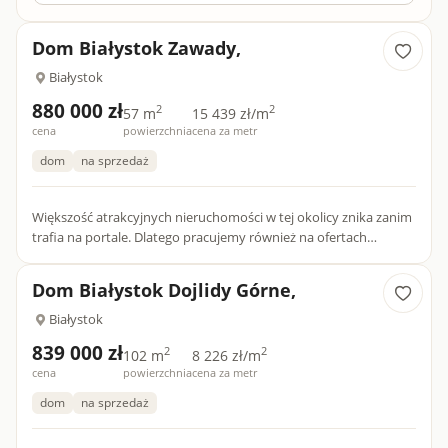
Dom Białystok Zawady,
Białystok
880 000 zł
2
2
57 m
15 439 zł/m
cena
powierzchnia
cena za metr
dom
na sprzedaż
Większość atrakcyjnych nieruchomości w tej okolicy znika zanim
trafia na portale. Dlatego pracujemy również na ofertach
dostępnych tylko dla naszych klientów.Przedstawiam państwu
n...
Dom Białystok Dojlidy Górne,
Białystok
839 000 zł
2
2
102 m
8 226 zł/m
cena
powierzchnia
cena za metr
dom
na sprzedaż