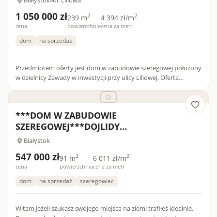
1 050 000 zł
2
2
239 m
4 394 zł/m
cena
powierzchnia
cena za metr
dom
na sprzedaż
Przedmiotem oferty jest dom w zabudowie szeregowej położony
w dzielnicy Zawady w inwestycji przy ulicy Liliowej. Oferta
skierowana do klientów gotówkowych. We wnętrzu znajdziemy
id...
***DOM W ZABUDOWIE
SZEREGOWEJ***DOJLIDY
GÓRNE**BEZPOŚREDNIO
Białystok
547 000 zł
2
2
91 m
6 011 zł/m
cena
powierzchnia
cena za metr
dom
na sprzedaż
szeregowiec
Witam Jeżeli szukasz swojego miejsca na ziemi trafiłeś idealnie.