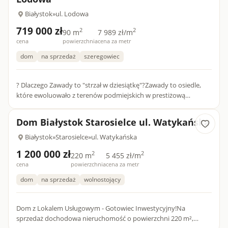
Białystok
»
ul. Lodowa
719 000 zł
2
2
90 m
7 989 zł/m
cena
powierzchnia
cena za metr
dom
na sprzedaż
szeregowiec
? Dlaczego Zawady to "strzał w dziesiątkę"?Zawady to osiedle,
które ewoluowało z terenów podmiejskich w prestiżową
dzielnicę domów✨ Co sprawia, że to miejsce jest wyjątkowe?
Zieleń...
Dom Białystok Starosielce ul. Watykańska
Białystok
»
Starosielce
»
ul. Watykańska
1 200 000 zł
2
2
220 m
5 455 zł/m
cena
powierzchnia
cena za metr
dom
na sprzedaż
wolnostojący
Dom z Lokalem Usługowym - Gotowiec Inwestycyjny!Na
sprzedaż dochodowa nieruchomość o powierzchni 220 m²,