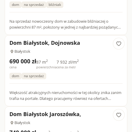
dom
na sprzedaż
bliźniak
Na sprzedaż nowoczesny dom w zabudowie bliźniaczej o
powierzchni 87 m², położony w jednej z najbardziej pożądanych
lokalizacji Białegostoku — Skorupach. Budynek został oddany do
uż...
Dom Białystok, Dojnowska
Białystok
690 000 zł
2
2
87 m
7 932 zł/m
cena
powierzchnia
cena za metr
dom
na sprzedaż
Większość atrakcyjnych nieruchomości w tej okolicy znika zanim
trafia na portale. Dlatego pracujemy również na ofertach
dostępnych tylko dla naszych klientów.Przedstawiam Państwu
n...
Dom Białystok Jaroszówka,
Białystok