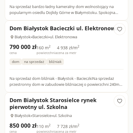
Na sprzedaż bardzo ładny kameralny dom wolnostojący na
popularnym osiedlu Dojlidy Górne w Białymstoku. Spokojna
cicha okolica w sąsiedztwie wyłącznie zabudowy jednorodzinnej.
Wyg...
Dom Białystok Bacieczki ul. Elektronowa
Białystok
»
Bacieczki
»
ul. Elektronowa
790 000 zł
2
2
160 m
4 938 zł/m
cena
powierzchnia
cena za metr
dom
na sprzedaż
bliźniak
Na sprzedaż dom bliźniak - Białystok - BacieczkiNa sprzedaż
przestronny dom w zabudowie bliźniaczej o powierzchni 240m2,
położony w cichej i spokojnej okolicy na osiedlu Bacieczki,...
Dom Białystok Starosielce rynek
pierwotny ul. Szkolna
Białystok
»
Starosielce
»
ul. Szkolna
850 000 zł
2
2
110 m
7 728 zł/m
cena
powierzchnia
cena za metr