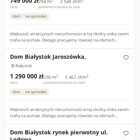
749 000 zł
2
2
294 m
2 548 zł/m
cena
powierzchnia
cena za metr
dom
na sprzedaż
Większość atrakcyjnych nieruchomości w tej okolicy znika zanim
trafia na portale. Dlatego pracujemy również na ofertach
dostępnych tylko dla naszych klientów.DOM Z POTENCJAŁEM
WIĘK...
Dom Białystok Jaroszówka,
Białystok
1 290 000 zł
2
2
236 m
5 467 zł/m
cena
powierzchnia
cena za metr
dom
na sprzedaż
Większość atrakcyjnych nieruchomości w tej okolicy znika zanim
trafia na portale. Dlatego pracujemy również na ofertach
dostępnych tylko dla naszych klientów.Okazyjna oferta sprzed...
Dom Białystok rynek pierwotny ul.
Lodowa