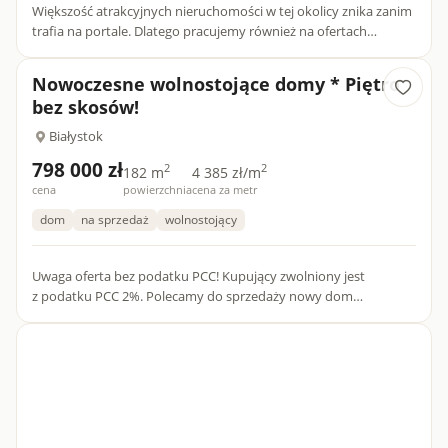
Większość atrakcyjnych nieruchomości w tej okolicy znika zanim
trafia na portale. Dlatego pracujemy również na ofertach
dostępnych tylko dla naszych klientów.Prezentujemy
wyjątkowy...
Nowoczesne wolnostojące domy * Piętro
bez skosów!
Białystok
798 000 zł
2
2
182 m
4 385 zł/m
cena
powierzchnia
cena za metr
dom
na sprzedaż
wolnostojący
Uwaga oferta bez podatku PCC! Kupujący zwolniony jest
z podatku PCC 2%. Polecamy do sprzedaży nowy dom
wolnostojący położony w atrakcyjnej lokalizacji osiedla Dojlidy
Górne. Oto...