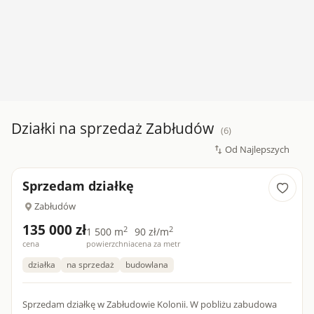
Działki na sprzedaż Zabłudów
(6)
Sprzedam działkę
Zabłudów
135 000 zł
2
2
1 500 m
90 zł/m
cena
powierzchnia
cena za metr
działka
na sprzedaż
budowlana
Sprzedam działkę w Zabłudowie Kolonii. W pobliżu zabudowa