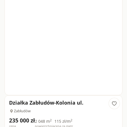
Działka Zabłudów-Kolonia ul.
Zabłudów
235 000 zł
2
2
2 048 m
115 zł/m
cena
powierzchnia
cena za metr