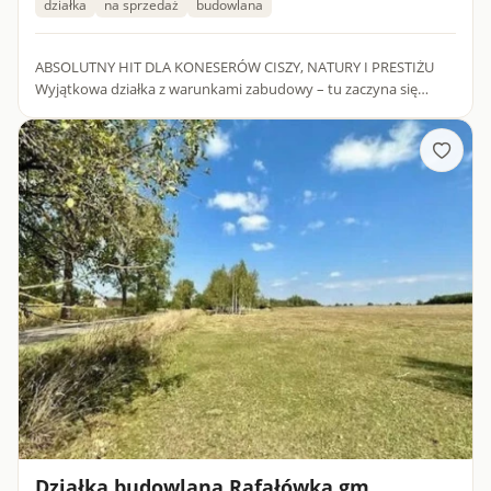
działka
na sprzedaż
budowlana
ABSOLUTNY HIT DLA KONESERÓW CISZY, NATURY I PRESTIŻU
Wyjątkowa działka z warunkami zabudowy – tu zaczyna się
Twoja nowa jakość życia. Marzysz o domu tuż przy ścianie lasu, z
dala...
Działka budowlana Rafałówka gm.