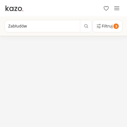
Zabłudów
Filtruj
3