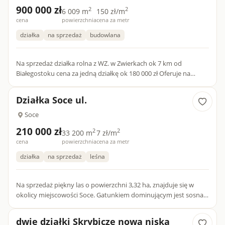
900 000 zł
2
2
6 009 m
150 zł/m
cena
powierzchnia
cena za metr
działka
na sprzedaż
budowlana
Na sprzedaż działka rolna z WZ. w Zwierkach ok 7 km od
Białegostoku cena za jedną działkę ok 180 000 zł Oferuje na
sprzedaż przestronna działkę rolna z wydanymi warunkami
zabudowy...
Działka Soce ul.
Soce
210 000 zł
2
2
33 200 m
7 zł/m
cena
powierzchnia
cena za metr
działka
na sprzedaż
leśna
Na sprzedaż piękny las o powierzchni 3,32 ha, znajduje się w
okolicy miejscowości Soce. Gatunkiem dominującym jest sosna
(90%) wiek ok 60 lat Brzoza (10%)Szczegóły oferty:Powierzch...
dwie działki Skrybicze nowa niska