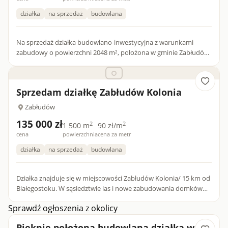
działka
na sprzedaż
budowlana
Na sprzedaż działka budowlano-inwestycyjna z warunkami
zabudowy o powierzchni 2048 m², położona w gminie Zabłudów,
obręb Zabłudów Kolonia. To propozycja dla osób, które szukają
mie...
Sprzedam działkę Zabłudów Kolonia
Zabłudów
135 000 zł
2
2
1 500 m
90 zł/m
cena
powierzchnia
cena za metr
działka
na sprzedaż
budowlana
Działka znajduje się w miejscowości Zabłudów Kolonia/ 15 km od
Białegostoku. W sąsiedztwie las i nowe zabudowania domków
jednorodzinnych
Sprawdź ogłoszenia z okolicy
Pięknie położona budowlana działka,w