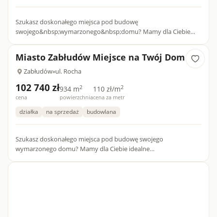
Szukasz doskonałego miejsca pod budowę
swojego&nbsp;wymarzonego&nbsp;domu? Mamy dla Ciebie
idealne rozwiązanie!&nbsp;Oferujemy działki budowlane w
urokliwej okolicy miasta Zabłudów...
Miasto Zabłudów Miejsce na Twój Dom
Zabłudów
»
ul. Rocha
102 740 zł
2
2
934 m
110 zł/m
cena
powierzchnia
cena za metr
działka
na sprzedaż
budowlana
Szukasz doskonałego miejsca pod budowę swojego
wymarzonego domu? Mamy dla Ciebie idealne
rozwiązanie!&nbsp;Oferujemy działki budowlane w urokliwej
okolicy miasta Zabłudów, przy uli...