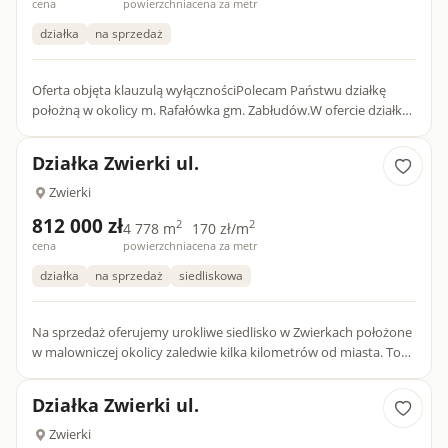
cena
powierzchnia
cena za metr
działka
na sprzedaż
Oferta objęta klauzulą wyłącznościPolecam Państwu działkę
położną w okolicy m. Rafałówka gm. Zabłudów.W ofercie działka
Z WARUNKAMI ZABUDOWY na kolejne działki zostały złożone
dok...
Działka Zwierki ul.
Zwierki
812 000 zł
2
2
4 778 m
170 zł/m
cena
powierzchnia
cena za metr
działka
na sprzedaż
siedliskowa
Na sprzedaż oferujemy urokliwe siedlisko w Zwierkach położone
w malowniczej okolicy zaledwie kilka kilometrów od miasta. To
idealne miejsce dla osób szukających spokoju, a jednocze...
Działka Zwierki ul.
Zwierki