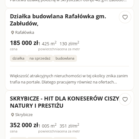
W ofercie 1 działka skrajna , która wynikać będzie z podział...
Działka budowlana Rafałówka gm.
Zabłudów,
Rafałówka
185 000 zł
2
2
1 425 m
130 zł/m
cena
powierzchnia
cena za metr
działka
na sprzedaż
budowlana
Większość atrakcyjnych nieruchomości w tej okolicy znika zanim
trafia na portale. Dlatego pracujemy również na ofertach
dostępnych tylko dla naszych klientów.Oferujemy na sprzedaż...
SKRYBICZE - HIT DLA KONESERÓW CISZY,
NATURY I PRESTIŻU
Skrybicze
352 000 zł
2
2
1 005 m
351 zł/m
cena
powierzchnia
cena za metr