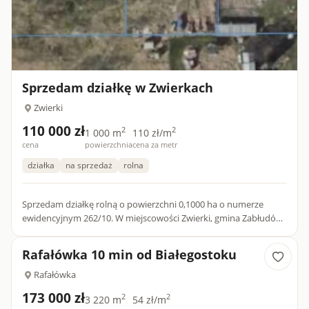
Sprzedam działkę w Zwierkach
Zwierki
110 000 zł
2
2
1 000 m
110 zł/m
cena
powierzchnia
cena za metr
działka
na sprzedaż
rolna
Sprzedam działkę rolną o powierzchni 0,1000 ha o numerze
ewidencyjnym 262/10. W miejscowości Zwierki, gmina Zabłudów.
Kontakt pod nr tel. [tel]
Rafałówka 10 min od Białegostoku
Rafałówka
173 000 zł
2
2
3 220 m
54 zł/m