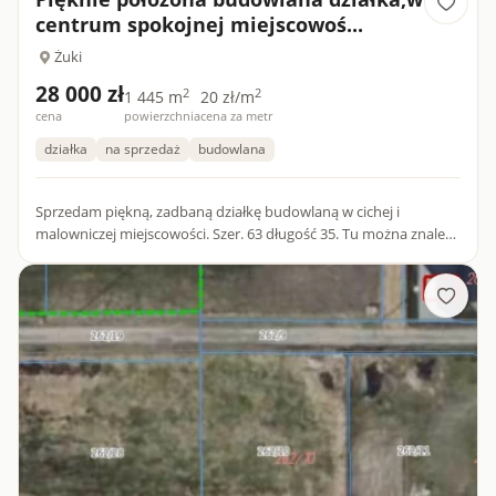
centrum spokojnej miejscowoś...
Żuki
28 000 zł
2
2
1 445 m
20 zł/m
cena
powierzchnia
cena za metr
działka
na sprzedaż
budowlana
Sprzedam piękną, zadbaną działkę budowlaną w cichej i
malowniczej miejscowości. Szer. 63 długość 35. Tu można znaleźć
ukojenie po stresie w pracy. Przyjazna gmina. Prąd,woda w dzia...