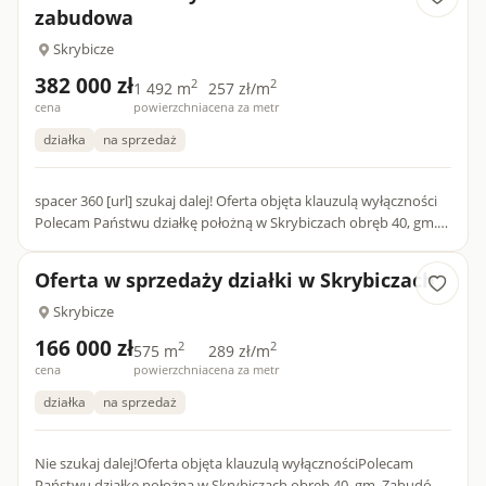
zabudowa
Skrybicze
382 000 zł
2
2
1 492 m
257 zł/m
cena
powierzchnia
cena za metr
działka
na sprzedaż
spacer 360 [url] szukaj dalej! Oferta objęta klauzulą wyłączności
Polecam Państwu działkę położną w Skrybiczach obręb 40, gm.
Zabudów. W ofercie 2 ostatnie działki 73/25, 73/27...
Oferta w sprzedaży działki w Skrybiczach
Skrybicze
166 000 zł
2
2
575 m
289 zł/m
cena
powierzchnia
cena za metr
działka
na sprzedaż
Nie szukaj dalej!Oferta objęta klauzulą wyłącznościPolecam
Państwu działkę położną w Skrybiczach obręb 40, gm. Zabudów.