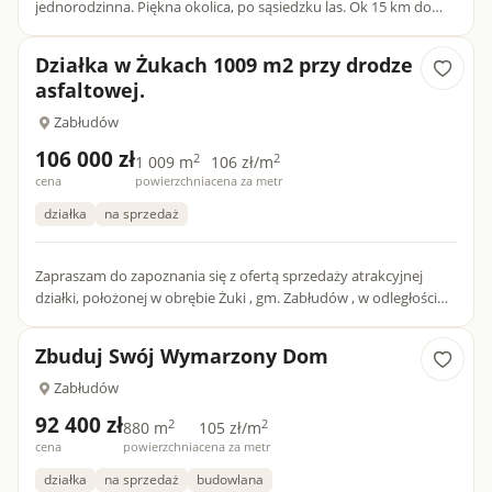
jednorodzinna. Piękna okolica, po sąsiedzku las. Ok 15 km do
Białegostoku.
Działka w Żukach 1009 m2 przy drodze
asfaltowej.
Zabłudów
106 000 zł
2
2
1 009 m
106 zł/m
cena
powierzchnia
cena za metr
działka
na sprzedaż
Zapraszam do zapoznania się z ofertą sprzedaży atrakcyjnej
działki, położonej w obrębie Żuki , gm. Zabłudów , w odległości
ok. 12 km od Białegostoku. Teren przedmiotowej działki...
Zbuduj Swój Wymarzony Dom
Zabłudów
92 400 zł
2
2
880 m
105 zł/m
cena
powierzchnia
cena za metr
działka
na sprzedaż
budowlana