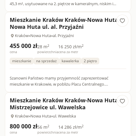
45,3 m², usytuowane na 2. piętrze w kameralnym, niskim i
zadbanym budynku na osiedlu Na Wzgórzach w
Krakowie.Mieszkani...
Mieszkanie Kraków Kraków-Nowa Huta,
Nowa Huta ul. al. Przyjaźni
Kraków
»
Nowa Huta
»
al. Przyjaźni
455 000 zł
2
2
28 m
16 250 zł/m
cena
powierzchnia
cena za metr
mieszkanie
na sprzedaż
kawalerka
2 piętro
Szanowni Państwo mamy przyjemność zaprezentować
mieszkanie w Krakowie, w pobliżu Placu Centralnego.
Zapraszamy do zapoznania się z naszymi wszystkimi ofertami na
stronie mieszka...
Mieszkanie Kraków Kraków-Nowa Huta,
Mistrzejowice ul. Wawelska
Kraków
»
Nowa Huta
»
ul. Wawelska
800 000 zł
2
2
56 m
14 286 zł/m
cena
powierzchnia
cena za metr