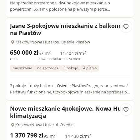
Na sprzedaż przestronne, dwupokojowe mieszkanie o
powierzchni 56,4 m², położone na pierwszym piętrze
czteropiętrowego budynku.Nieruchomość wyróżnia się
funkcjonalnym układem, osobn...
Jasne 3-pokojowe mieszkanie z balkonem
na Piastów
Kraków
»
Nowa Huta
»
os. Osiedle Piastów
650 000 zł
2
2
57 m
11 404 zł/m
cena
powierzchnia
cena za metr
mieszkanie
na sprzedaż
3 pokoje
4 piętro
3 pokoje | duży balkon | Osiedle PiastówPragnę zaprezentować
Państwu funkcjonalne, trzypokojowe mieszkanie na sprzedaż o
powierzchni 57 m², położone na czwartym, ostatnim piętrze b...
Nowe mieszkanie 4pokojowe, Nowa Huta,
klimatyzacja
Kraków
»
Nowa Huta
»
ul. Osiedle
1 370 798 zł
2
2
95 m
14 430 zł/m