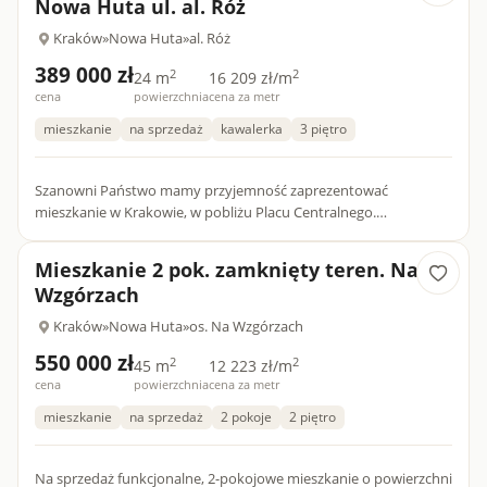
Nowa Huta ul. al. Róż
Kraków
»
Nowa Huta
»
al. Róż
389 000 zł
2
2
24 m
16 209 zł/m
cena
powierzchnia
cena za metr
mieszkanie
na sprzedaż
kawalerka
3 piętro
Szanowni Państwo mamy przyjemność zaprezentować
mieszkanie w Krakowie, w pobliżu Placu Centralnego.
Zapraszamy do zapoznania się z naszymi wszystkimi ofertami na
stronie mieszka...
Mieszkanie 2 pok. zamknięty teren. Na
Wzgórzach
Kraków
»
Nowa Huta
»
os. Na Wzgórzach
550 000 zł
2
2
45 m
12 223 zł/m
cena
powierzchnia
cena za metr
mieszkanie
na sprzedaż
2 pokoje
2 piętro
Na sprzedaż funkcjonalne, 2-pokojowe mieszkanie o powierzchni