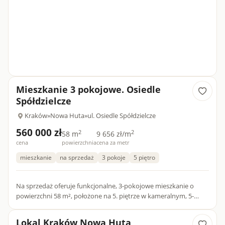
Mieszkanie 3 pokojowe. Osiedle
Spółdzielcze
Kraków
»
Nowa Huta
»
ul. Osiedle Spółdzielcze
560 000 zł
2
2
58 m
9 656 zł/m
cena
powierzchnia
cena za metr
mieszkanie
na sprzedaż
3 pokoje
5 piętro
Na sprzedaż oferuje funkcjonalne, 3-pokojowe mieszkanie o
powierzchni 58 m², położone na 5. piętrze w kameralnym, 5-
piętrowym bloku z 1970 roku na Osiedlu Spółdzielczym w
Krakowie...
Lokal Kraków Nowa Huta