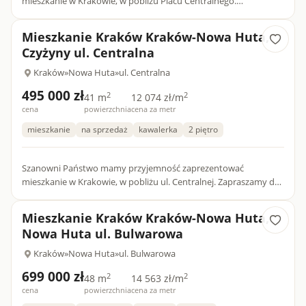
mieszkanie w Krakowie, w pobliżu Placu Centralnego.
Zapraszamy do zapoznania się z naszymi wszystkimi ofertami na
stronie mieszkani...
Mieszkanie Kraków Kraków-Nowa Huta,
Czyżyny ul. Centralna
Kraków
»
Nowa Huta
»
ul. Centralna
495 000 zł
2
2
41 m
12 074 zł/m
cena
powierzchnia
cena za metr
mieszkanie
na sprzedaż
kawalerka
2 piętro
Szanowni Państwo mamy przyjemność zaprezentować
mieszkanie w Krakowie, w pobliżu ul. Centralnej. Zapraszamy do
zapoznania się z naszymi wszystkimi ofertami na stronie
mieszkania-k...
Mieszkanie Kraków Kraków-Nowa Huta,
Nowa Huta ul. Bulwarowa
Kraków
»
Nowa Huta
»
ul. Bulwarowa
699 000 zł
2
2
48 m
14 563 zł/m
cena
powierzchnia
cena za metr