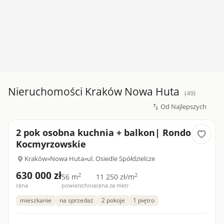
Nieruchomości Kraków Nowa Huta
(49)
2 pok osobna kuchnia + balkon| Rondo
Kocmyrzowskie
Kraków
»
Nowa Huta
»
ul. Osiedle Spółdzielcze
630 000 zł
2
2
56 m
11 250 zł/m
cena
powierzchnia
cena za metr
mieszkanie
na sprzedaż
2 pokoje
1 piętro