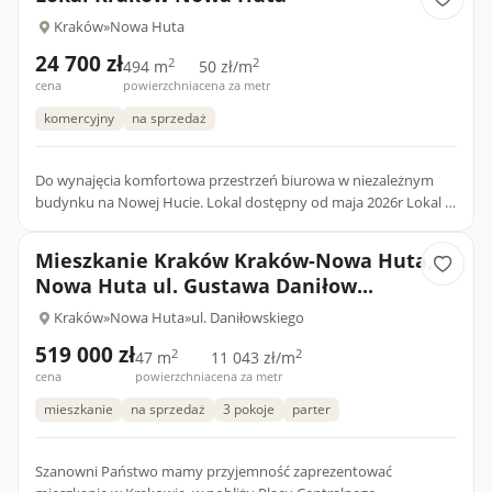
Kraków
»
Nowa Huta
24 700 zł
2
2
494 m
50 zł/m
cena
powierzchnia
cena za metr
komercyjny
na sprzedaż
Do wynajęcia komfortowa przestrzeń biurowa w niezależnym
budynku na Nowej Hucie. Lokal dostępny od maja 2026r Lokal o
powierzchni 494m 2 usytuowany jest na I- piętrze...
Mieszkanie Kraków Kraków-Nowa Huta,
Nowa Huta ul. Gustawa Daniłow...
Kraków
»
Nowa Huta
»
ul. Daniłowskiego
519 000 zł
2
2
47 m
11 043 zł/m
cena
powierzchnia
cena za metr
mieszkanie
na sprzedaż
3 pokoje
parter
Szanowni Państwo mamy przyjemność zaprezentować