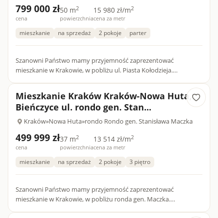
799 000 zł
2
2
50 m
15 980 zł/m
cena
powierzchnia
cena za metr
mieszkanie
na sprzedaż
2 pokoje
parter
Szanowni Państwo mamy przyjemność zaprezentować
mieszkanie w Krakowie, w pobliżu ul. Piasta Kołodzieja.
Zapraszamy do zapoznania się z naszymi wszystkimi ofertami na
stronie miesz...
Mieszkanie Kraków Kraków-Nowa Huta,
Bieńczyce ul. rondo gen. Stan...
Kraków
»
Nowa Huta
»
rondo Rondo gen. Stanisława Maczka
499 999 zł
2
2
37 m
13 514 zł/m
cena
powierzchnia
cena za metr
mieszkanie
na sprzedaż
2 pokoje
3 piętro
Szanowni Państwo mamy przyjemność zaprezentować
mieszkanie w Krakowie, w pobliżu ronda gen. Maczka.
Zapraszamy do zapoznania się z naszymi wszystkimi ofertami na