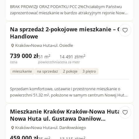
BRAK PROWIZJI ORAZ PODATKU PCC 2%Chciałabym Państwu
zaprezentować mieszkanie w bardzo atrakcyjnym rejonie Nowej
Huty w Krakowie. Świetna lokalizacja, komunikacja z centrum
oraz zie...
Na sprzedaż 2-pokojowe mieszkanie – Os.
Handlowe
Kraków
»
Nowa Huta
»
ul. Osiedle
739 000 zł
2
2
51 m
14 491 zł/m
cena
powierzchnia
cena za metr
mieszkanie
na sprzedaż
2 pokoje
3 piętro
Sprzedam komfortowe, ustawne i przestronne mieszkanie o
powierzchni 51,32 m², położone w samym centrum Nowej Huty,
na Osiedlu Handlowym.Mieszkanie znajduje się na 3. piętrze w 3-
pi...
Mieszkanie Kraków Kraków-Nowa Huta,
Nowa Huta ul. Gustawa Daniłow...
Kraków
»
Nowa Huta
»
ul. Daniłowskiego
459 000 zł
2
2
35 m
13 115 zł/m