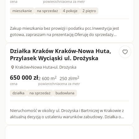
cena
powierzchnia
cena za metr
mieszkanie
na sprzedaż
4 pokoje
2 piętro
Zakup mieszkania bez prowizji i podatku pcc.Inwestycja jest
gotowa, zapraszam na prezentację.Oferuję do sprzedaży
wyjątkowe, przestronne, mieszkanie 4-pokojowe w 4-piętrowym
budynk...
Działka Kraków Kraków-Nowa Huta,
Przylasek Wyciąski ul. Drożyska
Kraków
»
Nowa Huta
»
ul. Drożyska
650 000 zł
2
2
2 600 m
250 zł/m
cena
powierzchnia
cena za metr
działka
na sprzedaż
budowlana
Nieruchomość w okolicy ul. Drożyska i Bartniczej w Krakowie z
aktualną decyzją o ustaleniu warunków zabudowy. Działka o
powierzchni 26 arów z wydaną decyzją o ustaleniu warunkó...