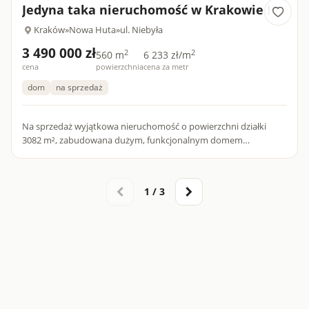
stronie mieszka...
Jedyna taka nieruchomość w Krakowie !
Kraków
»
Nowa Huta
»
ul. Niebyła
3 490 000 zł
2
2
560 m
6 233 zł/m
cena
powierzchnia
cena za metr
dom
na sprzedaż
Na sprzedaż wyjątkowa nieruchomość o powierzchni działki
3082 m², zabudowana dużym, funkcjonalnym domem
podzielonym na dwie niezależne części: w pełni wykończoną
część mieszkalną (...
1 / 3