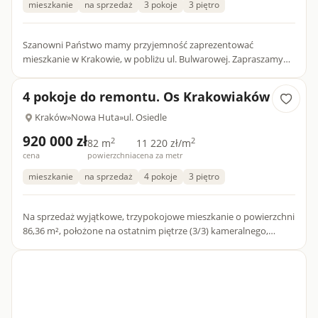
mieszkanie
na sprzedaż
3 pokoje
3 piętro
Szanowni Państwo mamy przyjemność zaprezentować
mieszkanie w Krakowie, w pobliżu ul. Bulwarowej. Zapraszamy
do zapoznania się z naszymi wszystkimi ofertami na stronie
mieszkania...
4 pokoje do remontu. Os Krakowiaków
Kraków
»
Nowa Huta
»
ul. Osiedle
920 000 zł
2
2
82 m
11 220 zł/m
cena
powierzchnia
cena za metr
mieszkanie
na sprzedaż
4 pokoje
3 piętro
Na sprzedaż wyjątkowe, trzypokojowe mieszkanie o powierzchni
86,36 m², położone na ostatnim piętrze (3/3) kameralnego,
zadbanego budynku z 1955 roku, w zielonej i doskonale
skomuni...