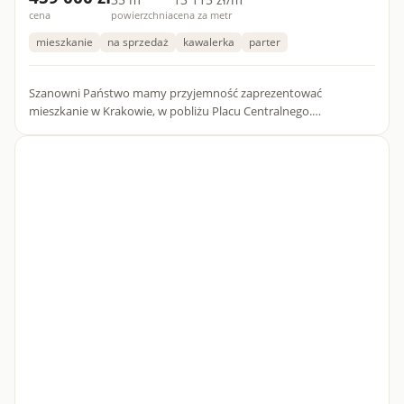
cena
powierzchnia
cena za metr
mieszkanie
na sprzedaż
kawalerka
parter
Szanowni Państwo mamy przyjemność zaprezentować
mieszkanie w Krakowie, w pobliżu Placu Centralnego.
Zapraszamy do zapoznania się z naszymi wszystkimi ofertami na
stronie mieszkani...