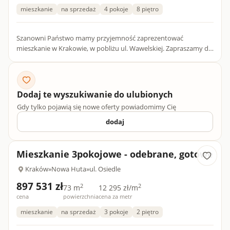
mieszkanie
na sprzedaż
4 pokoje
8 piętro
Szanowni Państwo mamy przyjemność zaprezentować
mieszkanie w Krakowie, w pobliżu ul. Wawelskiej. Zapraszamy do
zapoznania się z naszymi wszystkimi ofertami na stronie
mieszkania...
Dodaj te wyszukiwanie do ulubionych
Gdy tylko pojawią się nowe oferty powiadomimy Cię
dodaj
Mieszkanie 3pokojowe - odebrane, gotowe
Kraków
»
Nowa Huta
»
ul. Osiedle
897 531 zł
2
2
73 m
12 295 zł/m
cena
powierzchnia
cena za metr
mieszkanie
na sprzedaż
3 pokoje
2 piętro