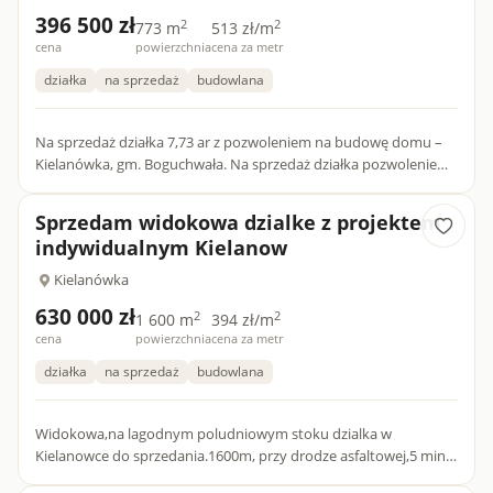
396 500 zł
2
2
773 m
513 zł/m
cena
powierzchnia
cena za metr
działka
na sprzedaż
budowlana
Na sprzedaż działka 7,73 ar z pozwoleniem na budowę domu –
Kielanówka, gm. Boguchwała. Na sprzedaż działka pozwoleniem
na budowę położona na pograniczu Rzeszowa w miejscowości
Kie...
Sprzedam widokowa dzialke z projektem
indywidualnym Kielanow
Kielanówka
630 000 zł
2
2
1 600 m
394 zł/m
cena
powierzchnia
cena za metr
działka
na sprzedaż
budowlana
Widokowa,na lagodnym poludniowym stoku dzialka w
Kielanowce do sprzedania.1600m, przy drodze asfaltowej,5 min
od przystanku autobusu nr 35 ogrodzona z pelna