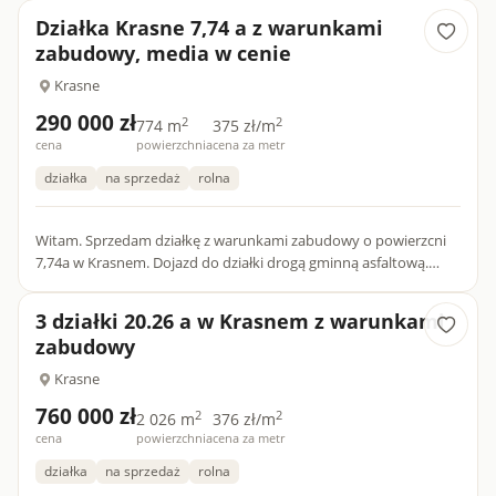
Działka Krasne 7,74 a z warunkami
zabudowy, media w cenie
Krasne
290 000 zł
2
2
774 m
375 zł/m
cena
powierzchnia
cena za metr
działka
na sprzedaż
rolna
Witam. Sprzedam działkę z warunkami zabudowy o powierzcni
7,74a w Krasnem. Dojazd do działki drogą gminną asfaltową.
Bliska odległość do DK E40 (ok. 100m w lini prostej). Wyjazd na...
3 działki 20.26 a w Krasnem z warunkami
zabudowy
Krasne
760 000 zł
2
2
2 026 m
376 zł/m
cena
powierzchnia
cena za metr
działka
na sprzedaż
rolna