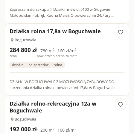
Zapraszam do zakupu !!! Działki nr ewid. 5100 w Głogowie
Małopolskim (obręb Rudna Mała), O powierzchni 24,7 ary
Wymiary: szerokość 45,5m x długość min 52,5m/max 58,5m.
Działka...
Działka rolna 17,8a w Boguchwale
Boguchwała
284 800 zł
2
2
1 780 m
160 zł/m
cena
powierzchnia
cena za metr
działka
na sprzedaż
rolna
DZIAŁKI W BOGUCHWALE Z MOŻLIWOŚCIĄ ZABUDOWY.DO
sprzedania działka rolna o powierzchni 17,8a w Boguchwale.
Działka płaska, trawiasta o kształcie prostokąta nieregularnego o
wymiar...
Działka rolno-rekreacyjna 12a w
Boguchwale
Boguchwała
192 000 zł
2
2
1 200 m
160 zł/m