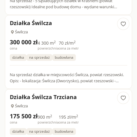
Na sprzedaż - 5 sąsiadujących działek w Krasnem (powiat
rzeszowski) Idealne pod budowę domu - wydane warunki
zabudowy! Dwie działki mają pozwolenie na budowę budynku
jednorodzinne...
Działka Świlcza
Świlcza
300 000 zł
2
2
4 300 m
70 zł/m
cena
powierzchnia
cena za metr
działka
na sprzedaż
budowlana
Na sprzedaż działka w miejscowości Świlcza, powiat rzeszowski.
Opis: - lokalizacja: Świlcza (Dworzysko), powiat rzeszowski -
numer działki 3449 - powierzchnia: 4300m2 - wymiary: 5...
Działka Świlcza Trzciana
Świlcza
175 500 zł
2
2
900 m
195 zł/m
cena
powierzchnia
cena za metr
działka
na sprzedaż
budowlana