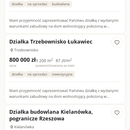
działka
na sprzedaż
budowlana
Mam przyjemność zaprezentować Państwu działkę z wydanymi
warunkami zabudowy na dom wolnostojący położoną w
miejscowości Łukawiec gm. Trzebownisko . Działka o powierzchni
32....
Działka Trzebownisko Łukawiec
Trzebownisko
800 000 zł
2
2
9 200 m
87 zł/m
cena
powierzchnia
cena za metr
działka
na sprzedaż
inwestycyjna
Mam przyjemność zaprezentować Państwu działkę z wydanymi
warunkami zabudowy na dom wolnostojący położoną w
miejscowości Łukawiec gm. Trzebownisko . Działka o powierzchni
95...
Działka budowlana Kielanówka,
pogranicze Rzeszowa
Kielanówka