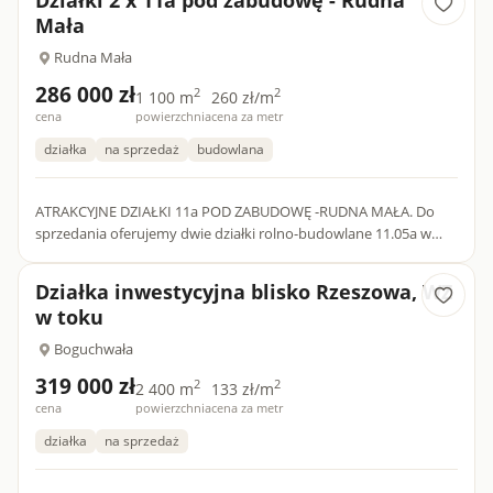
Mała
Rudna Mała
286 000 zł
2
2
1 100 m
260 zł/m
cena
powierzchnia
cena za metr
działka
na sprzedaż
budowlana
ATRAKCYJNE DZIAŁKI 11a POD ZABUDOWĘ -RUDNA MAŁA. Do
sprzedania oferujemy dwie działki rolno-budowlane 11.05a w
miejscowości Rudna Mała, gmina Głogów Małopolski. Działki
znajdują s...
Działka inwestycyjna blisko Rzeszowa, WZ
w toku
Boguchwała
319 000 zł
2
2
2 400 m
133 zł/m
cena
powierzchnia
cena za metr
działka
na sprzedaż