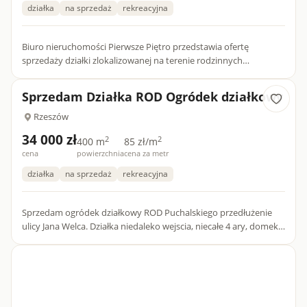
działka
na sprzedaż
rekreacyjna
Biuro nieruchomości Pierwsze Piętro przedstawia ofertę
sprzedaży działki zlokalizowanej na terenie rodzinnych
ogródków działkowych w Rzeszowie.Oferta dostępna tylko w
naszym biurze...
Sprzedam Działka ROD Ogródek działkowy
Rzeszów
34 000 zł
2
2
400 m
85 zł/m
cena
powierzchnia
cena za metr
działka
na sprzedaż
rekreacyjna
Sprzedam ogródek działkowy ROD Puchalskiego przedłużenie
ulicy Jana Welca. Działka niedaleko wejscia, niecałe 4 ary, domek z
tarasem i 2 szopki, dodatkowo domek na drzewie dla dzie...