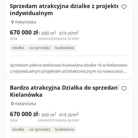
infrastruktura,gaz,wod...
Sprzedam atrakcyjna dzialke z projektem
indywidualnym
Kielanówka
670 000 zł
2
2
1 600 m
419 zł/m
cena
powierzchnia
cena za metr
działka
na sprzedaż
budowlana
Sprzedam piekna widokowa budowlana dzialke 16 w Kielanowce
z indywidualnym projektem architektonicznym na nowoczesny
dom o powierzchni 250 m kw.cena 850 tys zl.dzialka jest
ogrodzo...
Bardzo atrakcyjna Działka do sprzedania
Kielanówka
Kielanówka
670 000 zł
2
2
1 600 m
419 zł/m
cena
powierzchnia
cena za metr
działka
na sprzedaż
budowlana