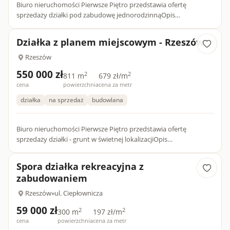
Biuro nieruchomości Pierwsze Piętro przedstawia ofertę
sprzedaży działki pod zabudowę jednorodzinnąOpis
nieruchomości:- udział w drodze dojazdowej- powierzchnia
całkowita wynosi 27...
Działka z planem miejscowym - Rzeszów
Rzeszów
550 000 zł
2
2
811 m
679 zł/m
cena
powierzchnia
cena za metr
działka
na sprzedaż
budowlana
Biuro nieruchomości Pierwsze Piętro przedstawia ofertę
sprzedaży działki - grunt w świetnej lokalizacjiOpis
nieruchomości:- MPZP na zabudowę mieszkaniową
jednorodzinną wolnostojącą...
Spora działka rekreacyjna z
zabudowaniem
Rzeszów
»
ul. Ciepłownicza
59 000 zł
2
2
300 m
197 zł/m
cena
powierzchnia
cena za metr