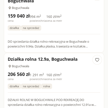
Boguchwała
Boguchwała
159 040 zł
2
2
994 m
160 zł/m
cena
powierzchnia
cena za metr
działka
na sprzedaż
DO sprzedania działka rolno-rekreacyjna w Boguchwale o
powierzchni 9.94a. Działka płaska, trawiasta w kształcie
prostokąta, o szer. 29.5m i dług. 34m, położona wzdłuż drogi
utwar...
Działka rolna 12.9a, Boguchwała
Boguchwała
206 560 zł
2
2
1 291 m
160 zł/m
cena
powierzchnia
cena za metr
działka
na sprzedaż
rolna
DZIAŁKI ROLNE W BOGUCHWALE POD REKREACJĘ.DO
sprzedania działka rolno-rekreacyjna o powierzchni 12.91a w