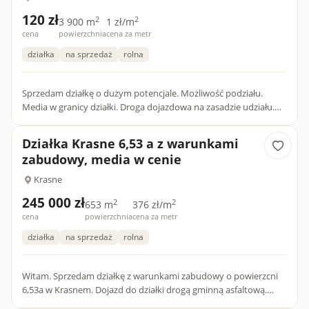
120 zł
2
2
3 900 m
1 zł/m
cena
powierzchnia
cena za metr
działka
na sprzedaż
rolna
Sprzedam działkę o dużym potencjale. Możliwość podziału.
Media w granicy działki. Droga dojazdowa na zasadzie udziału.
Po sąsiedzku osiedle domków jednorodzinnych. Nr działki 931/...
Działka Krasne 6,53 a z warunkami
zabudowy, media w cenie
Krasne
245 000 zł
2
2
653 m
376 zł/m
cena
powierzchnia
cena za metr
działka
na sprzedaż
rolna
Witam. Sprzedam działkę z warunkami zabudowy o powierzcni
6,53a w Krasnem. Dojazd do działki drogą gminną asfaltową.
Bliska odległość do DK E40 (ok. 100m w lini prostej). Wyjazd na...