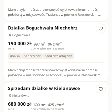
Mam przyjemność zaprezentować wyjątkową nieruchomość
położoną w miejscowości Trzciana , w powiecie Rzeszowskim ,
gmina Świlcza . Działka ma kształt prostokąta , a jej powierz...
Działka Boguchwała Niechobrz
Boguchwała
190 000 zł
2
2
1 997 m
96 zł/m
cena
powierzchnia
cena za metr
działka
na sprzedaż
handlowo usługowa
Mam przyjemność zaprezentować wyjątkowe nieruchomości
położone w miejscowości Niechobrz , w powiecie Rzeszowskim ,
gmina Boguchwała . Działki mają kształt prostokąta , a ich powi...
Sprzedam dzialke w Kielanowce
Kielanówka
680 000 zł
2
2
1 600 m
425 zł/m
cena
powierzchnia
cena za metr