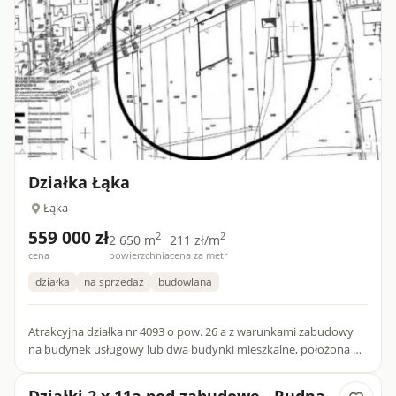
Działka Łąka
Łąka
559 000 zł
2
2
2 650 m
211 zł/m
cena
powierzchnia
cena za metr
działka
na sprzedaż
budowlana
Atrakcyjna działka nr 4093 o pow. 26 a z warunkami zabudowy
na budynek usługowy lub dwa budynki mieszkalne, położona w
Łące, gm. Trzebownisko w sąsiedztwie zabudowań mie...
Działki 2 x 11a pod zabudowę - Rudna