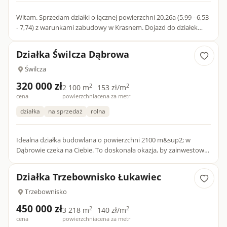
Witam. Sprzedam działki o łącznej powierzchni 20,26a (5,99 - 6,53
- 7,74) z warunkami zabudowy w Krasnem. Dojazd do działek
drogą gminną asfaltową. Bliska odległość do DK E40 (ok....
Działka Świlcza Dąbrowa
Świlcza
320 000 zł
2
2
2 100 m
153 zł/m
cena
powierzchnia
cena za metr
działka
na sprzedaż
rolna
Idealna działka budowlana o powierzchni 2100 m&sup2; w
Dąbrowie czeka na Ciebie. To doskonała okazja, by zainwestować
w przestrzeń, kt&oacute;ra spełni Twoje marzenia o własnym d...
Działka Trzebownisko Łukawiec
Trzebownisko
450 000 zł
2
2
3 218 m
140 zł/m
cena
powierzchnia
cena za metr