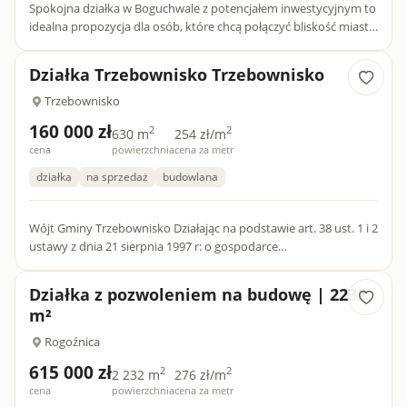
Spokojna działka w Boguchwale z potencjałem inwestycyjnym to
idealna propozycja dla osób, które chcą połączyć bliskość miasta
z kameralnym otoczeniem i zielenią. Nieruchomość poło...
Działka Trzebownisko Trzebownisko
Trzebownisko
160 000 zł
2
2
630 m
254 zł/m
cena
powierzchnia
cena za metr
działka
na sprzedaż
budowlana
Wójt Gminy Trzebownisko Działając na podstawie art. 38 ust. 1 i 2
ustawy z dnia 21 sierpnia 1997 r: o gospodarce
nieruchomościami ( Dz. U z 2026r., poz. 399 tj.), oraz Uchwały...
Działka z pozwoleniem na budowę | 2232
m²
Rogoźnica
615 000 zł
2
2
2 232 m
276 zł/m
cena
powierzchnia
cena za metr