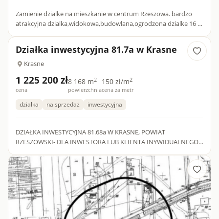
Zamienie dzialke na mieszkanie w centrum Rzeszowa. bardzo
atrakcyjna dzialka,widokowa,budowlana,ogrodzona dzialke 16 a
w Kielanowce,przy drodze asfaltowej z dopasowanym projektem
a...
Działka inwestycyjna 81.7a w Krasne
Krasne
1 225 200 zł
2
2
8 168 m
150 zł/m
cena
powierzchnia
cena za metr
działka
na sprzedaż
inwestycyjna
DZIAŁKA INWESTYCYJNA 81.68a W KRASNE, POWIAT
RZESZOWSKI- DLA INWESTORA LUB KLIENTA INYWIDUALNEGO.
Przedstawiamy Państwu działkę inwestycyjną w miejscowości
Krasne, gmina Krasne, po...