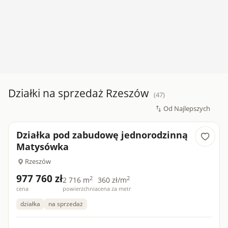
Działki na sprzedaż Rzeszów
(47)
Działka pod zabudowę jednorodzinną
Matysówka
Rzeszów
977 760 zł
2
2
2 716 m
360 zł/m
cena
powierzchnia
cena za metr
działka
na sprzedaż