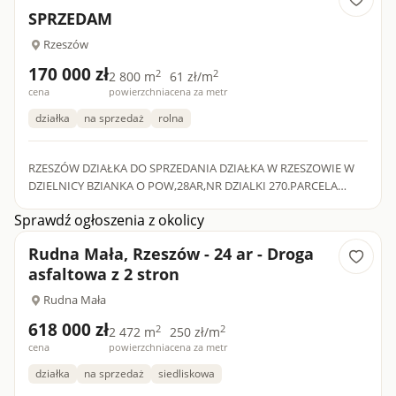
SPRZEDAM
Rzeszów
170 000 zł
2
2
2 800 m
61 zł/m
cena
powierzchnia
cena za metr
działka
na sprzedaż
rolna
RZESZÓW DZIAŁKA DO SPRZEDANIA DZIAŁKA W RZESZOWIE W
DZIELNICY BZIANKA O POW,28AR,NR DZIALKI 270.PARCELA
POŁOŻONA NA STOKU POŁUDNIOWYM,DZIAŁKA
Sprawdź ogłoszenia z okolicy
PRZYSZŁOŚIOWA. CENA DO ROZSĄDNEJ NEGOC...
Rudna Mała, Rzeszów - 24 ar - Droga
asfaltowa z 2 stron
Rudna Mała
618 000 zł
2
2
2 472 m
250 zł/m
cena
powierzchnia
cena za metr
działka
na sprzedaż
siedliskowa