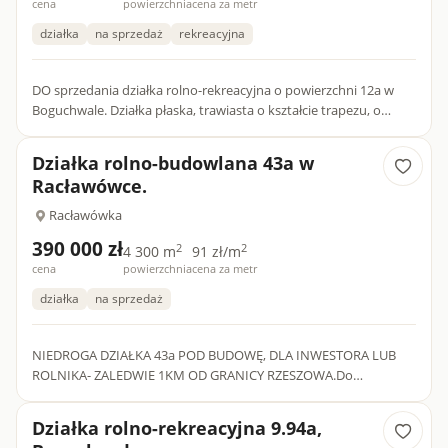
cena
powierzchnia
cena za metr
działka
na sprzedaż
rekreacyjna
DO sprzedania działka rolno-rekreacyjna o powierzchni 12a w
Boguchwale. Działka płaska, trawiasta o kształcie trapezu, o
wymiarach 31m x 38m, położona wzdłuż drogi utwardzonej s...
Działka rolno-budowlana 43a w
Racławówce.
Racławówka
390 000 zł
2
2
4 300 m
91 zł/m
cena
powierzchnia
cena za metr
działka
na sprzedaż
NIEDROGA DZIAŁKA 43a POD BUDOWĘ, DLA INWESTORA LUB
ROLNIKA- ZALEDWIE 1KM OD GRANICY RZESZOWA.Do
sprzedania działka rolno-budowlana o powierzchni 43a w
miejscowości Racławówka, gm...
Działka rolno-rekreacyjna 9.94a,