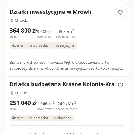
Boguchwale. Działka płaska, o kształcie trapezu, dojazd drogą
utwardzoną o...
Działki inwestycyjne w Mrowli
Mrowla
364 800 zł
2
2
9 600 m
38 zł/m
cena
powierzchnia
cena za metr
działka
na sprzedaż
inwestycyjna
Biuro nieruchomości Pierwsze Piętro przedstawia ofertę
sprzedaży działki w MrowliOferta na wyłączność, tylko w naszym
biurzeDziałki przy S19 MrowlaOpis nieruchomości:- działki roln...
Działka budowlana Krasne Kolonia-Krasne
Krasne
251 040 zł
2
2
1 046 m
240 zł/m
cena
powierzchnia
cena za metr
działka
na sprzedaż
budowlana