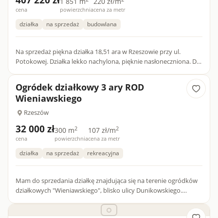
407 220 zł
1 851 m
220 zł/m
cena
powierzchnia
cena za metr
działka
na sprzedaż
budowlana
Na sprzedaż piękna działka 18,51 ara w Rzeszowie przy ul.
Potokowej. Działka lekko nachylona, pięknie nasłoneczniona. Dla
działki uchwalony plan miejscowy pod zabudowę usługową,...
Ogródek działkowy 3 ary ROD
Wieniawskiego
Rzeszów
32 000 zł
2
2
300 m
107 zł/m
cena
powierzchnia
cena za metr
działka
na sprzedaż
rekreacyjna
Mam do sprzedania działkę znajdująca się na terenie ogródków
działkowych "Wieniawskiego", blisko ulicy Dunikowskiego.
Powierzchnia : 3 ary Zabudowania: - Murowany domek na
fundamen...