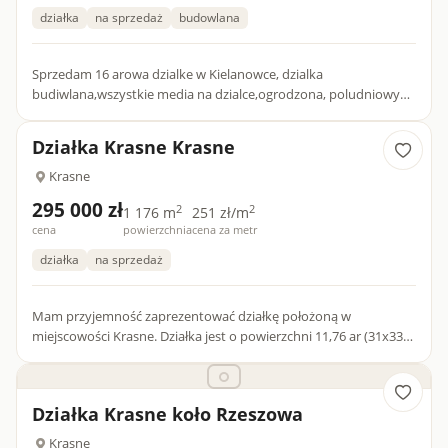
działka
na sprzedaż
budowlana
Sprzedam 16 arowa dzialke w Kielanowce, dzialka
budiwlana,wszystkie media na dzialce,ogrodzona, poludniowy
stok,pieknie polozona, projekt indywidualny na dom
jednorodzinny zaadopto...
Działka Krasne Krasne
Krasne
295 000 zł
2
2
1 176 m
251 zł/m
cena
powierzchnia
cena za metr
działka
na sprzedaż
Mam przyjemność zaprezentować działkę położoną w
miejscowości Krasne. Działka jest o powierzchni 11,76 ar (31x33
m) to doskonała propozycja dla os&oacute;b szukających
miejsca...
Działka Krasne koło Rzeszowa
Krasne