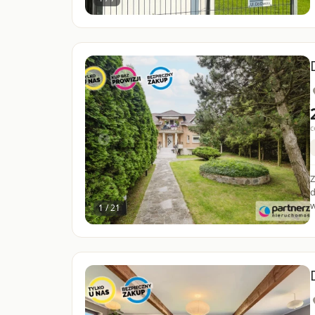
c
Z
d
w
1 / 21