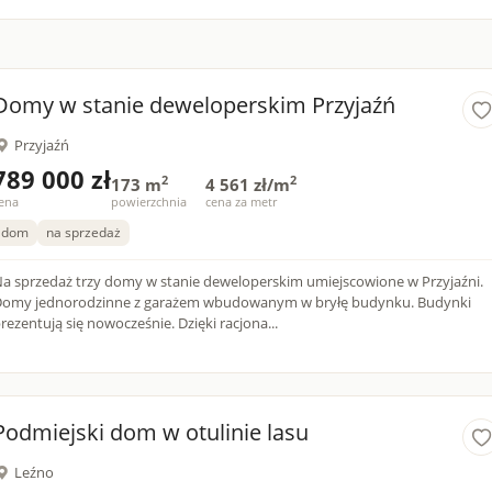
Domy w stanie deweloperskim Przyjaźń
Przyjaźń
789 000 zł
2
2
173 m
4 561 zł/m
ena
powierzchnia
cena za metr
dom
na sprzedaż
a sprzedaż trzy domy w stanie deweloperskim umiejscowione w Przyjaźni.
omy jednorodzinne z garażem wbudowanym w bryłę budynku. Budynki
rezentują się nowocześnie. Dzięki racjona...
Podmiejski dom w otulinie lasu
Leźno