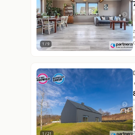
c
Z
m
O
1 / 9
c
Z
d
Ż
1 / 21