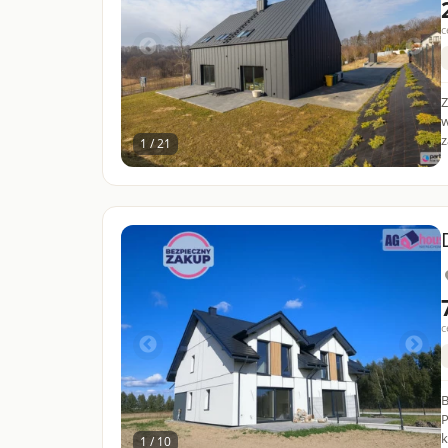
c
Z
w
z
1 / 21
c
B
PRZYJAŹ
k
1 / 10