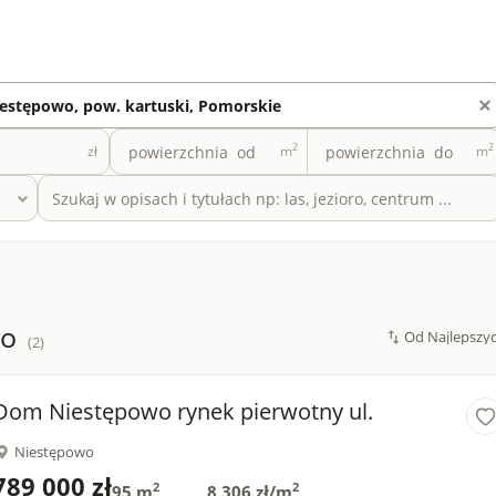
2
2
zł
m
m
wo
(2)
Dom Niestępowo rynek pierwotny ul.
Niestępowo
789 000 zł
2
2
95 m
8 306 zł/m