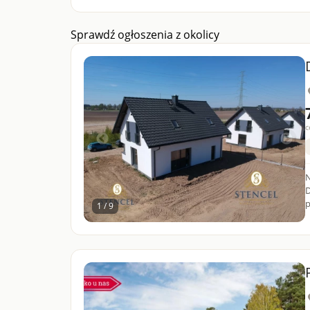
Sprawdź ogłoszenia z okolicy
c
N
D
p
1 / 9