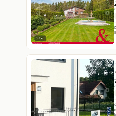
c
B
1 / 20
c
S
m
1 / 7