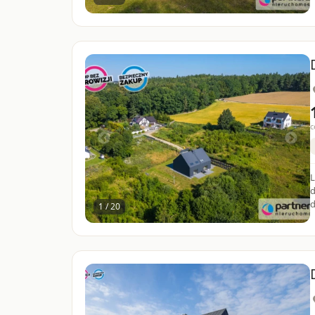
c
L
d
d
1 / 20