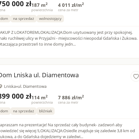
750 000 zł
2
2
187 m
4 011 zł/m
ena
powierzchnia
cena za metr
dom
na sprzedaż
wolnostojący
AKUP Z LOKATOREMLOKALIZACJA:Dom usytuowany jest przy spokojnej,
ało ruchliwej ulicy w Przyjaźni - miejscowości nieopodal Gdańska i Żukowa.
taczająca przestrzeń to inne domy jedn...
Dom Lniska ul. Diamentowa
Lniska
»
ul. Diamentowa
899 000 zł
2
2
114 m
7 886 zł/m
ena
powierzchnia
cena za metr
dom
na sprzedaż
bliźniak
apraszam na prezentacje! Na sprzedaż cały budynek- zadzwoń aby
owiedzieć się więcej !LOKALIZACJA:Osiedle znajduje się zaledwie 3,8 km od
ukowa, a do Gdańska dojedziemy w zaledwi...