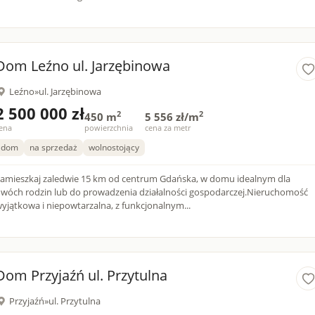
Dom Leźno ul. Jarzębinowa
Leźno
»
ul. Jarzębinowa
2 500 000 zł
2
2
450 m
5 556 zł/m
ena
powierzchnia
cena za metr
dom
na sprzedaż
wolnostojący
amieszkaj zaledwie 15 km od centrum Gdańska, w domu idealnym dla
wóch rodzin lub do prowadzenia działalności gospodarczej.Nieruchomość
yjątkowa i niepowtarzalna, z funkcjonalnym...
Dom Przyjaźń ul. Przytulna
Przyjaźń
»
ul. Przytulna