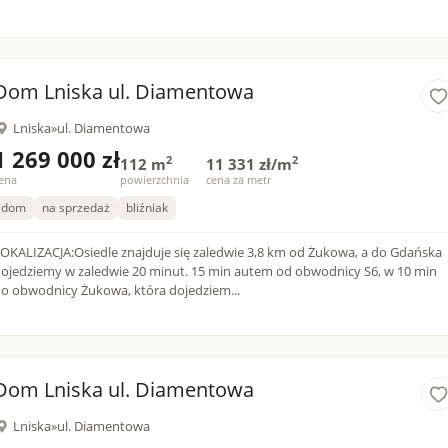
Dom Lniska ul. Diamentowa
Lniska
»
ul. Diamentowa
1 269 000 zł
2
2
112 m
11 331 zł/m
ena
powierzchnia
cena za metr
dom
na sprzedaż
bliźniak
OKALIZACJA:Osiedle znajduje się zaledwie 3,8 km od Żukowa, a do Gdańska
ojedziemy w zaledwie 20 minut. 15 min autem od obwodnicy S6, w 10 min
o obwodnicy Żukowa, która dojedziem...
Dom Lniska ul. Diamentowa
Lniska
»
ul. Diamentowa