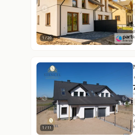
c
L
p
k
1 / 20
c
N
.
l
1 / 11