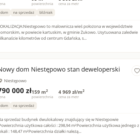
ena
powierzchnia
cena za metr
dom
na sprzedaż
bliźniak
OKALIZACJA:Niestępowo to malownicza wieś położona w województwie
omorskim, w powiecie kartuskim, w gminie Żukowo. Usytuowana zaledwie
ilkanaście kilometrów od centrum Gdańska, s...
Nowy dom Niestępowo stan deweloperski
Niestępowo
790 000 zł
2
2
159 m
4 969 zł/m
ena
powierzchnia
cena za metr
dom
na sprzedaż
a sprzedaż budynek dwulokalowy znajdujący się w Niestępowie
Powierzchnia użytkowa całości : 298,94 m²Powierzchnia użytkowa jednego z
okali : 148,47 m²Powierzchnia działki należą...