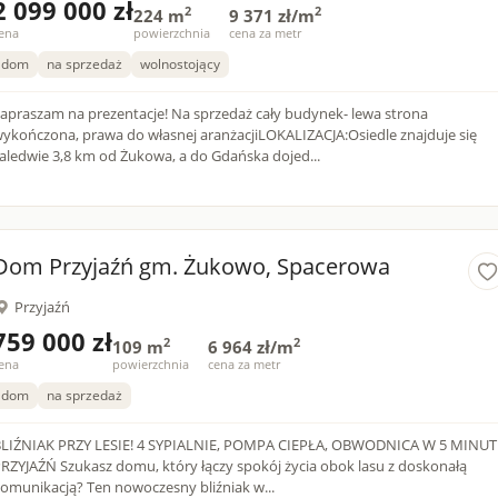
2 099 000 zł
2
2
224 m
9 371 zł/m
ena
powierzchnia
cena za metr
dom
na sprzedaż
wolnostojący
apraszam na prezentacje! Na sprzedaż cały budynek- lewa strona
ykończona, prawa do własnej aranżacjiLOKALIZACJA:Osiedle znajduje się
aledwie 3,8 km od Żukowa, a do Gdańska dojed...
Dom Przyjaźń gm. Żukowo, Spacerowa
Przyjaźń
759 000 zł
2
2
109 m
6 964 zł/m
ena
powierzchnia
cena za metr
dom
na sprzedaż
LIŹNIAK PRZY LESIE! 4 SYPIALNIE, POMPA CIEPŁA, OBWODNICA W 5 MINUT 
Ń Szukasz domu, który łączy spokój życia obok lasu z doskonałą
omunikacją? Ten nowoczesny bliźniak w...