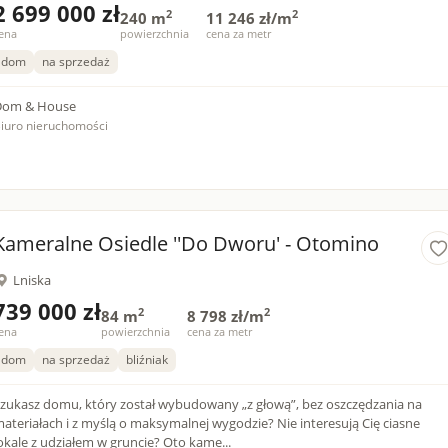
2 699 000 zł
2
2
240 m
11 246 zł/m
ena
powierzchnia
cena za metr
dom
na sprzedaż
Dom & House
iuro nieruchomości
Kameralne Osiedle ''Do Dworu' - Otomino
Lniska
739 000 zł
2
2
84 m
8 798 zł/m
ena
powierzchnia
cena za metr
dom
na sprzedaż
bliźniak
zukasz domu, który został wybudowany „z głową”, bez oszczędzania na
ateriałach i z myślą o maksymalnej wygodzie? Nie interesują Cię ciasne
lokale z udziałem w gruncie? Oto kame...