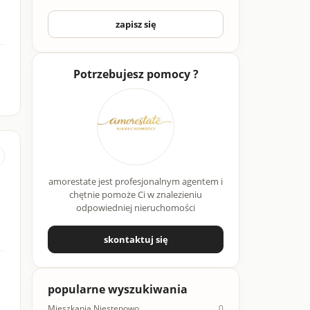
zapisz się
Potrzebujesz pomocy ?
amorestate jest profesjonalnym agentem i
chętnie pomoże Ci w znalezieniu
odpowiedniej nieruchomości
skontaktuj się
popularne wyszukiwania
Mieszkania Niestępowo
0