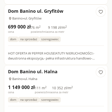
funkcjonalny układ pomieszczeń- szybki termin wydania-
ogródek- miejsce p...
Dom Banino ul. Gryfitów
Banino
»
ul. Gryfitów
699 000 zł
2
2
76 m
9 198 zł/m
cena
powierzchnia
cena za metr
dom
na sprzedaż
szeregowiec
HOT OFERTA W PEPPER HOUSE!ATUTY NIERUCHOMOŚCI:-
dwustronna ekspozycja,- pełna infrastruktura handlowo-
usługowa,- ogromne możliwości aranżacyjne,- cicha i spokojna
okolica,- ogród.C...
Dom Banino ul. Halna
Banino
»
ul. Halna
1 149 000 zł
2
2
111 m
10 352 zł/m
cena
powierzchnia
cena za metr
dom
na sprzedaż
szeregowiec