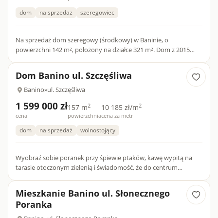
dom
na sprzedaż
szeregowiec
Na sprzedaż dom szeregowy (środkowy) w Baninie, o
powierzchni 142 m², położony na działce 321 m². Dom z 2015
roku, bezczynszowy, w pełni wykończony i gotowy do
wprowadzenia - sprze...
Dom Banino ul. Szczęśliwa
Banino
»
ul. Szczęśliwa
1 599 000 zł
2
2
157 m
10 185 zł/m
cena
powierzchnia
cena za metr
dom
na sprzedaż
wolnostojący
Wyobraź sobie poranek przy śpiewie ptaków, kawę wypitą na
tarasie otoczonym zielenią i świadomość, że do centrum
Gdańska dotrzesz w zaledwie 25 minut. Ten wyjątkowy dom w
Baninie t...
Mieszkanie Banino ul. Słonecznego
Poranka