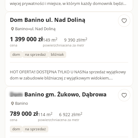
więcej prywatności i miejsce, w którym każdy domownik będzie
miał swoją przestrzeń. A co, jeśli ten sam komfort możesz mi...
Dom Banino ul. Nad Doliną
Banino
»
ul. Nad Doliną
1 399 000 zł
2
2
149 m
9 390 zł/m
cena
powierzchnia
cena za metr
dom
na sprzedaż
bliźniak
HOT OFERTA!! DOSTĘPNA TYLKO U NAS!Na sprzedaż wyjątkowy
dom w zabudowie bliźniaczej z wyjątkowym widokiem,
usytuowany na skraju lasu!ATUTY NIERUCHOMOŚCI:-
Przepiękny widok!- Duży,...
Dom Banino gm. Żukowo, Dąbrowa
Nowe
Banino
789 000 zł
2
2
114 m
6 922 zł/m
cena
powierzchnia
cena za metr
dom
na sprzedaż