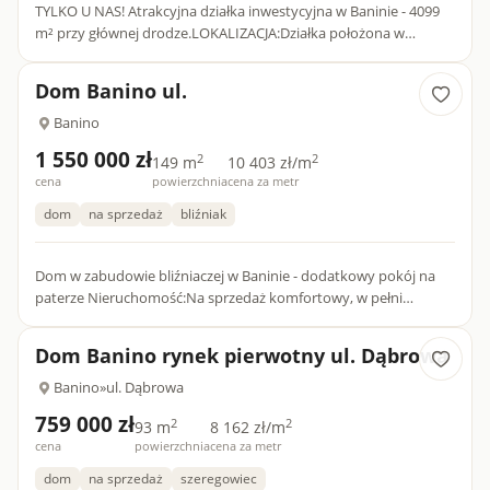
TYLKO U NAS! Atrakcyjna działka inwestycyjna w Baninie - 4099
m² przy głównej drodze.LOKALIZACJA:Działka położona w
Baninie w doskonałej lokalizacji, tuż przy głównej drodze o bard...
Dom Banino ul.
Banino
1 550 000 zł
2
2
149 m
10 403 zł/m
cena
powierzchnia
cena za metr
dom
na sprzedaż
bliźniak
Dom w zabudowie bliźniaczej w Baninie - dodatkowy pokój na
paterze Nieruchomość:Na sprzedaż komfortowy, w pełni
wykończony dom w zabudowie bliźniaczej (lewy segment) o
powierzchni...
Dom Banino rynek pierwotny ul. Dąbrowa
Banino
»
ul. Dąbrowa
759 000 zł
2
2
93 m
8 162 zł/m
cena
powierzchnia
cena za metr
dom
na sprzedaż
szeregowiec