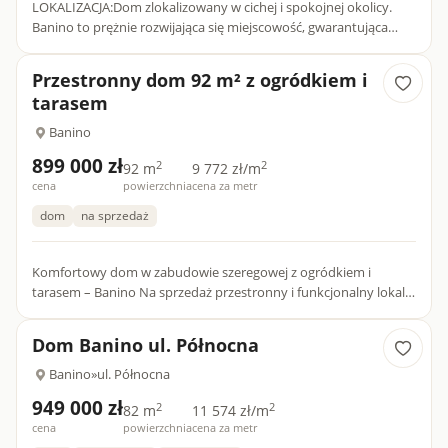
LOKALIZACJA:Dom zlokalizowany w cichej i spokojnej okolicy.
Banino to prężnie rozwijająca się miejscowość, gwarantująca
szybki dojazd do Trójmiasta i lotniska. W okolicy pełne zapl...
Przestronny dom 92 m² z ogródkiem i
tarasem
Banino
899 000 zł
2
2
92 m
9 772 zł/m
cena
powierzchnia
cena za metr
dom
na sprzedaż
Komfortowy dom w zabudowie szeregowej z ogródkiem i
tarasem – Banino Na sprzedaż przestronny i funkcjonalny lokal
mieszkalny, położony w spokojnej i rodzinnej części Banina.
Nieru...
Dom Banino ul. Północna
Banino
»
ul. Północna
949 000 zł
2
2
82 m
11 574 zł/m
cena
powierzchnia
cena za metr