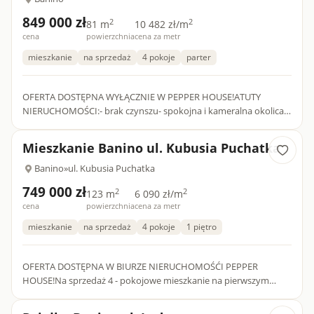
849 000 zł
2
2
81 m
10 482 zł/m
cena
powierzchnia
cena za metr
mieszkanie
na sprzedaż
4 pokoje
parter
OFERTA DOSTĘPNA WYŁĄCZNIE W PEPPER HOUSE!ATUTY
NIERUCHOMOŚCI:- brak czynszu- spokojna i kameralna okolica-
funkcjonalny układ pomieszczeń- szybki termin wydania-
ogródek- parkingow...
Mieszkanie Banino ul. Kubusia Puchatka
Banino
»
ul. Kubusia Puchatka
749 000 zł
2
2
123 m
6 090 zł/m
cena
powierzchnia
cena za metr
mieszkanie
na sprzedaż
4 pokoje
1 piętro
OFERTA DOSTĘPNA W BIURZE NIERUCHOMOŚĆI PEPPER
HOUSE!Na sprzedaż 4 - pokojowe mieszkanie na pierwszym
piętrze w zabudowie szeregowej.ATUTY NIERUCHOMOŚCI:-
prywatny ogrodzony ogródek...