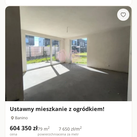
Ustawny mieszkanie z ogródkiem!
Banino
604 350 zł
2
2
79 m
7 650 zł/m
cena
powierzchnia
cena za metr