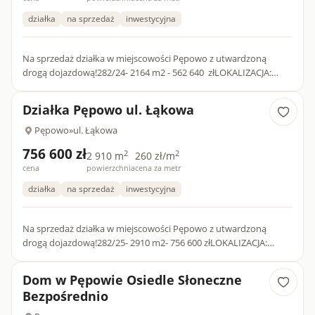
działka
na sprzedaż
inwestycyjna
Na sprzedaż działka w miejscowości Pępowo z utwardzoną
drogą dojazdową!282/24- 2164 m2 - 562 640 złLOKALIZACJA:
Działka położona w pięknej, kaszubskiej wsi Pępowo w gminie
Żukowo....
Działka Pępowo ul. Łąkowa
Pępowo
»
ul. Łąkowa
756 600 zł
2
2
2 910 m
260 zł/m
cena
powierzchnia
cena za metr
działka
na sprzedaż
inwestycyjna
Na sprzedaż działka w miejscowości Pępowo z utwardzoną
drogą dojazdową!282/25- 2910 m2- 756 600 złLOKALIZACJA:
Działka położona w pięknej, kaszubskiej wsi Pępowo w gminie
Żukowo. B...
Dom w Pępowie Osiedle Słoneczne
Bezpośrednio