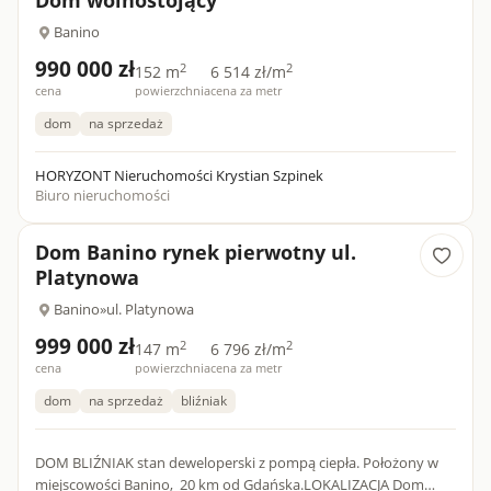
Dom wolnostojący
Banino
990 000 zł
2
2
152 m
6 514 zł/m
cena
powierzchnia
cena za metr
dom
na sprzedaż
HORYZONT Nieruchomości Krystian Szpinek
Biuro nieruchomości
Dom Banino rynek pierwotny ul.
Platynowa
Banino
»
ul. Platynowa
999 000 zł
2
2
147 m
6 796 zł/m
cena
powierzchnia
cena za metr
dom
na sprzedaż
bliźniak
DOM BLIŹNIAK stan deweloperski z pompą ciepła. Położony w
miejscowości Banino, 20 km od Gdańska.LOKALIZACJA Dom