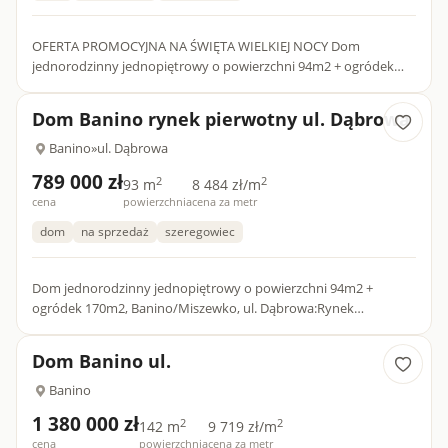
OFERTA PROMOCYJNA NA ŚWIĘTA WIELKIEJ NOCY Dom
jednorodzinny jednopiętrowy o powierzchni 94m2 + ogródek
75m2, Banino/Miszewko, ul. Dąbrowa:Rynek pierwotny,
kupujący zwolniony z poda...
Dom Banino rynek pierwotny ul. Dąbrowa
Banino
»
ul. Dąbrowa
789 000 zł
2
2
93 m
8 484 zł/m
cena
powierzchnia
cena za metr
dom
na sprzedaż
szeregowiec
Dom jednorodzinny jednopiętrowy o powierzchni 94m2 +
ogródek 170m2, Banino/Miszewko, ul. Dąbrowa:Rynek
pierwotny, kupujący zwolniony z podatku PCC- dom nowy, stan
deweloperski- ene...
Dom Banino ul.
Banino
1 380 000 zł
2
2
142 m
9 719 zł/m
cena
powierzchnia
cena za metr