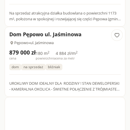
Na sprzedaż atrakcyjna działka budowlana o powierzchni 1173
m², położona w spokojnej i rozwijającej się części Pępowa (gmina
Żukowo). Teren objęty jest miejscowym planem zagospodar...
Dom Pępowo ul. Jaśminowa
Pępowo
»
ul. Jaśminowa
879 000 zł
2
2
180 m
4 884 zł/m
cena
powierzchnia
cena za metr
dom
na sprzedaż
bliźniak
UROKLIWY DOM IDEALNY DLA RODZINY ! STAN DEWELOPERSKI
- KAMERALNA OKOLICA - ŚWIETNE POŁĄCZENIE Z TRÓJMIASTEM
- oferta dotyczy prawej połówki bliźniaka.DOM: Na sprzedaż
urokliwy dom...