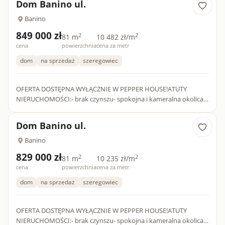
Dom Banino ul.
Banino
849 000 zł
2
2
81 m
10 482 zł/m
cena
powierzchnia
cena za metr
dom
na sprzedaż
szeregowiec
OFERTA DOSTĘPNA WYŁĄCZNIE W PEPPER HOUSE!ATUTY
NIERUCHOMOŚCI:- brak czynszu- spokojna i kameralna okolica-
funkcjonalny układ pomieszczeń- szybki termin wydania-
ogródek- parkingow...
Dom Banino ul.
Banino
829 000 zł
2
2
81 m
10 235 zł/m
cena
powierzchnia
cena za metr
dom
na sprzedaż
szeregowiec
OFERTA DOSTĘPNA WYŁĄCZNIE W PEPPER HOUSE!ATUTY
NIERUCHOMOŚCI:- brak czynszu- spokojna i kameralna okolica-