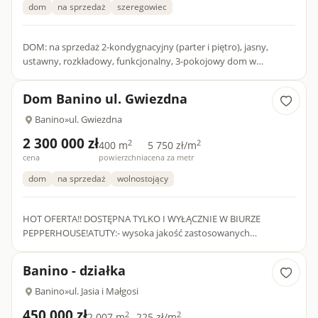
dom
na sprzedaż
szeregowiec
DOM: na sprzedaż 2-kondygnacyjny (parter i piętro), jasny,
ustawny, rozkładowy, funkcjonalny, 3-pokojowy dom w
zabudowie szeregowej (segment skrajny) usytuowany w Baninie
(powiat k...
Dom Banino ul. Gwiezdna
Banino
»
ul. Gwiezdna
2 300 000 zł
2
2
400 m
5 750 zł/m
cena
powierzchnia
cena za metr
dom
na sprzedaż
wolnostojący
HOT OFERTA!! DOSTĘPNA TYLKO I WYŁĄCZNIE W BIURZE
PEPPERHOUSE!ATUTY:- wysoka jakość zastosowanych
materiałów,- nowoczesny design,- duże okna,- funkcjonalny
rozkład pomieszczeń,- gar...
Banino - działka
Banino
»
ul. Jasia i Małgosi
450 000 zł
2
2
2 007 m
225 zł/m