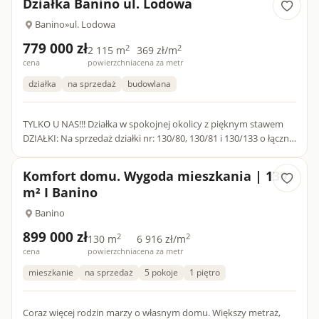
Działka Banino ul. Lodowa
Banino
»
ul. Lodowa
779 000 zł
2
2
2 115 m
369 zł/m
cena
powierzchnia
cena za metr
działka
na sprzedaż
budowlana
TYLKO U NAS!!! Działka w spokojnej okolicy z pięknym stawem
DZIAŁKI: Na sprzedaż działki nr: 130/80, 130/81 i 130/133 o łącznej
powierzchni 2115 m2. Teren jest prawie płaski, aktua...
Komfort domu. Wygoda mieszkania | 130
m² I Banino
Banino
899 000 zł
2
2
130 m
6 916 zł/m
cena
powierzchnia
cena za metr
mieszkanie
na sprzedaż
5 pokoje
1 piętro
Coraz więcej rodzin marzy o własnym domu. Większy metraż,