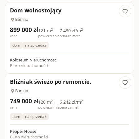
Idealne miejsce dla osób ceniących ciszę i spokój, a jednocześ...
Dom wolnostojący
Banino
899 000 zł
2
2
121 m
7 430 zł/m
cena
powierzchnia
cena za metr
dom
na sprzedaż
Koloseum Nieruchomości
Biuro nieruchomości
Bliźniak świeżo po remoncie.
Banino
749 000 zł
2
2
120 m
6 242 zł/m
cena
powierzchnia
cena za metr
dom
na sprzedaż
Pepper House
Biuro nieruchomości