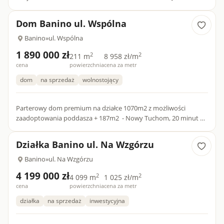
położony w miejscowości Banino na terenie gminy Żukowo, w
otoczeni...
Dom Banino ul. Wspólna
Banino
»
ul. Wspólna
1 890 000 zł
2
2
211 m
8 958 zł/m
cena
powierzchnia
cena za metr
dom
na sprzedaż
wolnostojący
Parterowy dom premium na działce 1070m2 z możliwości
zaadoptowania poddasza + 187m2 - Nowy Tuchom, 20 minut od
GdańskaNa sprzedaż nowoczesny, energooszczędny dom
jednorodzinny poł...
Działka Banino ul. Na Wzgórzu
Banino
»
ul. Na Wzgórzu
4 199 000 zł
2
2
4 099 m
1 025 zł/m
cena
powierzchnia
cena za metr
działka
na sprzedaż
inwestycyjna