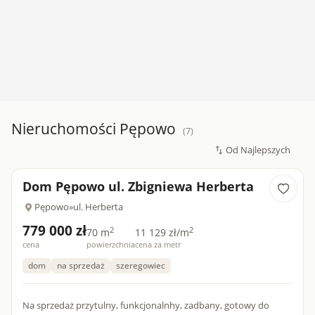
Nieruchomości Pępowo
(7)
Dom Pępowo ul. Zbigniewa Herberta
Pępowo
»
ul. Herberta
779 000 zł
2
2
70 m
11 129 zł/m
cena
powierzchnia
cena za metr
dom
na sprzedaż
szeregowiec
Na sprzedaż przytulny, funkcjonalnhy, zadbany, gotowy do