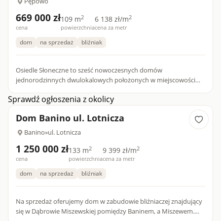
Pępowo
669 000 zł
2
2
109 m
6 138 zł/m
cena
powierzchnia
cena za metr
dom
na sprzedaż
bliźniak
Osiedle Słoneczne to sześć nowoczesnych domów
jednorodzinnych dwulokalowych położonych w miejscowości
Pępowo przy ulicy Słoneczny Stok. Oferujemy Państwu zgrabny
Sprawdź ogłoszenia z okolicy
dom o funkcjonaln...
Dom Banino ul. Lotnicza
Banino
»
ul. Lotnicza
1 250 000 zł
2
2
133 m
9 399 zł/m
cena
powierzchnia
cena za metr
dom
na sprzedaż
bliźniak
Na sprzedaż oferujemy dom w zabudowie bliźniaczej znajdujący
się w Dąbrowie Miszewskiej pomiędzy Baninem, a Miszewem.