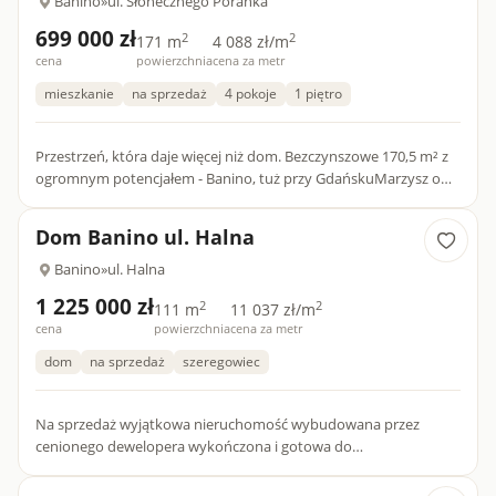
Banino
»
ul. Słonecznego Poranka
699 000 zł
2
2
171 m
4 088 zł/m
cena
powierzchnia
cena za metr
mieszkanie
na sprzedaż
4 pokoje
1 piętro
Przestrzeń, która daje więcej niż dom. Bezczynszowe 170,5 m² z
ogromnym potencjałem - Banino, tuż przy GdańskuMarzysz o
miejscu, które łączy przestrzeń domu jednorodzinnego z
wygod...
Dom Banino ul. Halna
Banino
»
ul. Halna
1 225 000 zł
2
2
111 m
11 037 zł/m
cena
powierzchnia
cena za metr
dom
na sprzedaż
szeregowiec
Na sprzedaż wyjątkowa nieruchomość wybudowana przez
cenionego dewelopera wykończona i gotowa do
zamieszkania.Jeżeli cenisz sobie ciszę i kontakt z naturą polecam
dom z ogródkiem pr...