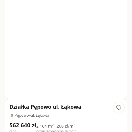
Działka Pępowo ul. Łąkowa
Pępowo
»
ul. Łąkowa
562 640 zł
2
2
2 164 m
260 zł/m
cena
powierzchnia
cena za metr