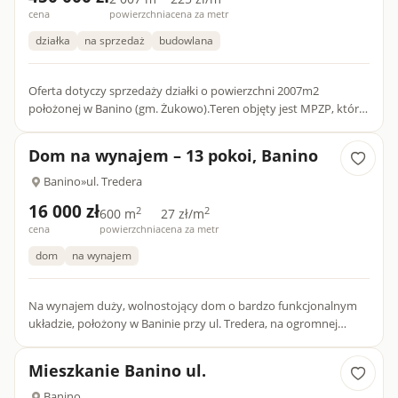
cena
powierzchnia
cena za metr
działka
na sprzedaż
budowlana
Oferta dotyczy sprzedaży działki o powierzchni 2007m2
położonej w Banino (gm. Żukowo).Teren objęty jest MPZP, który
przewiduje w tym rejonie zabudowę o następujących warunkach
.WAR...
Dom na wynajem – 13 pokoi, Banino
Banino
»
ul. Tredera
16 000 zł
2
2
600 m
27 zł/m
cena
powierzchnia
cena za metr
dom
na wynajem
Na wynajem duży, wolnostojący dom o bardzo funkcjonalnym
układzie, położony w Baninie przy ul. Tredera, na ogromnej
działce o powierzchni 2000 m². Po remoncie • 3 kuchnie • 3 łazi...
Mieszkanie Banino ul.
Banino