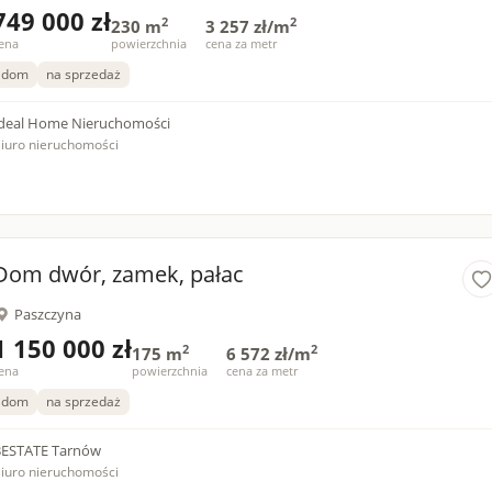
749 000 zł
2
2
230 m
3 257 zł/m
ena
powierzchnia
cena za metr
dom
na sprzedaż
deal Home Nieruchomości
iuro nieruchomości
Dom dwór, zamek, pałac
Paszczyna
1 150 000 zł
2
2
175 m
6 572 zł/m
ena
powierzchnia
cena za metr
dom
na sprzedaż
BESTATE Tarnów
iuro nieruchomości