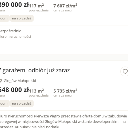
890 000 zł
2
2
117 m
7 607 zł/m
ena
powierzchnia
cena za metr
dom
na sprzedaż
ezpośrednio
iuro nieruchomości
Z garażem, odbiór już zaraz
Głogów Małopolski
648 000 zł
2
2
113 m
5 735 zł/m
ena
powierzchnia
cena za metr
dom
na sprzedaż
iuro nieruchomości Pierwsze Piętro przedstawia ofertę domu w zabudowie
zeregowej w miejscowości Głogów Małopolski w stanie deweloperskim - na
przedaż. Kupujący nie płaci podatku...