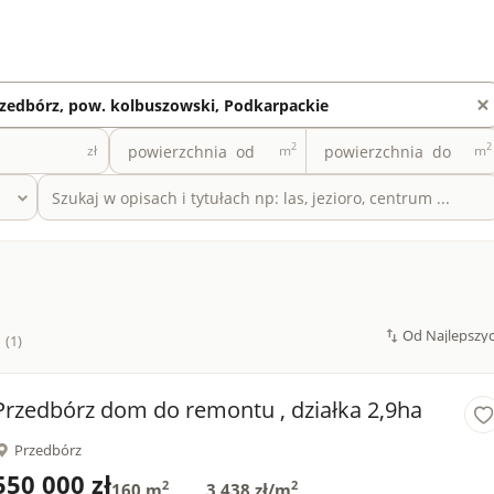
2
2
zł
m
m
(1)
Przedbórz dom do remontu , działka 2,9ha
Przedbórz
550 000 zł
2
2
160 m
3 438 zł/m