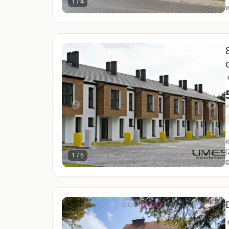
1 / 4
c
K
(
1 / 6