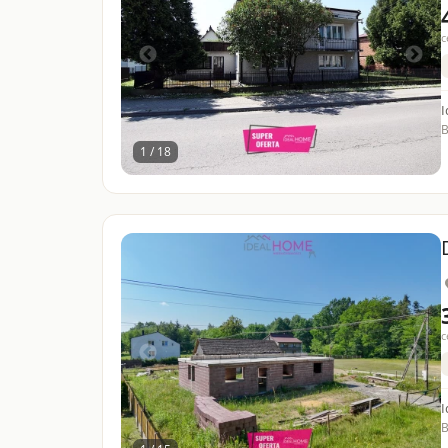
c
I
B
1 / 18
c
I
B