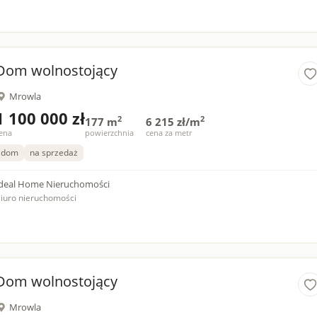
Dom wolnostojący
Mrowla
1 100 000 zł
2
2
177 m
6 215 zł/m
ena
powierzchnia
cena za metr
dom
na sprzedaż
deal Home Nieruchomości
iuro nieruchomości
Dom wolnostojący
Mrowla