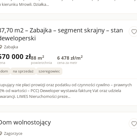
w kierunku Mrowli. Działka...
87,70 m2 – Zabajka – segment skrajny – stan
deweloperski
Zabajka
570 000 zł
2
2
88 m
6 478 zł/m
ena
powierzchnia
cena za metr
dom
na sprzedaż
szeregowiec
upujący nie płaci prowizji oraz podatku od czynności cywilno – prawnych
2% od wartości – PCC) Deweloper wystawia fakturę Vat oraz udziela
gwarancji. LIMES Nieruchomości preze...
Dom wolnostojący
Zagorzyce