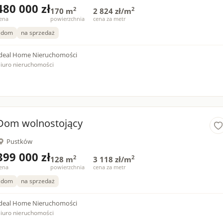
480 000 zł
2
2
170 m
2 824 zł/m
ena
powierzchnia
cena za metr
dom
na sprzedaż
deal Home Nieruchomości
iuro nieruchomości
Dom wolnostojący
Pustków
399 000 zł
2
2
128 m
3 118 zł/m
ena
powierzchnia
cena za metr
dom
na sprzedaż
deal Home Nieruchomości
iuro nieruchomości