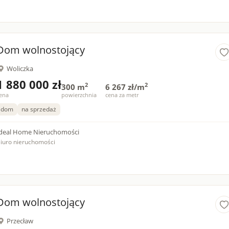
Dom wolnostojący
Woliczka
1 880 000 zł
2
2
300 m
6 267 zł/m
ena
powierzchnia
cena za metr
dom
na sprzedaż
deal Home Nieruchomości
iuro nieruchomości
Dom wolnostojący
Przecław