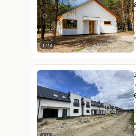
c
B
B
1 / 13
c
B
s
s
1 / 8