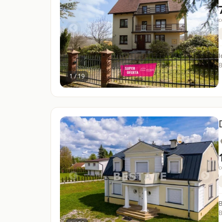
c
I
B
1 / 19
c
B