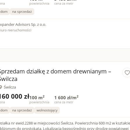
ena
powierzchnia
cena za metr
dom
na sprzedaż
xpander Advisors Sp. z o.o.
iuro nieruchomości
Sprzedam działkę z domem drewnianym –
Świlcza
Świlcza
160 000 zł
2
2
100 m
1 600 zł/m
ena
powierzchnia
cena za metr
dom
na sprzedaż
wolnostojący
ziałka nr ewid.2288 w miejscowości Świlcza. Powierzchnia 600 m2 w kształci
bliżonym do prostokąta. Lokalizacja bezpośrednio przy drodze powiatowej