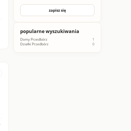
zapisz się
popularne wyszukiwania
Domy Przedbórz
1
Działki Przedbórz
0
e