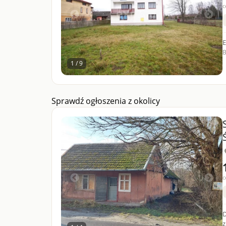
c
E
B
1 / 9
Sprawdź ogłoszenia z okolicy
c
D
z