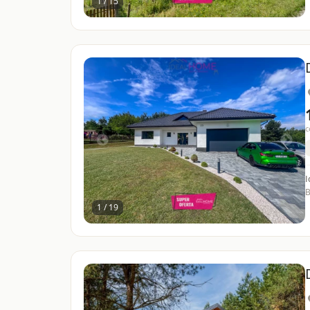
1 / 15
c
I
B
1 / 19