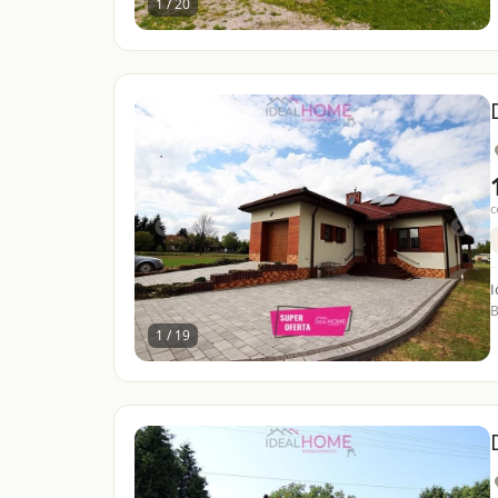
1 / 20
c
I
B
1 / 19