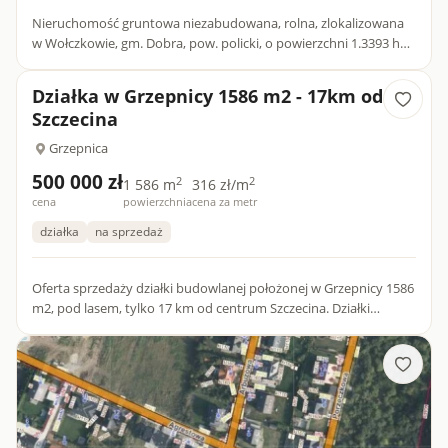
Nieruchomość gruntowa niezabudowana, rolna, zlokalizowana
w Wołczkowie, gm. Dobra, pow. policki, o powierzchni 1.3393 ha.
Rodzaje użytków,tj Ł IV i Ł V.Działka zlokalizowana w r...
Działka w Grzepnicy 1586 m2 - 17km od
Szczecina
Grzepnica
500 000 zł
2
2
1 586 m
316 zł/m
cena
powierzchnia
cena za metr
działka
na sprzedaż
Oferta sprzedaży działki budowlanej położonej w Grzepnicy 1586
m2, pod lasem, tylko 17 km od centrum Szczecina. Działki
uzbrojone z planem zagospodarowania przestrzennego z przez...