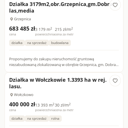
zagospodarowani...
Działka 3179m2,obr.Grzepnica,gm.Dobra,
las,media
Grzepnica
683 485 zł
2
2
3 179 m
215 zł/m
cena
powierzchnia
cena za metr
działka
na sprzedaż
budowlana
Proponujemy do zakupu nieruchomość gruntową
niezabudowaną zlokalizowaną w obrębie Grzepnica, gm. Dobra,
powiat policki, ul. Agatowa, o powierzchni 0.3179 ha. Użytek R V,
RVI łączni...
Działka w Wołczkowie 1.3393 ha w rej.
lasu.
Wołczkowo
400 000 zł
2
2
13 393 m
30 zł/m
cena
powierzchnia
cena za metr
działka
na sprzedaż
rolna