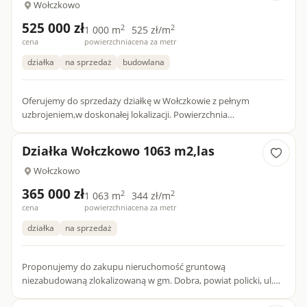
Wołczkowo
525 000 zł
2
2
1 000 m
525 zł/m
cena
powierzchnia
cena za metr
działka
na sprzedaż
budowlana
Oferujemy do sprzedaży działkę w Wołczkowie z pełnym
uzbrojeniem,w doskonałej lokalizacji. Powierzchnia
1000m2,kształt prostokata, wymiary 22m x 46m.Świetny dojazd
drogą asfaltową....
Działka Wołczkowo 1063 m2,las
Wołczkowo
365 000 zł
2
2
1 063 m
344 zł/m
cena
powierzchnia
cena za metr
działka
na sprzedaż
Proponujemy do zakupu nieruchomość gruntową
niezabudowaną zlokalizowaną w gm. Dobra, powiat policki, ul.
Łąkowa, o powierzchni 0.1063 ha. Użytek ŁIV.Brak planu