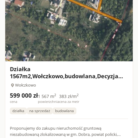
Działka
1567m2,Wołczkowo,budowlana,Decyzja
w.z.,
Wołczkowo
599 000 zł
2
2
1 567 m
383 zł/m
cena
powierzchnia
cena za metr
działka
na sprzedaż
budowlana
Proponujemy do zakupu nieruchomość gruntową
niezabudowaną zlokalizowaną w gm. Dobra, powiat policki,