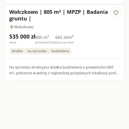
obręb Wołczkowo, o powierzchni 1567 m 2, 0.1567 ha. Rodzaje
użytków: RIV b.W ot...
Wołczkowo | 805 m² | MPZP | Badania
gruntu |
Wołczkowo
535 000 zł
2
2
805 m
665 zł/m
cena
powierzchnia
cena za metr
działka
na sprzedaż
budowlana
Na sprzedaż atrakcyjna działka budowlana o powierzchni 805
m², położona w jednej z najbardziej pożądanych lokalizacji pod
Szczecinem – Wołczkowie, w gminie Dobra, przy ul. Ogrodowe...