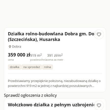
Działka rolno-budowlana Dobra gm. Dobra
(Szczecińska), Husarska
Dobra
359 000 zł
2
2
919 m
391 zł/m
cena
powierzchnia
cena za metr
działka
na sprzedaż
rolna
Przedstawiamy przepięknie położoną, niezabudowaną działkę o
powierzchni 919 m2 w jednej z najbardziej poszukiwanych
lokalizacji, na bliskich obrzeżach Szczecina - w miejscowości Do...
Sprawdź ogłoszenia z okolicy
Wołczkowo działka z pełnym uzbrojeniem.