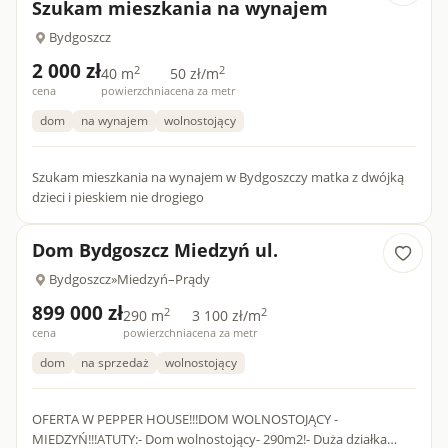
Szukam mieszkania na wynajem
Bydgoszcz
2 000 zł
2
2
40 m
50 zł/m
cena
powierzchnia
cena za metr
dom
na wynajem
wolnostojący
Szukam mieszkania na wynajem w Bydgoszczy matka z dwójką
dzieci i pieskiem nie drogiego
Dom Bydgoszcz Miedzyń ul.
Bydgoszcz
»
Miedzyń–Prądy
899 000 zł
2
2
290 m
3 100 zł/m
cena
powierzchnia
cena za metr
dom
na sprzedaż
wolnostojący
OFERTA W PEPPER HOUSE!!!DOM WOLNOSTOJĄCY -
MIEDZYŃ!!!ATUTY:- Dom wolnostojący- 290m2!- Duża działka