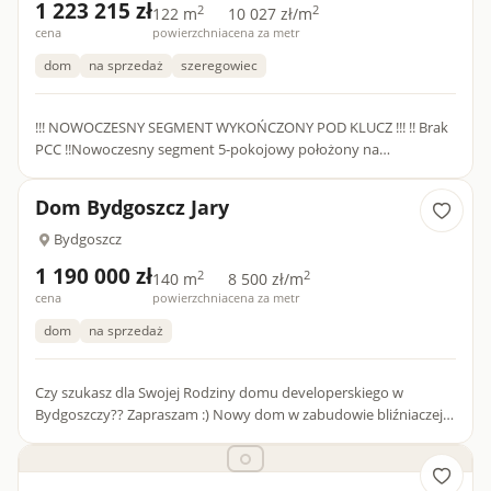
1 223 215 zł
2
2
122 m
10 027 zł/m
cena
powierzchnia
cena za metr
dom
na sprzedaż
szeregowiec
!!! NOWOCZESNY SEGMENT WYKOŃCZONY POD KLUCZ !!! !! Brak
PCC !!Nowoczesny segment 5-pokojowy położony na
kameralnym osiedlu Pod skarpą to idealna propozycja dla
rozwijającej się rod...
Dom Bydgoszcz Jary
Bydgoszcz
1 190 000 zł
2
2
140 m
8 500 zł/m
cena
powierzchnia
cena za metr
dom
na sprzedaż
Czy szukasz dla Swojej Rodziny domu developerskiego w
Bydgoszczy?? Zapraszam :) Nowy dom w zabudowie bliźniaczej
140m2 (122m2) stan developerski zaawansowany Jar...