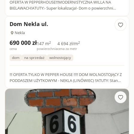
OFERTA W PEPPERHOUSE!!!MODERNISTYCZNA WILLA NA
BIELAWACH!ATUTY:- Super lokalizacja!- Dom o powierzchni
180m2!- Działka 1200m2!- 5 nieprzechodnich pokoi!- 3 łazienki!-
Garaż w bryle...
Dom Nekla ul.
Nekla
690 000 zł
2
2
147 m
4 694 zł/m
cena
powierzchnia
cena za metr
dom
na sprzedaż
wolnostojący
!!! OFERTA TYLKO W PEPPER HOUSE !!!!! DOM WOLNOSTOJĄCY Z
PODDASZEM UŻYTKOWYM - NEKLA (LINÓWIEC) !!ATUTY: Stan
wykończenia - standard wyższy niż deweloperski - gładzie,
stolarka dr...