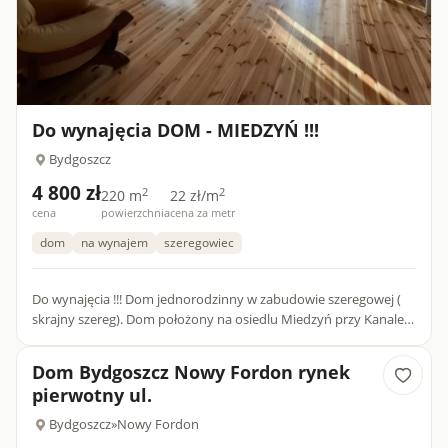
Do wynajęcia DOM - MIEDZYŃ !!!
Bydgoszcz
4 800 zł
2
2
220 m
22 zł/m
cena
powierzchnia
cena za metr
dom
na wynajem
szeregowiec
Do wynajęcia !!! Dom jednorodzinny w zabudowie szeregowej (
skrajny szereg). Dom położony na osiedlu Miedzyń przy Kanale
Bydgoskim. Dom trzykondygnacyjny o powierzchni 220 m2 ....
Dom Bydgoszcz Nowy Fordon rynek
pierwotny ul.
Bydgoszcz
»
Nowy Fordon