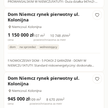
PROWANSALSKIM W NIEMCZU!!ATUTY:- Duża działka 947m2!-
Pożądana lokalizacja!- Pełna infrastruktura usługowo-handlowa
w pobliżu!CHARAKTERY...
Dom Niemcz rynek pierwotny ul.
Kolonijna
Niemcz
»
ul. Kolonijna
1 150 000 zł
2
2
107 m
10 748 zł/m
cena
powierzchnia
cena za metr
dom
na sprzedaż
wolnostojący
!! NOWOCZESNY DOM - 5 POKOI Z GARAŻEM - DOMY W
NIEMCZU !!ATUTY: Standard niskoenergetyczny: doskonała
izolacja (styropian 20 cm) i okna 3-szybowe Ponadstandardowa
wysokość pomi...
Dom Niemcz rynek pierwotny ul.
Kolonijna
Niemcz
»
ul. Kolonijna
945 000 zł
2
2
109 m
8 670 zł/m
cena
powierzchnia
cena za metr