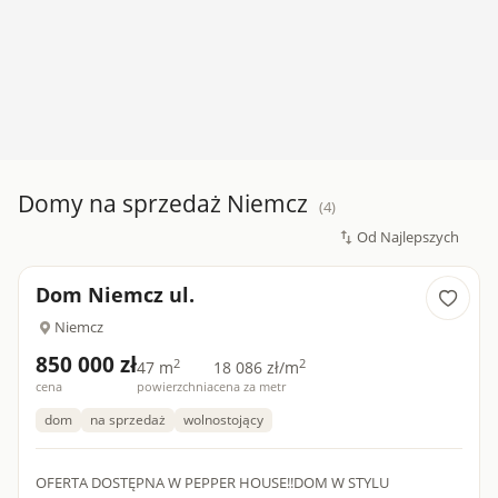
Domy na sprzedaż Niemcz
(4)
Dom Niemcz ul.
Niemcz
850 000 zł
2
2
47 m
18 086 zł/m
cena
powierzchnia
cena za metr
dom
na sprzedaż
wolnostojący
OFERTA DOSTĘPNA W PEPPER HOUSE!!DOM W STYLU