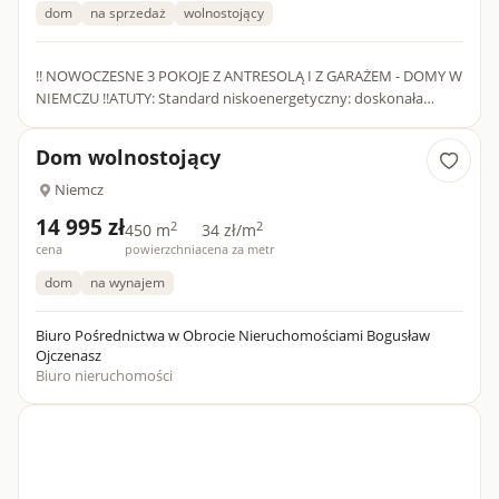
dom
na sprzedaż
wolnostojący
!! NOWOCZESNE 3 POKOJE Z ANTRESOLĄ I Z GARAŻEM - DOMY W
NIEMCZU !!ATUTY: Standard niskoenergetyczny: doskonała
izolacja (styropian 20 cm) i okna 3-szybowe Ponadstandardowa
wyso...
Dom wolnostojący
Niemcz
14 995 zł
2
2
450 m
34 zł/m
cena
powierzchnia
cena za metr
dom
na wynajem
Biuro Pośrednictwa w Obrocie Nieruchomościami Bogusław
Ojczenasz
Biuro nieruchomości