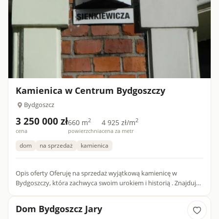
Kamienica w Centrum Bydgoszczy
Bydgoszcz
3 250 000 zł
2
2
660 m
4 925 zł/m
cena
powierzchnia
cena za metr
dom
na sprzedaż
kamienica
Opis oferty Oferuję na sprzedaż wyjątkową kamienicę w
Bydgoszczy, która zachwyca swoim urokiem i historią . Znajduje
się ona w Centrum Bydgoszczy przy ulicy Sienkiewicza nr. 6 i s...
Dom Bydgoszcz Jary