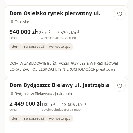
554m2- Dwustanowiskowy garaż w bryle budynku!- Media z sieci
miejskiej!- Bliskoś...
Dom Osielsko rynek pierwotny ul.
Osielsko
940 000 zł
2
2
125 m
7 520 zł/m
cena
powierzchnia
cena za metr
dom
na sprzedaż
wolnostojący
DOM W ZABUDOWIE BLIŹNIACZEJ PRZY LESIE W PRESTIŻOWEJ
LOKALIZACJI OSIELSKOATUTY NIERUCHOMOŚCI- prestiżowa
lokalizacja - sąsiedztwo lasu- ustawny rozkład 4 sypialni na górze-
nowocze...
Dom Bydgoszcz Bielawy ul. Jastrzębia
Bydgoszcz
»
Bielawy
»
ul. Jastrzębia
2 449 000 zł
2
2
180 m
13 606 zł/m
cena
powierzchnia
cena za metr
dom
na sprzedaż
wolnostojący