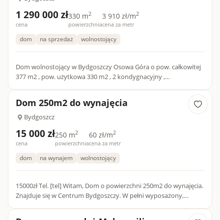
1 290 000 zł
2
2
330 m
3 910 zł/m
cena
powierzchnia
cena za metr
dom
na sprzedaż
wolnostojący
Dom wolnostojący w Bydgoszczy Osowa Góra o pow. całkowitej
377 m2 , pow. użytkowa 330 m2 , 2 kondygnacyjny ,
podpiwniczony na działce narożnej o pow. 395 m2 . Do działki
przylega...
Dom 250m2 do wynajęcia
Bydgoszcz
15 000 zł
2
2
250 m
60 zł/m
cena
powierzchnia
cena za metr
dom
na wynajem
wolnostojący
15000zł Tel. [tel] Witam, Dom o powierzchni 250m2 do wynajęcia.
Znajduje się w Centrum Bydgoszczy. W pełni wyposażony,
umeblowany, gotowy do zamieszkania ( 2 kuchnie, łazienki w...