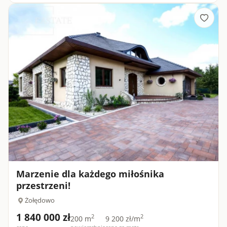
Marzenie dla każdego miłośnika
przestrzeni!
Żołędowo
1 840 000 zł
2
2
200 m
9 200 zł/m