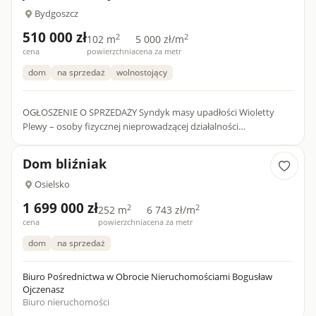
Bydgoszcz
510 000 zł
2
2
102 m
5 000 zł/m
cena
powierzchnia
cena za metr
dom
na sprzedaż
wolnostojący
OGŁOSZENIE O SPRZEDAŻY Syndyk masy upadłości Wioletty
Plewy – osoby fizycznej nieprowadzącej działalności
gospodarczej, oferuje na sprzedaż prawo własności
nieruchomości gruntow...
Dom bliźniak
Osielsko
1 699 000 zł
2
2
252 m
6 743 zł/m
cena
powierzchnia
cena za metr
dom
na sprzedaż
Biuro Pośrednictwa w Obrocie Nieruchomościami Bogusław
Ojczenasz
Biuro nieruchomości