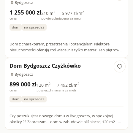
Bydgoszcz
1 255 000 zł
2
2
210 m
5 977 zł/m
cena
powierzchnia
cena za metr
dom
na sprzedaż
Dom z charakterem, przestrzenią i potencjałem! Niektóre
nieruchomości oferują coś więcej niż tylko metraż. Ten piętrowy
dom z lat 90. przyciąga uwagę swoją niepowtarzalną bryłą, f...
Dom Bydgoszcz Czyżkówko
Bydgoszcz
899 000 zł
2
2
120 m
7 492 zł/m
cena
powierzchnia
cena za metr
dom
na sprzedaż
Czy poszukujesz nowego domu w Bydgoszczy, w spokojnej
okolicy ?? Zapraszam... dom w zabudowie bliźniaczej 120 m2 - w
stanie developerskim na Czyżkówku- projekt indywi...