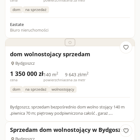
cena
powierzchnia
cena za metr
dom
na sprzedaż
Eastate
Biuro nieruchomości
dom wolnostojacy sprzedam
Bydgoszcz
1 350 000 zł
2
2
140 m
9 643 zł/m
cena
powierzchnia
cena za metr
dom
na sprzedaż
wolnostojący
Bydgoszcz, sprzedam bezpośrednio dom wolno stojący 140 m
,piwnica 70 m; piętrowy podpiwniczona całość , garaż ,
pomieszczenia gospodarcze.; media, dodatkowo kopana studnia
; dział...
Sprzedam dom wolnostojący w Bydgoszczy
Bydgoszcz