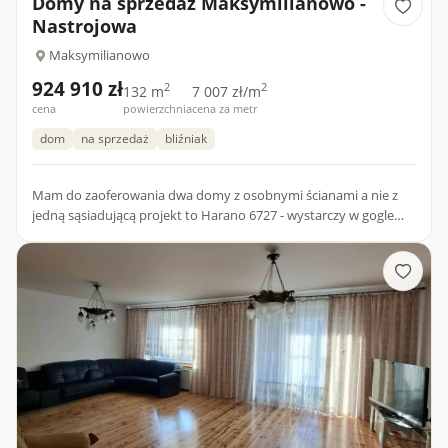
Domy na sprzedaż Maksymilianowo -
Nastrojowa
Maksymilianowo
924 910 zł
2
2
132 m
7 007 zł/m
cena
powierzchnia
cena za metr
dom
na sprzedaż
bliźniak
Mam do zaoferowania dwa domy z osobnymi ścianami a nie z
jedną sąsiadującą projekt to Harano 6727 - wystarczy w gogle
wpisać . Orzewanie gazowe podłogowe plus dodatkowe
grzejniki...