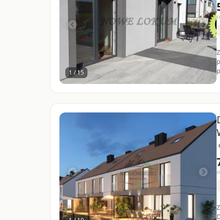
c
Z
p
p
1 / 15
c
Za
D