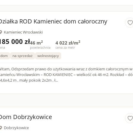
Działka ROD Kamieniec dom całoroczny
Kamieniec Wrocławski
185 000 zł
2
2
46 m
4 022 zł/m
ena
powierzchnia
cena za metr
dom
na sprzedaż
wolnostojący
przedam prawo do użytkowania wraz z domkiem całorocznym w
amieńcu Wrocławskim – ROD KAMIENIEC – wielkość ok 46 m2. Rozkład – dół
 4,6x4,2 m , mały pokoik 2x2m , ł...
Dom Dobrzykowice
Dobrzykowice