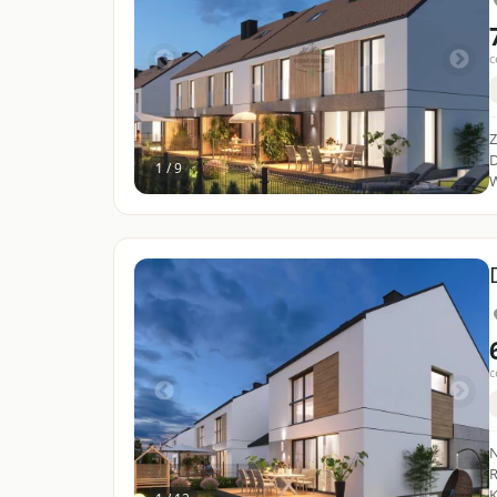
c
Za
D
1 / 9
W
c
N
Ryne
K