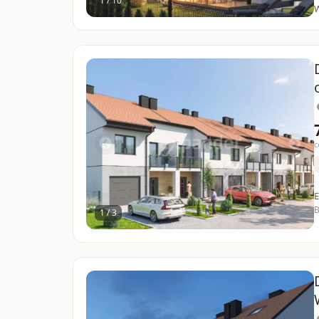
1 / 10
W
c
E
B
1 / 3