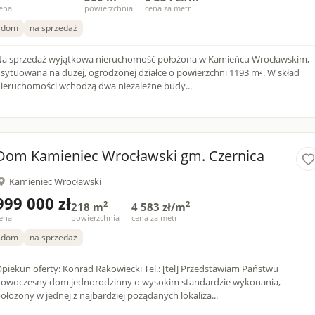
ena
powierzchnia
cena za metr
dom
na sprzedaż
a sprzedaż wyjątkowa nieruchomość położona w Kamieńcu Wrocławskim,
sytuowana na dużej, ogrodzonej działce o powierzchni 1193 m². W skład
ieruchomości wchodzą dwa niezależne budy...
Dom Kamieniec Wrocławski gm. Czernica
Kamieniec Wrocławski
999 000 zł
2
2
218 m
4 583 zł/m
ena
powierzchnia
cena za metr
dom
na sprzedaż
piekun oferty: Konrad Rakowiecki Tel.: [tel] Przedstawiam Państwu
owoczesny dom jednorodzinny o wysokim standardzie wykonania,
ołożony w jednej z najbardziej pożądanych lokaliza...