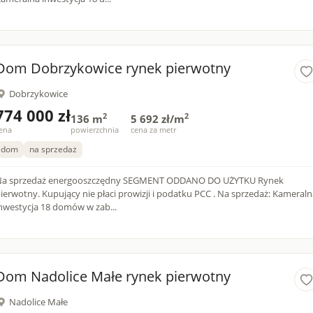
Dom Dobrzykowice rynek pierwotny
Dobrzykowice
774 000 zł
2
2
136 m
5 692 zł/m
ena
powierzchnia
cena za metr
dom
na sprzedaż
a sprzedaż energooszczędny SEGMENT ODDANO DO UŻYTKU Rynek
y. Kupujący nie płaci prowizji i podatku PCC . Na sprzedaż: Kameralna
nwestycja 18 domów w zab...
Dom Nadolice Małe rynek pierwotny
Nadolice Małe