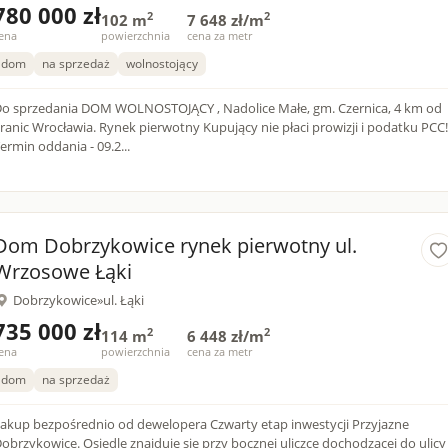
780 000 zł
2
2
102 m
7 648 zł/m
ena
powierzchnia
cena za metr
dom
na sprzedaż
wolnostojący
rzedania DOM WOLNOSTOJĄCY , Nadolice Małe, gm. Czernica, 4 km od
c Wrocławia. Rynek pierwotny Kupujący nie płaci prowizji i podatku PCC!
ermin oddania - 09.2...
Dom Dobrzykowice rynek pierwotny ul.
Wrzosowe Łąki
Dobrzykowice
»
ul. Łąki
735 000 zł
2
2
114 m
6 448 zł/m
ena
powierzchnia
cena za metr
dom
na sprzedaż
kup bezpośrednio od dewelopera Czwarty etap inwestycji Przyjazne
obrzykowice. Osiedle znajduje się przy bocznej uliczce dochodzącej do ulicy