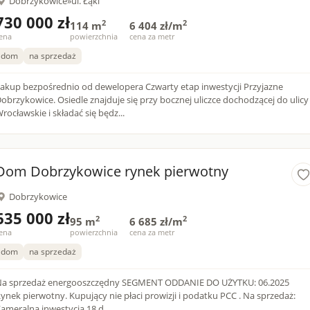
Dobrzykowice
»
ul. Łąki
730 000 zł
2
2
114 m
6 404 zł/m
ena
powierzchnia
cena za metr
dom
na sprzedaż
kup bezpośrednio od dewelopera Czwarty etap inwestycji Przyjazne
obrzykowice. Osiedle znajduje się przy bocznej uliczce dochodzącej do ulicy
rocławskie i składać się będz...
Dom Dobrzykowice rynek pierwotny
Dobrzykowice
635 000 zł
2
2
95 m
6 685 zł/m
ena
powierzchnia
cena za metr
dom
na sprzedaż
a sprzedaż energooszczędny SEGMENT ODDANIE DO UŻYTKU: 06.2025
k pierwotny. Kupujący nie płaci prowizji i podatku PCC . Na sprzedaż:
ameralna inwestycja 18 d...