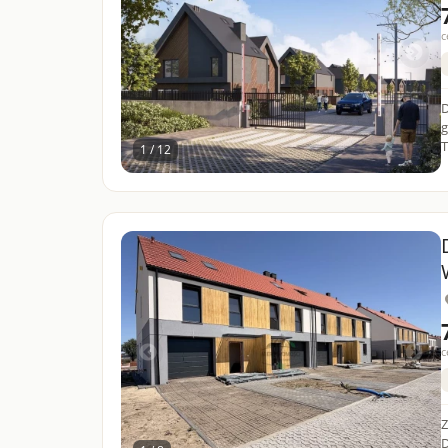
c
Do sp
grani
T
1 / 12
c
Za
D