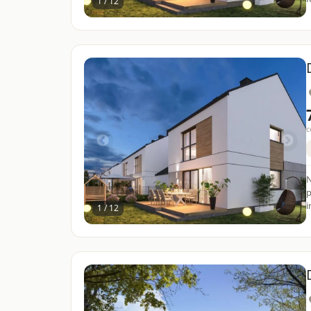
1 / 12
c
N
pierwotn
i
1 / 12