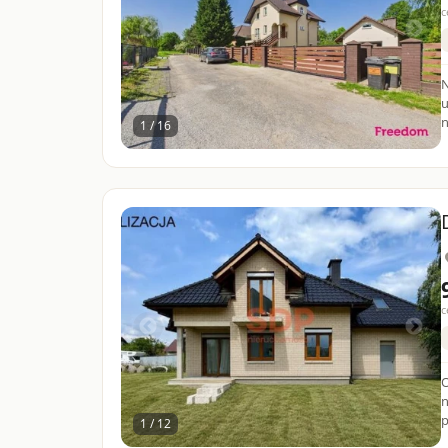
c
N
u
n
1 / 16
c
O
n
p
1 / 12