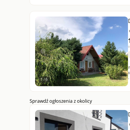
c
Witam, Ods
K
-
1 / 6
Sprawdź ogłoszenia z okolicy