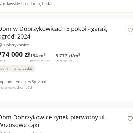
rocławskie i składać się będz...
Dom w Dobrzykowicach 5 pokoi - garaż,
ogród! 2024
Dobrzykowice
774 000 zł
2
2
134 m
5 777 zł/m
ena
powierzchnia
cena za metr
dom
na sprzedaż
xpander Advisors Sp. z o.o.
iuro nieruchomości
Dom Dobrzykowice rynek pierwotny ul.
Wrzosowe Łąki