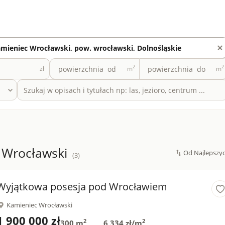
2
2
zł
m
m
 Wrocławski
(3)
Wyjątkowa posesja pod Wrocławiem
Kamieniec Wrocławski
1 900 000 zł
2
2
300 m
6 334 zł/m