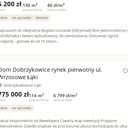
5 200 zł
2
2
130 m
40 zł/m
ena
powierzchnia
cena za metr
dom
na sprzedaż
bliźniak
apraszam do obejrzenia Bogdan Łosowski [tel] [email] Dom jednorodzinny (
ół bliźniaka ) świeżo wybudowany, do zamieszkania. Otoczenie, ogród ,
odjazdy - gotowe do ok 15 sierpn...
Dom Dobrzykowice rynek pierwotny ul.
Wrzosowe Łąki
Dobrzykowice
»
ul. Łąki
775 000 zł
2
2
114 m
6 799 zł/m
ena
powierzchnia
cena za metr
dom
na sprzedaż
kup bezpośrednio od dewelopera Czwarty etap inwestycji Przyjazne
obrzykowice. Osiedle znajduje się przy bocznej uliczce dochodzącej do ulicy