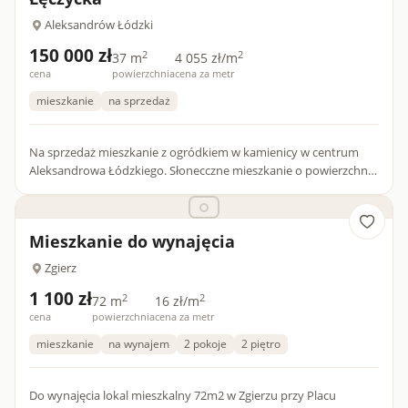
Aleksandrów Łódzki
150 000 zł
2
2
37 m
4 055 zł/m
cena
powierzchnia
cena za metr
mieszkanie
na sprzedaż
Na sprzedaż mieszkanie z ogródkiem w kamienicy w centrum
Aleksandrowa Łódzkiego. Słonecczne mieszkanie o powierzchni
37,8 m2 zlokalizowane w budynku z 1926 roku, który został
podz...
Mieszkanie do wynajęcia
Zgierz
1 100 zł
2
2
72 m
16 zł/m
cena
powierzchnia
cena za metr
mieszkanie
na wynajem
2 pokoje
2 piętro
Do wynajęcia lokal mieszkalny 72m2 w Zgierzu przy Placu