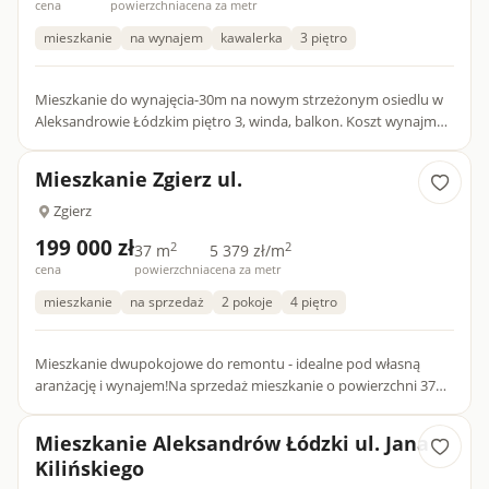
cena
powierzchnia
cena za metr
mieszkanie
na wynajem
kawalerka
3 piętro
Mieszkanie do wynajęcia-30m na nowym strzeżonym osiedlu w
Aleksandrowie Łódzkim piętro 3, winda, balkon. Koszt wynajmy
1500zł miesięcznie + czynsz 330 złotych + prąd według zużycia...
Mieszkanie Zgierz ul.
Zgierz
199 000 zł
2
2
37 m
5 379 zł/m
cena
powierzchnia
cena za metr
mieszkanie
na sprzedaż
2 pokoje
4 piętro
Mieszkanie dwupokojowe do remontu - idealne pod własną
aranżację i wynajem!Na sprzedaż mieszkanie o powierzchni 37
m², położone na 4. piętrze w zadbanym, ogrodzonym bloku.
Okna wyc...
Mieszkanie Aleksandrów Łódzki ul. Jana
Kilińskiego