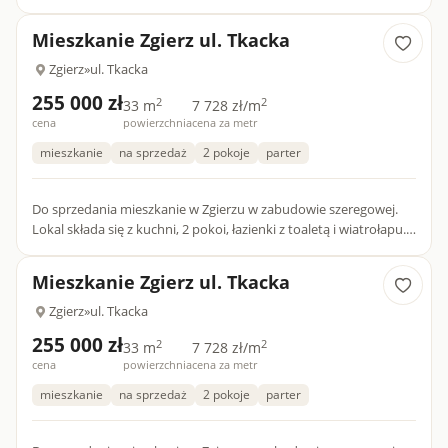
poszukiwanym, dwustronnym układzie (północ-południe),
położone na wyg...
Mieszkanie Zgierz ul. Tkacka
Zgierz
»
ul. Tkacka
255 000 zł
2
2
33 m
7 728 zł/m
cena
powierzchnia
cena za metr
mieszkanie
na sprzedaż
2 pokoje
parter
Do sprzedania mieszkanie w Zgierzu w zabudowie szeregowej.
Lokal składa się z kuchni, 2 pokoi, łazienki z toaletą i wiatrołapu.
Cała powierzchnia użytkowa to 33 metry. Mieszkanie m...
Mieszkanie Zgierz ul. Tkacka
Zgierz
»
ul. Tkacka
255 000 zł
2
2
33 m
7 728 zł/m
cena
powierzchnia
cena za metr
mieszkanie
na sprzedaż
2 pokoje
parter