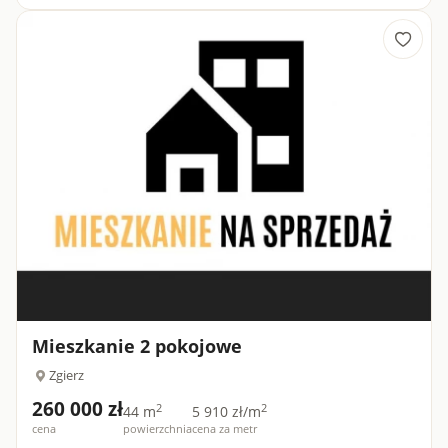
Mieszkanie 2 pokojowe
Zgierz
260 000 zł
2
2
44 m
5 910 zł/m
cena
powierzchnia
cena za metr