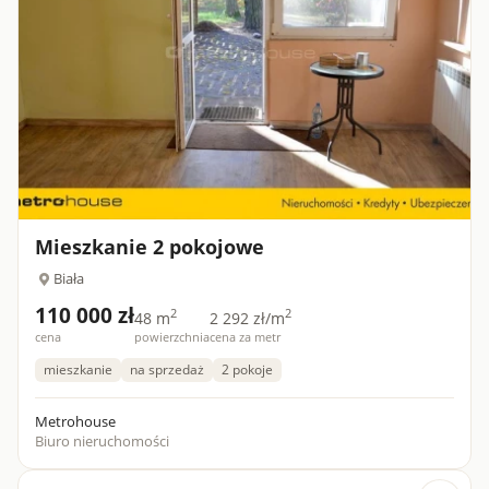
Mieszkanie 2 pokojowe
Biała
110 000 zł
2
2
48 m
2 292 zł/m
cena
powierzchnia
cena za metr
mieszkanie
na sprzedaż
2 pokoje
Metrohouse
Biuro nieruchomości