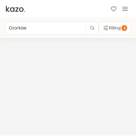
Ozorków
Filtruj
3