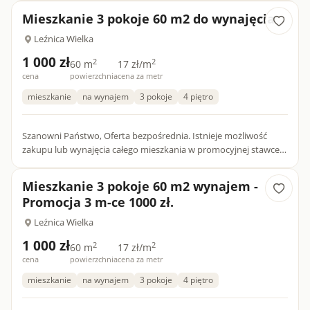
Mieszkanie 3 pokoje 60 m2 do wynajęcia
Leźnica Wielka
1 000 zł
2
2
60 m
17 zł/m
cena
powierzchnia
cena za metr
mieszkanie
na wynajem
3 pokoje
4 piętro
Szanowni Państwo, Oferta bezpośrednia. Istnieje możliwość
zakupu lub wynajęcia całego mieszkania w promocyjnej stawce
1000 zł przez 3 m-ce. Potem 1400 zł/m-c. Mieszkanie do w...
Mieszkanie 3 pokoje 60 m2 wynajem -
Promocja 3 m-ce 1000 zł.
Leźnica Wielka
1 000 zł
2
2
60 m
17 zł/m
cena
powierzchnia
cena za metr
mieszkanie
na wynajem
3 pokoje
4 piętro