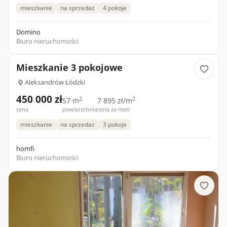
mieszkanie
na sprzedaż
4 pokoje
Domino
Biuro nieruchomości
Mieszkanie 3 pokojowe
Aleksandrów Łódzki
450 000 zł
2
2
57 m
7 895 zł/m
cena
powierzchnia
cena za metr
mieszkanie
na sprzedaż
3 pokoje
homfi
Biuro nieruchomości