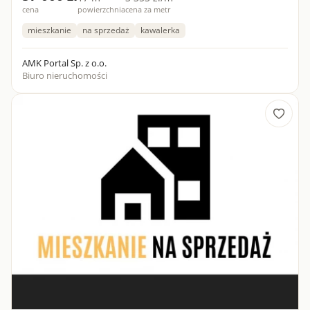
cena
powierzchnia
cena za metr
mieszkanie
na sprzedaż
kawalerka
AMK Portal Sp. z o.o.
Biuro nieruchomości