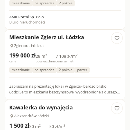
mieszkanie
na sprzedaż
2 pokoje
AMK Portal Sp. z o.o.
Biuro nieruchomości
Mieszkanie Zgierz ul. Łódzka
Zgierz
»
ul. Łódzka
199 000 zł
2
2
28 m
7 108 zł/m
cena
powierzchnia
cena za metr
mieszkanie
na sprzedaż
2 pokoje
parter
Zapraszam na prezentację lokali w Zgierzu- bardzo blisko
Łodzi.Są to mieszkania bezczynszowe, wyodrębnione z dużego
obiektu użytkowego. Obecnie znajduje się tam 6 mieszkań od 28
do...
Kawalerka do wynajęcia
Aleksandrów Łódzki
1 500 zł
2
2
30 m
50 zł/m