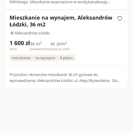
Kilińskiego. Mieszkanie wyposażone w wodę,kanalizację
miejską,centralne ogrzewanie, Blisko krańcówka
tramwajowa,przystan...
Mieszkanie na wynajem, Aleksandrów
Łódzki, 36 m2
Aleksandrów Łódzki
1 600 zł
2
2
36 m
45 zł/m
cena
powierzchnia
cena za metr
mieszkanie
na wynajem
4 piętro
Przytulne i słoneczne mieszkanie 36 m² gotowe do
wprowadzenia, Aleksandrów Łódzki, ul. Aleja Wyzwolenia Do
wynajęcia komfortowe, jasne mieszkanie o powierzchni 36 m²,
położone...