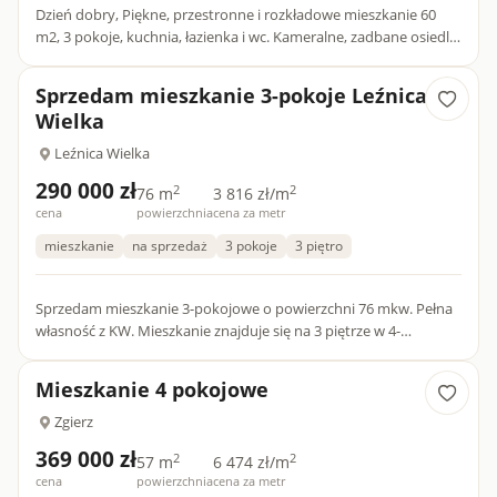
Dzień dobry, Piękne, przestronne i rozkładowe mieszkanie 60
m2, 3 pokoje, kuchnia, łazienka i wc. Kameralne, zadbane osiedle
w cudnej okolicy - las, zalew wodny, pełna infrastru...
Sprzedam mieszkanie 3-pokoje Leźnica
Wielka
Leźnica Wielka
290 000 zł
2
2
76 m
3 816 zł/m
cena
powierzchnia
cena za metr
mieszkanie
na sprzedaż
3 pokoje
3 piętro
Sprzedam mieszkanie 3-pokojowe o powierzchni 76 mkw. Pełna
własność z KW. Mieszkanie znajduje się na 3 piętrze w 4-
piętrowym bloku. Składa się z trzech osobnych, nieprzechodnich
po...
Mieszkanie 4 pokojowe
Zgierz
369 000 zł
2
2
57 m
6 474 zł/m
cena
powierzchnia
cena za metr