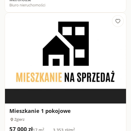
Biuro nieruchomości
Mieszkanie 1 pokojowe
Zgierz
57 000 zł
2
2
17 m
3 353 zł/m