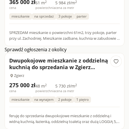
365 000 zł
2
2
61 m
5 984 zł/m
cena
powierzchnia
cena za metr
mieszkanie
na sprzedaż
3 pokoje
parter
SPRZEDAM mieszkanie o powierzchni 61m2, trzy pokoje, parter
przy ul. Zachodniej. Mieszkanie zadbane, kuchnia w zabudowie i
wyposażona w niezbędny sprzęt agd. W dwóch pokojach dwie...
Sprawdź ogłoszenia z okolicy
Dwupokojowe mieszkanie z oddzielną
kuchnią do sprzedania w Zgierz...
Zgierz
275 000 zł
2
2
48 m
5 730 zł/m
cena
powierzchnia
cena za metr
mieszkanie
na wynajem
2 pokoje
1 piętro
feruję do sprzedania dwupokojowe mieszkanie z oddzielną i
widną kuchnią, łazienką, oddzielną toaletą oraz dużą LOGGIĄ 5,5
m2, któte jest położone na osiedlu 650-lecia przy ul.L. St...