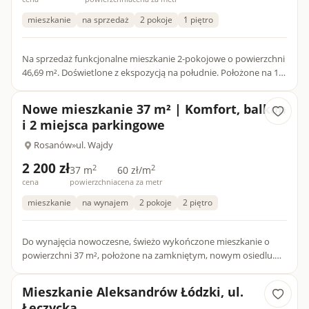
mieszkanie
na sprzedaż
2 pokoje
1 piętro
Na sprzedaż funkcjonalne mieszkanie 2-pokojowe o powierzchni
46,69 m². Doświetlone z ekspozycją na południe. Położone na 1
piętrze w ocieplonym bloku, na cichym i spokojnym osiedlu...
Nowe mieszkanie 37 m² | Komfort, balkon
i 2 miejsca parkingowe
Rosanów
»
ul. Wajdy
2 200 zł
2
2
37 m
60 zł/m
cena
powierzchnia
cena za metr
mieszkanie
na wynajem
2 pokoje
2 piętro
Do wynajęcia nowoczesne, świeżo wykończone mieszkanie o
powierzchni 37 m², położone na zamkniętym, nowym osiedlu.
Lokal zaprojektowany został w funkcjonalny sposób i składa się
z...
Mieszkanie Aleksandrów Łódzki, ul.
Łęczycka