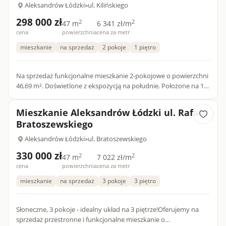
Aleksandrów Łódzki
»
ul. Kilińskiego
298 000 zł
2
2
47 m
6 341 zł/m
cena
powierzchnia
cena za metr
mieszkanie
na sprzedaż
2 pokoje
1 piętro
Na sprzedaż funkcjonalne mieszkanie 2-pokojowe o powierzchni
46,69 m². Doświetlone z ekspozycją na południe. Położone na 1
piętrze w ocieplonym bloku, na cichym i spokojnym osiedlu...
Mieszkanie Aleksandrów Łódzki ul. Rafała
Bratoszewskiego
Aleksandrów Łódzki
»
ul. Bratoszewskiego
330 000 zł
2
2
47 m
7 022 zł/m
cena
powierzchnia
cena za metr
mieszkanie
na sprzedaż
3 pokoje
3 piętro
Słoneczne, 3 pokoje - idealny układ na 3 piętrze!Oferujemy na
sprzedaż przestronne i funkcjonalne mieszkanie o