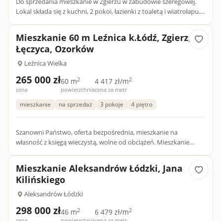
Do sprzedania mieszkanie w Zgierzu w zabudowie szeregowej.
Lokal składa się z kuchni, 2 pokoi, łazienki z toaletą i wiatrołapu.
Cała powierzchnia użytkowa to 33 metry. Mieszkanie m...
Mieszkanie 60 m Leźnica k.Łódź, Zgierz,
Łęczyca, Ozorków
Leźnica Wielka
265 000 zł
2
2
60 m
4 417 zł/m
cena
powierzchnia
cena za metr
mieszkanie
na sprzedaż
3 pokoje
4 piętro
Szanowni Państwo, oferta bezpośrednia, mieszkanie na
własność z księgą wieczystą, wolne od obciążeń. Mieszkanie
znajduje się w zadbanym, ocieplonym bloku, na funkcjonalnie
urządz...
Mieszkanie Aleksandrów Łódzki, Jana
Kilińskiego
Aleksandrów Łódzki
298 000 zł
2
2
46 m
6 479 zł/m
cena
powierzchnia
cena za metr