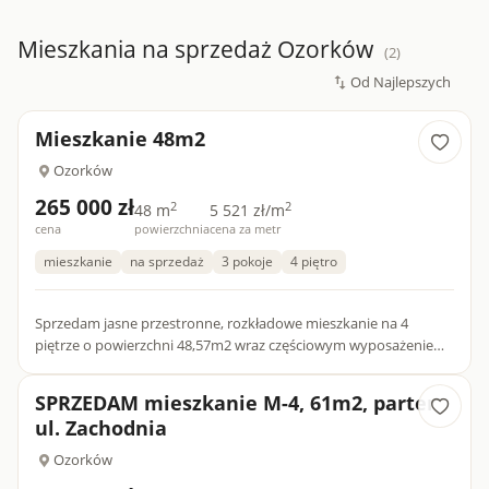
Mieszkania na sprzedaż Ozorków
(2)
Mieszkanie 48m2
Ozorków
265 000 zł
2
2
48 m
5 521 zł/m
cena
powierzchnia
cena za metr
mieszkanie
na sprzedaż
3 pokoje
4 piętro
Sprzedam jasne przestronne, rozkładowe mieszkanie na 4
piętrze o powierzchni 48,57m2 wraz częściowym wyposażeniem.
W mieszkaniu wymieniona jest instalacja hydrauliczna wraz z
grzej...
SPRZEDAM mieszkanie M-4, 61m2, parter
ul. Zachodnia
Ozorków