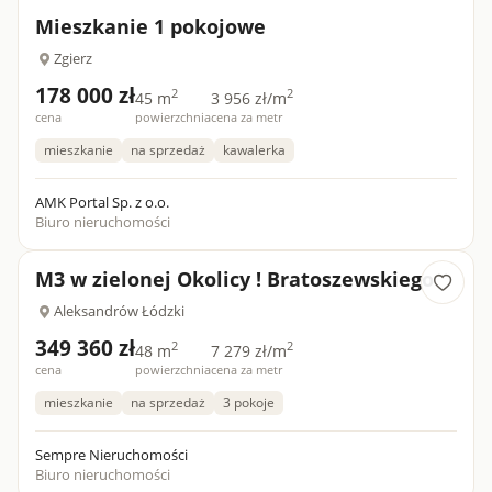
Mieszkanie 1 pokojowe
Zgierz
178 000 zł
2
2
45 m
3 956 zł/m
cena
powierzchnia
cena za metr
mieszkanie
na sprzedaż
kawalerka
AMK Portal Sp. z o.o.
Biuro nieruchomości
M3 w zielonej Okolicy ! Bratoszewskiego
Aleksandrów Łódzki
349 360 zł
2
2
48 m
7 279 zł/m
cena
powierzchnia
cena za metr
mieszkanie
na sprzedaż
3 pokoje
Sempre Nieruchomości
Biuro nieruchomości