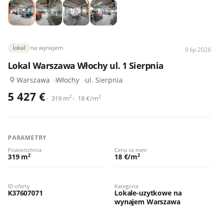
lokal
na wynajem
9 lip 2026
Lokal Warszawa Włochy ul. 1 Sierpnia
Warszawa
Włochy
ul. Sierpnia
5 427 €
2
2
319 m
18 €/m
PARAMETRY
Powierzchnia
Cena za metr
2
2
319 m
18 €/m
ID oferty
Kategoria
K37607071
Lokale-uzytkowe na
wynajem Warszawa