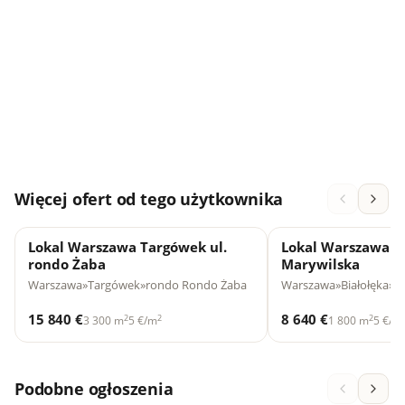
Więcej ofert od tego użytkownika
Lokal Warszawa Targówek ul.
Lokal Warszawa Bi
rondo Żaba
Marywilska
Warszawa
»
Targówek
»
rondo Rondo Żaba
Warszawa
»
Białołęka
»
ul
15 840 €
8 640 €
2
2
2
3 300 m
5 €/m
1 800 m
5 €/m
Podobne ogłoszenia