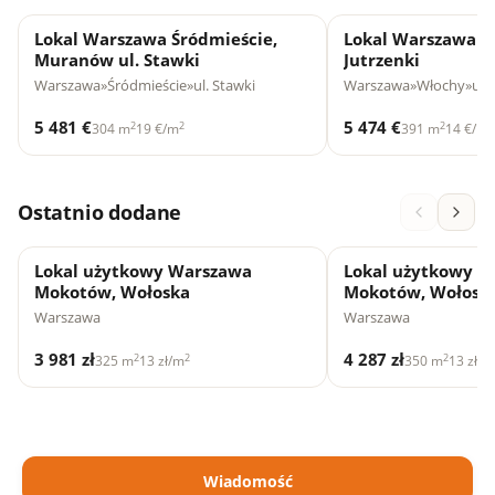
Lokal Warszawa Śródmieście,
Lokal Warszawa W
Muranów ul. Stawki
Jutrzenki
Warszawa
»
Śródmieście
»
ul. Stawki
Warszawa
»
Włochy
»
ul.
5 481 €
5 474 €
2
2
2
2
304 m
19 €/m
391 m
14 €/m
Ostatnio dodane
Lokal użytkowy Warszawa
Lokal użytkowy 
Mokotów, Wołoska
Mokotów, Wołosk
Warszawa
Warszawa
3 981 zł
4 287 zł
2
2
2
325 m
13 zł/m
350 m
13 zł/m
Wiadomość