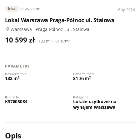
lokal
na wynajem
8 lip 2026
Lokal Warszawa Praga-Północ ul. Stalowa
Warszawa
Praga-Północ
ul. Stalowa
10 599 zł
2
2
132 m
81 zł/m
PARAMETRY
Powierzchnia
Cena za metr
2
2
132 m
81 zł/m
ID oferty
Kategoria
K37605084
Lokale-uzytkowe na
wynajem Warszawa
Opis