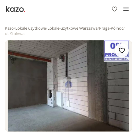
Kazo
/
Lokale użytkowe
/
Lokale-uzytkowe Warszawa
/
Praga-Północ
/
ul. Stalowa