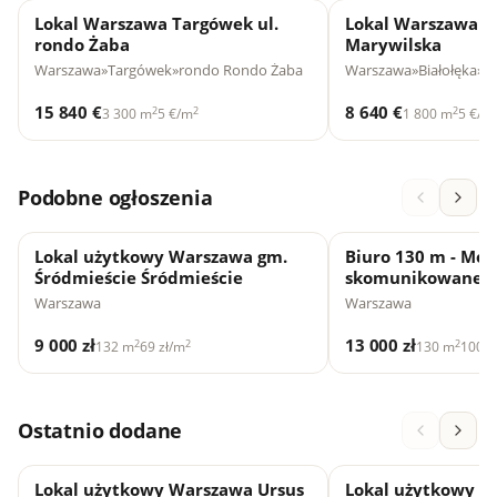
Lokal Warszawa Targówek ul.
Lokal Warszawa Bi
rondo Żaba
Marywilska
Warszawa
»
Targówek
»
rondo Rondo Żaba
Warszawa
»
Białołęka
»
ul
15 840 €
8 640 €
2
2
2
3 300 m
5 €/m
1 800 m
5 €/m
Podobne ogłoszenia
Lokal użytkowy Warszawa gm.
Biuro 130 m - Mo
Śródmieście Śródmieście
skomunikowane.
Warszawa
Warszawa
9 000 zł
13 000 zł
2
2
2
132 m
69 zł/m
130 m
100 z
Ostatnio dodane
Lokal użytkowy Warszawa Ursus
Lokal użytkowy 