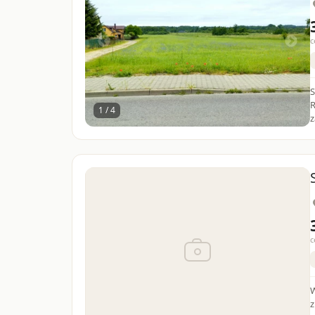
c
S
R
1 / 4
z
c
Wi
znajd