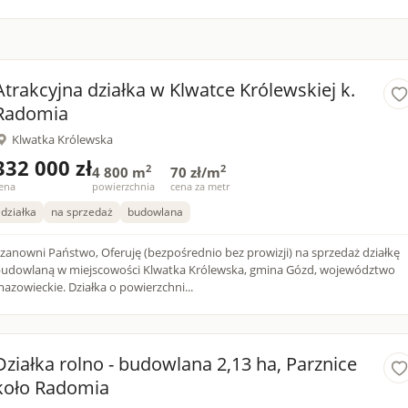
Atrakcyjna działka w Klwatce Królewskiej k.
Radomia
Klwatka Królewska
332 000 zł
2
2
4 800 m
70 zł/m
ena
powierzchnia
cena za metr
działka
na sprzedaż
budowlana
zanowni Państwo, Oferuję (bezpośrednio bez prowizji) na sprzedaż działkę
udowlaną w miejscowości Klwatka Królewska, gmina Gózd, województwo
mazowieckie. Działka o powierzchni...
Działka rolno - budowlana 2,13 ha, Parznice
koło Radomia