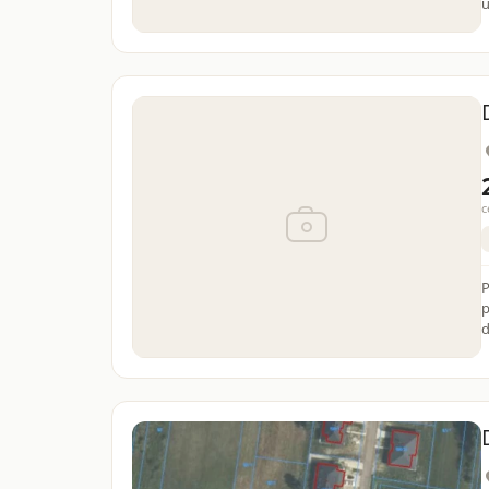
u
c
Pi
p
d