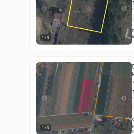
c
D
1 / 3
c
S
p
1 / 3
d