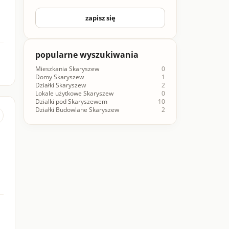
zapisz się
popularne wyszukiwania
Mieszkania Skaryszew
0
Domy Skaryszew
1
Działki Skaryszew
2
Lokale użytkowe Skaryszew
0
Dzialki pod Skaryszewem
10
Działki Budowlane Skaryszew
2