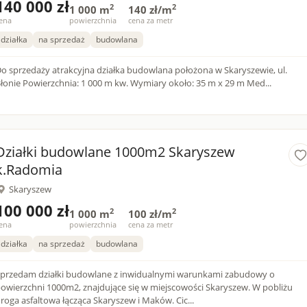
140 000 zł
2
2
1 000 m
140 zł/m
ena
powierzchnia
cena za metr
działka
na sprzedaż
budowlana
o sprzedaży atrakcyjna działka budowlana położona w Skaryszewie, ul.
Błonie Powierzchnia: 1 000 m kw. Wymiary około: 35 m x 29 m Med...
Działki budowlane 1000m2 Skaryszew
k.Radomia
Skaryszew
100 000 zł
2
2
1 000 m
100 zł/m
ena
powierzchnia
cena za metr
działka
na sprzedaż
budowlana
przedam działki budowlane z inwidualnymi warunkami zabudowy o
owierzchni 1000m2, znajdujące się w miejscowości Skaryszew. W pobliżu
roga asfaltowa łącząca Skaryszew i Maków. Cic...