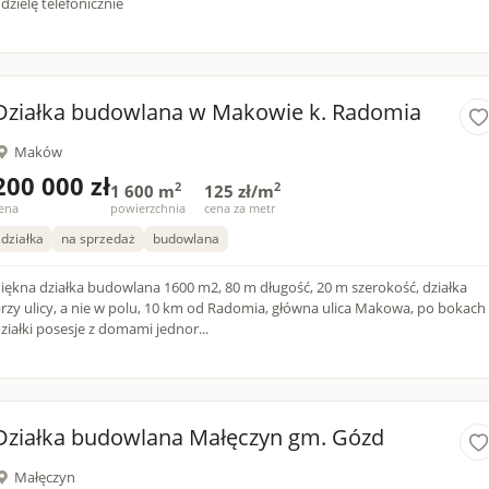
dzielę telefonicznie
Działka budowlana w Makowie k. Radomia
Maków
200 000 zł
2
2
1 600 m
125 zł/m
ena
powierzchnia
cena za metr
działka
na sprzedaż
budowlana
ękna działka budowlana 1600 m2, 80 m długość, 20 m szerokość, działka
rzy ulicy, a nie w polu, 10 km od Radomia, główna ulica Makowa, po bokach
ziałki posesje z domami jednor...
Działka budowlana Małęczyn gm. Gózd
Małęczyn