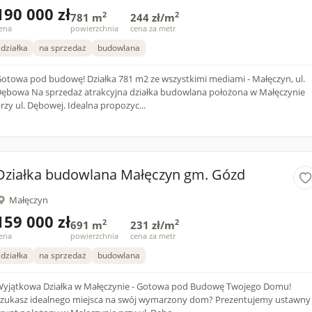
190 000 zł
2
2
781 m
244 zł/m
ena
powierzchnia
cena za metr
działka
na sprzedaż
budowlana
otowa pod budowę! Działka 781 m2 ze wszystkimi mediami - Małęczyn, ul.
 sprzedaż atrakcyjna działka budowlana położona w Małęczynie
rzy ul. Dębowej. Idealna propozyc...
Działka budowlana Małęczyn gm. Gózd
Małęczyn
159 000 zł
2
2
691 m
231 zł/m
ena
powierzchnia
cena za metr
działka
na sprzedaż
budowlana
yjątkowa Działka w Małęczynie - Gotowa pod Budowę Twojego Domu!
zukasz idealnego miejsca na swój wymarzony dom? Prezentujemy ustawny