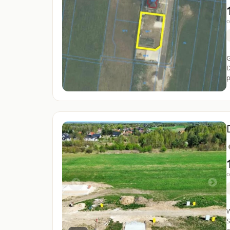
c
G
Dębowa Na
p
c
W
S