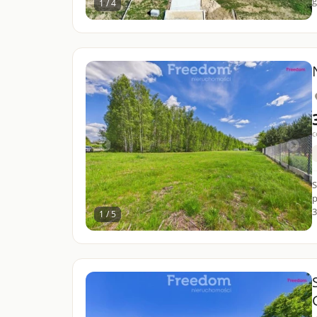
g
1 / 4
c
S
p
3
1 / 5