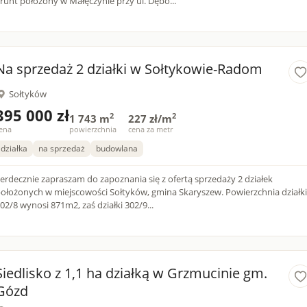
runt położony w Małęczynie przy ul. Dębo...
Na sprzedaż 2 działki w Sołtykowie-Radom
Sołtyków
395 000 zł
2
2
1 743 m
227 zł/m
ena
powierzchnia
cena za metr
działka
na sprzedaż
budowlana
erdecznie zapraszam do zapoznania się z ofertą sprzedaży 2 działek
ołożonych w miejscowości Sołtyków, gmina Skaryszew. Powierzchnia działki
02/8 wynosi 871m2, zaś działki 302/9...
Siedlisko z 1,1 ha działką w Grzmucinie gm.
Gózd