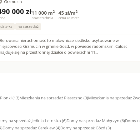
Grzmucin
490 000 zł
2
2
11 000 m
45 zł/m
ena
powierzchnia
cena za metr
działka
na sprzedaż
ferowana nieruchomość to malownicze siedlisko usytuowane w
iejscowości Grzmucin w gminie Gózd, w powiecie radomskim. Całość
najduje się na przestronnej działce o powierzchni 11...
Pionki (13)
Mieszkania na sprzedaż Piaseczno (3)
Mieszkania na sprzedaż Zwo
omy na sprzedaż Jedlnia-Letnisko (6)
Domy na sprzedaż Małęczyn (6)
Domy na
4)
Domy na sprzedaż Cerekiew (4)
Domy na sprzedaż Gózd (3)