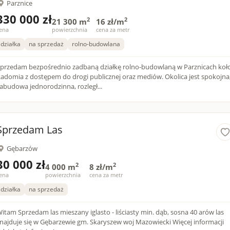
Parznice
330 000 zł
2
2
21 300 m
16 zł/m
ena
powierzchnia
cena za metr
działka
na sprzedaż
rolno-budowlana
przedam bezpośrednio zadbaną działkę rolno-budowlaną w Parznicach koł
adomia z dostępem do drogi publicznej oraz mediów. Okolica jest spokojna
abudowa jednorodzinna, rozległ...
Sprzedam Las
Gębarzów
30 000 zł
2
2
4 000 m
8 zł/m
ena
powierzchnia
cena za metr
działka
na sprzedaż
tam Sprzedam las mieszany iglasto - liściasty min. dąb, sosna 40 arów las
uje się w Gębarzewie gm. Skaryszew woj Mazowiecki Więcej informacji