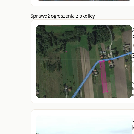
Sprawdź ogłoszenia z okolicy
c
S
b