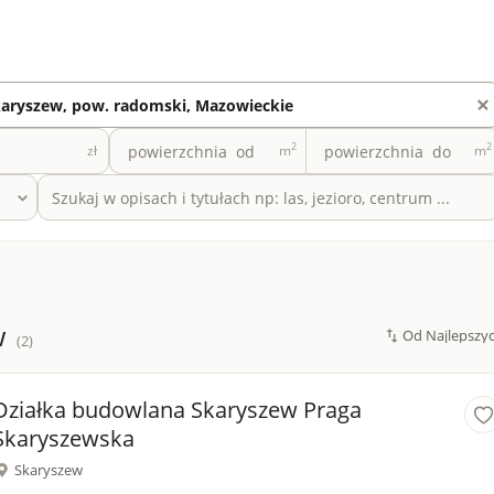
2
2
zł
m
m
w
(2)
Działka budowlana Skaryszew Praga
Skaryszewska
Skaryszew