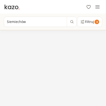
Siemiechów
Filtruj
3