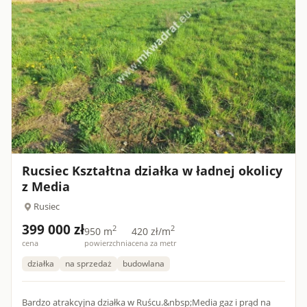
Rucsiec Kształtna działka w ładnej okolicy
z Media
Rusiec
399 000 zł
2
2
950 m
420 zł/m
cena
powierzchnia
cena za metr
działka
na sprzedaż
budowlana
Bardzo atrakcyjna działka w Ruścu.&nbsp;Media gaz i prąd na