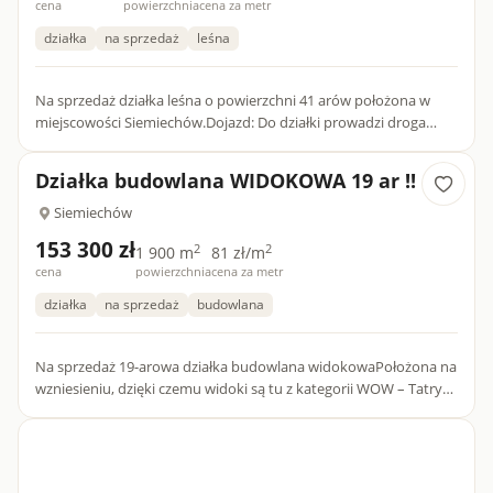
cena
powierzchnia
cena za metr
działka
na sprzedaż
leśna
Na sprzedaż działka leśna o powierzchni 41 arów położona w
miejscowości Siemiechów.Dojazd: Do działki prowadzi droga
dojazdowa.Charakter: Naturalny drzewostan, idealny dla osób
szu...
Działka budowlana WIDOKOWA 19 ar !!
Siemiechów
153 300 zł
2
2
1 900 m
81 zł/m
cena
powierzchnia
cena za metr
działka
na sprzedaż
budowlana
Na sprzedaż 19-arowa działka budowlana widokowaPołożona na
wzniesieniu, dzięki czemu widoki są tu z kategorii WOW – Tatry
na horyzoncie oraz pasmo Brzanki w roli stałego tła do por...