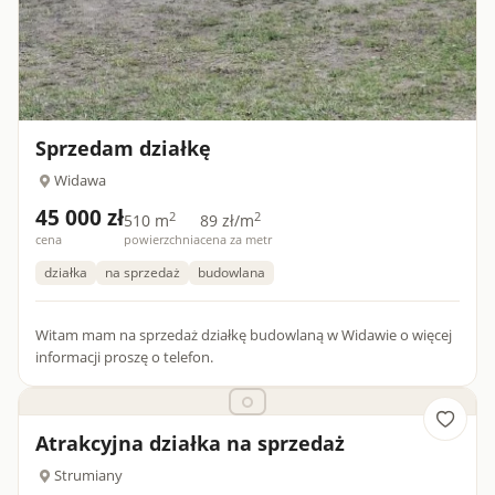
Sprzedam działkę
Widawa
45 000 zł
2
2
510 m
89 zł/m
cena
powierzchnia
cena za metr
działka
na sprzedaż
budowlana
Witam mam na sprzedaż działkę budowlaną w Widawie o więcej
informacji proszę o telefon.
Atrakcyjna działka na sprzedaż
Strumiany