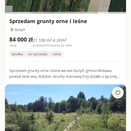
Sprzedam grunty orne i leśne
Goryń
84 000 zł
2
2
21 100 m
4 zł/m
cena
powierzchnia
cena za metr
działka
na sprzedaż
rolna
Sprzedam grunty orne i leśne we wsi Goryń, gmina Widawa,
powiat łaski woj. łódzkie. Grunty stanowią trzy działki o łącznej
powierzchni 2,11 ha i znajdują się w ciągu zabudowań po o...