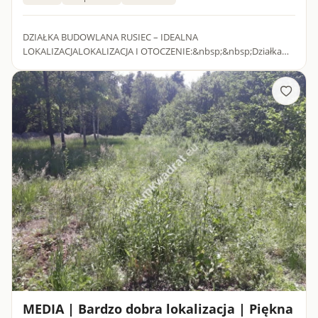
DZIAŁKA BUDOWLANA RUSIEC – IDEALNA
LOKALIZACJALOKALIZACJA I OTOCZENIE:&nbsp;&nbsp;Działka
budowlana położona jest w miejscowości Rusiec, w bliskiej
odległości od szkoły. Usytuowana...
MEDIA | Bardzo dobra lokalizacja | Piękna