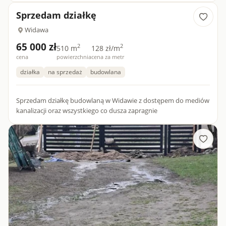
parterowego z...
Sprzedam działkę
Widawa
65 000 zł
2
2
510 m
128 zł/m
cena
powierzchnia
cena za metr
działka
na sprzedaż
budowlana
Sprzedam działkę budowlaną w Widawie z dostępem do mediów
kanalizacji oraz wszystkiego co dusza zapragnie