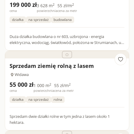
199 000 zł
2
2
3 628 m
55 zł/m
cena
powierzchnia
cena za metr
działka
na sprzedaż
budowlana
Duża działka budowlana o nr 603, uzbrojona - energia
elektryczna, wodociąg, światłowód, położona w Strumianach, ul.
Wschodnia, ok 700m od siedziby gminy Burzenin. Dojazd z
dwóch st...
Sprzedam ziemię rolną z lasem
Widawa
55 000 zł
2
2
1 000 m
55 zł/m
cena
powierzchnia
cena za metr
działka
na sprzedaż
rolna
Sprzedam dwie działki rolne w tym jedna z lasem około 1
hektara.