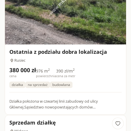
Ostatnia z podziału dobra lokalizacja
Rusiec
380 000 zł
2
2
976 m
390 zł/m
cena
powierzchnia
cena za metr
działka
na sprzedaż
budowlana
Działka położona w czwartej linii zabudowy od ulicy
Głównej.Sąsiedztwo nowopowstających domów
jednorodzinnych.Teren objęty MPZP.Przy działce woda i prąd.
Gaz i kanalizacja w ul. Gł...
Sprzedam działkę
Widawa