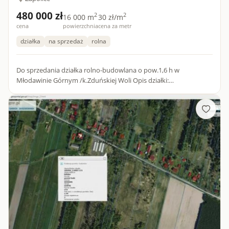
480 000 zł
2
2
16 000 m
30 zł/m
cena
powierzchnia
cena za metr
działka
na sprzedaż
rolna
Do sprzedania działka rolno-budowlana o pow.1,6 h w
Młodawinie Górnym /k.Zduńskiej Woli Opis działki:
Szerokość:36m Długość:420m Ukształtowanie:P łaska,częściowo
zalesiona,kształt...