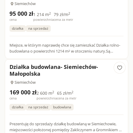
Siemiechów
95 000 zł
2
2
1 214 m
79 zł/m
cena
powierzchnia
cena za metr
działka
na sprzedaż
Miejsce, w którym naprawdę chce się zamieszkać Działka rolno-
budowlana o powierzchni 1214 m² w otoczeniu natury.Są
miejsca, które od razu dają poczucie spokoju. Ta działka jest jed...
Działka budowlana- Siemiechów-
Małopolska
Siemiechów
169 000 zł
2
2
2 600 m
65 zł/m
cena
powierzchnia
cena za metr
działka
na sprzedaż
budowlana
Prezentuję do sprzedaży działkę budowlaną w Siemiechowie,
miejscowości położonej pomiędzy Zakliczynem a Gromnikiem w