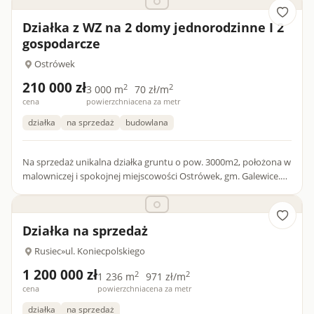
Działka z WZ na 2 domy jednorodzinne I 2
gospodarcze
Ostrówek
210 000 zł
2
2
3 000 m
70 zł/m
cena
powierzchnia
cena za metr
działka
na sprzedaż
budowlana
Na sprzedaż unikalna działka gruntu o pow. 3000m2, położona w
malowniczej i spokojnej miejscowości Ostrówek, gm. Galewice.
To idealne miejsce dla osób poszukujących ucieczki od zgi...
Działka na sprzedaż
Rusiec
»
ul. Koniecpolskiego
1 200 000 zł
2
2
1 236 m
971 zł/m
cena
powierzchnia
cena za metr
działka
na sprzedaż