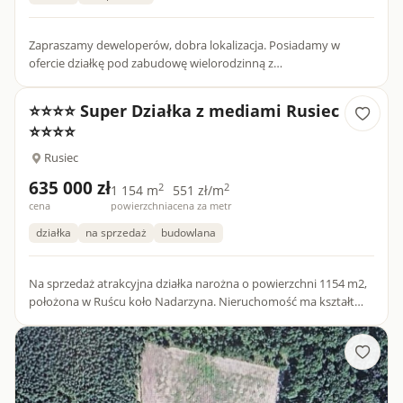
Zapraszamy deweloperów, dobra lokalizacja. Posiadamy w
ofercie działkę pod zabudowę wielorodzinną z
zagospodarowaniem terenu o pow. 1236 mkw w okolicach
Osiedla "złote tarasy". Ws...
⭐⭐⭐⭐ Super Działka z mediami Rusiec
⭐⭐⭐⭐
Rusiec
635 000 zł
2
2
1 154 m
551 zł/m
cena
powierzchnia
cena za metr
działka
na sprzedaż
budowlana
Na sprzedaż atrakcyjna działka narożna o powierzchni 1154 m2,
położona w Ruścu koło Nadarzyna. Nieruchomość ma kształt
zbliżony do kwadratu, co daje duże możliwości wygodnego
zapla...