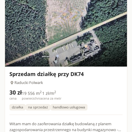
Sprzedam działkę przy DK74
Raducki Folwark
30 zł
2
2
19 556 m
1 zł/m
cena
powierzchnia
cena za metr
działka
na sprzedaż
handlowo usługowa
Witam mam do zaoferowania działkę budowlaną z planem
zagospodarowania przestrzennego na budynki magazynowo -