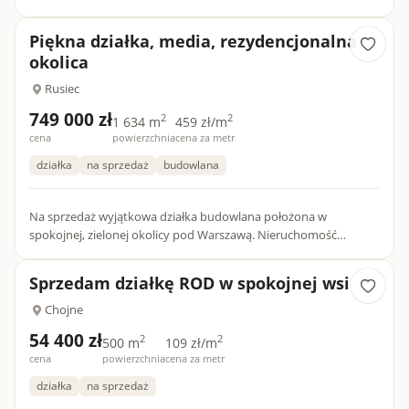
produkcyjne. Zjazd z drogi DK 74 przez drogę gminną. Działka
znajduje s...
Piękna działka, media, rezydencjonalna
okolica
Rusiec
749 000 zł
2
2
1 634 m
459 zł/m
cena
powierzchnia
cena za metr
działka
na sprzedaż
budowlana
Na sprzedaż wyjątkowa działka budowlana położona w
spokojnej, zielonej okolicy pod Warszawą. Nieruchomość
znajduje się w sąsiedztwie pięknego lasu, co gwarantuje ciszę,
świeże powi...
Sprzedam działkę ROD w spokojnej wsi
Chojne
54 400 zł
2
2
500 m
109 zł/m
cena
powierzchnia
cena za metr
działka
na sprzedaż