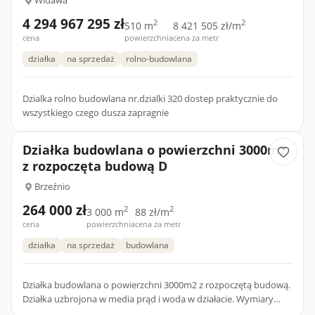
4 294 967 295 zł
2
2
510 m
8 421 505 zł/m
cena
powierzchnia
cena za metr
działka
na sprzedaż
rolno-budowlana
Dzialka rolno budowlana nr.dzialki 320 dostep praktycznie do
wszystkiego czego dusza zapragnie
Działka budowlana o powierzchni 3000m2
z rozpoczęta budową D
Brzeźnio
264 000 zł
2
2
3 000 m
88 zł/m
cena
powierzchnia
cena za metr
działka
na sprzedaż
budowlana
Działka budowlana o powierzchni 3000m2 z rozpoczętą budową.
Działka uzbrojona w media prąd i woda w działacie. Wymiary
60x50m Aktywne pozwolenie na budowę dla budynku