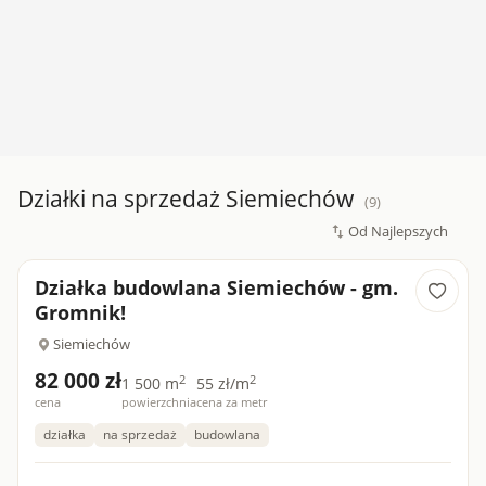
Działki na sprzedaż Siemiechów
(9)
Działka budowlana Siemiechów - gm.
Gromnik!
Siemiechów
82 000 zł
2
2
1 500 m
55 zł/m
cena
powierzchnia
cena za metr
działka
na sprzedaż
budowlana