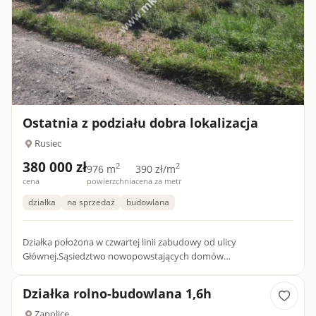
Ostatnia z podziału dobra lokalizacja
Rusiec
380 000 zł
2
2
976 m
390 zł/m
cena
powierzchnia
cena za metr
działka
na sprzedaż
budowlana
Działka położona w czwartej linii zabudowy od ulicy
Głównej.Sąsiedztwo nowopowstających domów
jednorodzinnych.Teren objęty MPZP.Przy działce woda i prąd.
Gaz i kanalizacja w ul. Gł...
Działka rolno-budowlana 1,6h
Zapolice