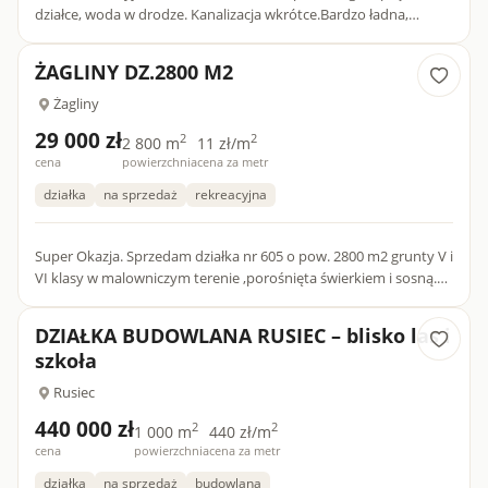
działce, woda w drodze. Kanalizacja wkrótce.Bardzo ładna,
zielona, spokojna okolica.Bardzo dobry dojazd do centrum
Nadar...
ŻAGLINY DZ.2800 M2
Żagliny
29 000 zł
2
2
2 800 m
11 zł/m
cena
powierzchnia
cena za metr
działka
na sprzedaż
rekreacyjna
Super Okazja. Sprzedam działka nr 605 o pow. 2800 m2 grunty V i
VI klasy w malowniczym terenie ,porośnięta świerkiem i sosną.
Dobre miejsce na rekreację wypoczynek ,cisza spokój i...
DZIAŁKA BUDOWLANA RUSIEC – blisko las i
szkoła
Rusiec
440 000 zł
2
2
1 000 m
440 zł/m
cena
powierzchnia
cena za metr
działka
na sprzedaż
budowlana