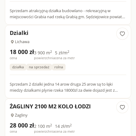
Sprzedam atrakcyjną działka budowlano - rekreacyjną w
miejscowości Grabia nad rzeką Grabią gm. Sędziejowice powiat
łaski woj. łódzkie. Działka nr 175/1 - powierzchnia 1328m2. Cicha...
Dzialki
Lichawa
18 000 zł
2
2
3 900 m
5 zł/m
cena
powierzchnia
cena za metr
działka
na sprzedaż
rolna
Sprzedam 2 dzialki jedna 14 arow druga 25 arow są to łąki
miedzy dzialkami plynie rzeka 18000zl za dwie dojazd jest z
dwóch stron do dzialek
ŻAGLINY 2100 M2 KOLO ŁODZI
Żagliny
28 000 zł
2
2
2 100 m
14 zł/m
cena
powierzchnia
cena za metr