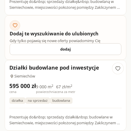
Prezentuję do&nbsp; sprzedaży działkę&nbsp; budowlaną w
Siemiechowie, miejscowości położonej pomiędzy Zakliczynem a
Gromnikiem w Powiecie Tarnowskim.Całkowita
powierzchnia&nbsp; to...
Dodaj te wyszukiwanie do ulubionych
Gdy tylko pojawią się nowe oferty powiadomimy Cię
dodaj
Działki budowlane pod inwestycje
Siemiechów
595 000 zł
2
2
9 000 m
67 zł/m
cena
powierzchnia
cena za metr
działka
na sprzedaż
budowlana
Prezentuję do&nbsp; sprzedaży działki&nbsp; budowlane w
Siemiechowie, miejscowości położonej pomiędzy Zakliczynem a
Gromnikiem w Powiecie tarnowskim. Całkowita