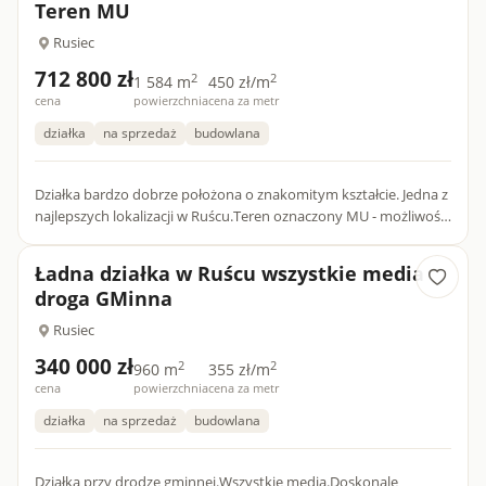
Teren MU
Rusiec
712 800 zł
2
2
1 584 m
450 zł/m
cena
powierzchnia
cena za metr
działka
na sprzedaż
budowlana
Działka bardzo dobrze położona o znakomitym kształcie. Jedna z
najlepszych lokalizacji w Ruścu.Teren oznaczony MU - możliwość
prowadzenia nieuciążliwych usług.Wszystkie media z wyj...
Ładna działka w Ruścu wszystkie media
droga GMinna
Rusiec
340 000 zł
2
2
960 m
355 zł/m
cena
powierzchnia
cena za metr
działka
na sprzedaż
budowlana
Działka przy drodze gminnej.Wszystkie media.Doskonale