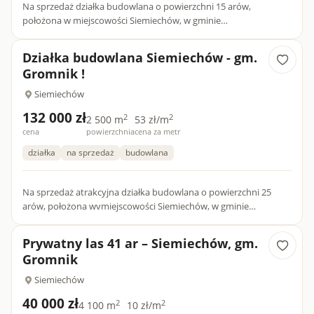
Na sprzedaż działka budowlana o powierzchni 15 arów,
położona w miejscowości Siemiechów, w gminie
Gromnik.Nieruchomość objęta jest Miejscowym Planem
Zagospodarowania Przestrzennego...
Działka budowlana Siemiechów - gm.
Gromnik !
Siemiechów
132 000 zł
2
2
2 500 m
53 zł/m
cena
powierzchnia
cena za metr
działka
na sprzedaż
budowlana
Na sprzedaż atrakcyjna działka budowlana o powierzchni 25
arów, położona wvmiejscowości Siemiechów, w gminie
Gromnik.Nieruchomość objęta jest Miejscowym Planem
Zagospodarowania Prz...
Prywatny las 41 ar – Siemiechów, gm.
Gromnik
Siemiechów
40 000 zł
2
2
4 100 m
10 zł/m