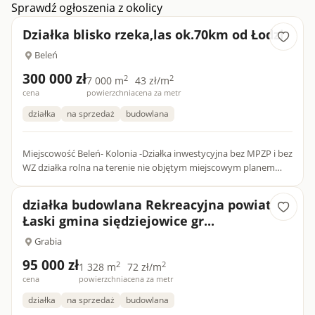
Sprawdź ogłoszenia z okolicy
powierzchnia&nbsp; t...
Działka blisko rzeka,las ok.70km od Łodzi
Beleń
300 000 zł
2
2
7 000 m
43 zł/m
cena
powierzchnia
cena za metr
działka
na sprzedaż
budowlana
Miejscowość Beleń- Kolonia -Działka inwestycyjna bez MPZP i bez
WZ działka rolna na terenie nie objętym miejscowym planem
zagospodarowania terenu i bez warunków zabudowy(nie ma p...
działka budowlana Rekreacyjna powiat
Łaski gmina siędziejowice gr...
Grabia
95 000 zł
2
2
1 328 m
72 zł/m
cena
powierzchnia
cena za metr
działka
na sprzedaż
budowlana