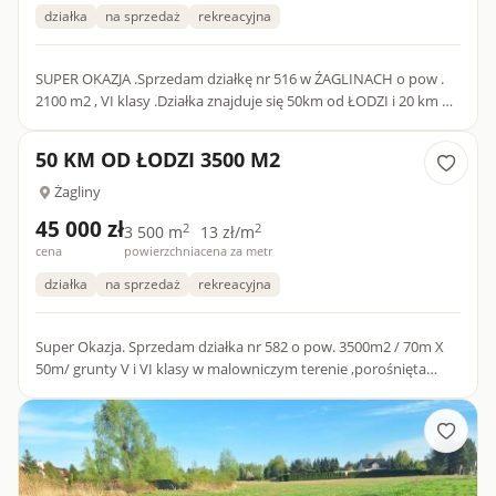
działka
na sprzedaż
rekreacyjna
SUPER OKAZJA .Sprzedam działkę nr 516 w ŹAGLINACH o pow .
2100 m2 , VI klasy .Działka znajduje się 50km od ŁODZI i 20 km od
ŁASKU. .Dobre miejsce na rekreacje i wypoczynek . .Ofert...
50 KM OD ŁODZI 3500 M2
Żagliny
45 000 zł
2
2
3 500 m
13 zł/m
cena
powierzchnia
cena za metr
działka
na sprzedaż
rekreacyjna
Super Okazja. Sprzedam działka nr 582 o pow. 3500m2 / 70m X
50m/ grunty V i VI klasy w malowniczym terenie ,porośnięta
świerkiem i sosną. Dobre miejsce na rekreację wypoczyn...