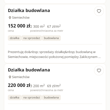
Powiecie Tarnowskim.Całkowita powierzchnia to ok. 26arów. Zl...
Działka budowlana
Siemiechów
152 000 zł
2
2
2 300 m
67 zł/m
cena
powierzchnia
cena za metr
działka
na sprzedaż
budowlana
Prezentuję do&nbsp; sprzedaży działkę&nbsp; budowlaną w
Siemiechowie, miejscowości położonej pomiędzy Zakliczynem a
Gromnikiem w Powiecie Tarnowskim.Całkowita
powierzchnia&nbsp; to...
Działka budowlana
Siemiechów
220 000 zł
2
2
3 200 m
69 zł/m
cena
powierzchnia
cena za metr
działka
na sprzedaż
budowlana