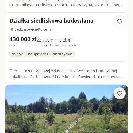
skomunikowana.Blisko do centrum Nadarzyna, szkół, sklepów,
P&amp;R.Dojazd do Warszawy w kilkanaście minut.Polecam i
zapraszam,...
Działka siedliskowa budowlana
Sędziejowice-Kolonia
430 000 zł
2
2
22 700 m
19 zł/m
cena
powierzchnia
cena za metr
działka
na sprzedaż
siedliskowa
Oferta sprzedaży dużej działki siedliskowej, rolno-budowlanej
Lokalizacja: Sędziejowice/ łaski/ łódzkie Powierzchnia całkowita:
2.27 ha, czego ok. 1 ha to uprawiana rola, 130...