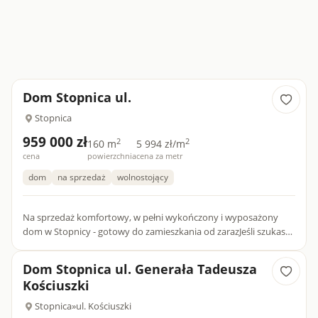
Dom Stopnica ul.
Stopnica
959 000 zł
2
2
160 m
5 994 zł/m
cena
powierzchnia
cena za metr
dom
na sprzedaż
wolnostojący
Na sprzedaż komfortowy, w pełni wykończony i wyposażony
dom w Stopnicy - gotowy do zamieszkania od zarazJeśli szukasz
domu, do którego możesz wejść z walizką i od razu zamieszkać
-...
Dom Stopnica ul. Generała Tadeusza
Kościuszki
Stopnica
»
ul. Kościuszki