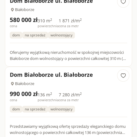
Dom Białoborze ul. Białoborze
Białoborze
580 000 zł
2
2
310 m
1 871 zł/m
cena
powierzchnia
cena za metr
dom
na sprzedaż
wolnostojący
Oferujemy wyjątkową nieruchomość w spokojnej miejscowości
Białoborze dom wolnostojący o powierzchni całkowitej 310 m (w
tym 240 m mieszkalnych ) wraz z dużą działką zabudowaną (8...
Dom Białoborze ul. Białoborze
Białoborze
990 000 zł
2
2
136 m
7 280 zł/m
cena
powierzchnia
cena za metr
dom
na sprzedaż
wolnostojący
Przedstawiamy wyjątkową ofertę sprzedaży eleganckiego domu
wolnostojącego o powierzchni całkowitej 136 m (powierzchnia