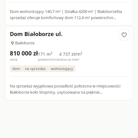
Dom wolnostojący 140,7 m² | Działka 4200 m² | BiałoborzeNa
sprzedaż oferuje komfortowy dom 112,4 m² powierzchni
użytkowej oraz funkcjonalny układ pomieszczeń, który zapewnia
wygodę...
Dom Białoborze ul.
Białoborze
810 000 zł
2
2
171 m
4 737 zł/m
cena
powierzchnia
cena za metr
dom
na sprzedaż
wolnostojący
Na sprzedaż wyjątkowa posiadłość położona w miejscowości
Białoborze koło Stopnicy, usytuowana na pięknie
zagospodarowanej działce o powierzchni 6200 m².
Nieruchomość stanowi idealn...