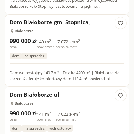
Na sprzedaż wyjątkowa posiadłość położona w miejscowości
Białoborze koło Stopnicy, usytuowana na pięknie
zagospodarowanej działce o powierzchni 6200 m².
Nieruchomość stanowi idealn...
Dom Białoborze gm. Stopnica,
Białoborze
990 000 zł
2
2
140 m
7 072 zł/m
cena
powierzchnia
cena za metr
dom
na sprzedaż
Dom wolnostojący 140,7 m² | Działka 4200 m² | Białoborze Na
sprzedaż oferuje komfortowy dom 112,4 m² powierzchni
użytkowej oraz funkcjonalny układ pomieszczeń, który zapewnia
wygo...
Dom Białoborze ul.
Białoborze
990 000 zł
2
2
141 m
7 022 zł/m
cena
powierzchnia
cena za metr
dom
na sprzedaż
wolnostojący