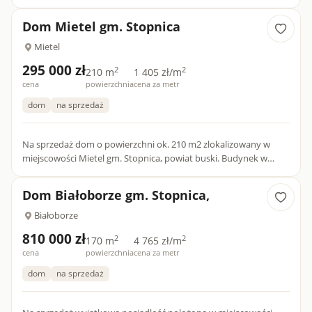
mieszkalna 112,4 m ), położonego na przestronnej działce o p...
Dom Mietel gm. Stopnica
Mietel
295 000 zł
2
2
210 m
1 405 zł/m
cena
powierzchnia
cena za metr
dom
na sprzedaż
Na sprzedaż dom o powierzchni ok. 210 m2 zlokalizowany w
miejscowości Mietel gm. Stopnica, powiat buski. Budynek w
stanie surowym otwartym, wykonany z pustaka, pokryty
blachą,...
Dom Białoborze gm. Stopnica,
Białoborze
810 000 zł
2
2
170 m
4 765 zł/m
cena
powierzchnia
cena za metr
dom
na sprzedaż