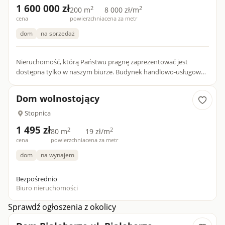
1 600 000 zł
2
2
200 m
8 000 zł/m
cena
powierzchnia
cena za metr
dom
na sprzedaż
Nieruchomość, którą Państwu pragnę zaprezentować jest
dostępna tylko w naszym biurze. Budynek handlowo-usługowo-
mieszkalny w Stopnicy w powiecie Buskim. BUDYNEK: Na
sprzeda...
Dom wolnostojący
Stopnica
1 495 zł
2
2
80 m
19 zł/m
cena
powierzchnia
cena za metr
dom
na wynajem
Bezpośrednio
Biuro nieruchomości
Sprawdź ogłoszenia z okolicy