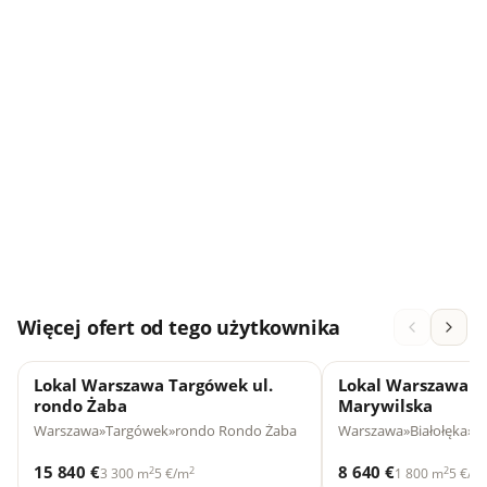
Więcej ofert od tego użytkownika
Lokal Warszawa Targówek ul.
Lokal Warszawa Bi
rondo Żaba
Marywilska
Warszawa
»
Targówek
»
rondo Rondo Żaba
Warszawa
»
Białołęka
»
ul
15 840 €
8 640 €
2
2
2
3 300 m
5 €/m
1 800 m
5 €/m