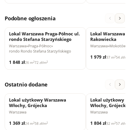
Podobne ogłoszenia
Lokal Warszawa Praga-Północ ul.
Lokal Warszawa M
rondo Stefana Starzyńskiego
Rakowiecka
Warszawa
»
Praga-Północ
»
Warszawa
»
Mokotów
»
u
rondo Rondo Stefana Starzyńskiego
1 979 zł
2
2
37 m
54 zł/m
1 848 zł
2
2
26 m
72 zł/m
Ostatnio dodane
Lokal użytkowy Warszawa
Lokal użytkowy 
Włochy, Grójecka
Włochy, Grójecka
Warszawa
Warszawa
1 369 zł
1 804 zł
2
2
2
2
24 m
58 zł/m
32 m
57 zł/m