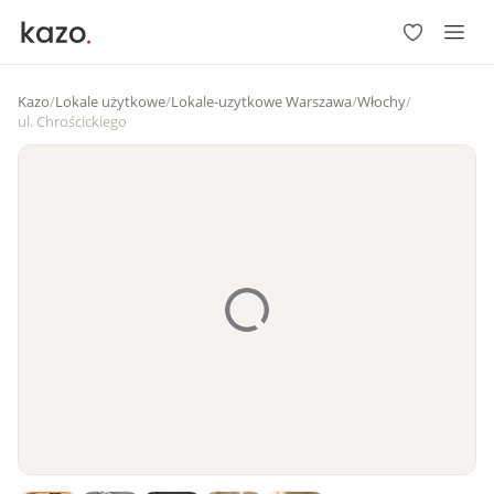
Kazo
/
Lokale użytkowe
/
Lokale-uzytkowe Warszawa
/
Włochy
/
ul. Chrościckiego
1
/
5