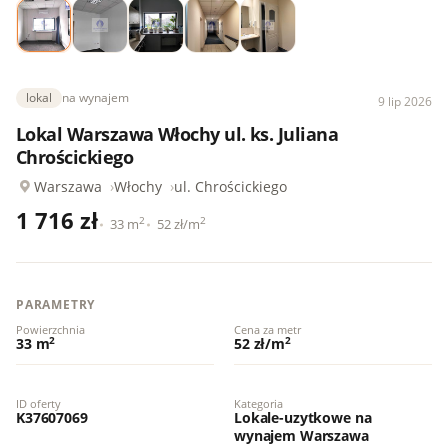
lokal
na wynajem
9 lip 2026
Lokal Warszawa Włochy ul. ks. Juliana
Chrościckiego
Warszawa
Włochy
ul. Chrościckiego
1 716 zł
2
2
33 m
52 zł/m
PARAMETRY
Powierzchnia
Cena za metr
2
2
33 m
52 zł/m
ID oferty
Kategoria
K37607069
Lokale-uzytkowe na
wynajem Warszawa