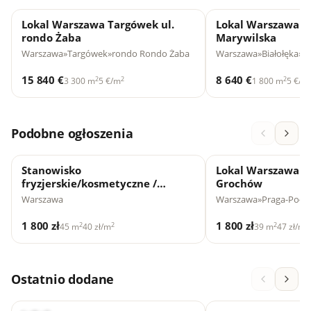
Lokal Warszawa Targówek ul.
Lokal Warszawa Bi
rondo Żaba
Marywilska
Warszawa
»
Targówek
»
rondo Rondo Żaba
Warszawa
»
Białołęka
»
ul
15 840 €
8 640 €
2
2
2
3 300 m
5 €/m
1 800 m
5 €/m
Podobne ogłoszenia
Stanowisko
Lokal Warszawa P
fryzjerskie/kosmetyczne /
Grochów
Natolin ul. Lanciego
Warszawa
Warszawa
»
Praga-Połu
1 800 zł
1 800 zł
2
2
2
2
45 m
40 zł/m
39 m
47 zł/m
Ostatnio dodane