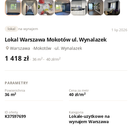
lokal
na wynajem
1 lip 2026
Lokal Warszawa Mokotów ul. Wynalazek
Warszawa
Mokotów
ul. Wynalazek
1 418 zł
2
2
36 m
40 zł/m
PARAMETRY
Powierzchnia
Cena za metr
2
2
36 m
40 zł/m
ID oferty
Kategoria
K37597699
Lokale-uzytkowe na
wynajem Warszawa