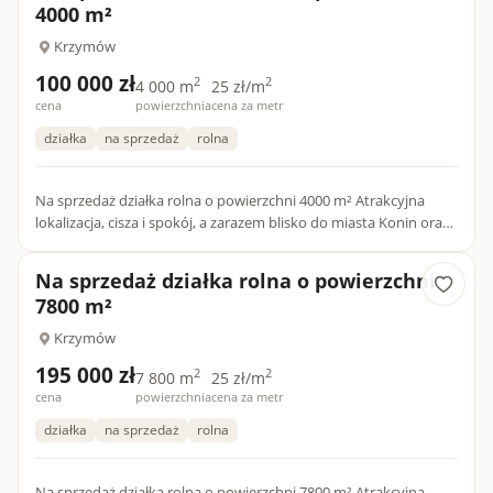
4000 m²
Krzymów
100 000 zł
2
2
4 000 m
25 zł/m
cena
powierzchnia
cena za metr
działka
na sprzedaż
rolna
Na sprzedaż działka rolna o powierzchni 4000 m² Atrakcyjna
lokalizacja, cisza i spokój, a zarazem blisko do miasta Konin oraz
obiektów użyteczności publicznej. Dojazd drogą asfal...
Na sprzedaż działka rolna o powierzchni
7800 m²
Krzymów
195 000 zł
2
2
7 800 m
25 zł/m
cena
powierzchnia
cena za metr
działka
na sprzedaż
rolna
Na sprzedaż działka rolna o powierzchni 7800 m² Atrakcyjna