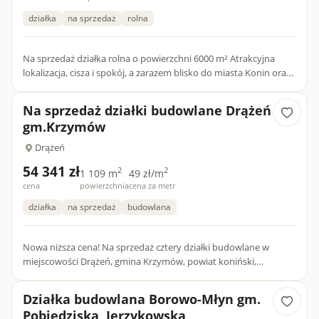
działka
na sprzedaż
rolna
Na sprzedaż działka rolna o powierzchni 6000 m² Atrakcyjna
lokalizacja, cisza i spokój, a zarazem blisko do miasta Konin oraz
obiektów użyteczności publicznej. Dojazd drogą asfal...
Na sprzedaż działki budowlane Drążeń
gm.Krzymów
Drążeń
54 341 zł
2
2
1 109 m
49 zł/m
cena
powierzchnia
cena za metr
działka
na sprzedaż
budowlana
Nowa niższa cena! Na sprzedaż cztery działki budowlane w
miejscowości Drążeń, gmina Krzymów, powiat koniński,
województwo wielkopolskie. Działki o powierzchniach: 1109
mkw, 1140 m...
Działka budowlana Borowo-Młyn gm.
Pobiedziska, Jerzykowska