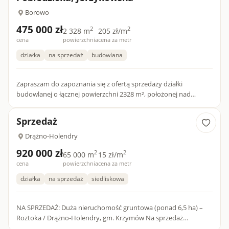
Borowo
475 000 zł
2
2
2 328 m
205 zł/m
cena
powierzchnia
cena za metr
działka
na sprzedaż
budowlana
Zapraszam do zapoznania się z ofertą sprzedaży działki
budowlanej o łącznej powierzchni 2328 m², położonej nad
Jeziorem Kowalskim w miejscowości Borowo-Młyn, gmina
Pobiedziska. To...
Sprzedaż
Drążno-Holendry
920 000 zł
2
2
65 000 m
15 zł/m
cena
powierzchnia
cena za metr
działka
na sprzedaż
siedliskowa
NA SPRZEDAŻ: Duża nieruchomość gruntowa (ponad 6,5 ha) –
Roztoka / Drążno-Holendry, gm. Krzymów ​Na sprzedaż
wyjątkowa, rozległa nieruchomość o ogromnym potencjale,