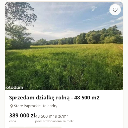
zlokalizowana...
Sprzedam działkę rolną - 48 500 m2
Stare Paprockie Holendry
389 000 zł
2
2
48 500 m
9 zł/m
cena
powierzchnia
cena za metr