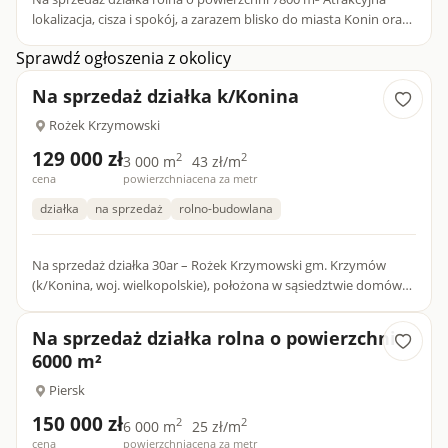
lokalizacja, cisza i spokój, a zarazem blisko do miasta Konin oraz
obiektów użyteczności publicznej. Dojazd drogą asfal...
Sprawdź ogłoszenia z okolicy
Na sprzedaż działka k/Konina
Rożek Krzymowski
129 000 zł
2
2
3 000 m
43 zł/m
cena
powierzchnia
cena za metr
działka
na sprzedaż
rolno-budowlana
Na sprzedaż działka 30ar – Rożek Krzymowski gm. Krzymów
(k/Konina, woj. wielkopolskie), położona w sąsiedztwie domów
jednorodzinnych, przy drodze asfaltowej, z dostępem do wody,
pr...
Na sprzedaż działka rolna o powierzchni
6000 m²
Piersk
150 000 zł
2
2
6 000 m
25 zł/m
cena
powierzchnia
cena za metr