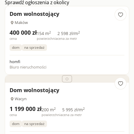
Sprawdź ogłoszenia z okolicy
Dom wolnostojący
Maków
400 000 zł
2
2
154 m
2 598 zł/m
cena
powierzchnia
cena za metr
dom
na sprzedaż
homfi
Biuro nieruchomości
Dom wolnostojący
Wacyn
1 199 000 zł
2
2
200 m
5 995 zł/m
cena
powierzchnia
cena za metr
dom
na sprzedaż