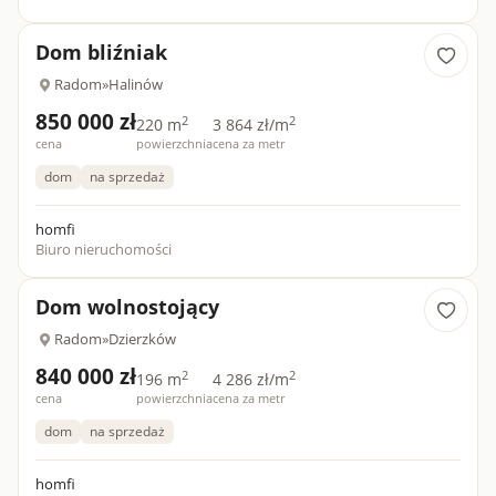
Dom bliźniak
Radom
»
Halinów
850 000 zł
2
2
220 m
3 864 zł/m
cena
powierzchnia
cena za metr
dom
na sprzedaż
homfi
Biuro nieruchomości
Dom wolnostojący
Radom
»
Dzierzków
840 000 zł
2
2
196 m
4 286 zł/m
cena
powierzchnia
cena za metr
dom
na sprzedaż
homfi