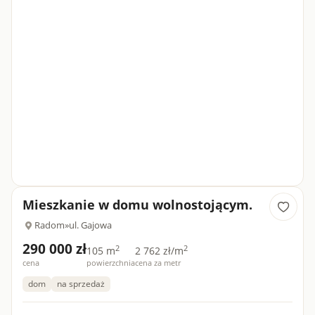
Mieszkanie w domu wolnostojącym.
Radom
»
ul. Gajowa
290 000 zł
2
2
105 m
2 762 zł/m
cena
powierzchnia
cena za metr
dom
na sprzedaż