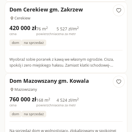
bliźniaczej z...
Dom Cerekiew gm. Zakrzew
Cerekiew
420 000 zł
2
2
76 m
5 527 zł/m
cena
powierzchnia
cena za metr
dom
na sprzedaż
Wyobraź sobie poranek z kawą we własnym ogrodzie. Cisza,
spokój i zero miejskiego hałasu. Zamiast klatki schodowej-
własne wejście. Zamiast balkonu- kawałek zieleni tylko dla Cie...
Dom Mazowszany gm. Kowala
Mazowszany
760 000 zł
2
2
168 m
4 524 zł/m
cena
powierzchnia
cena za metr
dom
na sprzedaż
Na sprzedaż dom w wolnostojący, zlokalizowany w spokojnej