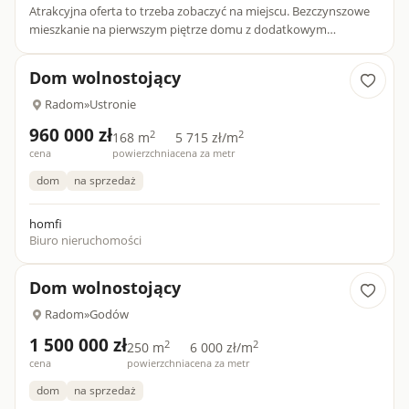
Atrakcyjna oferta to trzeba zobaczyć na miejscu. Bezczynszowe
mieszkanie na pierwszym piętrze domu z dodatkowym
poddaszem do adaptacji powierzchnia całkowita 105 m2. Do
dyspozycj...
Dom wolnostojący
Radom
»
Ustronie
960 000 zł
2
2
168 m
5 715 zł/m
cena
powierzchnia
cena za metr
dom
na sprzedaż
homfi
Biuro nieruchomości
Dom wolnostojący
Radom
»
Godów
1 500 000 zł
2
2
250 m
6 000 zł/m
cena
powierzchnia
cena za metr
dom
na sprzedaż