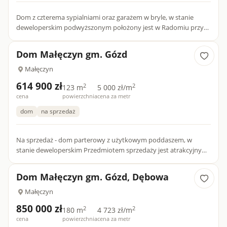
Dom z czterema sypialniami oraz garażem w bryle, w stanie
deweloperskim podwyższonym położony jest w Radomiu przy
ulicy Wapiennej. (Możliwośc zakupu domu w wolnostojącego
875 000...
Dom Małęczyn gm. Gózd
Małęczyn
614 900 zł
2
2
123 m
5 000 zł/m
cena
powierzchnia
cena za metr
dom
na sprzedaż
Na sprzedaż - dom parterowy z użytkowym poddaszem, w
stanie deweloperskim Przedmiotem sprzedaży jest atrakcyjny
dom parterowy z użytkowym poddaszem, o łącznej powierzchni
użyt...
Dom Małęczyn gm. Gózd, Dębowa
Małęczyn
850 000 zł
2
2
180 m
4 723 zł/m
cena
powierzchnia
cena za metr