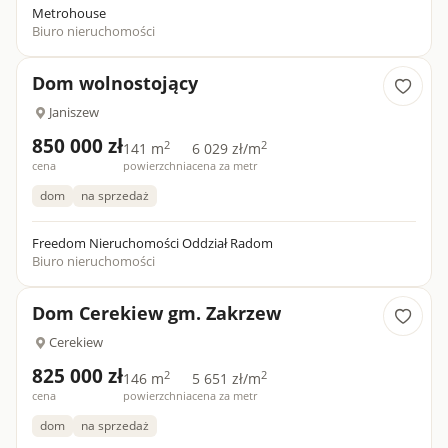
Metrohouse
Biuro nieruchomości
Dom wolnostojący
Janiszew
850 000 zł
2
2
141 m
6 029 zł/m
cena
powierzchnia
cena za metr
dom
na sprzedaż
Freedom Nieruchomości Oddział Radom
Biuro nieruchomości
Dom Cerekiew gm. Zakrzew
Cerekiew
825 000 zł
2
2
146 m
5 651 zł/m
cena
powierzchnia
cena za metr
dom
na sprzedaż