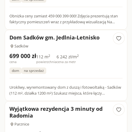
Obniżka ceny zamiast 459 000 399 000! Zdjęcia prezentują stan
faktyczny pomieszczeń wraz z przykładową wizualizacją Na
sprzedaż oferujemy dom jednorodzinny w stanie surowym...
Dom Sadków gm. Jedlnia-Letnisko
Sadków
699 000 zł
2
2
112 m
6 242 zł/m
cena
powierzchnia
cena za metr
dom
na sprzedaż
Urokliwy, wyremontowany dom z duszą i fotowoltaiką - Sadków
(112 m², działka 1200 m²) Szukasz miejsca, które łączy
niepowtarzalny klimat tradycyjnego domu z nowoczesnymi,
energ...
Wyjątkowa rezydencja 3 minuty od
Radomia
Parznice