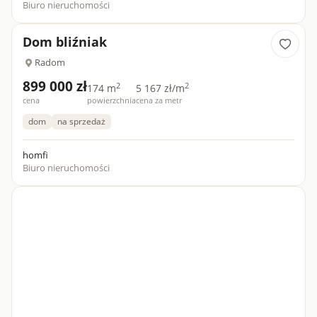
Biuro nieruchomości
Dom bliźniak
Radom
899 000 zł
2
2
174 m
5 167 zł/m
cena
powierzchnia
cena za metr
dom
na sprzedaż
homfi
Biuro nieruchomości