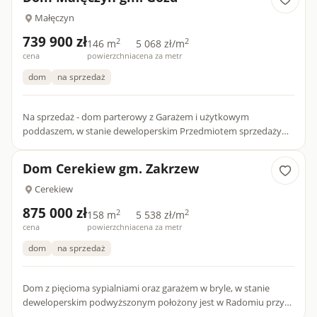
Małęczyn
739 900 zł
2
2
146 m
5 068 zł/m
cena
powierzchnia
cena za metr
dom
na sprzedaż
Na sprzedaż - dom parterowy z Garażem i użytkowym
poddaszem, w stanie deweloperskim Przedmiotem sprzedaży
jest atrakcyjny dom parterowy z użytkowym poddaszem, o
łącznej powierz...
Dom Cerekiew gm. Zakrzew
Cerekiew
875 000 zł
2
2
158 m
5 538 zł/m
cena
powierzchnia
cena za metr
dom
na sprzedaż
Dom z pięcioma sypialniami oraz garażem w bryle, w stanie
deweloperskim podwyższonym położony jest w Radomiu przy
ulicy Wapiennej. (Mozliwość zakupu domu w zabudowie