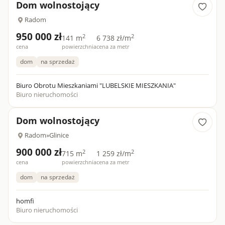
Dom wolnostojący
Radom
950 000 zł
2
2
141 m
6 738 zł/m
cena
powierzchnia
cena za metr
dom
na sprzedaż
Biuro Obrotu Mieszkaniami "LUBELSKIE MIESZKANIA"
Biuro nieruchomości
Dom wolnostojący
Radom
»
Glinice
900 000 zł
2
2
715 m
1 259 zł/m
cena
powierzchnia
cena za metr
dom
na sprzedaż
homfi
Biuro nieruchomości