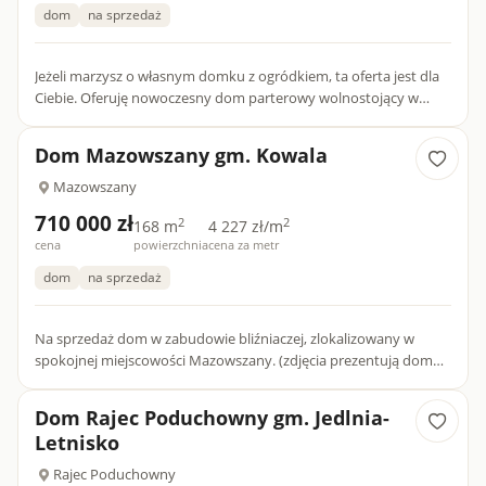
dom
na sprzedaż
Jeżeli marzysz o własnym domku z ogródkiem, ta oferta jest dla
Ciebie. Oferuję nowoczesny dom parterowy wolnostojący w
Małęczynie Dom położony w cichej okolicy, otoczony ziel...
Dom Mazowszany gm. Kowala
Mazowszany
710 000 zł
2
2
168 m
4 227 zł/m
cena
powierzchnia
cena za metr
dom
na sprzedaż
Na sprzedaż dom w zabudowie bliźniaczej, zlokalizowany w
spokojnej miejscowości Mazowszany. (zdjęcia prezentują dom
wolnostojący- bliżniaki przylegają do siebie garażami) Budynek...
Dom Rajec Poduchowny gm. Jedlnia-
Letnisko
Rajec Poduchowny