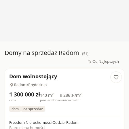
Domy na sprzedaż Radom
(51)
Dom wolnostojący
Radom
»
Prędocinek
1 300 000 zł
2
2
140 m
9 286 zł/m
cena
powierzchnia
cena za metr
dom
na sprzedaż
Freedom Nieruchomości Oddział Radom
Biuro nieruchomości