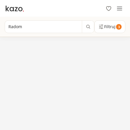
Radom
Filtruj
3