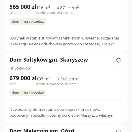
565 000 zł
2
2
116 m
4 871 zł/m
cena
powierzchnia
cena za metr
dom
na sprzedaż
Budynek w stanie surowym zamkniętym w świetnej pożądanej
lokalizacji - Rajec Poduchowny gotowy do sprzedaży Projekt
domu Dom w lipiennikach 3 (E) OZE PRZESTRZEŃ Living-room z
a...
Dom Sołtyków gm. Skaryszew
Sołtyków
679 000 zł
2
2
107 m
6 346 zł/m
cena
powierzchnia
cena za metr
dom
na sprzedaż
Nowoczesny dom w stanie deweloperskim na nowo
budowanym osiedlu - idealny dla Ciebie! Marzysz o własnym,
gotowym do wykończenia domu, położonym w spokojnej i
zielonej okolicy,...
Dom Małęczyn gm. Gózd