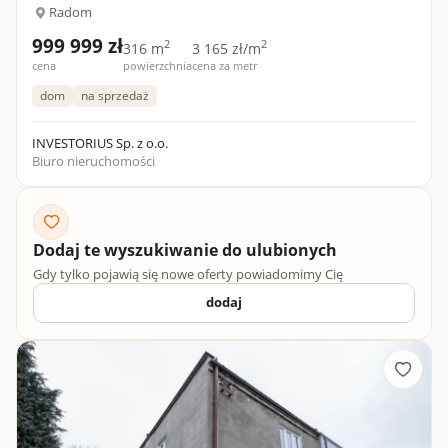
Radom
999 999 zł
2
2
316 m
3 165 zł/m
cena
powierzchnia
cena za metr
dom
na sprzedaż
INVESTORIUS Sp. z o.o.
Biuro nieruchomości
Dodaj te wyszukiwanie do ulubionych
Gdy tylko pojawią się nowe oferty powiadomimy Cię
dodaj