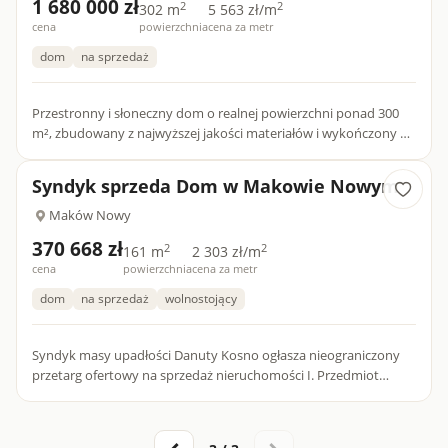
1 680 000 zł
2
2
302 m
5 563 zł/m
cena
powierzchnia
cena za metr
dom
na sprzedaż
Przestronny i słoneczny dom o realnej powierzchni ponad 300
m², zbudowany z najwyższej jakości materiałów i wykończony w
eleganckim, włoskim stylu. Nieruchomość znajduje się na ogr...
Syndyk sprzeda Dom w Makowie Nowym
Maków Nowy
370 668 zł
2
2
161 m
2 303 zł/m
cena
powierzchnia
cena za metr
dom
na sprzedaż
wolnostojący
Syndyk masy upadłości Danuty Kosno ogłasza nieograniczony
przetarg ofertowy na sprzedaż nieruchomości I. Przedmiot
przetargu Prawo własności nieruchomości gruntowej oznaczonej
j...