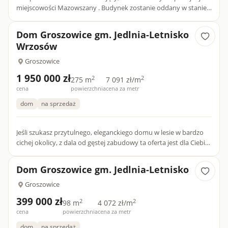
miejscowości Mazowszany . Budynek zostanie oddany w stanie
DEWELOPERSKIM-na obecnym etapie (stan surowy zamknięty
możl...
Dom Groszowice gm. Jedlnia-Letnisko
Wrzosów
Groszowice
1 950 000 zł
2
2
275 m
7 091 zł/m
cena
powierzchnia
cena za metr
dom
na sprzedaż
Jeśli szukasz przytulnego, eleganckiego domu w lesie w bardzo
cichej okolicy, z dala od gęstej zabudowy ta oferta jest dla Ciebie.
Dom parterowy, położony we Wrzosowie pod Radomie...
Dom Groszowice gm. Jedlnia-Letnisko
Groszowice
399 000 zł
2
2
98 m
4 072 zł/m
cena
powierzchnia
cena za metr
dom
na sprzedaż