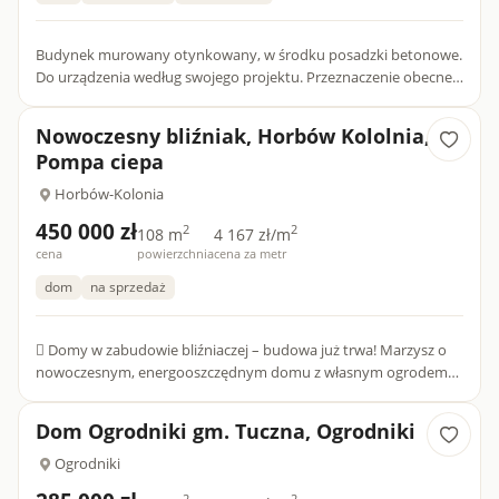
Budynek murowany otynkowany, w środku posadzki betonowe.
Do urządzenia według swojego projektu. Przeznaczenie obecne
jako mieszkalny. Cena do negocjacji.
Nowoczesny bliźniak, Horbów Kololnia,
Pompa ciepa
Horbów-Kolonia
450 000 zł
2
2
108 m
4 167 zł/m
cena
powierzchnia
cena za metr
dom
na sprzedaż
 Domy w zabudowie bliźniaczej – budowa już trwa! Marzysz o
nowoczesnym, energooszczędnym domu z własnym ogrodem?
To idealny moment! Rozwijająca się inwestycja To dopiero
początek...
Dom Ogrodniki gm. Tuczna, Ogrodniki
Ogrodniki