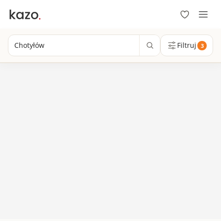
Chotyłów
Filtruj
3