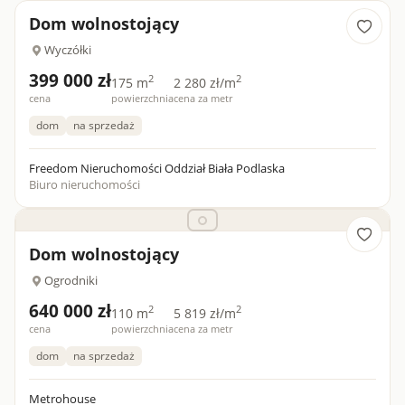
Dom wolnostojący
Wyczółki
399 000 zł
2
2
175 m
2 280 zł/m
cena
powierzchnia
cena za metr
dom
na sprzedaż
Freedom Nieruchomości Oddział Biała Podlaska
Biuro nieruchomości
Dom wolnostojący
Ogrodniki
640 000 zł
2
2
110 m
5 819 zł/m
cena
powierzchnia
cena za metr
dom
na sprzedaż
Metrohouse