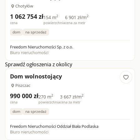
Chotyłów
1 062 754 zł
2
2
154 m
6 901 zł/m
cena
powierzchnia
cena za metr
dom
na sprzedaż
Freedom Nieruchomości Sp. z o.o.
Biuro nieruchomości
Sprawdź ogłoszenia z okolicy
Dom wolnostojący
Piszczac
990 000 zł
2
2
270 m
3 667 zł/m
cena
powierzchnia
cena za metr
dom
na sprzedaż
Freedom Nieruchomości Oddział Biała Podlaska
Biuro nieruchomości