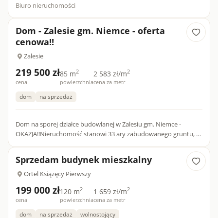
Biuro nieruchomości
Dom - Zalesie gm. Niemce - oferta
cenowa!!
Zalesie
219 500 zł
2
2
85 m
2 583 zł/m
cena
powierzchnia
cena za metr
dom
na sprzedaż
Dom na sporej działce budowlanej w Zalesiu gm. Niemce -
OKAZJA!!Nieruchomość stanowi 33 ary zabudowanego gruntu, w
większości budowlanego - teren przeznaczony zarówno jako
strefa s...
Sprzedam budynek mieszkalny
Ortel Książęcy Pierwszy
199 000 zł
2
2
120 m
1 659 zł/m
cena
powierzchnia
cena za metr
dom
na sprzedaż
wolnostojący