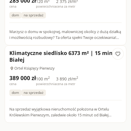
285 000 zł
2
2
120 m
2 375 zł/m
cena
powierzchnia
cena za metr
dom
na sprzedaż
Marzysz o domu w spokojnej, malowniczej okolicy z dużą działką
i możliwością rozbudowy? Ta oferta spełni Twoje oczekiwania!
Przedstawiamy atrakcyjną nieruchomość na sprzedaż - prze...
Klimatyczne siedlisko 6373 m² | 15 min od
Białej
Ortel Książęcy Pierwszy
389 000 zł
2
2
100 m
3 890 zł/m
cena
powierzchnia
cena za metr
dom
na sprzedaż
Na sprzedaż wyjątkowa nieruchomość położona w Ortelu
Królewskim Pierwszym, zaledwie około 15 minut od Białej
Podlaskiej. Na działce o powierzchni 6373 m² znajduje się solidny
murow...