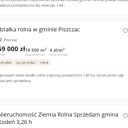
właszcza bezpieczna dla zwierząt, z wł...
działka rolna w gminie Piszczac
Piszczac
69 000 zł
2
2
18 500 m
4 zł/m
ena
powierzchnia
cena za metr
działka
na sprzedaż
rolna
przedam dwie działki rolne o łącznej powierzchni 1,85 ha. Grunt przez cały
zas jest uprawiany.
Nieruchomość Ziemia Rolna Sprzedam gmina
Kodeń 3,26 h