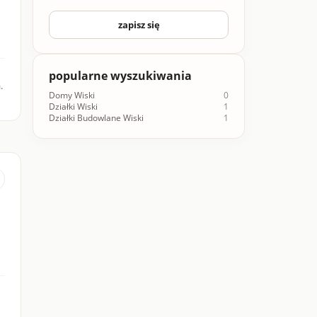
zapisz się
popularne wyszukiwania
.
Domy Wiski
0
Działki Wiski
1
Działki Budowlane Wiski
1