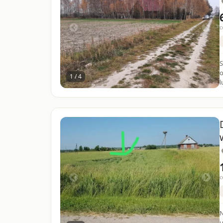
c
S
o
1 / 4
l
c
N
u