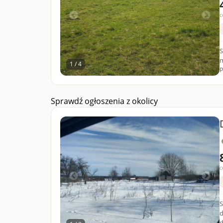
c
S
m
1 / 4
P
Sprawdź ogłoszenia z okolicy
c
S
d
d