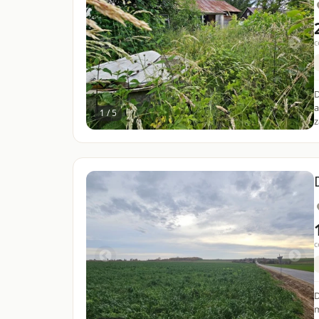
c
D
a
1 / 5
z
c
Dz
m