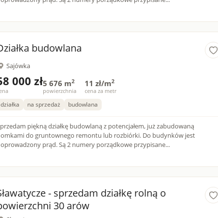
Działka budowlana
Sajówka
58 000 zł
2
2
5 676 m
11 zł/m
ena
powierzchnia
cena za metr
działka
na sprzedaż
budowlana
przedam piękną działkę budowlaną z potencjałem, już zabudowaną
omkami do gruntownego remontu lub rozbiórki. Do budynków jest
oprowadzony prąd. Są 2 numery porządkowe przypisane...
Sławatycze - sprzedam działkę rolną o
powierzchni 30 arów