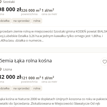
Szostaki
98 000 zł
2
2
326 000 m
1 zł/m
ena
powierzchnia
cena za metr
działka
na sprzedaż
rolna
zedam ziemie rolną w miejscowości Szostaki gmina KODEŃ powiat BIALSKI
belskie Działka 3,26 ha.w jednym kawałku tylko ornego jest 1,80ha, i
,40ha.lasu .działka o numerze...
Ziemia Łąka rolna kośna
Liszna
32 000 zł
2
2
121 000 m
1 zł/m
ena
powierzchnia
cena za metr
działka
na sprzedaż
rolna
ąka kośna w Naturze 2000 w dopłatach Unijnych koszona co roku w pakiecie
wiatki do Sprzedania .Zlokalizowana w Miejscowości Sławatycze Od ręb