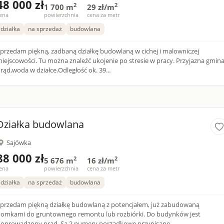
48 000 zł
2
2
1 700 m
29 zł/m
ena
powierzchnia
cena za metr
działka
na sprzedaż
budowlana
przedam piękną, zadbaną działkę budowlaną w cichej i malowniczej
iejscowości. Tu można znaleźć ukojenie po stresie w pracy. Przyjazna gmina
rąd,woda w działce.Odległość ok. 39...
Działka budowlana
Sajówka
88 000 zł
2
2
5 676 m
16 zł/m
ena
powierzchnia
cena za metr
działka
na sprzedaż
budowlana
przedam piękną działkę budowlaną z potencjałem, już zabudowaną
omkami do gruntownego remontu lub rozbiórki. Do budynków jest
oprowadzony prąd. Są 2 numery porządkowe przypisane...