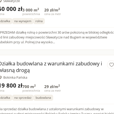
Sławatycze
60 000 zł
2
2
3 000 m
20 zł/m
ena
powierzchnia
cena za metr
działka
na wynajem
rolna
PRZEDAM działkę rolną o powierzchni 30 arów położoną w bliskiej odległośc
d linii zabudowy miejscowości Sławatycze nad Bugiem w województwie
ubelskim przy ul. Polnej (na wysoko...
Działka budowlana z warunkami zabudowy i
własną drogą
Bokinka Pańska
19 800 zł
2
2
700 m
29 zł/m
ena
powierzchnia
cena za metr
działka
na sprzedaż
budowlana
a sprzedaż działka budowlana z ustalonymi warunkami zabudowy w
stronnej,cudnej miejscowości Bokinka Pańska (gmina Tuczna, powiat bialski