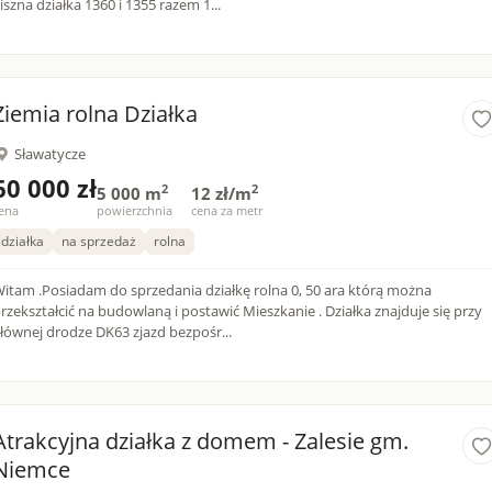
iszna działka 1360 i 1355 razem 1...
Ziemia rolna Działka
Sławatycze
60 000 zł
2
2
5 000 m
12 zł/m
ena
powierzchnia
cena za metr
działka
na sprzedaż
rolna
tam .Posiadam do sprzedania działkę rolna 0, 50 ara którą można
rzekształcić na budowlaną i postawić Mieszkanie . Działka znajduje się przy
głównej drodze DK63 zjazd bezpośr...
Atrakcyjna działka z domem - Zalesie gm.
Niemce