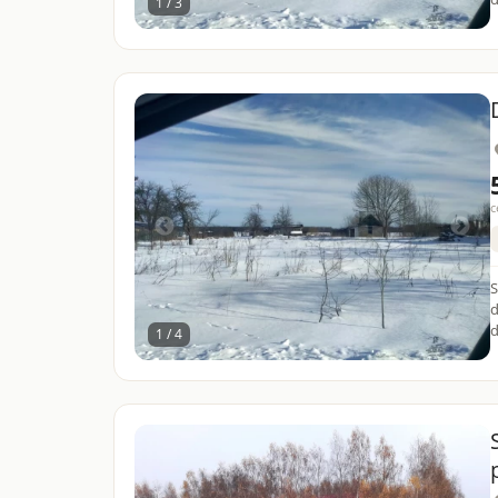
1 / 3
c
S
d
d
1 / 4