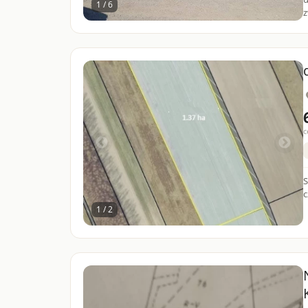
1 / 6
z
c
S
c
1 / 2