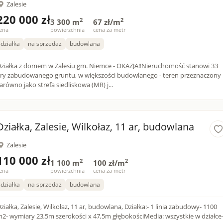
Zalesie
220 000 zł
2
2
3 300 m
67 zł/m
ena
powierzchnia
cena za metr
działka
na sprzedaż
budowlana
ziałka z domem w Zalesiu gm. Niemce - OKAZJA!!Nieruchomość stanowi 33
ry zabudowanego gruntu, w większości budowlanego - teren przeznaczony
arówno jako strefa siedliskowa (MR) j...
Działka, Zalesie, Wilkołaz, 11 ar, budowlana
Zalesie
110 000 zł
2
2
1 100 m
100 zł/m
ena
powierzchnia
cena za metr
działka
na sprzedaż
budowlana
iałka, Zalesie, Wilkołaz, 11 ar, budowlana, Działka:- 1 linia zabudowy- 1100
2- wymiary 23,5m szerokości x 47,5m głębokościMedia: wszystkie w działce