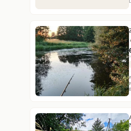
L
c
Wi
p