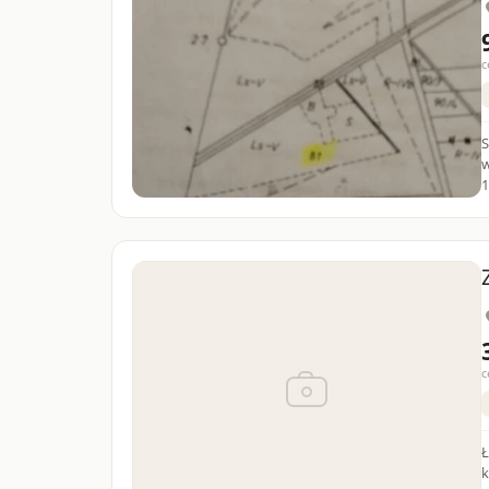
c
Spr
woj.Lu
1
c
Ł
k