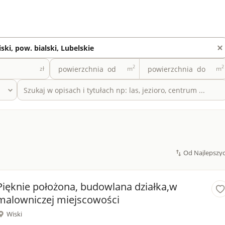
2
2
zł
m
m
Pięknie położona, budowlana działka,w
malowniczej miejscowości
Wiski