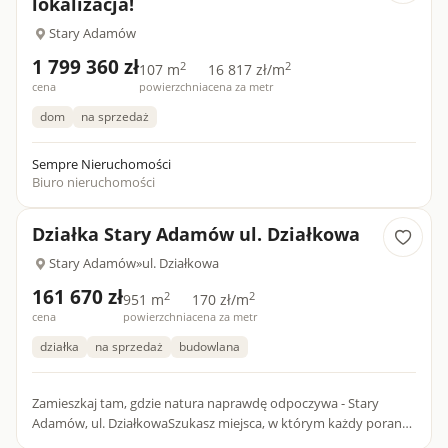
lokalizacja!
Stary Adamów
1 799 360 zł
2
2
107 m
16 817 zł/m
cena
powierzchnia
cena za metr
dom
na sprzedaż
Sempre Nieruchomości
Biuro nieruchomości
Działka Stary Adamów ul. Działkowa
Stary Adamów
»
ul. Działkowa
161 670 zł
2
2
951 m
170 zł/m
cena
powierzchnia
cena za metr
działka
na sprzedaż
budowlana
Zamieszkaj tam, gdzie natura naprawdę odpoczywa - Stary
Adamów, ul. DziałkowaSzukasz miejsca, w którym każdy poranek
zaczyna się śpiewem ptaków, a powietrze pachnie lasem i