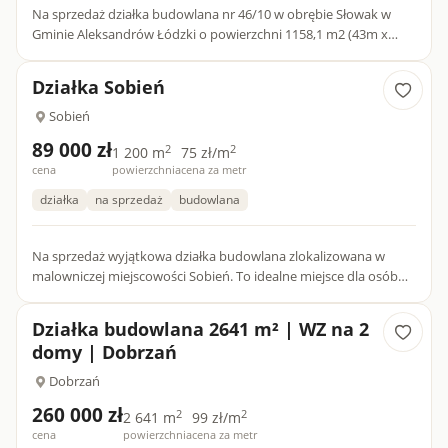
Na sprzedaż działka budowlana nr 46/10 w obrębie Słowak w
Gminie Aleksandrów Łódzki o powierzchni 1158,1 m2 (43m x
27m), sklasyfikowana w miejscowym planie zagospodarowania
przestr...
Działka Sobień
Sobień
89 000 zł
2
2
1 200 m
75 zł/m
cena
powierzchnia
cena za metr
działka
na sprzedaż
budowlana
Na sprzedaż wyjątkowa działka budowlana zlokalizowana w
malowniczej miejscowości Sobień. To idealne miejsce dla osób
poszukujących spokoju i kontaktu z naturą. Droga asfalt...
Działka budowlana 2641 m² | WZ na 2
domy | Dobrzań
Dobrzań
260 000 zł
2
2
2 641 m
99 zł/m
cena
powierzchnia
cena za metr