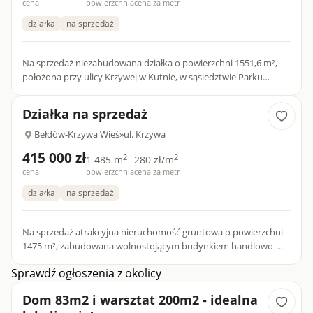
cena
powierzchnia
cena za metr
działka
na sprzedaż
Na sprzedaż niezabudowana działka o powierzchni 1551,6 m²,
położona przy ulicy Krzywej w Kutnie, w sąsiedztwie Parku
Wiosny Ludów. Atrakcyjna lokalizacja łączy bliskość natury z do...
Działka na sprzedaż
Bełdów-Krzywa Wieś
»
ul. Krzywa
415 000 zł
2
2
1 485 m
280 zł/m
cena
powierzchnia
cena za metr
działka
na sprzedaż
Na sprzedaż atrakcyjna nieruchomość gruntowa o powierzchni
1475 m², zabudowana wolnostojącym budynkiem handlowo-
usługowym o powierzchni zabudowy 59 m², położona przy ulicy
Sprawdź ogłoszenia z okolicy
Krzywej...
Dom 83m2 i warsztat 200m2 - idealna