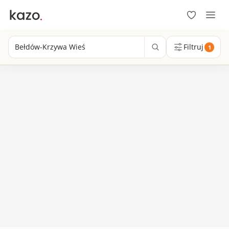
Bełdów-Krzywa Wieś
Filtruj
1