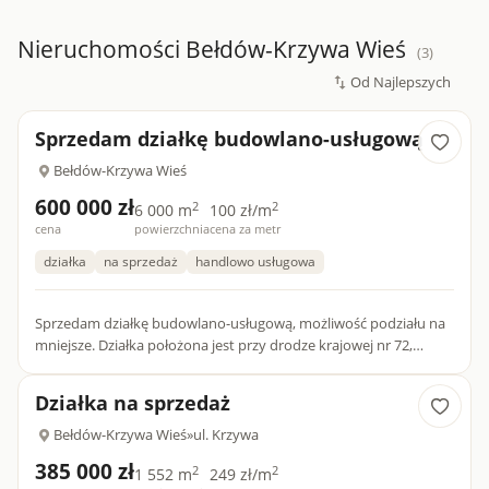
Nieruchomości Bełdów-Krzywa Wieś
(3)
Sprzedam działkę budowlano-usługową
Bełdów-Krzywa Wieś
600 000 zł
2
2
6 000 m
100 zł/m
cena
powierzchnia
cena za metr
działka
na sprzedaż
handlowo usługowa
Sprzedam działkę budowlano-usługową, możliwość podziału na
mniejsze. Działka położona jest przy drodze krajowej nr 72,
główna trasa Łódź - Poddębice, miejscowość Jastrzębiec. Media...
Działka na sprzedaż
Bełdów-Krzywa Wieś
»
ul. Krzywa
385 000 zł
2
2
1 552 m
249 zł/m