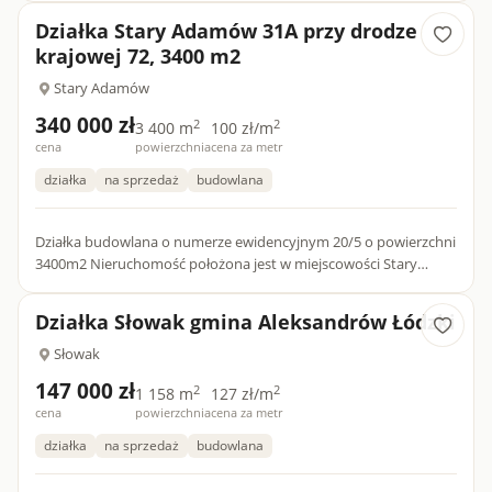
wolnośc...
Działka Stary Adamów 31A przy drodze
krajowej 72, 3400 m2
Stary Adamów
340 000 zł
2
2
3 400 m
100 zł/m
cena
powierzchnia
cena za metr
działka
na sprzedaż
budowlana
Działka budowlana o numerze ewidencyjnym 20/5 o powierzchni
3400m2 Nieruchomość położona jest w miejscowości Stary
Adamów 31 A , gmina Aleksandrów Łódzki. Nieruchomość
położona je...
Działka Słowak gmina Aleksandrów Łódzki
Słowak
147 000 zł
2
2
1 158 m
127 zł/m
cena
powierzchnia
cena za metr
działka
na sprzedaż
budowlana