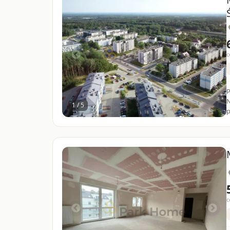
c
P
N
1 / 5
p
c