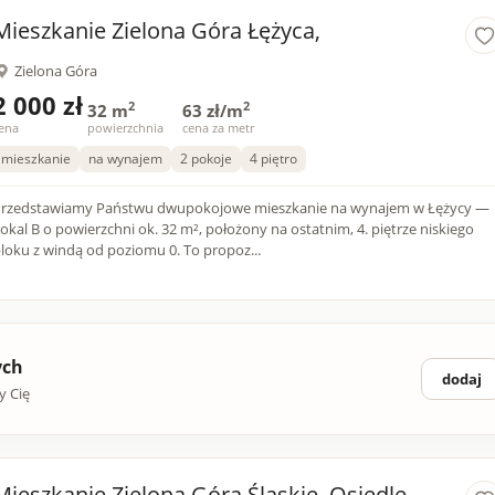
Mieszkanie Zielona Góra Łężyca,
Zielona Góra
2 000 zł
2
2
32 m
63 zł/m
ena
powierzchnia
cena za metr
mieszkanie
na wynajem
2 pokoje
4 piętro
rzedstawiamy Państwu dwupokojowe mieszkanie na wynajem w Łężycy —
okal B o powierzchni ok. 32 m², położony na ostatnim, 4. piętrze niskiego
bloku z windą od poziomu 0. To propoz...
ych
dodaj
y Cię
Mieszkanie Zielona Góra Śląskie, Osiedle