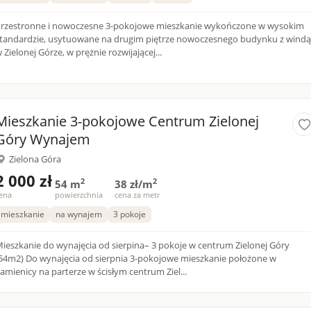
rzestronne i nowoczesne 3-pokojowe mieszkanie wykończone w wysokim
tandardzie, usytuowane na drugim piętrze nowoczesnego budynku z windą
 Zielonej Górze, w prężnie rozwijającej...
Mieszkanie 3-pokojowe Centrum Zielonej
Góry Wynajem
Zielona Góra
2 000 zł
2
2
54 m
38 zł/m
ena
powierzchnia
cena za metr
mieszkanie
na wynajem
3 pokoje
ieszkanie do wynajęcia od sierpina– 3 pokoje w centrum Zielonej Góry
wynajęcia od sierpnia 3-pokojowe mieszkanie położone w
amienicy na parterze w ścisłym centrum Ziel...