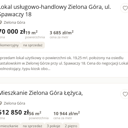
Lokal usługowo-handlowy Zielona Góra, ul.
Spawaczy 18
Zielona Góra
70 000 zł
2
2
19 m
3 685 zł/m
ena
powierzchnia
cena za metr
komercyjny
na sprzedaż
przedam lokal użytkowy o powierzchni ok. 19,25 m², położony na osiedlu
astalowskim w Zielonej Górze przy ul. Spawaczy 18. Cena do negocjacji Lokal
olnostojący, typu kiosk obo...
Mieszkanie Zielona Góra Łężyca,
Zielona Góra
612 850 zł
2
2
56 m
10 944 zł/m
ena
powierzchnia
cena za metr
mieszkanie
na sprzedaż
3 pokoje
2 piętro