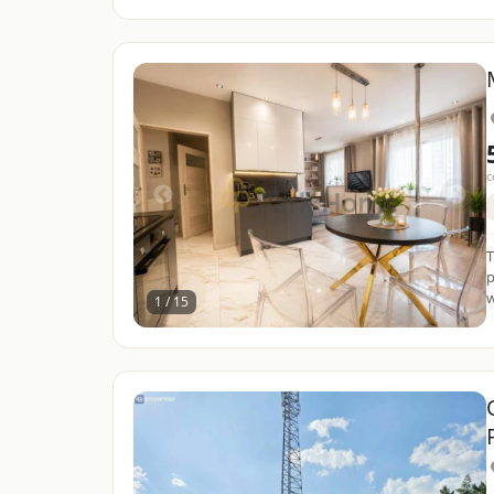
c
T
p
w
1 / 15