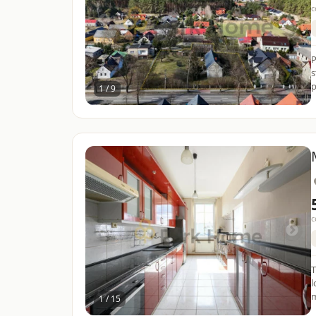
c
P
s
p
1 / 9
c
T
l
m
1 / 15