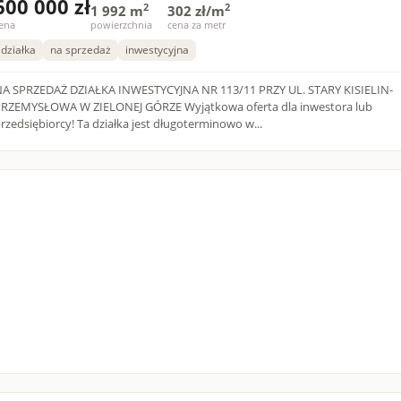
600 000 zł
2
2
1 992 m
302 zł/m
ena
powierzchnia
cena za metr
działka
na sprzedaż
inwestycyjna
A SPRZEDAŻ DZIAŁKA INWESTYCYJNA NR 113/11 PRZY UL. STARY KISIELIN-
ZEMYSŁOWA W ZIELONEJ GÓRZE Wyjątkowa oferta dla inwestora lub
rzedsiębiorcy! Ta działka jest długoterminowo w...