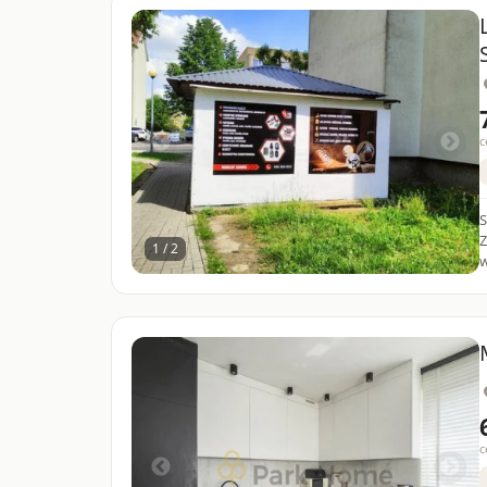
c
S
Z
1 / 2
w
c