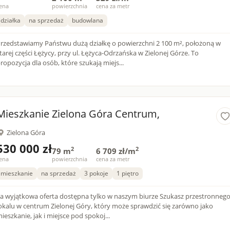
ena
powierzchnia
cena za metr
działka
na sprzedaż
budowlana
rzedstawiamy Państwu dużą działkę o powierzchni 2 100 m², położoną w
tarej części Łężycy, przy ul. Łężyca-Odrzańska w Zielonej Górze. To
ropozycja dla osób, które szukają miejs...
Mieszkanie Zielona Góra Centrum,
Zielona Góra
530 000 zł
2
2
79 m
6 709 zł/m
ena
powierzchnia
cena za metr
mieszkanie
na sprzedaż
3 pokoje
1 piętro
a wyjątkowa oferta dostępna tylko w naszym biurze Szukasz przestronnego
okalu w centrum Zielonej Góry, który może sprawdzić się zarówno jako
ieszkanie, jak i miejsce pod spokoj...