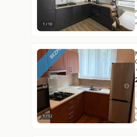
P
s
w
1 / 10
c
M
(54m2) Do 
1 / 12
k