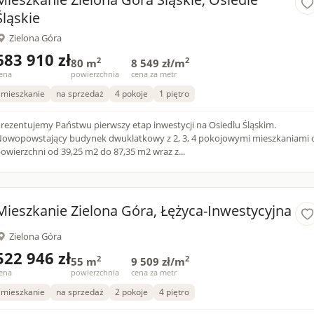
Śląskie
Zielona Góra
683 910 zł
2
2
80 m
8 549 zł/m
ena
powierzchnia
cena za metr
mieszkanie
na sprzedaż
4 pokoje
1 piętro
rezentujemy Państwu pierwszy etap inwestycji na Osiedlu Śląskim.
owopowstający budynek dwuklatkowy z 2, 3, 4 pokojowymi mieszkaniami 
owierzchni od 39,25 m2 do 87,35 m2 wraz z...
Mieszkanie Zielona Góra, Łężyca-Inwestycyjna
Zielona Góra
522 946 zł
2
2
55 m
9 509 zł/m
ena
powierzchnia
cena za metr
mieszkanie
na sprzedaż
2 pokoje
4 piętro