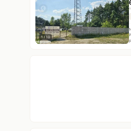
c
N
PR
1 / 10
p