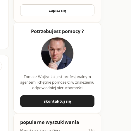
zapisz się
Potrzebujesz pomocy ?
Tomasz Wojtyniak jest profesjonalnym
agentem i chętnie pomoże Ci w znalezieniu
odpowiedniej nieruchomości
skontaktuj się
popularne wyszukiwania
Mieszkania Zielona Góra
116