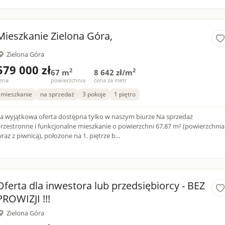
Mieszkanie Zielona Góra,
Zielona Góra
579 000 zł
2
2
67 m
8 642 zł/m
ena
powierzchnia
cena za metr
mieszkanie
na sprzedaż
3 pokoje
1 piętro
a wyjątkowa oferta dostępna tylko w naszym biurze Na sprzedaż
rzestronne i funkcjonalne mieszkanie o powierzchni 67,87 m² (powierzchnia
raz z piwnicą), położone na 1. piętrze b...
Oferta dla inwestora lub przedsiębiorcy - BEZ
PROWIZJI !!!
Zielona Góra