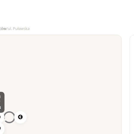
tów
/
ul. Puławska
1
/
4