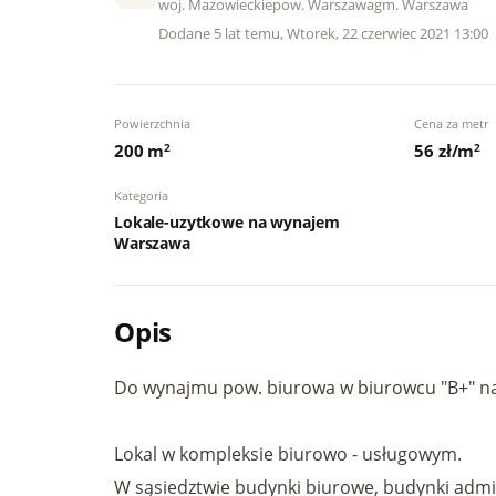
woj. Mazowieckie
pow. Warszawa
gm. Warszawa
Dodane 5 lat temu, Wtorek, 22 czerwiec 2021 13:00
Powierzchnia
Cena za metr
200 m
2
56 zł/m
2
Kategoria
Lokale-uzytkowe na wynajem
Warszawa
Opis
Do wynajmu pow. biurowa w biurowcu "B+" na
Lokal w kompleksie biurowo - usługowym.
W sąsiedztwie budynki biurowe, budynki admini