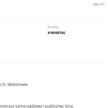
2
200 m
ID oferty
K18098766
 St. Mokotowie.
stracji samorządowej i publicznej, kino,