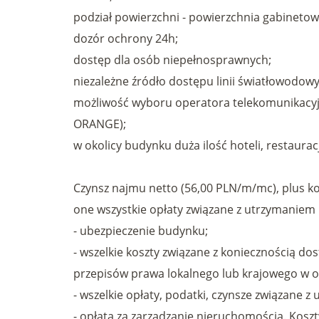
podział powierzchni - powierzchnia gabinetow
dozór ochrony 24h;
dostęp dla osób niepełnosprawnych;
niezależne źródło dostępu linii światłowodow
możliwość wyboru operatora telekomunikacyj
ORANGE);
w okolicy budynku duża ilość hoteli, restaura
Czynsz najmu netto (56,00 PLN/m/mc), plus k
one wszystkie opłaty związane z utrzymaniem 
- ubezpieczenie budynku;
- wszelkie koszty związane z koniecznością d
przepisów prawa lokalnego lub krajowego w o
- wszelkie opłaty, podatki, czynsze związane
- opłata za zarządzanie nieruchomością. Koszt