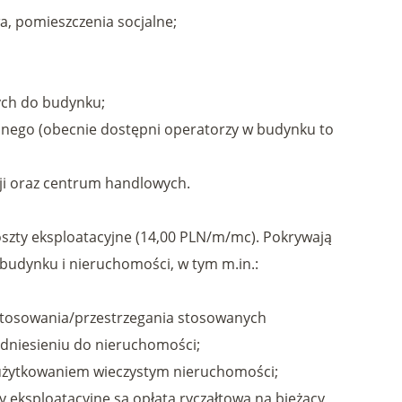
a, pomieszczenia socjalne;
ych do budynku;
nego (obecnie dostępni operatorzy w budynku to
cji oraz centrum handlowych.
oszty eksploatacyjne (14,00 PLN/m/mc). Pokrywają
budynku i nieruchomości, w tym m.in.:
ostosowania/przestrzegania stosowanych
dniesieniu do nieruchomości;
 z użytkowaniem wieczystym nieruchomości;
y eksploatacyjne są opłatą ryczałtową na bieżący