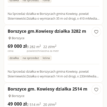
działka
na sprzedaż
rolna
Na Sprzedaż działka w Borszycach gmina Kowiesy, powiat
Skierniewicki.Działka o wymiarach 35 m od drogi, x 410 mMedia
prąd i woda w drodze dojazdowej Brak planu zagospodarowania
dla...
Borszyce gm.Kowiesy działka 3282 m
Borszyce
69 000 zł
2
2
3 282 m
22 zł/m
cena
powierzchnia
cena za metr
działka
na sprzedaż
leśna
Na Sprzedaż działka w Borszycach gmina Kowiesy, powiat
Skierniewicki.Działka o wymiarach 14 m od drogi, x 233mMedia
prąd i woda w drodze dojazdowejBrak planu zagospodarowania
dla d...
Borszyce gm. Kowiesy działka 2514 m
Borszyce
49 000 zł
2
2
2 514 m
20 zł/m