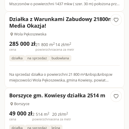
Mszczonów o powierzchni 1437 mkw ( szer. 30 m) położona przy
drodze gminnej, asfaltowej. W drodze wodociąg gminny, energia
e...
Działka z Warunkami Zabudowy 21800m²
Media Okazja!
Wola Pękoszewska
285 000 zł
2
2
21 800 m
14 zł/m
cena
powierzchnia
cena za metr
działka
na sprzedaż
budowlana
Na sprzedaż działka o powierzchni 21 800 m²&nbsp;&nbsp;w
miejscowości Wola Pękoszewska, gmina Kowiesy, powiat
Skierniewicki.- Działka przy drodze gminnej.&nbsp;&nbsp;-
Kształt dzia...
Borszyce gm. Kowiesy działka 2514 m
Borszyce
49 000 zł
2
2
2 514 m
20 zł/m
cena
powierzchnia
cena za metr
działka
na sprzedaż
leśna