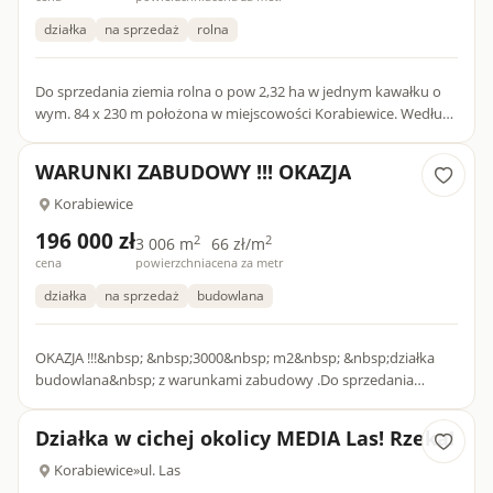
działka
na sprzedaż
rolna
Do sprzedania ziemia rolna o pow 2,32 ha w jednym kawałku o
wym. 84 x 230 m położona w miejscowości Korabiewice. Według
klas bonitacyjnych w obrębie nieruchomości występuje RIVa, R...
WARUNKI ZABUDOWY !!! OKAZJA
Korabiewice
196 000 zł
2
2
3 006 m
66 zł/m
cena
powierzchnia
cena za metr
działka
na sprzedaż
budowlana
OKAZJA !!!&nbsp; &nbsp;3000&nbsp; m2&nbsp; &nbsp;działka
budowlana&nbsp; z warunkami zabudowy .Do sprzedania
działka usytuowana w zalesionej części Korabiewic.Wjazd na
działkę b...
Działka w cichej okolicy MEDIA Las! Rzeka!
Korabiewice
»
ul. Las