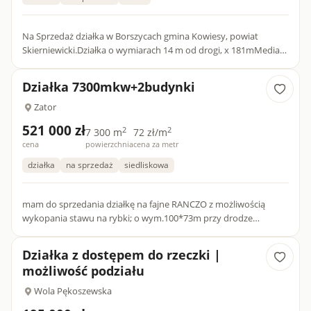
Na Sprzedaż działka w Borszycach gmina Kowiesy, powiat
Skierniewicki.Działka o wymiarach 14 m od drogi, x 181mMedia
prąd i woda w drodze dojazdowejBrak planu zagospodarowania
dla d...
Działka 7300mkw+2budynki
Zator
521 000 zł
2
2
7 300 m
72 zł/m
cena
powierzchnia
cena za metr
działka
na sprzedaż
siedliskowa
mam do sprzedania działkę na fajne RANCZO z możliwością
wykopania stawu na rybki; o wym.100*73m przy drodze
asfaltowej z wodociągiem,prądem na której są 2 budynki.To
ostatnie zdję...
Działka z dostępem do rzeczki |
możliwość podziału
Wola Pękoszewska