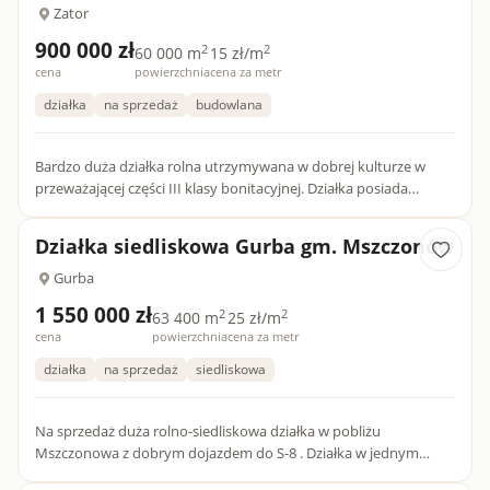
Zator
900 000 zł
2
2
60 000 m
15 zł/m
cena
powierzchnia
cena za metr
działka
na sprzedaż
budowlana
Bardzo duża działka rolna utrzymywana w dobrej kulturze w
przeważającej części III klasy bonitacyjnej. Działka posiada
dostęp do drogi asfaltowej. Z uwagi na obszar działki nowy w...
Działka siedliskowa Gurba gm. Mszczonów
Gurba
1 550 000 zł
2
2
63 400 m
25 zł/m
cena
powierzchnia
cena za metr
działka
na sprzedaż
siedliskowa
Na sprzedaż duża rolno-siedliskowa działka w pobliżu
Mszczonowa z dobrym dojazdem do S-8 . Działka w jednym
kawałku, o powierzchni 63400 m2 ma kształt złożonych dwóch