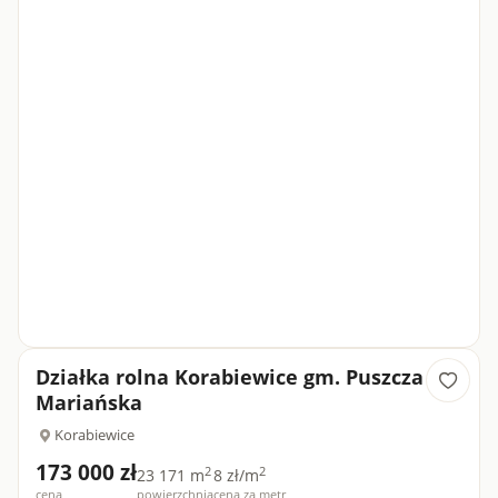
Działka rolna Korabiewice gm. Puszcza
Mariańska
Korabiewice
173 000 zł
2
2
23 171 m
8 zł/m
cena
powierzchnia
cena za metr