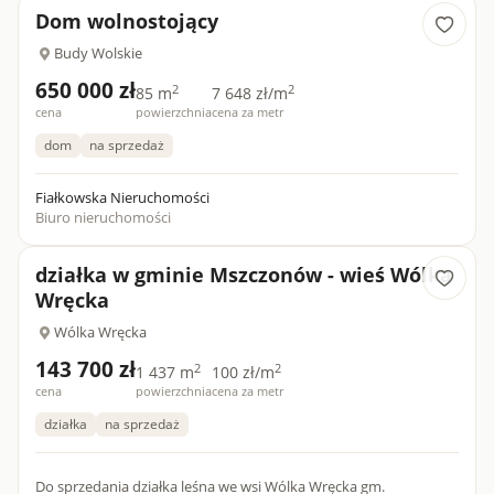
prostokątów....
Dom wolnostojący
Budy Wolskie
650 000 zł
2
2
85 m
7 648 zł/m
cena
powierzchnia
cena za metr
dom
na sprzedaż
Fiałkowska Nieruchomości
Biuro nieruchomości
działka w gminie Mszczonów - wieś Wólka
Wręcka
Wólka Wręcka
143 700 zł
2
2
1 437 m
100 zł/m
cena
powierzchnia
cena za metr
działka
na sprzedaż
Do sprzedania działka leśna we wsi Wólka Wręcka gm.