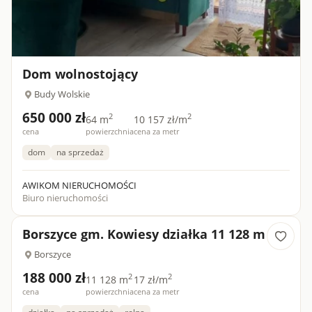
Dom wolnostojący
Budy Wolskie
650 000 zł
2
2
64 m
10 157 zł/m
cena
powierzchnia
cena za metr
dom
na sprzedaż
AWIKOM NIERUCHOMOŚCI
Biuro nieruchomości
Borszyce gm. Kowiesy działka 11 128 m
Borszyce
188 000 zł
2
2
11 128 m
17 zł/m
cena
powierzchnia
cena za metr