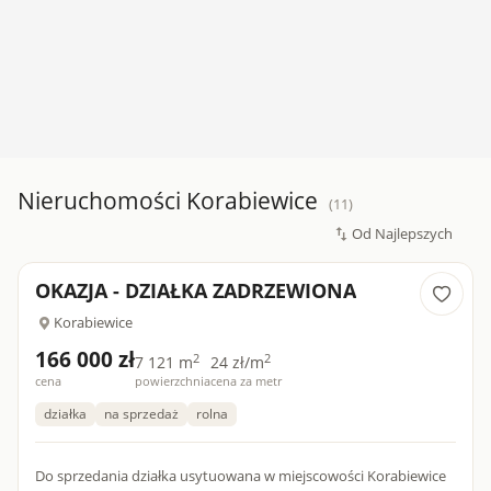
Nieruchomości Korabiewice
(11)
OKAZJA - DZIAŁKA ZADRZEWIONA
Korabiewice
166 000 zł
2
2
7 121 m
24 zł/m
cena
powierzchnia
cena za metr
działka
na sprzedaż
rolna
Do sprzedania działka usytuowana w miejscowości Korabiewice