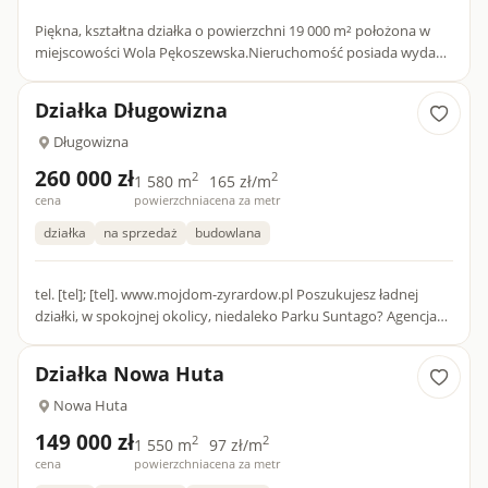
Piękna, kształtna działka o powierzchni 19 000 m² położona w
miejscowości Wola Pękoszewska.Nieruchomość posiada wydane
warunki zabudowy (wydane przed wejściem w życie ustawy o
obro...
Działka Długowizna
Długowizna
260 000 zł
2
2
1 580 m
165 zł/m
cena
powierzchnia
cena za metr
działka
na sprzedaż
budowlana
tel. [tel]; [tel]. www.mojdom-zyrardow.pl Poszukujesz ładnej
działki, w spokojnej okolicy, niedaleko Parku Suntago? Agencja
Nieruchomości "MÓJ DOM" poleca do sprzedania działkę...
Działka Nowa Huta
Nowa Huta
149 000 zł
2
2
1 550 m
97 zł/m
cena
powierzchnia
cena za metr