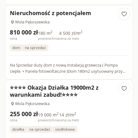
Szukasz przestrzeni, komfortu i doskonałej lokalizacji? To gos...
Nieruchomość z potencjałem
Wola Pękoszewska
810 000 zł
2
2
180 m
4 500 zł/m
cena
powierzchnia
cena za metr
dom
na sprzedaż
Na Sprzedaż duży dom z nową instalacją grzewczą ( Pompa
ciepła + Panela fotowoltaiczne )Dom 180m2 usytuowany przy
głównej drodze miedzy Łodzią a WarszawąW domu
jednorodzinnym na p...
⭐⭐⭐⭐ Okazja Działka 19000m2 z
warunkami zabud!⭐⭐⭐⭐
Wola Pękoszewska
255 000 zł
2
2
19 000 m
14 zł/m
cena
powierzchnia
cena za metr
działka
na sprzedaż
siedliskowa