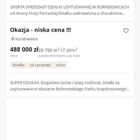
OFERTA SPRZEDAŻY DZIAŁKI USYTUOWANEJ W KORABIEWICACH
od strony Huty Partackiej.Działka zadrzewiona o charakterze
leśnym.Wymiary działki 74 x 88 Woda i prąd w pobliżu .Dojazd
dro...
Okazja - niska cena !!!
Korabiewice
488 000 zł
2
2
28 790 m
17 zł/m
cena
powierzchnia
cena za metr
działka
na sprzedaż
rolna
SUPER DZIAŁKA -bogactwo lasów i szaty roślinnej. Działki są
usytuowane w obszarze Bolimowskiego Parku Krajobrazowego z
licznymi rezerwatami przyrody.Zakaz realizacji inwestycji .Dz...