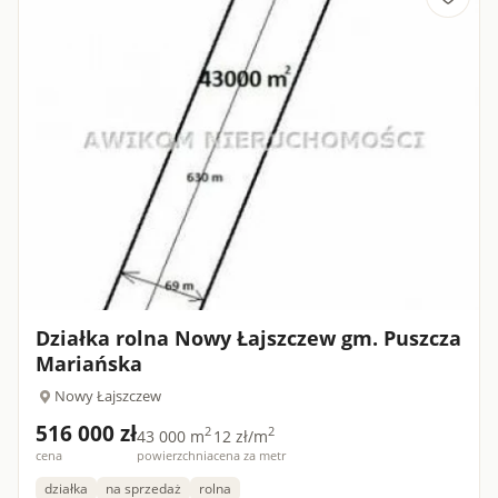
Działka rolna Nowy Łajszczew gm. Puszcza
Mariańska
Nowy Łajszczew
516 000 zł
2
2
43 000 m
12 zł/m
cena
powierzchnia
cena za metr
działka
na sprzedaż
rolna