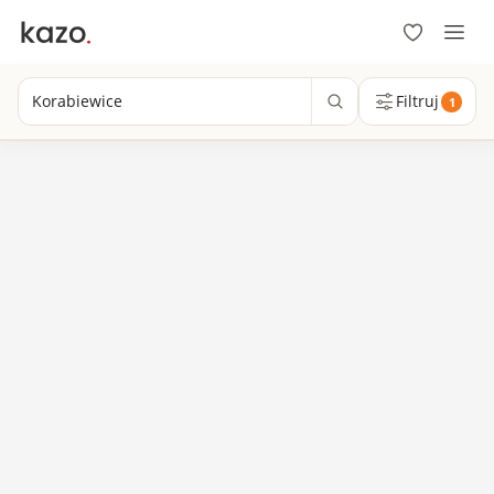
Korabiewice
Filtruj
1