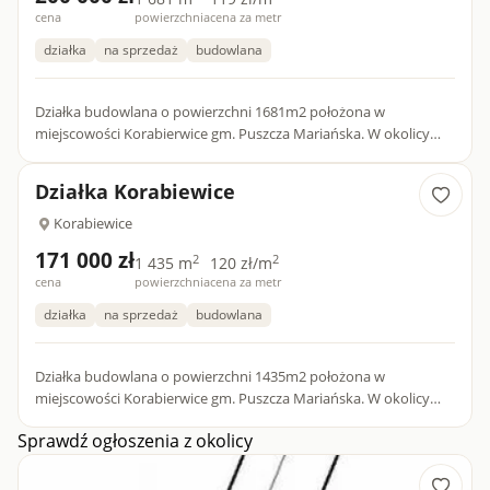
cena
powierzchnia
cena za metr
działka
na sprzedaż
budowlana
Działka budowlana o powierzchni 1681m2 położona w
miejscowości Korabierwice gm. Puszcza Mariańska. W okolicy
Bolimowski Park Krajobrazowy. Media - prąd, woda w drodze
Zaprasza...
Działka Korabiewice
Korabiewice
171 000 zł
2
2
1 435 m
120 zł/m
cena
powierzchnia
cena za metr
działka
na sprzedaż
budowlana
Działka budowlana o powierzchni 1435m2 położona w
miejscowości Korabierwice gm. Puszcza Mariańska. W okolicy
Bolimowski Park Krajobrazowy. Media - prąd, woda w drodze
Sprawdź ogłoszenia z okolicy
Zaprasza...