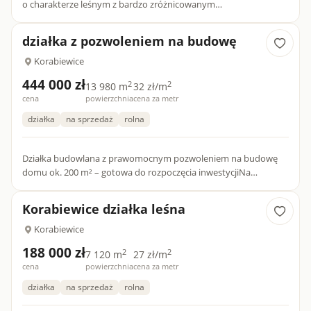
o charakterze leśnym z bardzo zróżnicowanym
ukształtowaniu.SUPER DZIAŁKA - super położona, duże walory
krajoznawcze, uro...
działka z pozwoleniem na budowę
Korabiewice
444 000 zł
2
2
13 980 m
32 zł/m
cena
powierzchnia
cena za metr
działka
na sprzedaż
rolna
Działka budowlana z prawomocnym pozwoleniem na budowę
domu ok. 200 m² – gotowa do rozpoczęcia inwestycjiNa
sprzedaż wyjątkowa działka budowlana położona w malowniczej
i spokojnej o...
Korabiewice działka leśna
Korabiewice
188 000 zł
2
2
7 120 m
27 zł/m
cena
powierzchnia
cena za metr
działka
na sprzedaż
rolna