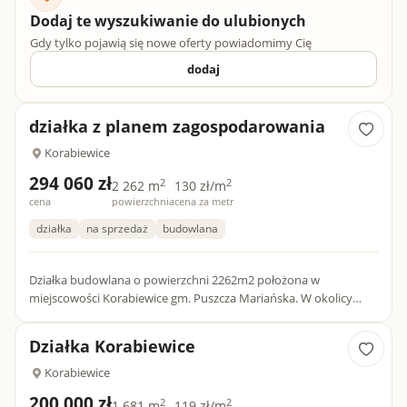
Dodaj te wyszukiwanie do ulubionych
Gdy tylko pojawią się nowe oferty powiadomimy Cię
dodaj
działka z planem zagospodarowania
Korabiewice
294 060 zł
2
2
2 262 m
130 zł/m
cena
powierzchnia
cena za metr
działka
na sprzedaż
budowlana
Działka budowlana o powierzchni 2262m2 położona w
miejscowości Korabiewice gm. Puszcza Mariańska. W okolicy
Bolimowski Park Krajobrazowy. Dla tego terenu jest uchwalony
miejscowy...
Działka Korabiewice
Korabiewice
200 000 zł
2
2
1 681 m
119 zł/m