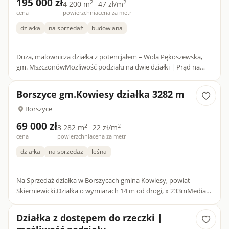
195 000 zł
2
2
4 200 m
47 zł/m
cena
powierzchnia
cena za metr
działka
na sprzedaż
budowlana
Duża, malownicza działka z potencjałem – Wola Pękoszewska,
gm. MszczonówMożliwość podziału na dwie działki | Prąd na
działce | Księga wieczysta bez obciążeńNa sprzedaż oferujemy
at...
Borszyce gm.Kowiesy działka 3282 m
Borszyce
69 000 zł
2
2
3 282 m
22 zł/m
cena
powierzchnia
cena za metr
działka
na sprzedaż
leśna
Na Sprzedaż działka w Borszycach gmina Kowiesy, powiat
Skierniewicki.Działka o wymiarach 14 m od drogi, x 233mMedia
prąd i woda w drodze dojazdowejBrak planu zagospodarowania
dla d...
Działka z dostępem do rzeczki |