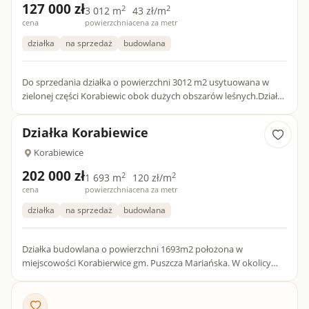
127 000 zł
2
2
3 012 m
43 zł/m
cena
powierzchnia
cena za metr
działka
na sprzedaż
budowlana
Do sprzedania działka o powierzchni 3012 m2 usytuowana w
zielonej części Korabiewic obok dużych obszarów leśnych.Działka
w kształcie kwadratu, wygodna do zagospodarowania,
częściow...
Działka Korabiewice
Korabiewice
202 000 zł
2
2
1 693 m
120 zł/m
cena
powierzchnia
cena za metr
działka
na sprzedaż
budowlana
Działka budowlana o powierzchni 1693m2 położona w
miejscowości Korabierwice gm. Puszcza Mariańska. W okolicy
Bolimowski Park Krajobrazowy. Media - prąd, woda w drodze
OGÓLNE WA...