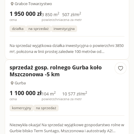
Grabce-Towarzystwo
1 950 000 zł
2
2
3 850 m
507 zł/m
cena
powierzchnia
cena za metr
działka
na sprzedaż
inwestycyjna
Na sprzedaż wyjątkowa działka inwestycyjna o powierzchni 3850
m², położona w linii prostej zaledwie 100 metrów od
największego zadaszonego parku wodnego w Europie – Suntago
(Park o...
sprzedaż gosp. rolnego Gurba koło
Mszczonowa -5 km
Gurba
1 100 000 zł
2
2
104 m
10 577 zł/m
cena
powierzchnia
cena za metr
komercyjny
na sprzedaż
Niezwykła okazja! Na sprzedaż wyjątkowe gospodarstwo rolne w
Gurbie blisko Term Suntago, Mszczonowa i autostrady A2!