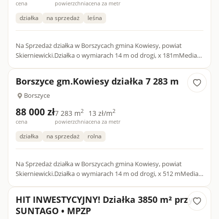
cena
powierzchnia
cena za metr
działka
na sprzedaż
leśna
Na Sprzedaż działka w Borszycach gmina Kowiesy, powiat
Skierniewicki.Działka o wymiarach 14 m od drogi, x 181mMedia
prąd i woda w drodze dojazdowejBrak planu zagospodarowania
dla d...
Borszyce gm.Kowiesy działka 7 283 m
Borszyce
88 000 zł
2
2
7 283 m
13 zł/m
cena
powierzchnia
cena za metr
działka
na sprzedaż
rolna
Na Sprzedaż działka w Borszycach gmina Kowiesy, powiat
Skierniewicki.Działka o wymiarach 14 m od drogi, x 512 mMedia
prąd i woda w drodze dojazdowej - do doprowadzenia około
80m.Br...
HIT INWESTYCYJNY! Działka 3850 m² przy
SUNTAGO • MPZP