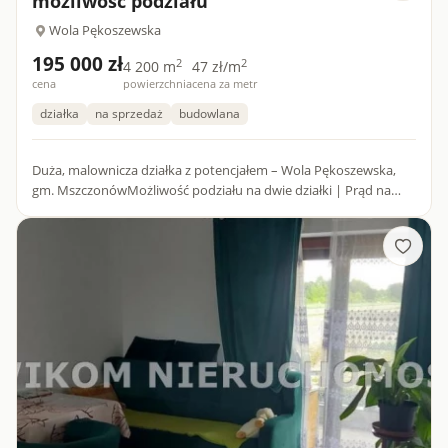
możliwość podziału
Wola Pękoszewska
195 000 zł
2
2
4 200 m
47 zł/m
cena
powierzchnia
cena za metr
działka
na sprzedaż
budowlana
Duża, malownicza działka z potencjałem – Wola Pękoszewska,
gm. MszczonówMożliwość podziału na dwie działki | Prąd na
działce | Księga wieczysta bez obciążeńNa sprzedaż oferujemy
at...