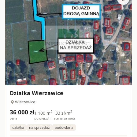
Działka Wierzawice
Wierzawice
36 000 zł
2
2
1 100 m
33 zł/m
cena
powierzchnia
cena za metr
działka
na sprzedaż
budowlana