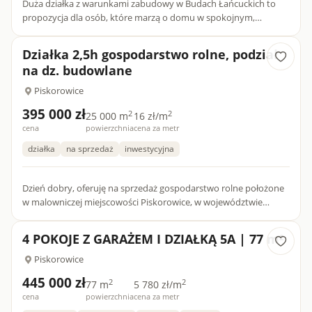
Duża działka z warunkami zabudowy w Budach Łańcuckich to
propozycja dla osób, które marzą o domu w spokojnym,
zielonym otoczeniu. Bliskość rzeki Wisłok, otaczające pola oraz
mini...
Działka 2,5h gospodarstwo rolne, podział
na dz. budowlane
Piskorowice
395 000 zł
2
2
25 000 m
16 zł/m
cena
powierzchnia
cena za metr
działka
na sprzedaż
inwestycyjna
Dzień dobry, oferuję na sprzedaż gospodarstwo rolne położone
w malowniczej miejscowości Piskorowice, w województwie
podkarpackim, powiat Leżajsk, gmina Leżajsk. Nieruchomość
składa...
4 POKOJE Z GARAŻEM I DZIAŁKĄ 5A | 77 m²
Piskorowice
445 000 zł
2
2
77 m
5 780 zł/m
cena
powierzchnia
cena za metr