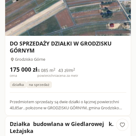
DO SPRZEDAŻY DZIAŁKI W GRODZISKU
GÓRNYM
Grodzisko Górne
175 000 zł
2
2
4 085 m
43 zł/m
cena
powierzchnia
cena za metr
działka
na sprzedaż
Przedmiotem sprzedaży są dwie działki o łącznej powierzchni
40,85ar , położone w GRODZISKU GÓRNYM, gmina Grodzisko
Dolne, powiat leżajski, województwo podkarpackie. W skład
nieruc...
Działka budowlana w Giedlarowej k.
Leżajska