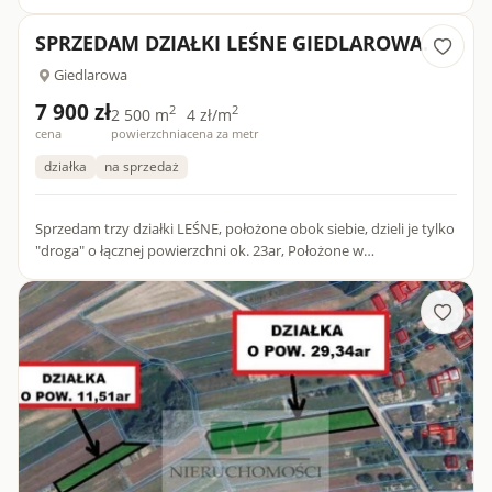
GIEDLAROWEJ, gmina Leżajsk, Powiat Leżajski,...
SPRZEDAM DZIAŁKI LEŚNE GIEDLAROWA.
Giedlarowa
7 900 zł
2
2
2 500 m
4 zł/m
cena
powierzchnia
cena za metr
działka
na sprzedaż
Sprzedam trzy działki LEŚNE, położone obok siebie, dzieli je tylko
"droga" o łącznej powierzchni ok. 23ar, Położone w
GIEDLAROWEJ, gmina Leżajsk, Powiat Leżajski, województwo
po...