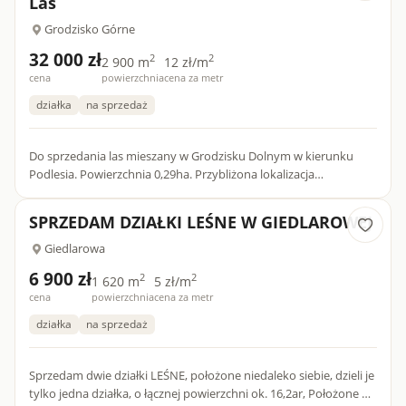
Las
Grodzisko Górne
32 000 zł
2
2
2 900 m
12 zł/m
cena
powierzchnia
cena za metr
działka
na sprzedaż
Do sprzedania las mieszany w Grodzisku Dolnym w kierunku
Podlesia. Powierzchnia 0,29ha. Przybliżona lokalizacja
zaznaczona na zdjęciu satelitarnym. Więcej szczegółów na
telefon lub...
SPRZEDAM DZIAŁKI LEŚNE W GIEDLAROWEJ
Giedlarowa
6 900 zł
2
2
1 620 m
5 zł/m
cena
powierzchnia
cena za metr
działka
na sprzedaż
Sprzedam dwie działki LEŚNE, położone niedaleko siebie, dzieli je
tylko jedna działka, o łącznej powierzchni ok. 16,2ar, Położone w