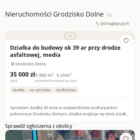
Nieruchomości Grodzisko Dolne
(1)
Działka do budowy ok 39 ar przy drodze
asfaltowej, media
Grodzisko Dolne
35 000 zł
2
2
3 900 m
9 zł/m
cena
powierzchnia
cena za metr
działka
na sprzedaż
siedliskowa
Sprzedam działkę 39 arów w województwie podkarpackim
położoną w Grodzisku Dolnym, działka znajduje się obok działki
zabudowanej, dostęp do drogi asfaltowej, częściowo jest to
Sprawdź ogłoszenia z okolicy
dział...