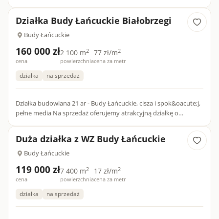
sprzedaży nieruchomość gruntowa o powierzchni 40,22ar, w
kształc...
Działka Budy Łańcuckie Białobrzegi
Budy Łańcuckie
160 000 zł
2
2
2 100 m
77 zł/m
cena
powierzchnia
cena za metr
działka
na sprzedaż
Działka budowlana 21 ar - Budy Łańcuckie, cisza i spok&oacute;j,
pełne media Na sprzedaż oferujemy atrakcyjną działkę o
powierzchni 21 ar , położoną w miejscowości Budy Ła...
Duża działka z WZ Budy Łańcuckie
Budy Łańcuckie
119 000 zł
2
2
7 400 m
17 zł/m
cena
powierzchnia
cena za metr
działka
na sprzedaż