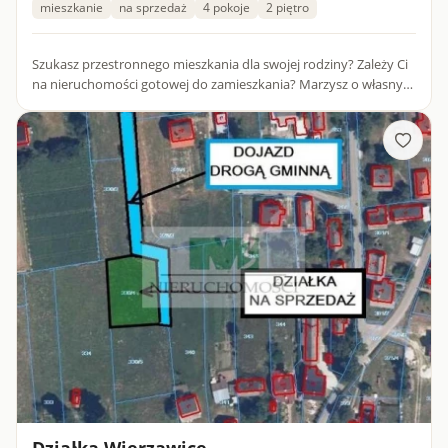
mieszkanie
na sprzedaż
4 pokoje
2 piętro
Szukasz przestronnego mieszkania dla swojej rodziny? Zależy Ci
na nieruchomości gotowej do zamieszkania? Marzysz o własnym
garażu i dodatkowej przestrzeni na wyciągnięcie ręki? W...
Działka Wierzawice