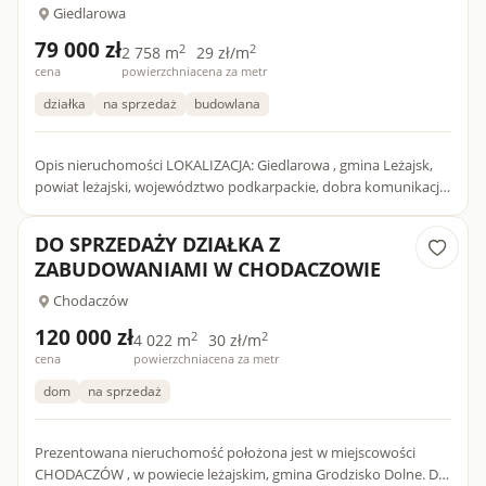
Giedlarowa
79 000 zł
2
2
2 758 m
29 zł/m
cena
powierzchnia
cena za metr
działka
na sprzedaż
budowlana
Opis nieruchomości LOKALIZACJA: Giedlarowa , gmina Leżajsk,
powiat leżajski, województwo podkarpackie, dobra komunikacja
do innych miast, ok. 400 m. Zespól Szkół w Giedlarowej...
DO SPRZEDAŻY DZIAŁKA Z
ZABUDOWANIAMI W CHODACZOWIE
Chodaczów
120 000 zł
2
2
4 022 m
30 zł/m
cena
powierzchnia
cena za metr
dom
na sprzedaż
Prezentowana nieruchomość położona jest w miejscowości
CHODACZÓW , w powiecie leżajskim, gmina Grodzisko Dolne. Do