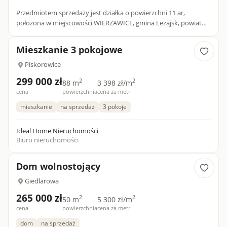
Przedmiotem sprzedaży jest działka o powierzchni 11 ar,
położona w miejscowości WIERZAWICE, gmina Leżajsk, powiat
Leżajsk. Działka usytuowana jest obok domów jednorodzinnych.
W mi...
Mieszkanie 3 pokojowe
Piskorowice
299 000 zł
2
2
88 m
3 398 zł/m
cena
powierzchnia
cena za metr
mieszkanie
na sprzedaż
3 pokoje
Ideal Home Nieruchomości
Biuro nieruchomości
Dom wolnostojący
Giedlarowa
265 000 zł
2
2
50 m
5 300 zł/m
cena
powierzchnia
cena za metr
dom
na sprzedaż