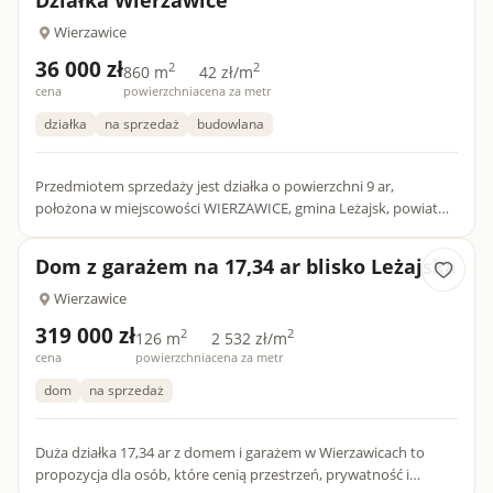
Wierzawice
36 000 zł
2
2
860 m
42 zł/m
cena
powierzchnia
cena za metr
działka
na sprzedaż
budowlana
Przedmiotem sprzedaży jest działka o powierzchni 9 ar,
położona w miejscowości WIERZAWICE, gmina Leżajsk, powiat
Leżajsk. Działka usytuowana jest obok domów jednorodzinnych.
W mie...
Dom z garażem na 17,34 ar blisko Leżajska
Wierzawice
319 000 zł
2
2
126 m
2 532 zł/m
cena
powierzchnia
cena za metr
dom
na sprzedaż
Duża działka 17,34 ar z domem i garażem w Wierzawicach to
propozycja dla osób, które cenią przestrzeń, prywatność i