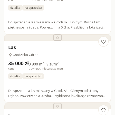
działka
na sprzedaż
Do sprzedania las mieszany w Grodzisku Dolnym. Rosną tam
piękne sosny i dęby. Powierzchnia 0,5ha. Przybliżona lokalizacja
zaznaczona na zdjęciu satelitarnym. Więcej szczegółów na t...
Las
Grodzisko Górne
35 000 zł
2
2
3 900 m
9 zł/m
cena
powierzchnia
cena za metr
działka
na sprzedaż
Do sprzedania las mieszany w Grodzisku Górnym od strony
Dębna. Powierzchnia 0,39ha. Przybliżona lokalizacja zaznaczona
na zdjęciu satelitarnym. Więcej szczegółów na telefon lub e-m...