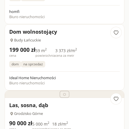
homfi
Biuro nieruchomości
Dom wolnostojący
Budy Łańcuckie
199 000 zł
2
2
59 m
3 373 zł/m
cena
powierzchnia
cena za metr
dom
na sprzedaż
Ideal Home Nieruchomości
Biuro nieruchomości
Las, sosna, dąb
Grodzisko Górne
90 000 zł
2
2
5 000 m
18 zł/m
cena
powierzchnia
cena za metr