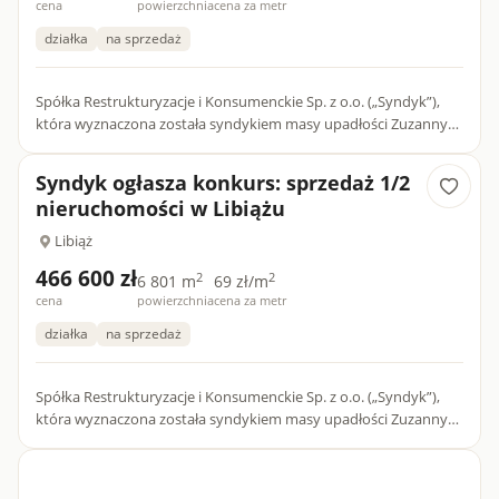
cena
powierzchnia
cena za metr
działka
na sprzedaż
Spółka Restrukturyzacje i Konsumenckie Sp. z o.o. („Syndyk”),
która wyznaczona została syndykiem masy upadłości Zuzanny
Sałaszewskiej („Upadły”) - osoby fizycznej nieprowadzącej...
Syndyk ogłasza konkurs: sprzedaż 1/2
nieruchomości w Libiążu
Libiąż
466 600 zł
2
2
6 801 m
69 zł/m
cena
powierzchnia
cena za metr
działka
na sprzedaż
Spółka Restrukturyzacje i Konsumenckie Sp. z o.o. („Syndyk”),
która wyznaczona została syndykiem masy upadłości Zuzanny
Sałaszewskiej („Upadły”) - osoby fizycznej nieprowadzącej...