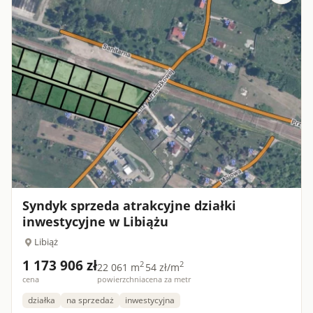
Syndyk sprzeda atrakcyjne działki
inwestycyjne w Libiążu
Libiąż
1 173 906 zł
2
2
22 061 m
54 zł/m
cena
powierzchnia
cena za metr
działka
na sprzedaż
inwestycyjna