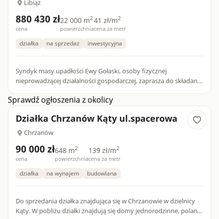
Libiąż
880 430 zł
2
2
22 000 m
41 zł/m
cena
powierzchnia
cena za metr
działka
na sprzedaż
inwestycyjna
Syndyk masy upadłości Ewy Gołaski, osoby fizycznej
nieprowadzącej działalności gospodarczej, zaprasza do składania
ofert na zakup prawa własności nieruchomości gruntowej
Sprawdź ogłoszenia z okolicy
niezabudow...
Działka Chrzanów Kąty ul.spacerowa
Chrzanów
90 000 zł
2
2
648 m
139 zł/m
cena
powierzchnia
cena za metr
działka
na wynajem
budowlana
Do sprzedania działka znajdująca się w Chrzanowie w dzielnicy
Kąty. W pobliżu działki znajdują się domy jednorodzinne, polany