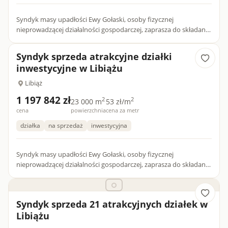
Syndyk masy upadłości Ewy Gołaski, osoby fizycznej
nieprowadzącej działalności gospodarczej, zaprasza do składania
ofert na zakup prawa własności nieruchomości gruntowej
niezabudow...
Syndyk sprzeda atrakcyjne działki
inwestycyjne w Libiążu
Libiąż
1 197 842 zł
2
2
23 000 m
53 zł/m
cena
powierzchnia
cena za metr
działka
na sprzedaż
inwestycyjna
Syndyk masy upadłości Ewy Gołaski, osoby fizycznej
nieprowadzącej działalności gospodarczej, zaprasza do składania
ofert na zakup: a) prawa własności nieruchomości gruntowej
nieza...
Syndyk sprzeda 21 atrakcyjnych działek w
Libiążu