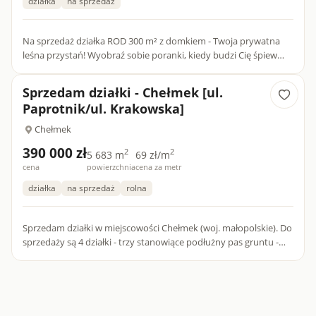
działka
na sprzedaż
Na sprzedaż działka ROD 300 m² z domkiem - Twoja prywatna
leśna przystań! Wyobraź sobie poranki, kiedy budzi Cię śpiew
ptaków i szum drzew, a zapach lasu otula Cię od pierwszego o...
Sprzedam działki - Chełmek [ul.
Paprotnik/ul. Krakowska]
Chełmek
390 000 zł
2
2
5 683 m
69 zł/m
cena
powierzchnia
cena za metr
działka
na sprzedaż
rolna
Sprzedam działki w miejscowości Chełmek (woj. małopolskie). Do
sprzedaży są 4 działki - trzy stanowiące podłużny pas gruntu -
przebiegające od ul. Paprotnik w kierunku ul. Krakowsk...