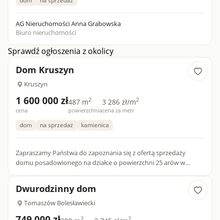
dom
na sprzedaż
AG Nieruchomości Anna Grabowska
Biuro nieruchomości
Sprawdź ogłoszenia z okolicy
Dom Kruszyn
Kruszyn
1 600 000 zł
2
2
487 m
3 286 zł/m
cena
powierzchnia
cena za metr
dom
na sprzedaż
kamienica
Zapraszamy Państwa do zapoznania się z ofertą sprzedaży
domu posadowionego na działce o powierzchni 25 arów w
gminie wiejskiej bolesławiec województwo dolnośląskie w
miejscowości K...
Dwurodzinny dom
Tomaszów Bolesławiecki
749 000 zł
2
2