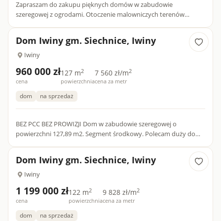
Zapraszam do zakupu pięknych domów w zabudowie
szeregowej z ogrodami. Otoczenie malowniczych terenów
zielonych jest niewątpliwym atutem tego miejsca, docenianym
przez osoby chcące...
Dom Iwiny gm. Siechnice, Iwiny
Iwiny
960 000 zł
2
2
127 m
7 560 zł/m
cena
powierzchnia
cena za metr
dom
na sprzedaż
BEZ PCC BEZ PROWIZJI Dom w zabudowie szeregowej o
powierzchni 127,89 m2. Segment środkowy. Polecam duży dom
w zabudowie szeregowej dla osób ceniących sobie komfort,
spokój oraz...
Dom Iwiny gm. Siechnice, Iwiny
Iwiny
1 199 000 zł
2
2
122 m
9 828 zł/m
cena
powierzchnia
cena za metr
dom
na sprzedaż