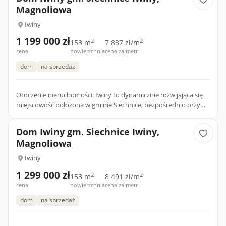
Magnoliowa
Iwiny
1 199 000 zł
2
2
153 m
7 837 zł/m
cena
powierzchnia
cena za metr
dom
na sprzedaż
Otoczenie nieruchomości: Iwiny to dynamicznie rozwijająca się
miejscowość położona w gminie Siechnice, bezpośrednio przy
południowo-wschodniej granicy Wrocławia. To idealne miejsc...
Dom Iwiny gm. Siechnice Iwiny,
Magnoliowa
Iwiny
1 299 000 zł
2
2
153 m
8 491 zł/m
cena
powierzchnia
cena za metr
dom
na sprzedaż