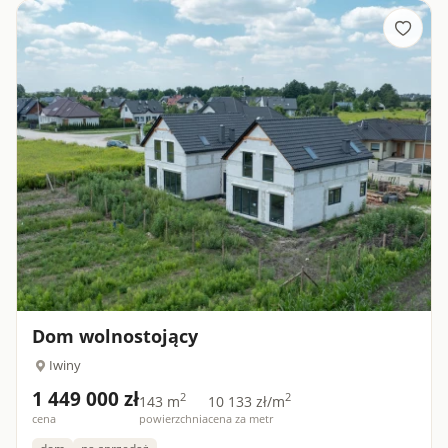
Dom wolnostojący
Iwiny
1 449 000 zł
2
2
143 m
10 133 zł/m
cena
powierzchnia
cena za metr