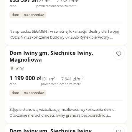
933 597 zł
127 m
7 352 zł/m
cena
powierzchnia
cena za metr
dom
na sprzedaż
Na sprzedaż SEGMENT w świetnej lokalizacji! Idealny dla Twojej
RODZINY! Zakończenie budowy 07.2026 Rynek pierwotny.
Kupujący nie płaci prowizji i podatku PCC. Oferuje na sprze...
Dom Iwiny gm. Siechnice Iwiny,
Magnoliowa
Iwiny
1 199 000 zł
2
2
151 m
7 941 zł/m
cena
powierzchnia
cena za metr
dom
na sprzedaż
Zdjęcia stanowią wizualizację możliwości wykończenia domu.
Otoczenie nieruchomości: Iwiny graniczą bezpośrednio z
południowo-wschodnimi obrzeżami Wrocławia i przeżywają
obecnie duż...
Dom Iwiny gm. Siechnice Iwiny,