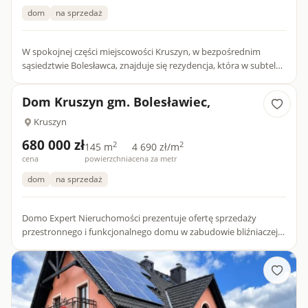
dom
na sprzedaż
W spokojnej części miejscowości Kruszyn, w bezpośrednim
sąsiedztwie Bolesławca, znajduje się rezydencja, która w subtelny
sposób łączy reprezentacyjność z komfortem codziennego życ...
Dom Kruszyn gm. Bolesławiec,
Kruszyn
680 000 zł
2
2
145 m
4 690 zł/m
cena
powierzchnia
cena za metr
dom
na sprzedaż
Domo Expert Nieruchomości prezentuje ofertę sprzedaży
przestronnego i funkcjonalnego domu w zabudowie bliźniaczej,
położony w spokojnej i zielonej miejscowości Kruszyn, przy ul.
Ja...