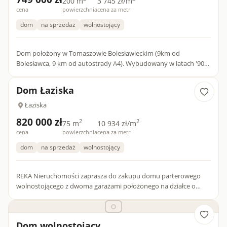
200 m
3 745 zł/m
cena
powierzchnia
cena za metr
dom
na sprzedaż
wolnostojący
Dom położony w Tomaszowie Bolesławieckim (9km od
Bolesławca, 9 km od autostrady A4). Wybudowany w latach '90
na działce 8ar. Składa się z dwóch lokali mieszkalnych (z
możliwością...
Dom Łaziska
Łaziska
820 000 zł
2
2
75 m
10 934 zł/m
cena
powierzchnia
cena za metr
dom
na sprzedaż
wolnostojący
REKA Nieruchomości zaprasza do zakupu domu parterowego
wolnostojącego z dwoma garażami położonego na działce o
powierzchni 422 m2 w miejscowości Łaziska. Atrakcyjna
nieruchomość...
Dom wolnostojący