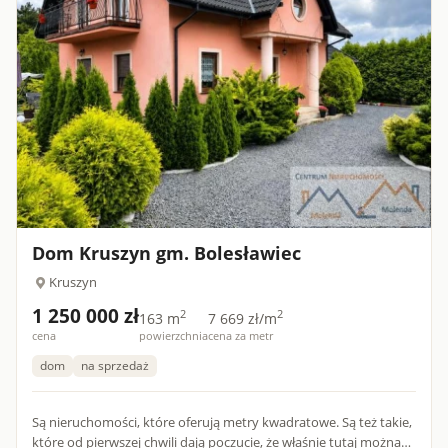
Dom Kruszyn gm. Bolesławiec
Kruszyn
1 250 000 zł
2
2
163 m
7 669 zł/m
cena
powierzchnia
cena za metr
dom
na sprzedaż
Są nieruchomości, które oferują metry kwadratowe. Są też takie,
które od pierwszej chwili dają poczucie, że właśnie tutaj można