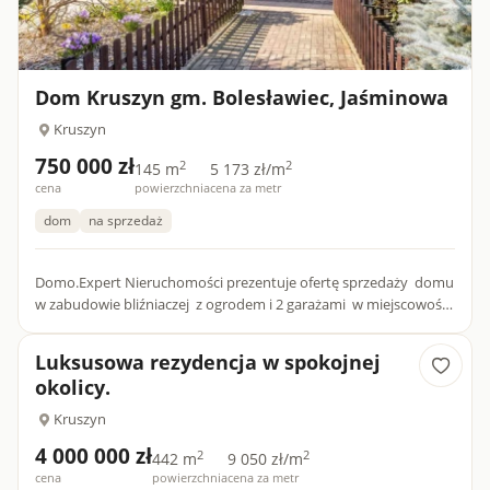
Dom Kruszyn gm. Bolesławiec, Jaśminowa
Kruszyn
750 000 zł
2
2
145 m
5 173 zł/m
cena
powierzchnia
cena za metr
dom
na sprzedaż
Domo.Expert Nieruchomości prezentuje ofertę sprzedaży domu
w zabudowie bliźniaczej z ogrodem i 2 garażami w miejscowości
Kruszyn. Przestronny salon połączony z otwartą kuchnią...
Luksusowa rezydencja w spokojnej
okolicy.
Kruszyn
4 000 000 zł
2
2
442 m
9 050 zł/m
cena
powierzchnia
cena za metr