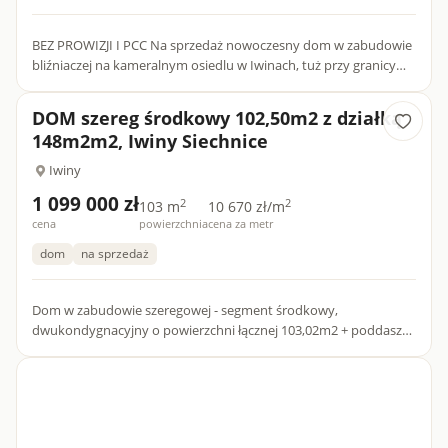
BEZ PROWIZJI I PCC Na sprzedaż nowoczesny dom w zabudowie
bliźniaczej na kameralnym osiedlu w Iwinach, tuż przy granicy
Wrocławia. To idealna propozycja dla osób ceniących spokój...
DOM szereg środkowy 102,50m2 z działką
148m2m2, Iwiny Siechnice
Iwiny
1 099 000 zł
2
2
103 m
10 670 zł/m
cena
powierzchnia
cena za metr
dom
na sprzedaż
Dom w zabudowie szeregowej - segment środkowy,
dwukondygnacyjny o powierzchni łącznej 103,02m2 + poddasze
nieużytkowe, dom z działką o powierzchni 149m2. DOM z...