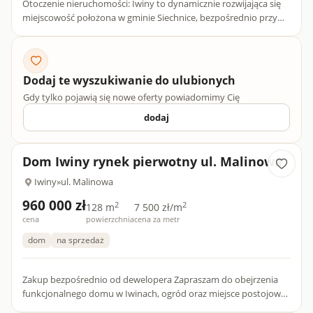
Otoczenie nieruchomości: Iwiny to dynamicznie rozwijająca się
miejscowość położona w gminie Siechnice, bezpośrednio przy
południowo-wschodniej granicy Wrocławia. To idealne miejsc...
Dodaj te wyszukiwanie do ulubionych
Gdy tylko pojawią się nowe oferty powiadomimy Cię
dodaj
Dom Iwiny rynek pierwotny ul. Malinowa
Iwiny
»
ul. Malinowa
960 000 zł
2
2
128 m
7 500 zł/m
cena
powierzchnia
cena za metr
dom
na sprzedaż
Zakup bezpośrednio od dewelopera Zapraszam do obejrzenia
funkcjonalnego domu w Iwinach, ogród oraz miejsce postojowe
w cenie. Dom o powierzchni 128m2 z wydzielonym strefami m...