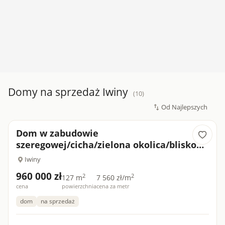
Domy na sprzedaż Iwiny
(10)
Dom w zabudowie
szeregowej/cicha/zielona okolica/blisko
Wrocławia...
Iwiny
960 000 zł
2
2
127 m
7 560 zł/m
cena
powierzchnia
cena za metr
dom
na sprzedaż