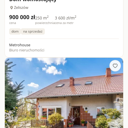
Żeliszów
900 000 zł
2
2
250 m
3 600 zł/m
cena
powierzchnia
cena za metr
dom
na sprzedaż
Metrohouse
Biuro nieruchomości