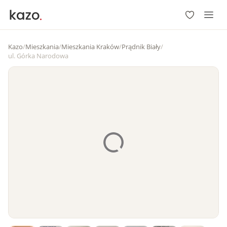
Kazo
/
Mieszkania
/
Mieszkania Kraków
/
Prądnik Biały
/
ul. Górka Narodowa
1
/
7