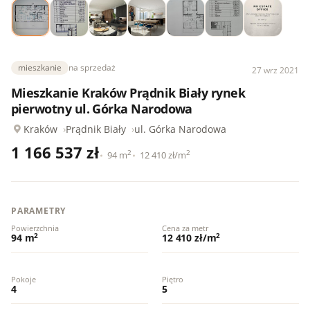
mieszkanie
na sprzedaż
27 wrz 2021
Mieszkanie Kraków Prądnik Biały rynek
pierwotny ul. Górka Narodowa
Kraków
Prądnik Biały
ul. Górka Narodowa
1 166 537 zł
2
2
94 m
12 410 zł/m
PARAMETRY
Powierzchnia
Cena za metr
2
2
94 m
12 410 zł/m
Pokoje
Piętro
4
5