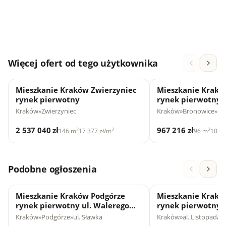
Więcej ofert od tego użytkownika
Mieszkanie Kraków Zwierzyniec
Mieszkanie Krakó
rynek pierwotny
rynek pierwotny u
Kraków
»
Zwierzyniec
Kraków
»
Bronowice
»
ul
2 537 040 zł
967 216 zł
2
2
2
146 m
17 377 zł/m
96 m
10 07
Podobne ogłoszenia
Mieszkanie Kraków Podgórze
Mieszkanie Krakó
rynek pierwotny ul. Walerego
rynek pierwotny ul
Sławka
Listopad...
Kraków
»
Podgórze
»
ul. Sławka
Kraków
»
al. Listopada