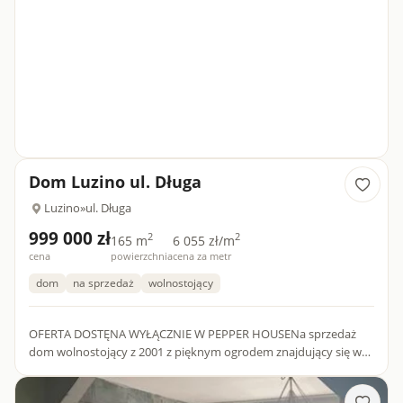
Dom Luzino ul. Długa
Luzino
»
ul. Długa
999 000 zł
2
2
165 m
6 055 zł/m
cena
powierzchnia
cena za metr
dom
na sprzedaż
wolnostojący
OFERTA DOSTĘNA WYŁĄCZNIE W PEPPER HOUSENa sprzedaż
dom wolnostojący z 2001 z pięknym ogrodem znajdujący się w
Luzinie w powiecie wejherowskim.ATUTY NIERUHOMOŚCI:- duża
działka - 29...