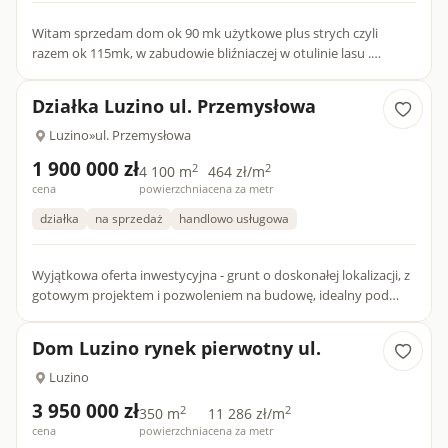
Witam sprzedam dom ok 90 mk użytkowe plus strych czyli
razem ok 115mk, w zabudowie bliźniaczej w otulinie lasu .
Budynek znajduje się na zamkniętym osiedlu Uroczy Zakątek w
Luzini...
Działka Luzino ul. Przemysłowa
Luzino
»
ul. Przemysłowa
1 900 000 zł
2
2
4 100 m
464 zł/m
cena
powierzchnia
cena za metr
działka
na sprzedaż
handlowo usługowa
Wyjątkowa oferta inwestycyjna - grunt o doskonałej lokalizacji, z
gotowym projektem i pozwoleniem na budowę, idealny pod
rozwój twojego biznesu!LOKALIZACJADziałka zlokalizowana je...
Dom Luzino rynek pierwotny ul.
Luzino
3 950 000 zł
2
2
350 m
11 286 zł/m
cena
powierzchnia
cena za metr