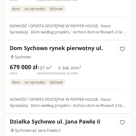
dom
na sprzedaż
bliźniak
NOWOŚĆ ! OFERTA DOSTĘPNE W PEPPER HOUSE - biuro
Sprzedaży Dom według projektu : Archon dom w Riveach 3 Gr2
SEGMENT A - lewy - działka 500m2 - DOSTĘPNY - 679 000
tysSEGMENT B - pr...
Dom Sychowo rynek pierwotny ul.
Sychowo
679 000 zł
2
2
107 m
6 346 zł/m
cena
powierzchnia
cena za metr
dom
na sprzedaż
bliźniak
NOWOŚĆ ! OFERTA DOSTĘPNE W PEPPER HOUSE - biuro
Sprzedaży Dom według projektu : Archon dom w Riveach 3 Gr2
SEGMENT A - lewy - działka 500m2 - DOSTĘPNY - 679 000
tysSEGMENT B - pr...
Działka Sychowo ul. Jana Pawła Ii
Sychowo
»
pl. Jana Pawła II