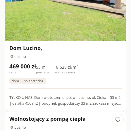
Dom Luzino,
Luzino
469 000 zł
2
2
55 m
8 528 zł/m
cena
powierzchnia
cena za metr
dom
na sprzedaż
TYLKO U NAS! Dom w otoczeniu lasów - Luzino, ul. Cicha | 55 m2
| działka 456 m2 | budynek gospodarczy 33 m2 Szukasz miejsca,
gdzie można odpocząć od miejskiego zgiełku, a jednocz...
Wolnostojący z pompą ciepła
Luzino