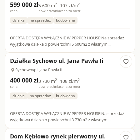
599 000 zł
2
2
5 600 m
107 zł/m
cena
powierzchnia
cena za metr
działka
na sprzedaż
budowlana
OFERTA DOSTĘPA WYŁĄCZNIE W PEPPER HOUSE!Na sprzedaż
wyjątkowa działka o powierzchni 5 600m2 z własnym
zbiornikiem wodnym. Nieruchomość znajduje się tuż obok
głównego ciągu komunika...
Działka Sychowo ul. Jana Pawła Ii
Sychowo
»
pl. Jana Pawła II
400 000 zł
2
2
3 730 m
108 zł/m
cena
powierzchnia
cena za metr
działka
na sprzedaż
budowlana
OFERTA DOSTĘPA WYŁĄCZNIE W PEPPER HOUSE!Na sprzedaż
wyjątkowa działka o powierzchni 3 730m2 z własnym
zbiornikiem wodnym. Nieruchomość znajduje się tuż obok
głównego ciągu komunika...
Dom Kębłowo rynek pierwotny ul.