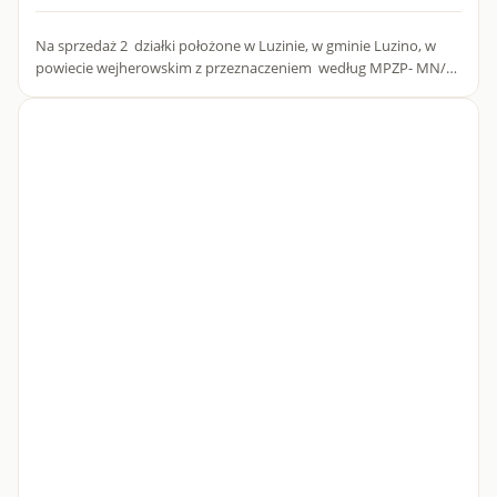
Na sprzedaż 2 działki położone w Luzinie, w gminie Luzino, w
powiecie wejherowskim z przeznaczeniem według MPZP- MN/U
- tereny zabudowy mieszkaniowej i usługowej, sąsiadujące ze...