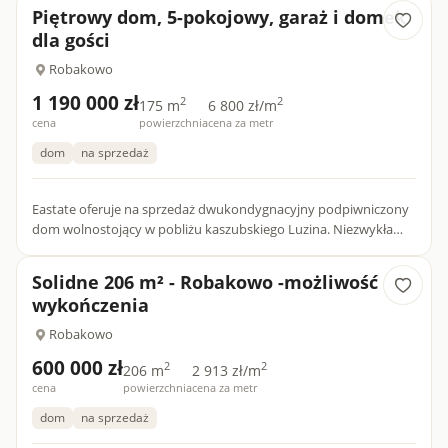
pięknej zielonej okolicy....
Piętrowy dom, 5-pokojowy, garaż i domek
dla gości
Robakowo
1 190 000 zł
2
2
175 m
6 800 zł/m
cena
powierzchnia
cena za metr
dom
na sprzedaż
Eastate oferuje na sprzedaż dwukondygnacyjny podpiwniczony
dom wolnostojący w pobliżu kaszubskiego Luzina. Niezwykła
dbałość i przywiązanie do szczegółów wykończenia, cicha
okolica...
Solidne 206 m² - Robakowo -możliwość
wykończenia
Robakowo
600 000 zł
2
2
206 m
2 913 zł/m
cena
powierzchnia
cena za metr
dom
na sprzedaż