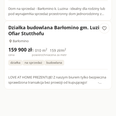
Dom na sprzedaż - Barłomino k. Luzina - idealny dla rodziny lub
pod wynajemNa sprzedaż przestronny dom jednorodzinny z
1974 roku, położony w spokojnej i zielonej okolicy w miejscow...
Działka budowlana Barłomino gm. Luzino,
Ofiar Stutthofu
Barłomino
159 900 zł
2
2
1 010 m
159 zł/m
cena
powierzchnia
cena za metr
działka
na sprzedaż
budowlana
LOVE AT HOME PREZENTUJE! Z naszym biurem tylko bezpieczna
sprawdzona transakcja bez prowizji od kupującego! -
POLEĆ NAS I ZYSKAJ, ZAPYTAJ O SZCZEGÓŁY- Cena 159 9...