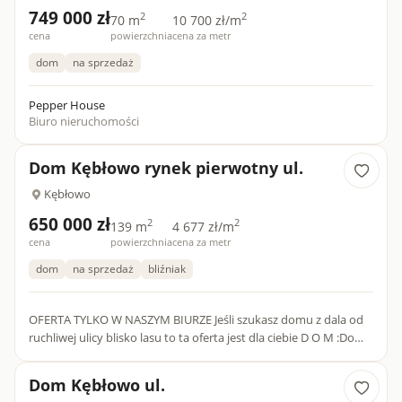
749 000 zł
2
2
70 m
10 700 zł/m
cena
powierzchnia
cena za metr
dom
na sprzedaż
Pepper House
Biuro nieruchomości
Dom Kębłowo rynek pierwotny ul.
Kębłowo
650 000 zł
2
2
139 m
4 677 zł/m
cena
powierzchnia
cena za metr
dom
na sprzedaż
bliźniak
OFERTA TYLKO W NASZYM BIURZE Jeśli szukasz domu z dala od
ruchliwej ulicy blisko lasu to ta oferta jest dla ciebie D O M :Dom
bliźniak w stanie deweloperskim oddany do użytkowania...
Dom Kębłowo ul.