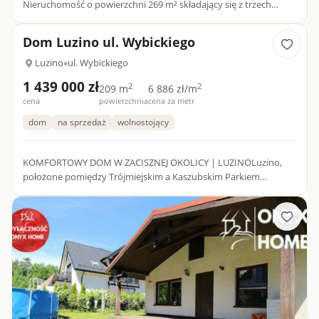
Nieruchomość o powierzchni 269 m² składający się z trzech
kondygnacji, znajduje się na działce o powierzchni 646 m²...
Dom Luzino ul. Wybickiego
Luzino
»
ul. Wybickiego
1 439 000 zł
2
2
209 m
6 886 zł/m
cena
powierzchnia
cena za metr
dom
na sprzedaż
wolnostojący
KOMFORTOWY DOM W ZACISZNEJ OKOLICY | LUZINOLuzino,
położone pomiędzy Trójmiejskim a Kaszubskim Parkiem
Krajobrazowym, to miejsce, które pozwala żyć w rytmie natury,
nie rezygnując...