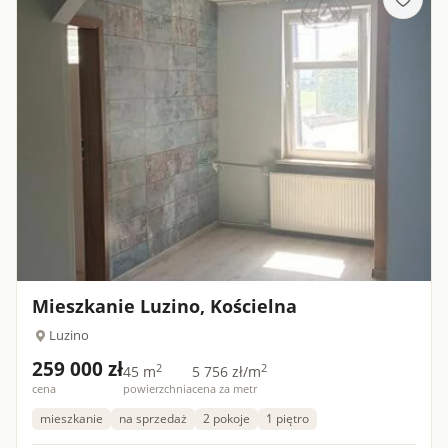
Mieszkanie Luzino, Kościelna
Luzino
259 000 zł
2
2
45 m
5 756 zł/m
cena
powierzchnia
cena za metr
mieszkanie
na sprzedaż
2 pokoje
1 piętro