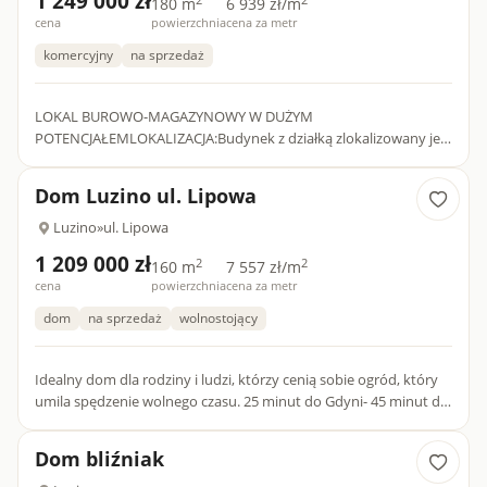
1 249 000 zł
180 m
6 939 zł/m
cena
powierzchnia
cena za metr
komercyjny
na sprzedaż
LOKAL BUROWO-MAGAZYNOWY W DUŻYM
POTENCJAŁEMLOKALIZACJA:Budynek z działką zlokalizowany jest
w centrum największej wsi w Polsce - Luzino. Odległość do
Wejherowa to jedyne 12 km, a d...
Dom Luzino ul. Lipowa
Luzino
»
ul. Lipowa
1 209 000 zł
2
2
160 m
7 557 zł/m
cena
powierzchnia
cena za metr
dom
na sprzedaż
wolnostojący
Idealny dom dla rodziny i ludzi, którzy cenią sobie ogród, który
umila spędzenie wolnego czasu. 25 minut do Gdyni- 45 minut do
Lotniska w Gdańsku. Zapraszam na prezentację !Lokaliz...
Dom bliźniak