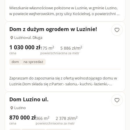
Mieszkanie własnościowe położone w Luzinie, w gminie Luzino,
w powiecie wejherowskim, przy ulicy Kościelnej, o powierzchni 45
m2, usytuowane na pierwszym piętrze w jednopiętrowej k...
Dom z dużym ogrodem w Luzinie!
Luzino
»
ul. Długa
1 030 000 zł
2
2
175 m
5 886 zł/m
cena
powierzchnia
cena za metr
dom
na sprzedaż
Zapraszam do zapoznania się z ofertą wolnostojącego domu w
Luzinie.Dom składa się z:Parter:- salonu,- kuchni,- łazienki,-
korytarza.Piętro:- czterech sypialni,- łazienki.Budynek:Do...
Dom Luzino ul.
Luzino
870 000 zł
2
2
366 m
2 378 zł/m
cena
powierzchnia
cena za metr