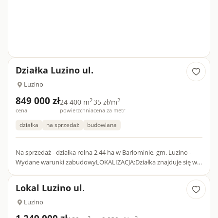
Działka Luzino ul.
Luzino
849 000 zł
2
2
24 400 m
35 zł/m
cena
powierzchnia
cena za metr
działka
na sprzedaż
budowlana
Na sprzedaż - działka rolna 2,44 ha w Barłominie, gm. Luzino -
Wydane warunki zabudowyLOKALIZACJA:Działka znajduje się w
miejscowości Barłomino, w gminie Luzino (powiat wejherowski...
Lokal Luzino ul.
Luzino
2
2