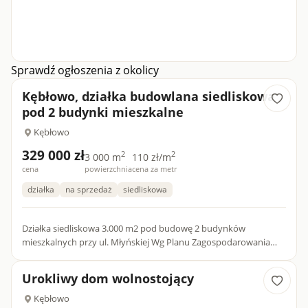
Sprawdź ogłoszenia z okolicy
Kębłowo, działka budowlana siedliskowa
pod 2 budynki mieszkalne
Kębłowo
329 000 zł
2
2
3 000 m
110 zł/m
cena
powierzchnia
cena za metr
działka
na sprzedaż
siedliskowa
Działka siedliskowa 3.000 m2 pod budowę 2 budynków
mieszkalnych przy ul. Młyńskiej Wg Planu Zagospodarowania
Przestrzennego: 1 Ilość kondygnacji, wysokość budynków: Max.
2 kond...
Urokliwy dom wolnostojący
Kębłowo