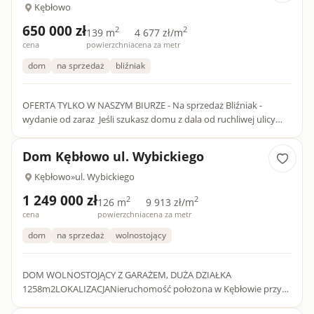
Kębłowo
650 000 zł
2
2
139 m
4 677 zł/m
cena
powierzchnia
cena za metr
dom
na sprzedaż
bliźniak
OFERTA TYLKO W NASZYM BIURZE - Na sprzedaż Bliźniak -
wydanie od zaraz Jeśli szukasz domu z dala od ruchliwej ulicy
blisko lasu to ta oferta jest dla ciebie D O M :Dom bliźniak w...
Dom Kębłowo ul. Wybickiego
Kębłowo
»
ul. Wybickiego
1 249 000 zł
2
2
126 m
9 913 zł/m
cena
powierzchnia
cena za metr
dom
na sprzedaż
wolnostojący
DOM WOLNOSTOJĄCY Z GARAŻEM, DUŻA DZIAŁKA
1258m2LOKALIZACJANieruchomość położona w Kębłowie przy
ul. Wybickiego, gmina Luzino.Nieruchomość położona jest w