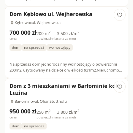
Trójmiasta​Na sprzedaż urokliwa działka budowlana położona w
miejscowoś...
Dom Kębłowo ul. Wejherowska
Kębłowo
»
ul. Wejherowska
700 000 zł
2
2
200 m
3 500 zł/m
cena
powierzchnia
cena za metr
dom
na sprzedaż
wolnostojący
Na sprzedaż dom jednorodzinny wolnostojący o powierzchni
200m2, usytuowany na działce o wielkości 931m2.Nieruchomość
zlokalizowana w miejscowości Kębłowo przy ul. Wejherowskiej,
gm...
Dom z 3 mieszkaniami w Barłominie koło
Luzina
Barłomino
»
ul. Ofiar Stutthofu
950 000 zł
2
2
250 m
3 800 zł/m
cena
powierzchnia
cena za metr
dom
na sprzedaż