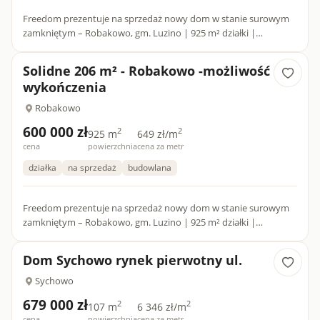
Freedom prezentuje na sprzedaż nowy dom w stanie surowym
zamkniętym – Robakowo, gm. Luzino | 925 m² działki |
Możliwość wykończenia pod klucz! Szukasz solidnie
wybudowanego, przes...
Solidne 206 m² - Robakowo -możliwość
wykończenia
Robakowo
600 000 zł
2
2
925 m
649 zł/m
cena
powierzchnia
cena za metr
działka
na sprzedaż
budowlana
Freedom prezentuje na sprzedaż nowy dom w stanie surowym
zamkniętym – Robakowo, gm. Luzino | 925 m² działki |
Możliwość wykończenia pod klucz! Szukasz solidnie
wybudowanego, przes...
Dom Sychowo rynek pierwotny ul.
Sychowo
679 000 zł
2
2
107 m
6 346 zł/m
cena
powierzchnia
cena za metr