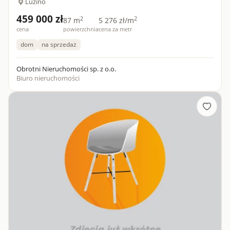
Luzino
459 000 zł
2
2
87 m
5 276 zł/m
cena
powierzchnia
cena za metr
dom
na sprzedaż
Obrotni Nieruchomości sp. z o.o.
Biuro nieruchomości