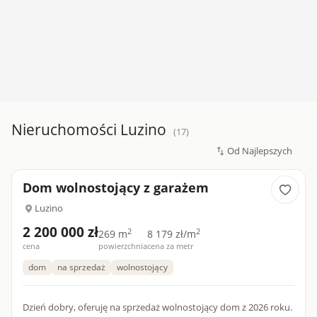
Nieruchomości Luzino
(17)
Dom wolnostojący z garażem
Luzino
2 200 000 zł
2
2
269 m
8 179 zł/m
cena
powierzchnia
cena za metr
dom
na sprzedaż
wolnostojący
Dzień dobry, oferuję na sprzedaż wolnostojący dom z 2026 roku.