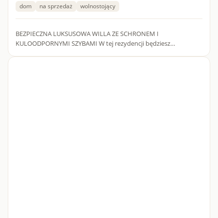
dom
na sprzedaż
wolnostojący
BEZPIECZNA LUKSUSOWA WILLA ZE SCHRONEM I
KULOODPORNYMI SZYBAMI W tej rezydencji będziesz
bezpieczny LOKALIZACJANieruchomość zlokalizowana jest w
kameralnej części największej wsi w...