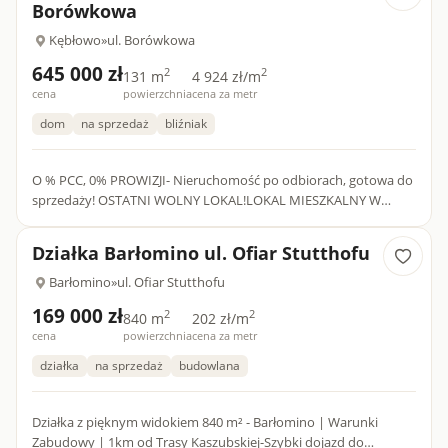
Borówkowa
Kębłowo
»
ul. Borówkowa
645 000 zł
2
2
131 m
4 924 zł/m
cena
powierzchnia
cena za metr
dom
na sprzedaż
bliźniak
O % PCC, 0% PROWIZJI- Nieruchomość po odbiorach, gotowa do
sprzedaży! OSTATNI WOLNY LOKAL!LOKAL MIESZKALNY W
BUDYNKU DWULOKALOWYM ​Kębłowo - Komfort, Oszczędność i
Ekologia!Na sprz...
Działka Barłomino ul. Ofiar Stutthofu
Barłomino
»
ul. Ofiar Stutthofu
169 000 zł
2
2
840 m
202 zł/m
cena
powierzchnia
cena za metr
działka
na sprzedaż
budowlana
Działka z pięknym widokiem 840 m² - Barłomino | Warunki
Zabudowy | 1km od Trasy Kaszubskiej-Szybki dojazd do