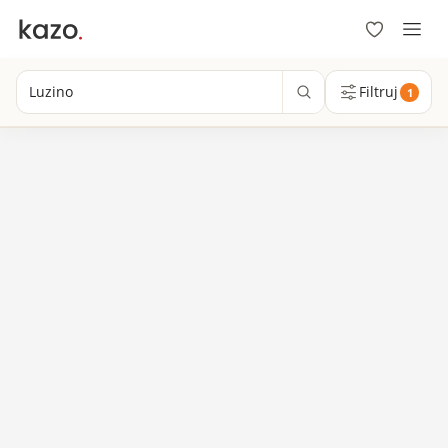
Luzino
Filtruj
1