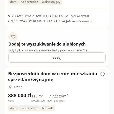
dom
na sprzedaż
wolnostojący
STYLOWY DOM Z DWOMA LOKALAMI MIESZKALNYMI
CZĘŚCIOWO DO REMONTULOKALIZACJANieruchomość
położona jest w kameralnej części największej wsi w Polsce -
Luzino. Odległość do Wejherowa to...
Dodaj te wyszukiwanie do ulubionych
Gdy tylko pojawią się nowe oferty powiadomimy Cię
dodaj
Bezpośrednio dom w cenie mieszkania
sprzedam/wynajmę
Luzino
888 000 zł
2
2
115 m
7 722 zł/m
cena
powierzchnia
cena za metr
dom
na sprzedaż
bliźniak