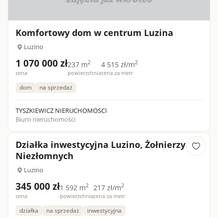
Komfortowy dom w centrum Luzina
Luzino
1 070 000 zł
2
2
237 m
4 515 zł/m
cena
powierzchnia
cena za metr
dom
na sprzedaż
TYSZKIEWICZ NIERUCHOMOSCI
Biuro nieruchomości
Działka inwestycyjna Luzino, Żołnierzy
Niezłomnych
Luzino
345 000 zł
2
2
1 592 m
217 zł/m
cena
powierzchnia
cena za metr
działka
na sprzedaż
inwestycyjna