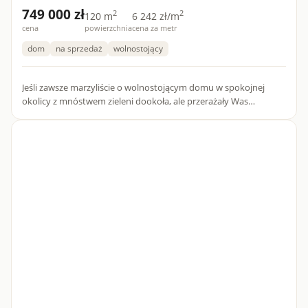
749 000 zł
2
2
120 m
6 242 zł/m
cena
powierzchnia
cena za metr
dom
na sprzedaż
wolnostojący
Jeśli zawsze marzyliście o wolnostojącym domu w spokojnej
okolicy z mnóstwem zieleni dookoła, ale przerażały Was
formalności związane z budową- sprawdźcie tę nieruchomość.
Na sprz...