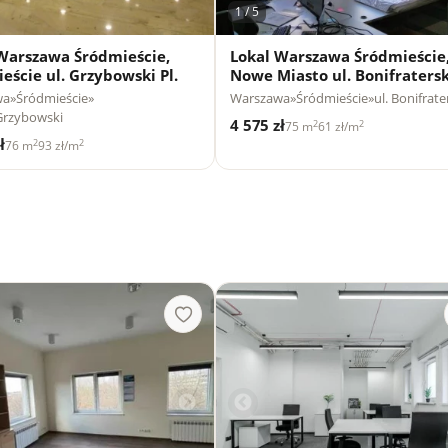
1 / 5
Warszawa Śródmieście,
Lokal Warszawa Śródmieście
eście ul. Grzybowski Pl.
Nowe Miasto ul. Bonifraters
wa
»
Śródmieście
»
Warszawa
»
Śródmieście
»
ul. Bonifrat
 Grzybowski
4 575 zł
2
2
75 m
61 zł/m
ł
2
2
76 m
93 zł/m