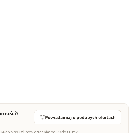
omości?
Powiadamiaj o podobych ofertach
4 do 5 917 zł, powierzchnia: od 59 do 80 m2