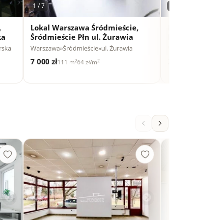
1 / 7
1 / 11
,
Lokal Warszawa Śródmieście,
Lokal Warszaw
ka
Śródmieście Płn ul. Żurawia
Bielany
erska
Warszawa
»
Śródmieście
»
ul. Żurawia
Warszawa
»
Bielan
7 000 zł
2 813 €
2
2
2
111 m
64 zł/m
193 m
15