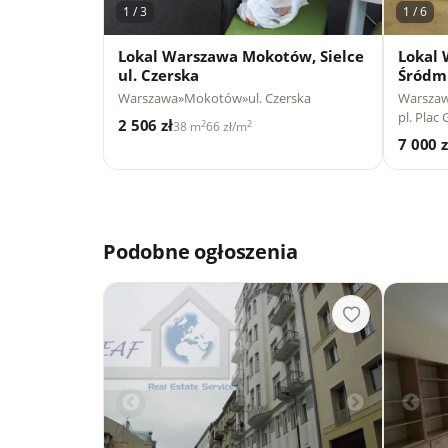
1 / 3
1 / 6
Lokal Warszawa Mokotów, Sielce
Lokal 
ul. Czerska
Śródmi
Warszawa
»
Mokotów
»
ul. Czerska
Warsza
pl. Plac
2 506 zł
2
2
38 m
66 zł/m
7 000 z
Podobne ogłoszenia