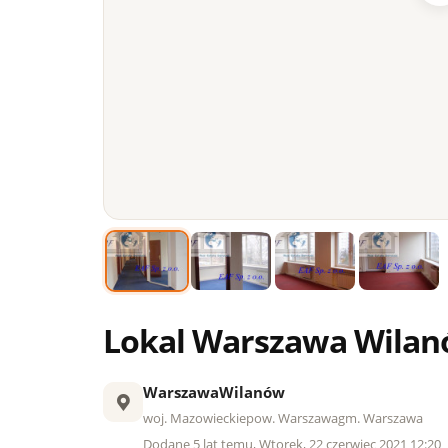
Lokal Warszawa Wilan
Warszawa
Wilanów
woj. Mazowieckie
pow. Warszawa
gm. Warszawa
Dodane 5 lat temu, Wtorek, 22 czerwiec 2021 12:20