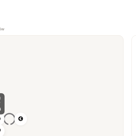
ów
1
/
4