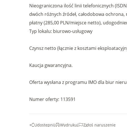
Nieograniczona ilość linii telefonicznych (IS
dwóch różnych źródeł, całodobowa ochrona, m
płatny (285,00 PLN/miejsce netto), udogodni
Typ lokalu: biurowo-usługowy
Czynsz netto (łącznie z kosztami eksploatacyjn
Kaucja gwarancyjna.
Oferta wysłana z programu IMO dla biur nier
Numer oferty: 113591
Udostepnij
Wydrukuj
Zgłoś naruszenie