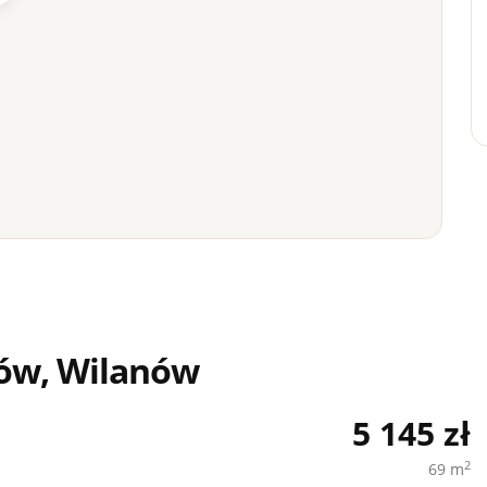
ów, Wilanów
5 145 zł
2
69 m