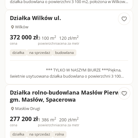
działka budowlana o powierzchni 3 100 m2, położona w Wilkowie
( pow. Kielecki, gm. Bodzentyn) w odległości około 20 km od Kie...
Działka Wilków ul.
Wilków
372 000 zł
2
2
3 100 m
120 zł/m
cena
powierzchnia
cena za metr
działka
na sprzedaż
budowlana
*** TYLKO W NASZYM BIURZE ***Piękna,
świetnie usytuowana działka budowlana o powierzchni 3 100
m2, położona w Wilkowie ( pow. Kielecki, gm. B...
Działka rolno-budowlana Masłów Pierwszy
gm. Masłów, Spacerowa
Masłów Drugi
277 200 zł
2
2
1 386 m
200 zł/m
cena
powierzchnia
cena za metr
działka
na sprzedaż
rolna