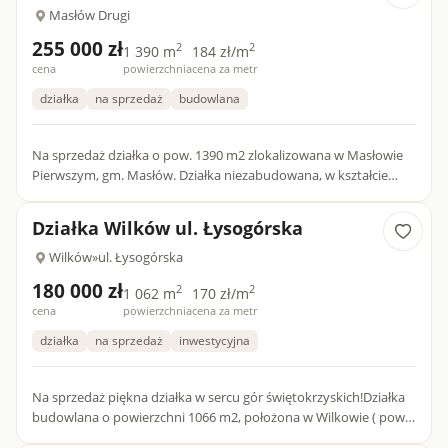
Masłów Drugi
255 000 zł
2
2
1 390 m
184 zł/m
cena
powierzchnia
cena za metr
działka
na sprzedaż
budowlana
Na sprzedaż działka o pow. 1390 m2 zlokalizowana w Masłowie
Pierwszym, gm. Masłów. Działka niezabudowana, w kształcie
prostokąta, o wymiarach (w przybliżeniu): 68 m x 20 m. Szero...
Działka Wilków ul. Łysogórska
Wilków
»
ul. Łysogórska
180 000 zł
2
2
1 062 m
170 zł/m
cena
powierzchnia
cena za metr
działka
na sprzedaż
inwestycyjna
Na sprzedaż piękna działka w sercu gór świętokrzyskich!Działka
budowlana o powierzchni 1066 m2, położona w Wilkowie ( pow.
Kielecki, gm. Bodzentyn) w odległości około 20 km od Kiel...