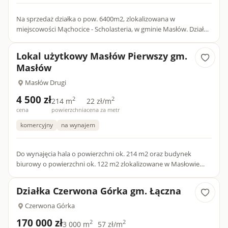
Na sprzedaż działka o pow. 6400m2, zlokalizowana w
miejscowości Mąchocice - Scholasteria, w gminie Masłów. Działka
przy głównej drodze krajowej (nr. 745 Kielce - Ciekoty), pochyła,...
Lokal użytkowy Masłów Pierwszy gm.
Masłów
Masłów Drugi
4 500 zł
2
2
214 m
22 zł/m
cena
powierzchnia
cena za metr
komercyjny
na wynajem
Do wynajęcia hala o powierzchni ok. 214 m2 oraz budynek
biurowy o powierzchni ok. 122 m2 zlokalizowane w Masłowie
Pierwszym. Hala o powierzchni ok. 214 m2 , blaszana...
Działka Czerwona Górka gm. Łączna
Czerwona Górka
170 000 zł
2
2
3 000 m
57 zł/m