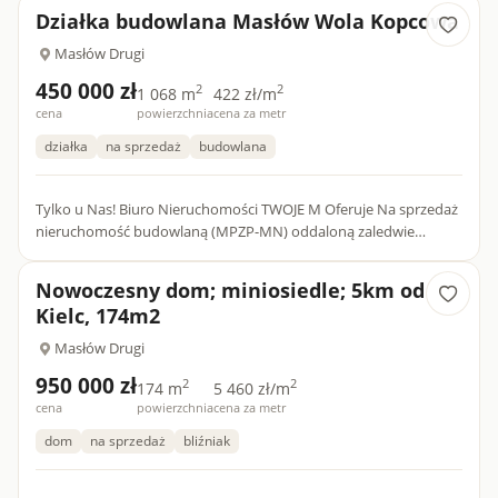
składa...
Działka budowlana Masłów Wola Kopcowa
Masłów Drugi
450 000 zł
2
2
1 068 m
422 zł/m
cena
powierzchnia
cena za metr
działka
na sprzedaż
budowlana
Tylko u Nas! Biuro Nieruchomości TWOJE M Oferuje Na sprzedaż
nieruchomość budowlaną (MPZP-MN) oddaloną zaledwie
500mb od Zalewu Cedzyna, o powierzchni 1068...
Nowoczesny dom; miniosiedle; 5km od
Kielc, 174m2
Masłów Drugi
950 000 zł
2
2
174 m
5 460 zł/m
cena
powierzchnia
cena za metr
dom
na sprzedaż
bliźniak