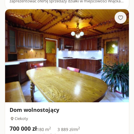
zaprezentować ofertę sprzedaży działki w miejscowości Wiącka
gmina Bodzentyn. Działka rolna o powierzchni 3300 m z
możliwością przeksz...
Dom wolnostojący
Ciekoty
700 000 zł
2
2
180 m
3 889 zł/m