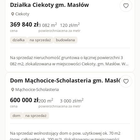
Działka Ciekoty gm. Masłów
Ciekoty
369 840 zł
2
2
3 082 m
120 zł/m
cena
powierzchnia
cena za metr
działka
na sprzedaż
budowlana
Na sprzedaż nieruchomość gruntowa o łącznej powierzchni 3
082 m2, zlokalizowana w miejscowości Ciekoty, gm. Masłów. W
Miejscowym Planie Zagospodarowania Przestrzennego teren j...
Dom Mąchocice-Scholasteria gm. Masłów
Mąchocice-Scholasteria
600 000 zł
2
2
200 m
3 000 zł/m
cena
powierzchnia
cena za metr
dom
na sprzedaż
Na sprzedaż wolnostojący dom o pow. użytkowej ok. 70 m2
(pow. całkowitej ok. 200 m2), zlokalizowany w miejscowości