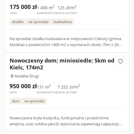
175 000 zł
2
2
1 400 m
125 zł/m
cena
powierzchnia
cena za metr
działka
na sprzedaż
budowlana
Na sprzedaż działka budowlana w miejscowości Ciekoty (gmina
Masłów) o powierzchni 1400 m2 o wymiarach około: 70m x 20m.
Działka w drugiej linii zabudowy, dojazd drogą gruntową....
Nowoczesny dom; miniosiedle; 5km od
Kielc, 174m2
Masłów Drugi
950 000 zł
2
2
131 m
7 252 zł/m
cena
powierzchnia
cena za metr
dom
na sprzedaż
Nowoczesna bryła budynku, funkcjonalne i przestronne
wnętrza, oraz solidna jakość wykonania zapewniają najwyższy
komfort użytkowania dla przyszłych właścicieli. Inwestycja