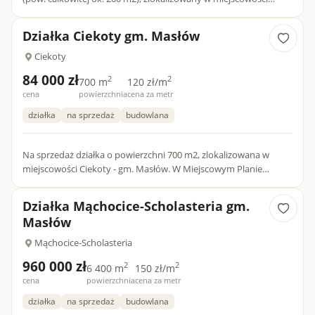
Mąchocice - Scholasteria, gm. Masłów. Nieruchomość znajduje
s...
Działka Ciekoty gm. Masłów
Ciekoty
84 000 zł
2
2
700 m
120 zł/m
cena
powierzchnia
cena za metr
działka
na sprzedaż
budowlana
Na sprzedaż działka o powierzchni 700 m2, zlokalizowana w
miejscowości Ciekoty - gm. Masłów. W Miejscowym Planie
Zagospodarowania Przestrzennego działka jest przeznaczona
pod...
Działka Mąchocice-Scholasteria gm.
Masłów
Mąchocice-Scholasteria
960 000 zł
2
2
6 400 m
150 zł/m
cena
powierzchnia
cena za metr
działka
na sprzedaż
budowlana