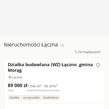
Nieruchomości Łączna
(5)
Działka budowlana (WZ) Łączno ,gmina
Morąg
Łączna
89 000 zł
2
2
1 546 m
58 zł/m
cena
powierzchnia
cena za metr
działka
na sprzedaż
budowlana