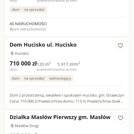
cena
powierzchnia
cena za metr
dom
na sprzedaż
AS NIERUCHOMOŚCI
Biuro nieruchomości
Dom Hucisko ul. Hucisko
Hucisko
710 000 zł
2
2
120 m
5 917 zł/m
cena
powierzchnia
cena za metr
dom
na sprzedaż
wolnostojący
Dom z przestrzenią, swiatłem i spokojem Hucisko, gm. Strawczyn
Cena: 710 000 zl Powierzchnia domu: 113 m Powierzchnia działki:
5214 m Dom, w ktorym życie płynie spokojniej Ten d...
Działka Masłów Pierwszy gm. Masłów
Masłów Drugi