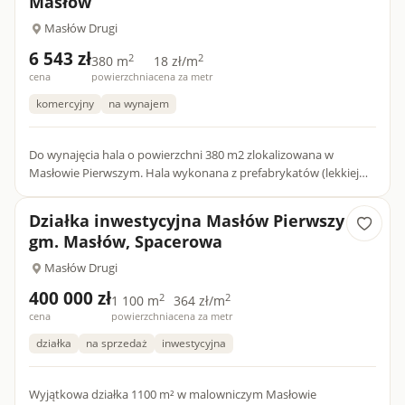
Masłów
Masłów Drugi
6 543 zł
2
2
380 m
18 zł/m
cena
powierzchnia
cena za metr
komercyjny
na wynajem
Do wynajęcia hala o powierzchni 380 m2 zlokalizowana w
Masłowie Pierwszym. Hala wykonana z prefabrykatów (lekkiej
konstrukcji), pokrycie dachowe - płyta warsztatowa 13cm, pos...
Działka inwestycyjna Masłów Pierwszy
gm. Masłów, Spacerowa
Masłów Drugi
400 000 zł
2
2
1 100 m
364 zł/m
cena
powierzchnia
cena za metr
działka
na sprzedaż
inwestycyjna
Wyjątkowa działka 1100 m² w malowniczym Masłowie