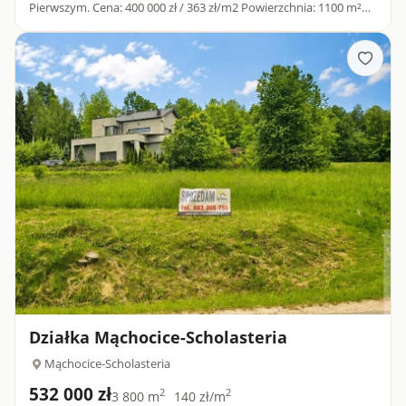
Pierwszym. Cena: 400 000 zł / 363 zł/m2 Powierzchnia: 1100 m²
Lokalizacja: Masłów Pierwszy, powiat kielecki, województwo
świętokrz...
Działka Mąchocice-Scholasteria
Mąchocice-Scholasteria
532 000 zł
2
2
3 800 m
140 zł/m