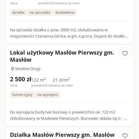
cena
powierzchnia
cena za metr
działka
na sprzedaż
budowlana
Na sprzedaż działka o pow. 3000 m2, zlokalizowana w
miejscowości Czerwona Górka, w gm. Łączna. Dojazd do działki
drogą asfaltową. Działka w pierwszej linii w stosunku drogi. Ter...
Lokal użytkowy Masłów Pierwszy gm.
Masłów
Masłów Drugi
2 500 zł
2
2
122 m
21 zł/m
cena
powierzchnia
cena za metr
komercyjny
na wynajem
Do wynajęcia budynek biurowy o powierzchni ok. 122 m2
zlokalizowany w Masłowie Pierwszym. Biurowiec składa się z: - 6
pomieszczeń o powierzchniach ok. 11m2 - 13m2...
Działka Masłów Pierwszy gm. Masłów