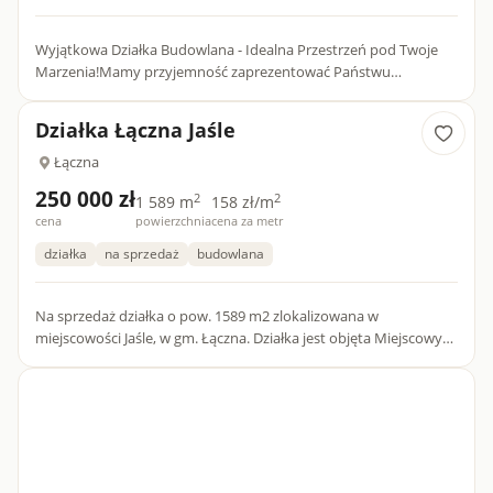
Wyjątkowa Działka Budowlana - Idealna Przestrzeń pod Twoje
Marzenia!Mamy przyjemność zaprezentować Państwu
wyjątkową ofertę sprzedaży działki budowlanej o powierzchni 10
200 m2, po...
Działka Łączna Jaśle
Łączna
250 000 zł
2
2
1 589 m
158 zł/m
cena
powierzchnia
cena za metr
działka
na sprzedaż
budowlana
Na sprzedaż działka o pow. 1589 m2 zlokalizowana w
miejscowości Jaśle, w gm. Łączna. Działka jest objęta Miejscowym
Planem Zagospodarowania Przestrzennego - oznaczona symb...