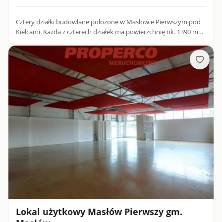
Cztery działki budowlane położone w Masłowie Pierwszym pod
Kielcami. Każda z czterech działek ma powierzchnię ok. 1390 m
kw i zbliżone wymiary: dł. 68 m x szer. 21 m. Dostępne m...
Lokal użytkowy Masłów Pierwszy gm.