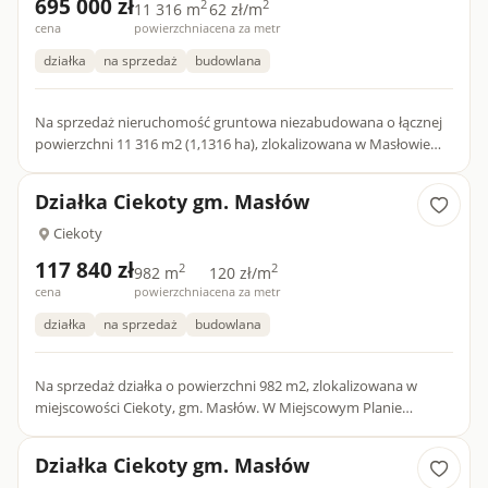
695 000 zł
2
2
11 316 m
62 zł/m
cena
powierzchnia
cena za metr
działka
na sprzedaż
budowlana
Na sprzedaż nieruchomość gruntowa niezabudowana o łącznej
powierzchni 11 316 m2 (1,1316 ha), zlokalizowana w Masłowie
Pierwszym , gm. Masłów. Położona w trzeciej linii od drogi...
Działka Ciekoty gm. Masłów
Ciekoty
117 840 zł
2
2
982 m
120 zł/m
cena
powierzchnia
cena za metr
działka
na sprzedaż
budowlana
Na sprzedaż działka o powierzchni 982 m2, zlokalizowana w
miejscowości Ciekoty, gm. Masłów. W Miejscowym Planie
Zagospodarowania Przestrzennego działka jest przeznaczona
pod...
Działka Ciekoty gm. Masłów