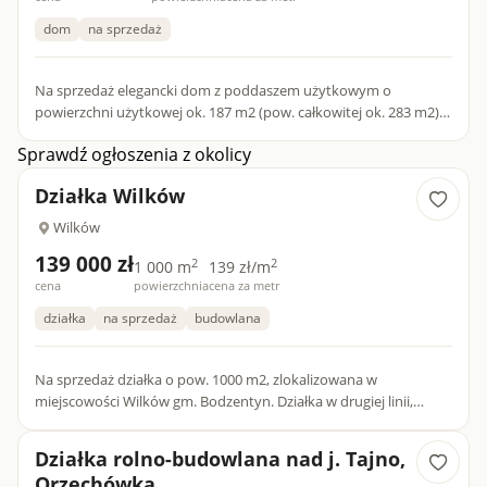
dom
na sprzedaż
Na sprzedaż elegancki dom z poddaszem użytkowym o
powierzchni użytkowej ok. 187 m2 (pow. całkowitej ok. 283 m2),
usytuowany na działkach o łącznej powierzchni 10 206 m2...
Sprawdź ogłoszenia z okolicy
Działka Wilków
Wilków
139 000 zł
2
2
1 000 m
139 zł/m
cena
powierzchnia
cena za metr
działka
na sprzedaż
budowlana
Na sprzedaż działka o pow. 1000 m2, zlokalizowana w
miejscowości Wilków gm. Bodzentyn. Działka w drugiej linii,
płaska, nieogrodzona, w kształcie kwadratu. Przybliżone
wymiar...
Działka rolno-budowlana nad j. Tajno,
Orzechówka