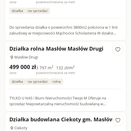
cena
powierzchnia
cena za metr
działka
na sprzedaż
Do sprzedania działka o powierzchni 3800m2 położona w 1 linii
zabudowy w miejscowości Mąchocice Scholasteria W działce
woda, prąd, kanalizacja. Działka nr 164 w kształcie prosto...
Działka rolna Masłów Masłów Drugi
Masłów Drugi
499 000 zł
2
2
3 797 m
132 zł/m
cena
powierzchnia
cena za metr
działka
na sprzedaż
rolna
TYLKO U NAS ! Biuro Nieruchomości Twoje M Oferuje na
sprzedaż Niepowtarzalną nieruchomość budowlaną w
miejscowości Masłów Drugi , gm. Masłów, pow. kiele...
Działka budowlana Ciekoty gm. Masłów
Ciekoty