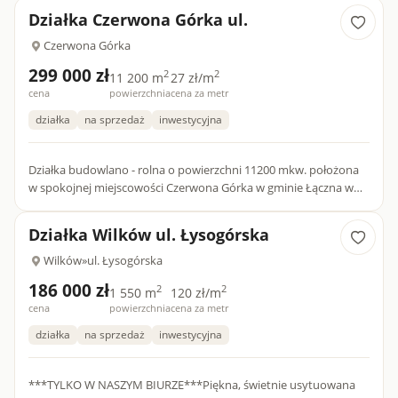
Działka Czerwona Górka ul.
Czerwona Górka
299 000 zł
2
2
11 200 m
27 zł/m
cena
powierzchnia
cena za metr
działka
na sprzedaż
inwestycyjna
Działka budowlano - rolna o powierzchni 11200 mkw. położona
w spokojnej miejscowości Czerwona Górka w gminie Łączna w
powiecie Skarżyskim.Na przedmiotowej nieruchomości jest
rozpoc...
Działka Wilków ul. Łysogórska
Wilków
»
ul. Łysogórska
186 000 zł
2
2
1 550 m
120 zł/m
cena
powierzchnia
cena za metr
działka
na sprzedaż
inwestycyjna
***TYLKO W NASZYM BIURZE***Piękna, świetnie usytuowana