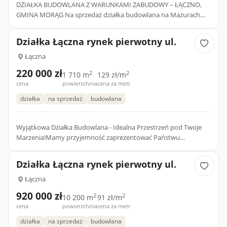
DZIAŁKA BUDOWLANA Z WARUNKAMI ZABUDOWY – ŁĄCZNO,
GMINA MORĄG Na sprzedaż działka budowlana na Mazurach
ZachodnichDziałka numer 168/40Udział w działce (droga
dojazdowa) 168/10 Cena:...
Działka Łączna rynek pierwotny ul.
Łączna
220 000 zł
2
2
1 710 m
129 zł/m
cena
powierzchnia
cena za metr
działka
na sprzedaż
budowlana
Wyjątkowa Działka Budowlana - Idealna Przestrzeń pod Twoje
Marzenia!Mamy przyjemność zaprezentować Państwu
wyjątkową ofertę sprzedaży działki budowlanej o powierzchni 1
700 m2.To m...
Działka Łączna rynek pierwotny ul.
Łączna
920 000 zł
2
2
10 200 m
91 zł/m
cena
powierzchnia
cena za metr
działka
na sprzedaż
budowlana