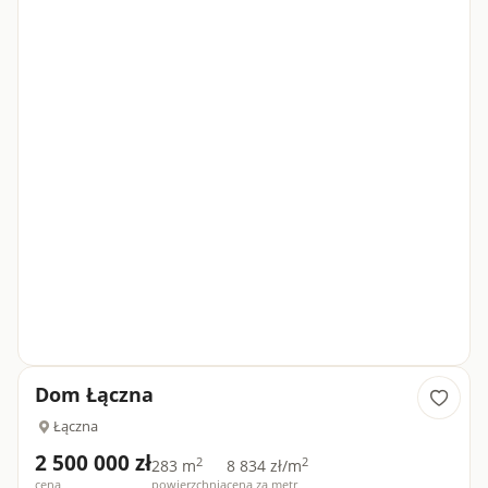
Dom Łączna
Łączna
2 500 000 zł
2
2
283 m
8 834 zł/m
cena
powierzchnia
cena za metr