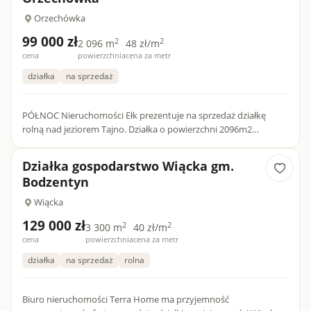
Orzechówka
99 000 zł
2
2
2 096 m
48 zł/m
cena
powierzchnia
cena za metr
działka
na sprzedaż
PÓŁNOC Nieruchomości Ełk prezentuje na sprzedaż działkę
rolną nad jeziorem Tajno. Działka o powierzchni 2096m2
położona jest w miejscowości Orzechówka, gmina Rajgród w
otulinie Bi...
Działka gospodarstwo Wiącka gm.
Bodzentyn
Wiącka
129 000 zł
2
2
3 300 m
40 zł/m
cena
powierzchnia
cena za metr
działka
na sprzedaż
rolna
Biuro nieruchomości Terra Home ma przyjemność