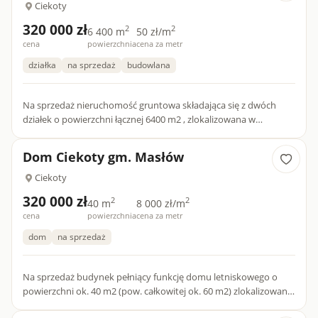
Ciekoty
320 000 zł
2
2
6 400 m
50 zł/m
cena
powierzchnia
cena za metr
działka
na sprzedaż
budowlana
Na sprzedaż nieruchomość gruntowa składająca się z dwóch
działek o powierzchni łącznej 6400 m2 , zlokalizowana w
Ciekotach, gm. Masłów, w otoczeniu lasu, z szybkim dojazdem
do K...
Dom Ciekoty gm. Masłów
Ciekoty
320 000 zł
2
2
40 m
8 000 zł/m
cena
powierzchnia
cena za metr
dom
na sprzedaż
Na sprzedaż budynek pełniący funkcję domu letniskowego o
powierzchni ok. 40 m2 (pow. całkowitej ok. 60 m2) zlokalizowany
w Ciekotach, gm. Masłów, w otoczeniu lasu, z szybkim dojazd...