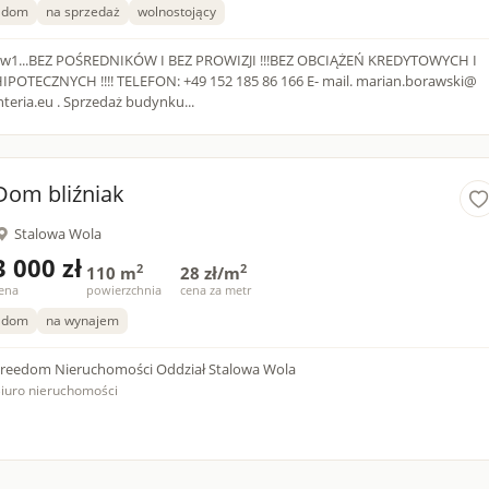
dom
na sprzedaż
wolnostojący
w1...BEZ POŚREDNIKÓW I BEZ PROWIZJI !!!BEZ OBCIĄŻEŃ KREDYTOWYCH I
TECZNYCH !!!! TELEFON: +49 152 185 86 166 E- mail. marian.borawski@
interia.eu . Sprzedaż budynku...
Dom bliźniak
Stalowa Wola
3 000 zł
2
2
110 m
28 zł/m
ena
powierzchnia
cena za metr
dom
na wynajem
reedom Nieruchomości Oddział Stalowa Wola
iuro nieruchomości