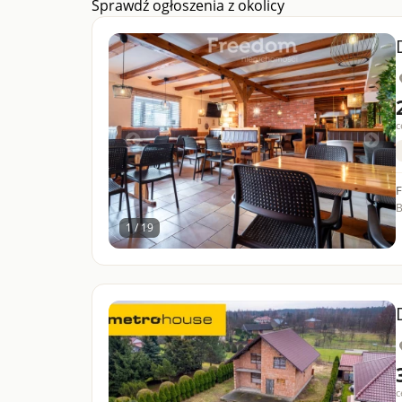
Sprawdź ogłoszenia z okolicy
c
F
B
1 / 19
c