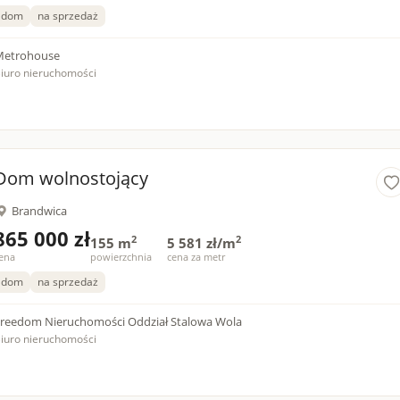
dom
na sprzedaż
Metrohouse
iuro nieruchomości
Dom wolnostojący
Brandwica
865 000 zł
2
2
155 m
5 581 zł/m
ena
powierzchnia
cena za metr
dom
na sprzedaż
reedom Nieruchomości Oddział Stalowa Wola
iuro nieruchomości