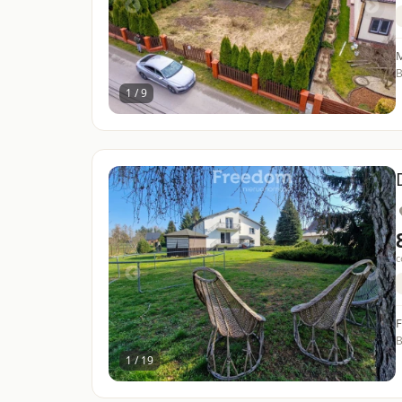
B
1 / 9
c
F
B
1 / 19