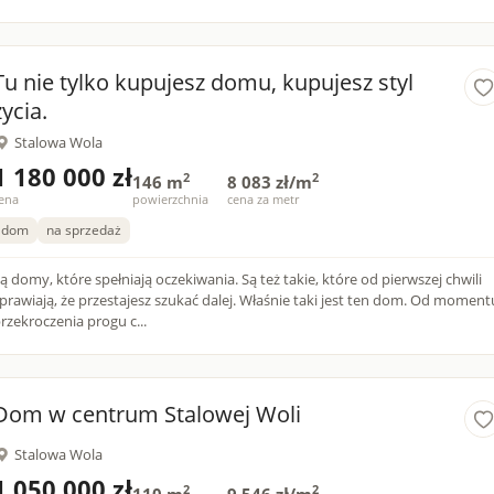
Tu nie tylko kupujesz domu, kupujesz styl
życia.
Stalowa Wola
1 180 000 zł
2
2
146 m
8 083 zł/m
ena
powierzchnia
cena za metr
dom
na sprzedaż
ą domy, które spełniają oczekiwania. Są też takie, które od pierwszej chwili
prawiają, że przestajesz szukać dalej. Właśnie taki jest ten dom. Od momentu
rzekroczenia progu c...
Dom w centrum Stalowej Woli
Stalowa Wola
1 050 000 zł
2
2