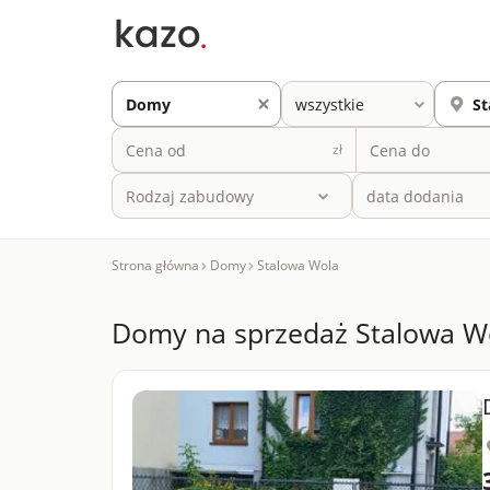
zł
Rodzaj zabudowy
Strona główna
Domy
Stalowa Wola
Domy na sprzedaż Stalowa W