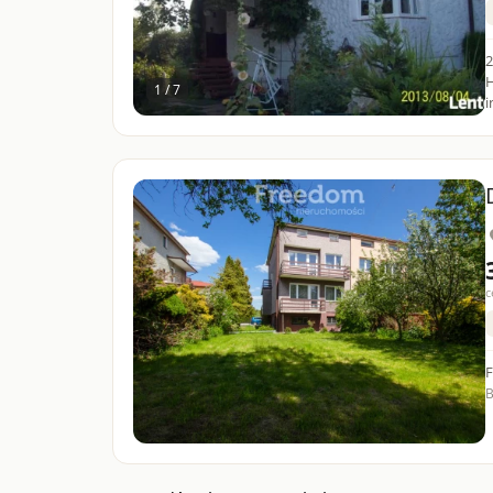
2
HIPO
1 / 7
c
F
B