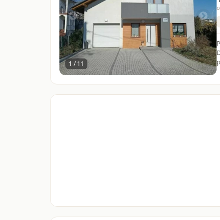
c
P
D
p
1 / 11