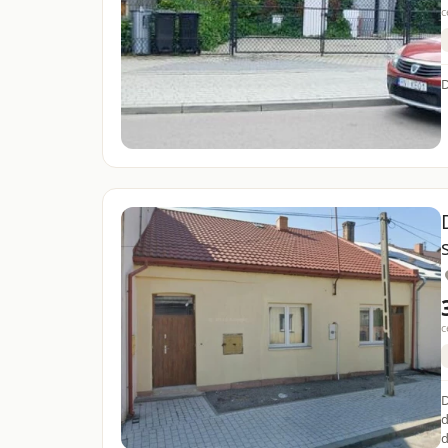
c
c
D
d
d