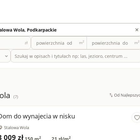
2
2
zł
m
m
ola
(7)
Dom do wynajecia w nisku
Stalowa Wola
3 009 zł
2
2
150 m
21 zł/m