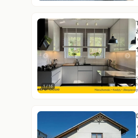
c
S
s
1 / 16
p