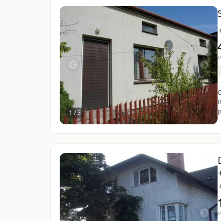
c
O
R
p
1 / 3
c