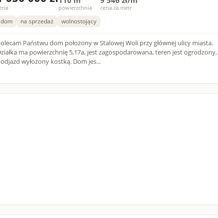
110 m
9 546 zł/m
ena
powierzchnia
cena za metr
dom
na sprzedaż
wolnostojący
olecam Państwu dom położony w Stalowej Woli przy głównej ulicy miasta.
ziałka ma powierzchnię 5,17a, jest zagospodarowana, teren jest ogrodzony,
odjazd wyłożony kostką. Dom jes...