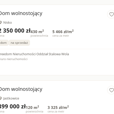
Dom wolnostojący
Nisko
2 350 000 zł
2
2
430 m
5 466 zł/m
ena
powierzchnia
cena za metr
dom
na sprzedaż
reedom Nieruchomości Oddział Stalowa Wola
iuro nieruchomości
Dom wolnostojący
Jastkowice
399 000 zł
2
2
120 m
3 325 zł/m
ena
powierzchnia
cena za metr