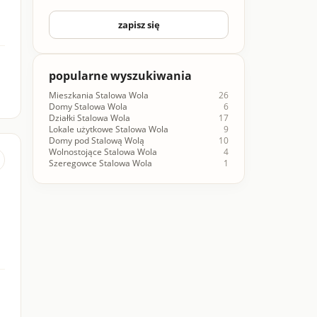
zapisz się
popularne wyszukiwania
Mieszkania Stalowa Wola
26
Domy Stalowa Wola
6
Działki Stalowa Wola
17
Lokale użytkowe Stalowa Wola
9
Domy pod Stalową Wolą
10
Wolnostojące Stalowa Wola
4
Szeregowce Stalowa Wola
1