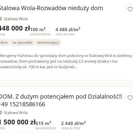
Stalowa Wola-Rozwadów nieduży dom
Stalowa Wola
448 000 zł
2
2
100 m
4 480 zł/m
ena
powierzchnia
cena za metr
dom
na sprzedaż
wolnostojący
ferujemy Państwu do sprzedaży dom położony w Stalowej Woli w dzielnicy
ozwadów. Dom postawiony jest na niedużej 2,5 arowej działce i ma
owierzchnię ok. 100 m.kw. Jest to budynek...
DOM. Z dużym potencjałem pod Dzialalność!!
+49 15218586166
Stalowa Wola
1 500 000 zł
2
2
615 m
2 440 zł/m
ena
powierzchnia
cena za metr