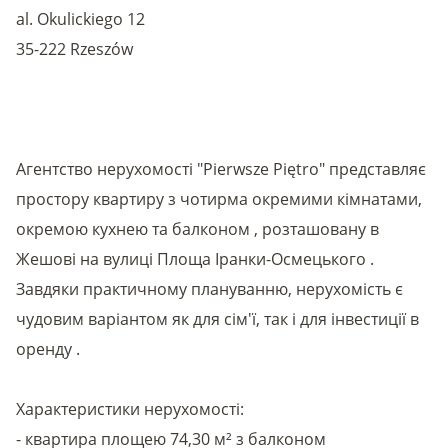
al. Okulickiego 12
35-222 Rzeszów
Агентство нерухомості "Pierwsze Piętro" представляє
простору квартиру з чотирма окремими кімнатами,
окремою кухнею та балконом , розташовану в
Жешові на вулиці Площа Іранки-Осмецького .
Завдяки практичному плануванню, нерухомість є
чудовим варіантом як для сім'ї, так і для інвестиції в
оренду .
Характеристики нерухомості:
- квартира площею 74,30 м² з балконом