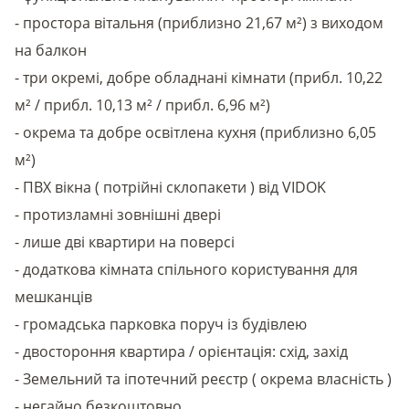
- простора вітальня (приблизно 21,67 м²) з виходом
на балкон
- три окремі, добре обладнані кімнати (прибл. 10,22
м² / прибл. 10,13 м² / прибл. 6,96 м²)
- окрема та добре освітлена кухня (приблизно 6,05
м²)
- ПВХ вікна ( потрійні склопакети ) від VIDOK
- протизламні зовнішні двері
- лише дві квартири на поверсі
- додаткова кімната спільного користування для
мешканців
- громадська парковка поруч із будівлею
- двостороння квартира / орієнтація: схід, захід
- Земельний та іпотечний реєстр ( окрема власність )
- негайно безкоштовно