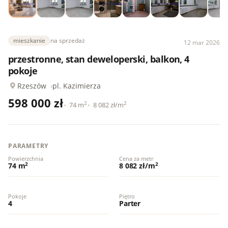
mieszkanie
na sprzedaż
12 mar 2026
przestronne, stan deweloperski, balkon, 4
pokoje
Rzeszów
pl. Kazimierza
598 000 zł
2
2
74 m
8 082 zł/m
PARAMETRY
Powierzchnia
Cena za metr
2
2
74 m
8 082 zł/m
Pokoje
Piętro
4
Parter