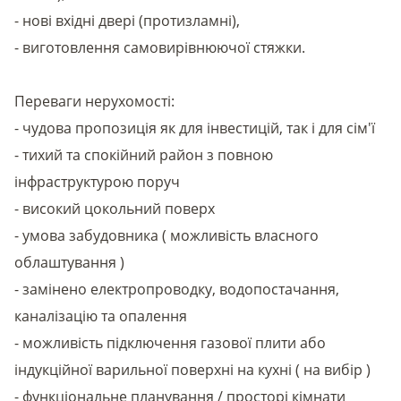
- нові вхідні двері (протизламні),
- виготовлення самовирівнюючої стяжки.
Переваги нерухомості:
- чудова пропозиція як для інвестицій, так і для сім'ї
- тихий та спокійний район з повною
інфраструктурою поруч
- високий цокольний поверх
- умова забудовника ( можливість власного
облаштування )
- замінено електропроводку, водопостачання,
каналізацію та опалення
- можливість підключення газової плити або
індукційної варильної поверхні на кухні ( на вибір )
- функціональне планування / просторі кімнати