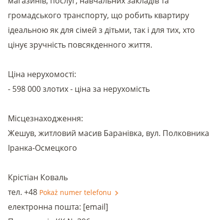
магазинів, послуг, навчальних закладів та
громадського транспорту, що робить квартиру
ідеальною як для сімей з дітьми, так і для тих, хто
цінує зручність повсякденного життя.
Ціна нерухомості:
- 598 000 злотих - ціна за нерухомість
Місцезнаходження:
Жешув, житловий масив Баранівка, вул. Полковника
Іранка-Осмецкого
Крістіан Коваль
тел. +48
Pokaż numer telefonu
електронна пошта: [email]