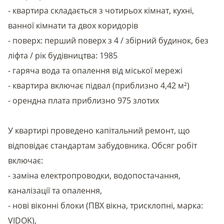
- квартира складається з чотирьох кімнат, кухні,
ванної кімнати та двох коридорів
- поверх: перший поверх з 4 / збірний будинок, без
ліфта / рік будівництва: 1985
- гаряча вода та опалення від міської мережі
- квартира включає підвал (приблизно 4,42 м²)
- орендна плата приблизно 975 злотих
У квартирі проведено капітальний ремонт, що
відповідає стандартам забудовника. Обсяг робіт
включає:
- заміна електропроводки, водопостачання,
каналізації та опалення,
- нові віконні блоки (ПВХ вікна, трисклопні, марка:
VIDOK),