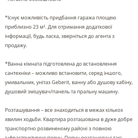
*Існує можливість придбання гаража площею
приблизно 23 м². Для отримання додаткової
інформації, будь ласка, зверніться до агента з
продажу.
*Ванна кімната підготовлена до встановлення
сантехніки – можливо встановити, серед іншого,
умивальник, унітаз Geberit, ванну або душову кабіну,
душовий змішувач/панель та пральну машину.
Розташування – все знаходиться в межах кількох
хвилин ходьби. Квартира розташована в дуже добре
транспортно розвиненому районі з повною
інфраструктурою поруч. Поруч розташовані такі