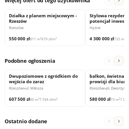
Więcej ofert od tego użytkownika
Działka z planem miejscowym -
Stylowa rezydencj
Rzeszów
potencjał inwesty
Rzeszów
Hyżne
550 000 zł
4 300 000 zł
2
2
2
811 m
679 zł/m
733 m
5 
Podobne ogłoszenia
Dwupoziomowe z ogródkiem do
balkon, świetna o
wejścia do zaraz
prowizji dla biura
Rzeszów
»
ul. Miłosza
Rzeszów
»
pl. Dworzysk
607 500 zł
580 000 zł
2
2
2
80 m
7 594 zł/m
73 m
7 946
Ostatnio dodane