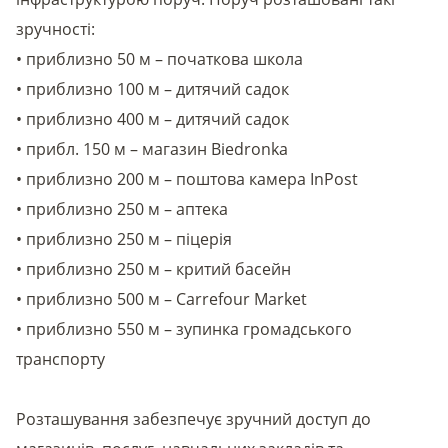
зручності:
• приблизно 50 м – початкова школа
• приблизно 100 м – дитячий садок
• приблизно 400 м – дитячий садок
• прибл. 150 м – магазин Biedronka
• приблизно 200 м – поштова камера InPost
• приблизно 250 м – аптека
• приблизно 250 м – піцерія
• приблизно 250 м – критий басейн
• приблизно 500 м – Carrefour Market
• приблизно 550 м – зупинка громадського
транспорту
Розташування забезпечує зручний доступ до