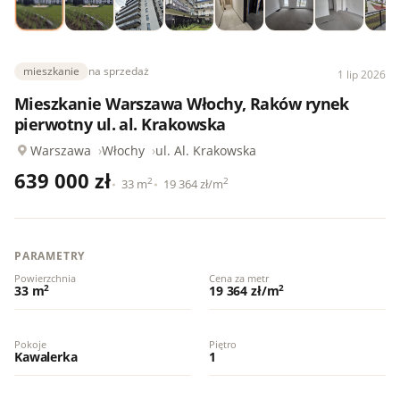
mieszkanie
na sprzedaż
1 lip 2026
Mieszkanie Warszawa Włochy, Raków rynek
pierwotny ul. al. Krakowska
Warszawa
Włochy
ul. Al. Krakowska
639 000 zł
2
2
33 m
19 364 zł/m
PARAMETRY
Powierzchnia
Cena za metr
2
2
33 m
19 364 zł/m
Pokoje
Piętro
Kawalerka
1