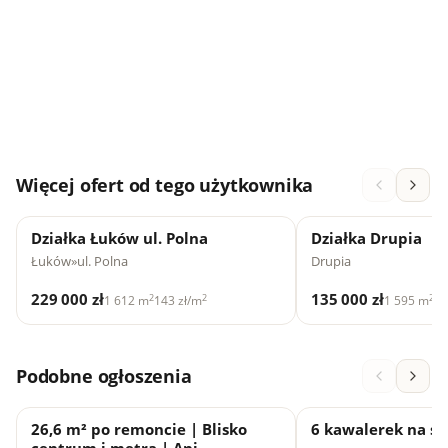
Więcej ofert od tego użytkownika
Działka Łuków ul. Polna
Działka Drupia
Łuków
»
ul. Polna
Drupia
229 000 zł
135 000 zł
2
2
2
1 612 m
143 zł/m
1 595 m
85
Podobne ogłoszenia
26,6 m² po remoncie | Blisko
6 kawalerek na sp