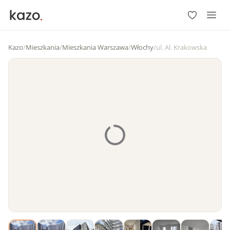
Kazo
/
Mieszkania
/
Mieszkania Warszawa
/
Włochy
/
ul. Al. Krakowska
1
/
15