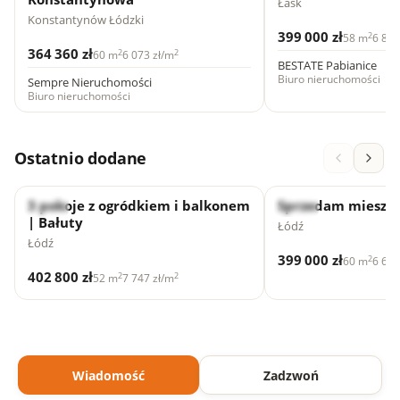
Łask
Konstantynów Łódzki
399 000 zł
2
58 m
6 880
364 360 zł
2
2
60 m
6 073 zł/m
BESTATE Pabianice
Biuro nieruchomości
Sempre Nieruchomości
Biuro nieruchomości
Ostatnio dodane
3 pokoje z ogródkiem i balkonem
Sprzedam mieszk
Nowe
Nowe
| Bałuty
Łódź
Łódź
399 000 zł
2
60 m
6 650
402 800 zł
2
2
52 m
7 747 zł/m
Wiadomość
Zadzwoń