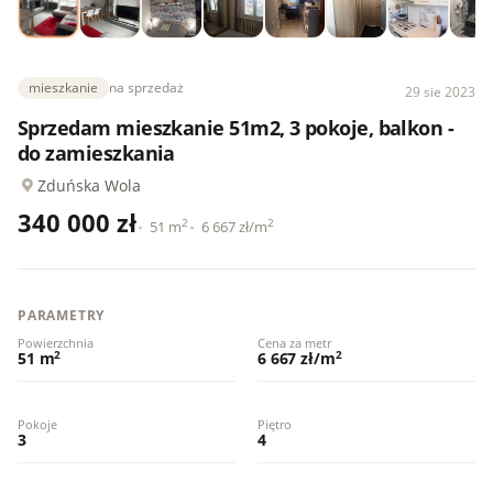
mieszkanie
na sprzedaż
29 sie 2023
Sprzedam mieszkanie 51m2, 3 pokoje, balkon -
do zamieszkania
Zduńska Wola
340 000 zł
2
2
51 m
6 667 zł/m
PARAMETRY
Powierzchnia
Cena za metr
2
2
51 m
6 667 zł/m
Pokoje
Piętro
3
4