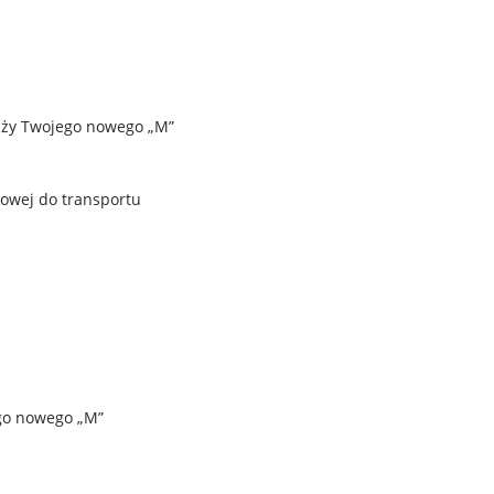
aży Twojego nowego „M”
owej do transportu
go nowego „M”