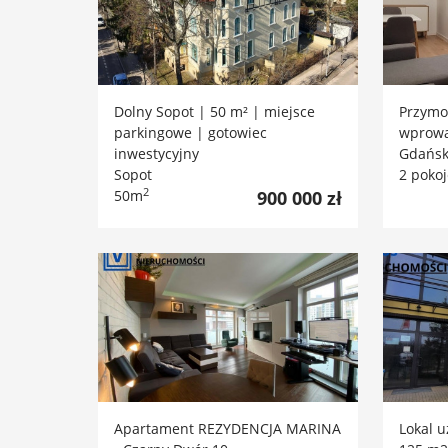
Dolny Sopot | 50 m² | miejsce
Przymo
parkingowe | gotowiec
wprowa
inwestycyjny
Gdańs
Sopot
2 poko
2
50m
900 000 zł
Apartament REZYDENCJA MARINA
Lokal u