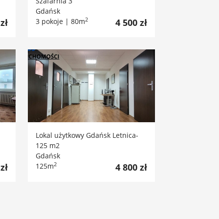
Szafarnia 3
Gdańsk
2
zł
3 pokoje | 80m
4 500 zł
Lokal użytkowy Gdańsk Letnica-
125 m2
Gdańsk
2
zł
125m
4 800 zł