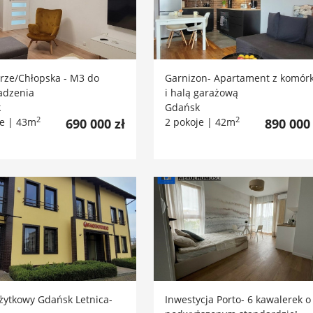
rze/Chłopska - M3 do
Garnizon- Apartament z komór
dzenia
i halą garażową
k
Gdańsk
2
2
je | 43m
690 000 zł
2 pokoje | 42m
890 000 
żytkowy Gdańsk Letnica-
Inwestycja Porto- 6 kawalerek o