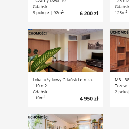
- Czarny Dwór 10
125 m2
Gdańsk
Gdańs
2
2
3 pokoje | 92m
6 200 zł
125m
Lokal użytkowy Gdańsk Letnica-
M3 - 3
110 m2
Tczew
Gdańsk
2 poko
2
110m
4 950 zł