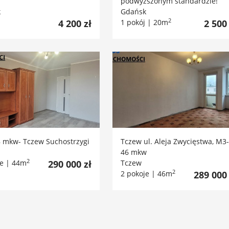
podwyższonym standardzie!
k
Gdańsk
2
4 200 zł
1 pokój | 20m
2 500 
8 mkw- Tczew Suchostrzygi
Tczew ul. Aleja Zwycięstwa, M3-
46 mkw
2
je | 44m
290 000 zł
Tczew
2
2 pokoje | 46m
289 000 